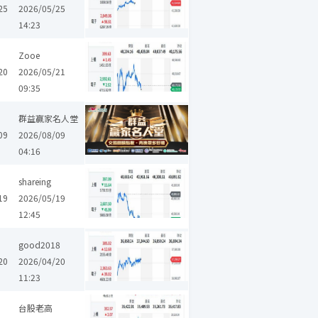
25
2026/05/25
14:23
亞科
聯發科
立隆電
大毅
華新科
富邦金
中信金
第一金
Zooe
20
2026/05/21
09:35
群益贏家名人堂
09
2026/08/09
04:16
發科
富邦金
國泰金
凱基金
元大金
兆豐金
中信金
晶豪科
shareing
19
2026/05/19
12:45
南亞科
仲琦
聯發科
兆赫
欣興
穩懋
波若威
景碩
good2018
20
2026/04/20
11:23
崴
南亞科
聯發科
建漢
弘塑
辛耘
日月光投控
全訊
百
台股老高