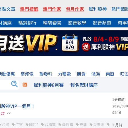
焦點文章
熱門標籤
熱門作家
包月作家
犀利股神
熱門追
財講座
暢銷排行
精裝套書
影音教學
影音頻道
時事
活動優惠
華邦電
聯發科
力積電
期貨
鴻海
南亞
旺
犀利股神8月賽
報名聚財講座
1分鐘前
股神VIP一個月！
2026/08/
04:16
∞
台揚
仁寶
國巨*
台積電
華邦電
宏碁
英業達
華碩
3 月前