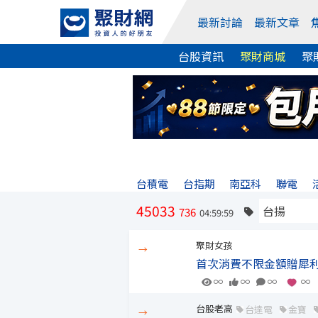
最新討論
最新文章
台股資訊
聚財商城
聚
台積電
台指期
南亞科
聯電
45033
736
04:59:59
聚財女孩
→
首次消費不限金額贈犀利
∞
∞
∞
∞
台股老高
台達電
金寶
→