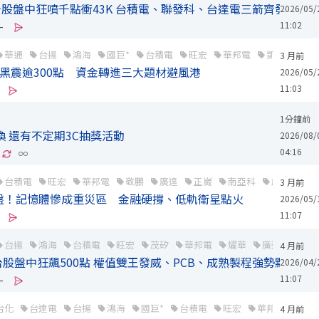
台股盤中狂噴千點衝43K 台積電、聯發科、台達電三箭齊發
2026/05/
11:02
-
華通
台揚
鴻海
國巨*
台積電
旺宏
華邦電
凱美
南
3 月前
翻黑震逾300點 資金轉進三大題材避風港
2026/05/
11:03
1分鐘前
換 還有不定期3C抽獎活動
2026/08/
04:16
∞
台積電
旺宏
華邦電
敬鵬
廣達
正崴
南亞科
創見
聯
3 月前
盤！記憶體慘成重災區 金融硬撐、低軌衛星點火
2026/05/
11:07
台揚
鴻海
台積電
旺宏
茂矽
華邦電
燿華
廣達
正崴
4 月前
股盤中狂飆500點 權值雙王發威、PCB、成熟製程強勢點火
2026/04/
11:07
-
台化
台達電
台揚
鴻海
國巨*
台積電
旺宏
華邦電
正
4 月前