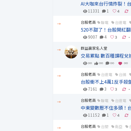
AI大咖來台行情炸裂！
11331
1
台股老高
聯電
台達電
→
520不甜了！台股開紅
9007
4
-
群益贏家名人堂
→
交易累點 數百種課程兌
∞
∞
∞
∞
台股老高
台達電
台揚
→
台股衝不上4萬1反手殺
7161
3
-
台股老高
聯電
台達電
→
中東變數壓不住多頭！台
11152
1
台股老高
台塑
南亞
→