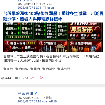
2026/08/07 10:53 - 2 天前
2026/08/07 11:04 - Tingren
台股早盤漲逾400點後急翻黑！季線多空激戰 川湖再
飆漲停、機器人與非電族群接棒
台股今日早盤上演震盪行情，在台積電ADR走揚帶動下，加權指數
開盤後一度大漲逾400點，最高來到44,8
川湖
台積電
彬台
台塑化
富邦媒
4441
1
0
莊家思維
2026/08/07 08:21 - 2 天前
2026/08/07 09:16 - daniel719