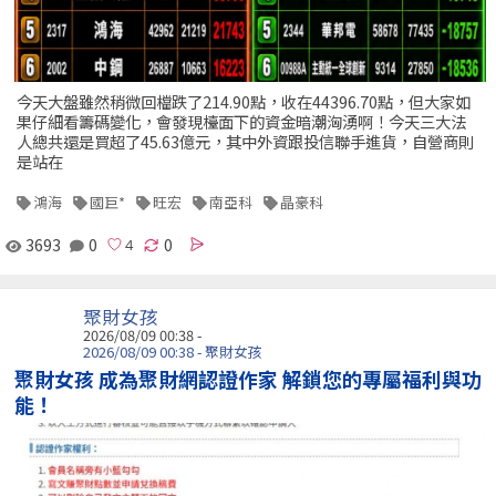
今天大盤雖然稍微回檔跌了214.90點，收在44396.70點，但大家如
果仔細看籌碼變化，會發現檯面下的資金暗潮洶湧啊！今天三大法
人總共還是買超了45.63億元，其中外資跟投信聯手進貨，自營商則
是站在
鴻海
國巨*
旺宏
南亞科
晶豪科
3693
0
0
聚財女孩
2026/08/09 00:38 -
2026/08/09 00:38 - 聚財女孩
聚財女孩 成為聚財網認證作家 解鎖您的專屬福利與功
能！