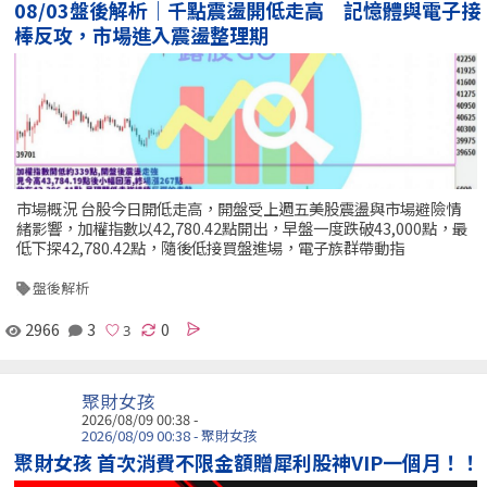
08/03盤後解析｜千點震盪開低走高 記憶體與電子接
棒反攻，市場進入震盪整理期
市場概況 台股今日開低走高，開盤受上週五美股震盪與市場避險情
緒影響，加權指數以42,780.42點開出，早盤一度跌破43,000點，最
低下探42,780.42點，隨後低接買盤進場，電子族群帶動指
盤後解析
2966
3
0
聚財女孩
2026/08/09 00:38 -
2026/08/09 00:38 - 聚財女孩
聚財女孩 首次消費不限金額贈犀利股神VIP一個月！！