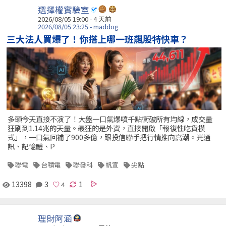
選擇權實驗室
2026/08/05 19:00 - 4 天前
2026/08/05 23:25 - maddog
三大法人買爆了！你搭上哪一班飆股特快車？
多頭今天直接不演了！大盤一口氣爆噴千點衝破所有均線，成交量
狂刷到1.14兆的天量。最狂的是外資，直接開啟「報復性吃貨模
式」，一口氣回補了900多億，跟投信聯手把行情推向高潮。光通
訊、記憶體、P
聯電
台積電
聯發科
帆宣
尖點
13398
3
1
理財阿涵