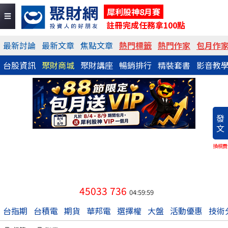
犀利股神8月賽
註冊完成任務拿100點
最新討論
最新文章
焦點文章
熱門標籤
熱門作家
包月作
台股資訊
聚財商城
聚財講座
暢銷排行
精裝套書
影音教
發
文
換稿費
45033
736
04:59:59
台指期
台積電
期貨
華邦電
選擇權
大盤
活動優惠
技術