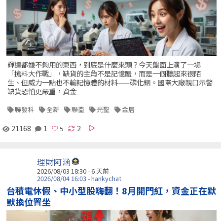
輝達都嫌不夠用的東西，到底是什麼來頭？今天盤面上演了一場
「搶料大作戰」，缺貨的主角不是記憶體，而是一個聽起來很陌
生、但威力一點也不輸記憶體的材料——磷化銦。國際大廠親口示警
缺貨恐怕更嚴重，資金
聯發科
全新
聯亞
光聖
金居
21168
1
2
理財阿涵
2026/08/03 18:30 - 6 天前
2026/08/04 16:03 - hankychat
台積電休假、中小型股嗨翻！8月開門紅，資金正在默
默換位置坐