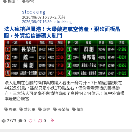
標籤：
聯電
stockking
2026/08/07 16:39 - 2 天前
2026/08/07 16:39 - stockking
法人瘋搶避風港！大舉敲進航空傳產，狠砍面板晶
圓，外資投信籌碼大亂鬥
法人近期在台股的操作真的讓人看出一身冷汗。7日加權指數收在
44225.91點，雖然只是小跌170點左右，但你看看背後的籌碼動
向，三大法人可是毫不留情地賣超了高達442.44億元！其中外資根
本是把台股當
聯電
華邦電
友達
長榮航
緯創
2773
0
0