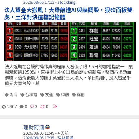
2026/08/05 17:13 - stockking
法人資金大搬風！大舉敲進AI與蘋概股，狠砍面板雙
虎，土洋對決這檔記憶體
法人近期在台股的操作真的是讓人看傻了眼！5日的加權指數一口氣
飆漲超過1250點，直接衝上44611點的歷史級新高，整個市場熱血
沸騰。這背後最大的推手莫過於三大法人，單日就聯手投入超過千
億元大買台股，其
鴻海
台積電
友達
緯創
群創
2407
0
0
理財阿涵
2026/08/05 11:49 - 4 天前
2026/08/05 17:35 - 理財阿涵