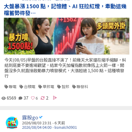
大盤暴漲 1500 點，記憶體、AI 狂拉紅燈，牽動這幾
檔蓄勢待發…
今天(08/05)早盤的台股直接不演了！前幾天大家還在縮手縮腳，糾
結到底要不要進場觀望，結果今天加權指數就像搭上火箭一樣，開
盤沒多久就直接啟動暴力噴發模式，大漲超過 1,500 點。這種噴發
行
聯電
台積電
華邦電
智邦
聯發科
6569
37
2
露股go
2026/08/03 23:31 - 6 天前
2026/08/04 04:00 - lismalch0901