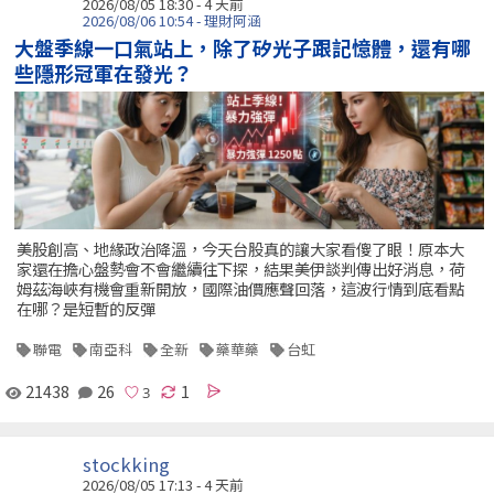
2026/08/05 18:30 - 4 天前
2026/08/06 10:54 - 理財阿涵
大盤季線一口氣站上，除了矽光子跟記憶體，還有哪
些隱形冠軍在發光？
美股創高、地緣政治降溫，今天台股真的讓大家看傻了眼！原本大
家還在擔心盤勢會不會繼續往下探，結果美伊談判傳出好消息，荷
姆茲海峽有機會重新開放，國際油價應聲回落，這波行情到底看點
在哪？是短暫的反彈
聯電
南亞科
全新
藥華藥
台虹
21438
26
1
stockking
2026/08/05 17:13 - 4 天前