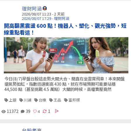
理財阿涵
2026/08/07 11:23 - 2 天前
2026/08/07 17:29 - 理財阿涵
開高翻黑震盪 600 點！機器人、塑化、觀光強勢，短
線重點看這！
今日(8/7)早盤台股這走勢大開大合、簡直在坐雲霄飛車！本來開盤
還氣勢如虹，指數迅速衝高 430 點，就在市場預期可能要站穩
44,500 點（甚至挑戰 4.5 萬點）大關的時候，高檔賣壓竟然
上銀
川湖
台橡
王品
富邦媒
11372
39
1
台股老高