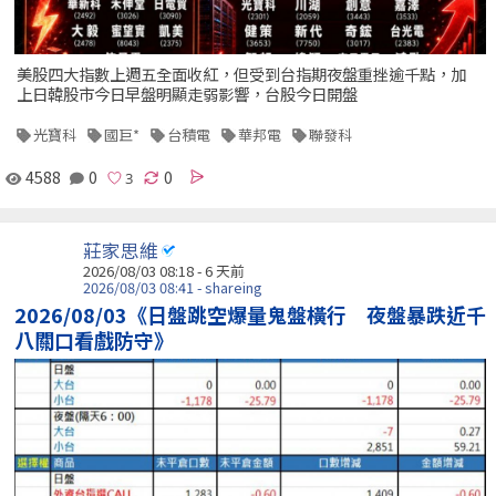
美股四大指數上週五全面收紅，但受到台指期夜盤重挫逾千點，加
上日韓股市今日早盤明顯走弱影響，台股今日開盤
光寶科
國巨*
台積電
華邦電
聯發科
4588
0
0
莊家思維
2026/08/03 08:18 - 6 天前
2026/08/03 08:41 - shareing
2026/08/03《日盤跳空爆量鬼盤橫行 夜盤暴跌近千
八關口看戲防守》