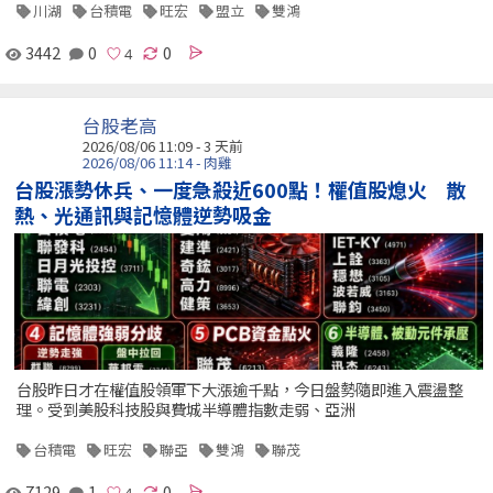
川湖
台積電
旺宏
盟立
雙鴻
3442
0
0
台股老高
2026/08/06 11:09 - 3 天前
2026/08/06 11:14 - 肉雞
台股漲勢休兵、一度急殺近600點！權值股熄火 散
熱、光通訊與記憶體逆勢吸金
台股昨日才在權值股領軍下大漲逾千點，今日盤勢隨即進入震盪整
理。受到美股科技股與費城半導體指數走弱、亞洲
台積電
旺宏
聯亞
雙鴻
聯茂
7129
1
0