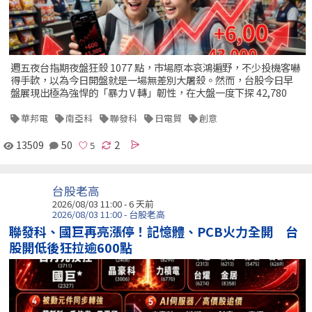
週五夜台指期夜盤狂殺 1077 點，市場原本哀鴻遍野，不少投機客嚇
得手軟，以為今日開盤就是一場無差別大屠殺。然而，台股今日早
盤展現出極為強悍的「暴力 V 轉」韌性，在大盤一度下探 42,780
華邦電
南亞科
聯發科
日電貿
創意
13509
50
2
台股老高
2026/08/03 11:00 - 6 天前
2026/08/03 11:00 - 台股老高
聯發科、國巨再亮漲停！記憶體、PCB火力全開 台
股開低後狂拉逾600點