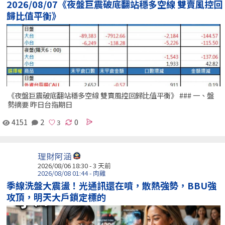
2026/08/07《夜盤巨震破底翻站穩多空線 雙賣風控回
歸比值平衡》
《夜盤巨震破底翻站穩多空線 雙賣風控回歸比值平衡》 ### 一、盤
勢摘要 昨日台指期日
4151
2
0
理財阿涵
2026/08/06 18:30 - 3 天前
2026/08/08 01:44 - 肉雞
季線洗盤大震盪！光通訊還在噴，散熱強勢，BBU強
攻頂，明天大戶鎖定標的