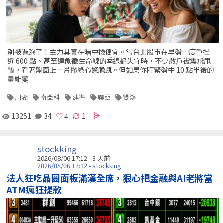
別被嚇跑了！主力其實在暗中撿便宜。當台北股市在早盤一度重挫
近 600 點、甚至連象徵生命線的季線都失守時，不少散戶被震飛甩
轎，看著盤面上一片慘綠心驚膽跳。但如果你盯緊盤中 10 點半後的
量能變
川湖
南亞科
建準
聯亞
雙鴻
13251
34
1
stockking
2026/08/06 17:12 - 3 天前
2026/08/06 17:12 - stockking
法人狂吃晶圓面板滿漢全席，狠心把金融與AI老將當
ATM瘋狂提款