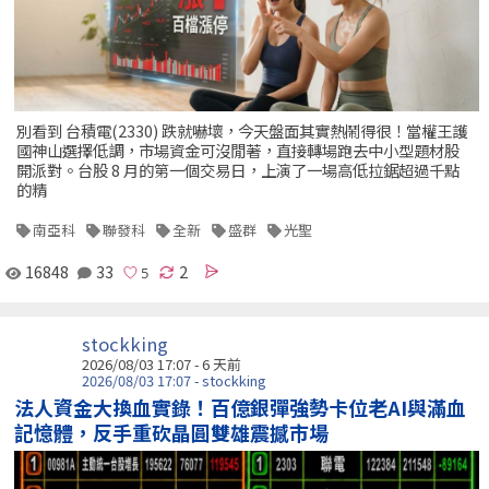
別看到 台積電(2330) 跌就嚇壞，今天盤面其實熱鬧得很！當權王護
國神山選擇低調，市場資金可沒閒著，直接轉場跑去中小型題材股
開派對。台股 8 月的第一個交易日，上演了一場高低拉鋸超過千點
的精
南亞科
聯發科
全新
盛群
光聖
16848
33
2
stockking
2026/08/03 17:07 - 6 天前
2026/08/03 17:07 - stockking
法人資金大換血實錄！百億銀彈強勢卡位老AI與滿血
記憶體，反手重砍晶圓雙雄震撼市場