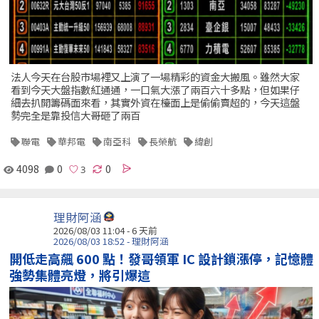
法人今天在台股市場裡又上演了一場精彩的資金大搬風。雖然大家
看到今天大盤指數紅通通，一口氣大漲了兩百六十多點，但如果仔
細去扒開籌碼面來看，其實外資在檯面上是偷偷賣超的，今天這盤
勢完全是靠投信大哥砸了兩百
聯電
華邦電
南亞科
長榮航
緯創
4098
0
0
理財阿涵
2026/08/03 11:04 - 6 天前
2026/08/03 18:52 - 理財阿涵
開低走高飆 600 點！發哥領軍 IC 設計鎖漲停，記憶體
強勢集體亮燈，將引爆這