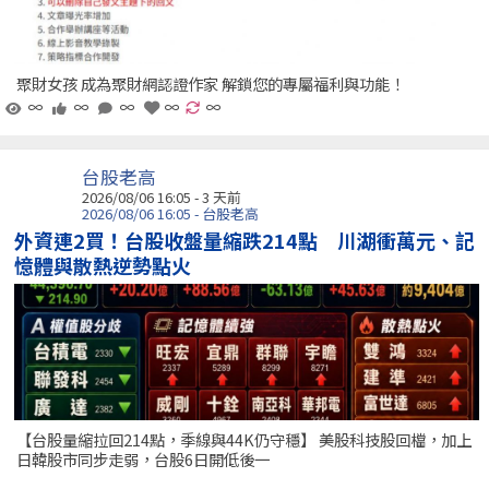
聚財女孩 成為聚財網認證作家 解鎖您的專屬福利與功能！
∞
∞
∞
∞
∞
台股老高
2026/08/06 16:05 - 3 天前
2026/08/06 16:05 - 台股老高
外資連2買！台股收盤量縮跌214點 川湖衝萬元、記
憶體與散熱逆勢點火
【台股量縮拉回214點，季線與44K仍守穩】 美股科技股回檔，加上
日韓股市同步走弱，台股6日開低後一