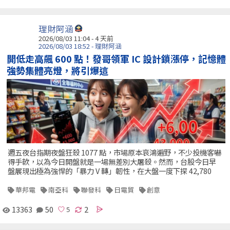
理財阿涵
2026/08/03 11:04 - 4 天前
2026/08/03 18:52 - 理財阿涵
開低走高飆 600 點！發哥領軍 IC 設計鎖漲停，記憶體
強勢集體亮燈，將引爆這
週五夜台指期夜盤狂殺 1077 點，市場原本哀鴻遍野，不少投機客嚇
得手軟，以為今日開盤就是一場無差別大屠殺。然而，台股今日早
盤展現出極為強悍的「暴力 V 轉」韌性，在大盤一度下探 42,780
華邦電
南亞科
聯發科
日電貿
創意
13363
50
2