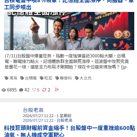
工同步噴出
(7/31)台股盤中爆量狂奔，指數一度強彈逼近3000點大關，台積
電、聯電接力點火，記憶體族群全面鎖死漲停。這波盤中攻勢究竟
是曇花一現，還是主力布局才剛開始？現在卡位還來得及嗎？ [jp
鴻海
台積電
旺宏
聯發科
大立光
6895
42
2
台股老高
2026/07/27 11:22 - 1 星期前
2026/07/27 11:22 - 台股老高
科技巨頭財報前資金縮手！台股盤中一度重挫逾600點
油氣、無人機成空軍靶心