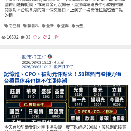
國神山選擇低調，市場資金可沒閒著，直接轉場跑去中小型題材股
開派對。台股 8 月的第一個交易日，上演了一場高低拉鋸超過千點
的精
南亞科
聯發科
全新
盛群
光聖
16632
33
2
股市打工仔
2026/08/03 18:12 - 4 天前
2026/08/03 18:12 - 股市打工仔
記憶體、CPO、被動元件點火！50檔熱門股接力衝
台積電休兵也擋不住漲停潮
今天台股早盤受到外圍市場影響一度下跌超過300點，沒想到低接買