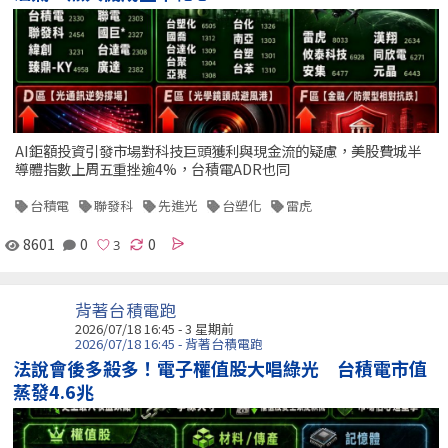
AI鉅額投資引發市場對科技巨頭獲利與現金流的疑慮，美股費城半
導體指數上周五重挫逾4%，台積電ADR也同
台積電
聯發科
先進光
台塑化
雷虎
8601
0
0
背著台積電跑
2026/07/18 16:45 - 3 星期前
2026/07/18 16:45 - 背著台積電跑
法說會後多殺多！電子權值股大唱綠光 台積電市值
蒸發4.6兆