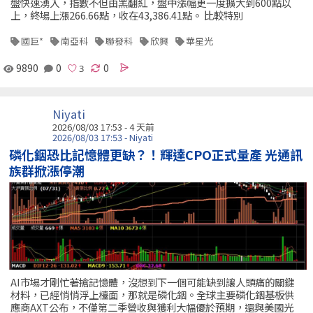
盤快速湧入，指數不但由黑翻紅，盤中漲幅更一度擴大到600點以
上，終場上漲266.66點，收在43,386.41點。 比較特別
國巨*
南亞科
聯發科
欣興
華星光
9890
0
0
Niyati
2026/08/03 17:53 - 4 天前
2026/08/03 17:53 - Niyati
磷化銦恐比記憶體更缺？！輝達CPO正式量產 光通訊
族群掀漲停潮
AI市場才剛忙著搶記憶體，沒想到下一個可能缺到讓人頭痛的關鍵
材料，已經悄悄浮上檯面，那就是磷化銦。全球主要磷化銦基板供
應商AXT公布，不僅第二季營收與獲利大幅優於預期，還與美國光