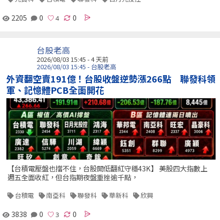
2205
0
0
台股老高
2026/08/03 15:45 - 4 天前
2026/08/03 15:45 - 台股老高
外資翻空賣191億！台股收盤逆勢漲266點 聯發科領
軍、記憶體PCB全面開花
【台積電壓盤也擋不住，台股開低翻紅守穩43K】 美股四大指數上
週五全面收紅，但台指期夜盤重挫逾千點，
台積電
南亞科
聯發科
華新科
欣興
3838
0
0