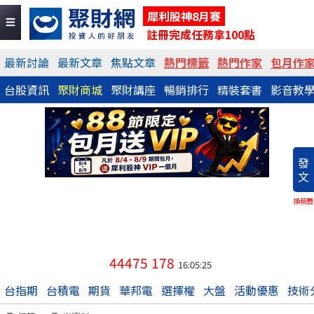
犀利股神8月賽
註冊完成任務拿100點
最新討論
最新文章
焦點文章
熱門標籤
熱門作家
包月作
台股資訊
聚財商城
聚財講座
暢銷排行
精裝套書
影音教
發
文
換稿費
44475
178
16:05:25
台指期
台積電
期貨
華邦電
選擇權
大盤
活動優惠
技術