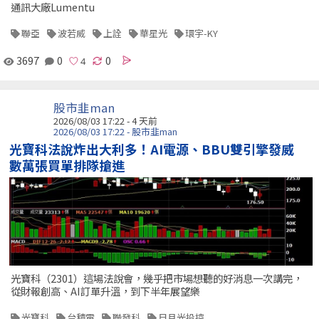
通訊大廠Lumentu
聯亞
波若威
上詮
華星光
環宇-KY
3697
0
0
股市韭man
2026/08/03 17:22 - 4 天前
2026/08/03 17:22 - 股市韭man
光寶科法說炸出大利多！AI電源、BBU雙引擎發威
數萬張買單排隊搶進
光寶科（2301）這場法說會，幾乎把市場想聽的好消息一次講完，
從財報創高、AI訂單升溫，到下半年展望樂
光寶科
台積電
聯發科
日月光投控