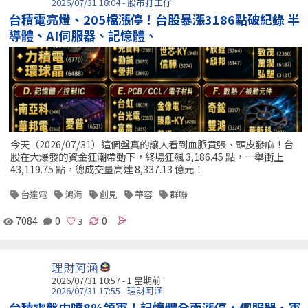
2026/07/31 18:04 - 股市打工仔
台積電亮燈、205檔漲停！台股暴漲3186點破紀錄 半
導體、AI伺服器、記憶體、
今天（2026/07/31）這個盤真的讓人看到血脈賁張、頭皮發麻！台
股在大爆發的資金狂潮帶動下，終場狂飆 3,186.45 點，一舉衝上
43,119.75 點，總成交量高達 8,337.13 億元！
台達電
鴻海
創見
華容
群聯
7084
0
0
理財阿涵
2026/07/31 10:57 - 1 星期前
2026/07/31 17:55 - 理財阿涵
台積電盤中噴8%領軍！記憶體全面漲停，伺服器、軍