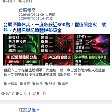
標籤：
光寶科
台股老高
2026/08/06 11:09 - 1 天前
2026/08/06 11:14 - 肉雞
台股漲勢休兵、一度急殺近600點！權值股熄火 散
熱、光通訊與記憶體逆勢吸金
台股昨日才在權值股領軍下大漲逾千點，今日盤勢隨即進入震盪整
理。受到美股科技股與費城半導體指數走弱、亞洲
台積電
旺宏
聯亞
雙鴻
聯茂
6743
1
0
莊家思維