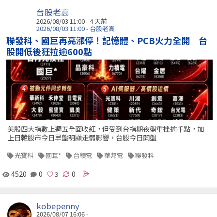
台股老高
2026/08/03 11:00 - 4 天前
2026/08/03 11:00 - 台股老高
聯發科、國巨再亮漲停！記憶體、PCB火力全開 台
股開低後狂拉逾600點
美股四大指數上週五全面收紅，但受到台指期夜盤重挫逾千點，加
上日韓股市今日早盤明顯走弱影響，台股今日開盤
光寶科
國巨*
台積電
華邦電
聯發科
4520
0
0
kobepenny
2026/08/07 16:06 -