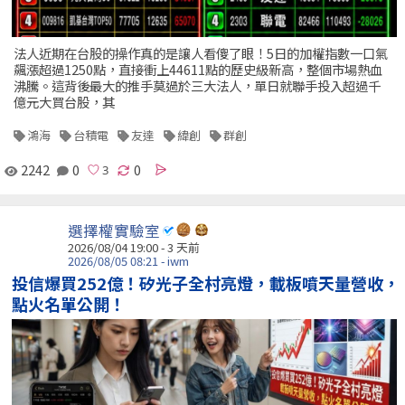
法人近期在台股的操作真的是讓人看傻了眼！5日的加權指數一口氣
飆漲超過1250點，直接衝上44611點的歷史級新高，整個市場熱血
沸騰。這背後最大的推手莫過於三大法人，單日就聯手投入超過千
億元大買台股，其
鴻海
台積電
友達
緯創
群創
2242
0
0
選擇權實驗室
2026/08/04 19:00 - 3 天前
2026/08/05 08:21 - iwm
投信爆買252億！矽光子全村亮燈，載板噴天量營收，
點火名單公開！