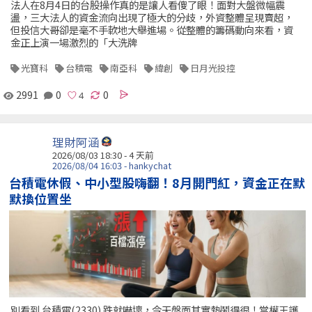
法人在8月4日的台股操作真的是讓人看傻了眼！面對大盤微幅震
盪，三大法人的資金流向出現了極大的分歧，外資整體呈現賣超，
但投信大哥卻是毫不手軟地大舉進場。從整體的籌碼動向來看，資
金正上演一場激烈的「大洗牌
光寶科
台積電
南亞科
緯創
日月光投控
2991
0
0
理財阿涵
2026/08/03 18:30 - 4 天前
2026/08/04 16:03 - hankychat
台積電休假、中小型股嗨翻！8月開門紅，資金正在默
默換位置坐
別看到 台積電(2330) 跌就嚇壞，今天盤面其實熱鬧得很！當權王護