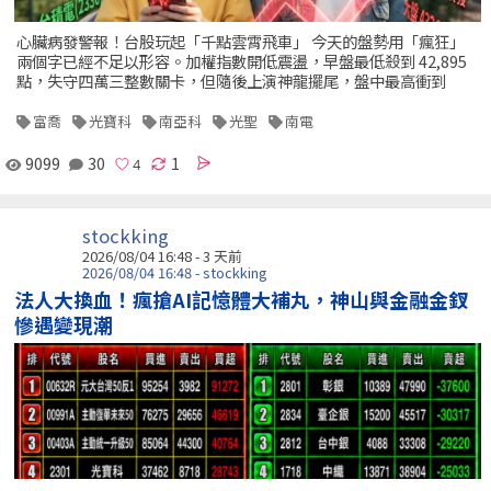
心臟病發警報！台股玩起「千點雲霄飛車」 今天的盤勢用「瘋狂」
兩個字已經不足以形容。加權指數開低震盪，早盤最低殺到 42,895
點，失守四萬三整數關卡，但隨後上演神龍擺尾，盤中最高衝到
富喬
光寶科
南亞科
光聖
南電
9099
30
1
stockking
2026/08/04 16:48 - 3 天前
2026/08/04 16:48 - stockking
法人大換血！瘋搶AI記憶體大補丸，神山與金融金釵
慘遇變現潮