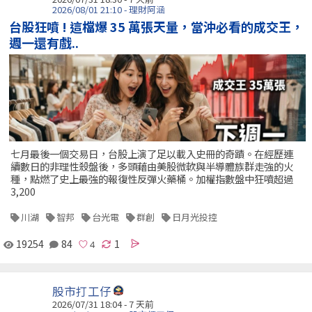
2026/08/01 21:10 - 理財阿涵
台股狂噴 ! 這檔爆 35 萬張天量，當沖必看的成交王，
週一還有戲..
七月最後一個交易日，台股上演了足以載入史冊的奇蹟。在經歷連
續數日的非理性殺盤後，多頭藉由美股微軟與半導體族群走強的火
種，點燃了史上最強的報復性反彈火藥桶。加權指數盤中狂噴超過
3,200
川湖
智邦
台光電
群創
日月光投控
19254
84
1
股市打工仔
2026/07/31 18:04 - 7 天前