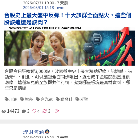
2026/07/31 19:00 - 7 天前
2026/08/01 15:18 - iwm
台股史上最大盤中反彈！十大族群全面點火，這些個
股該追還是該閃？
台股今日狂噴近3,000點，改寫盤中史上最大漲點紀錄，記憶體、被
動元件、封測、AI供應鏈全面同步噴出，近七成千金股開盤直接鎖
漲停。這種罕見的全族群共伴行情，究竟哪些板塊是真材實料，哪
些只是情緒
川湖
智邦
台光電
聯發科
光聖
14473
3
3
理財阿涵
2026/07/31 18:30 - 7 天前