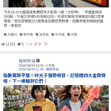
今天(8/4)大盤直接免費招待大家搭一趟「大怒神」，早盤重摔近
500點，午後又狂噴500多點拉回。外資在期貨市場堆起9萬口空單
唱衰，投信卻狠砸252億真金白銀逆勢對做。這種矛盾到極點的盤
勢，資金到
光寶科
華邦電
波若威
中光電
光聖
11251
5
3
理財阿涵
2026/08/04 18:30 - 3 天前
2026/08/05 11:48 - 理財阿涵
指數驚險平盤！矽光子強勢噴發，記憶體四大金剛齊
噴，下一棒輪到它們！