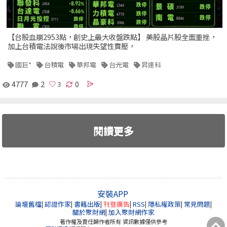
【台股血崩2953點，創史上最大收盤跌點】 美股晶片股全面重挫，
加上台積電法說後市場出現失望性賣壓，
國巨*
台積電
華邦電
台光電
昇達科
4777
2
0
閱讀更多
安裝APP
論壇舊檔
|
認證作家
|
書籍出版
|
刊登廣告
|
RSS
|
隱私權政策
|
常見問題
|
關於聚財網
|
加入聚財網作家
著作權及責任歸作者所有 資訊數據僅供參考