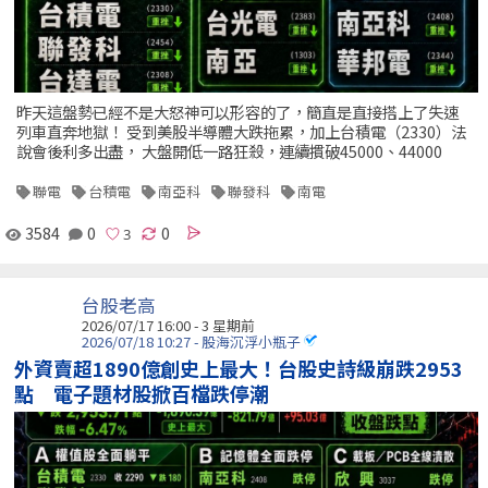
昨天這盤勢已經不是大怒神可以形容的了，簡直是直接搭上了失速
列車直奔地獄！ 受到美股半導體大跌拖累，加上台積電（2330）法
說會後利多出盡， 大盤開低一路狂殺，連續摜破45000、44000
聯電
台積電
南亞科
聯發科
南電
3584
0
0
台股老高
2026/07/17 16:00 - 3 星期前
2026/07/18 10:27 - 股海沉浮小瓶子
外資賣超1890億創史上最大！台股史詩級崩跌2953
點 電子題材股掀百檔跌停潮