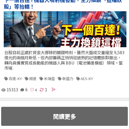
股」等抬轎！
台股目前正處於資金大挪移的關鍵時刻，雖然大盤成交量縮至 9,583
億元的兩個月新低，但內部籌碼正悄悄從過熱的記憶體族群撤出，
轉向具備實質成長動能的機器人與 BBU（電池備援模組）領域。當
市場
百達-KY
順達
禾瑞亞
新盛力
AES-KY
15313
6
1
閱讀更多