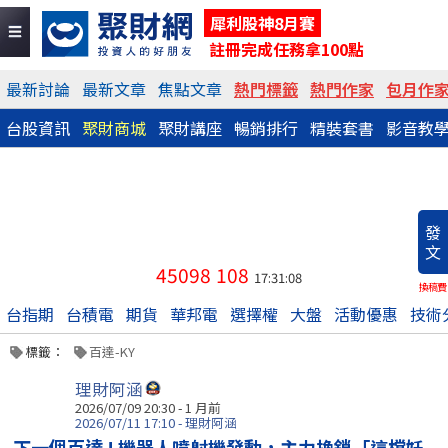
犀利股神8月賽
註冊完成任務拿100點
最新討論
最新文章
焦點文章
熱門標籤
熱門作家
包月作
台股資訊
聚財商城
聚財講座
暢銷排行
精裝套書
影音教
發
文
45098
108
17:31:08
換稿費
台指期
台積電
期貨
華邦電
選擇權
大盤
活動優惠
技術
標籤：
百達-KY
理財阿涵
2026/07/09 20:30 - 1 月前
2026/07/11 17:10 - 理財阿涵
下一個百達 ! 機器人噴射機發動，主力換鎖「這檔妖