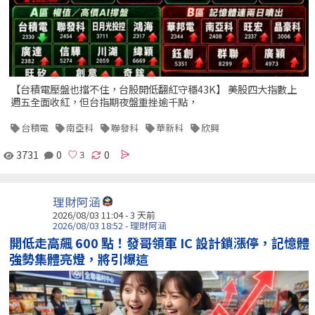
【台積電壓盤也擋不住，台股開低翻紅守穩43K】 美股四大指數上
週五全面收紅，但台指期夜盤重挫逾千點，
台積電
南亞科
聯發科
華新科
欣興
3731
0
0
理財阿涵
2026/08/03 11:04 - 3 天前
2026/08/03 18:52 - 理財阿涵
開低走高飆 600 點！發哥領軍 IC 設計鎖漲停，記憶體
強勢集體亮燈，將引爆這