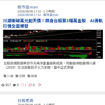
股市韭man
2026/08/06 17:32 -
1 小時前
2026/08/06 17:32 - 股市韭man
川湖衝破萬元創天價！躋身台股第3檔萬金股 AI滑軌
行情全面爆發
台股高價股俱樂部今天再添重量級新成員，伺服器滑軌龍頭川湖
（2059）在法說會前夕火力全開，盤中正式突破
川湖
信驊
穎崴
957
0
0
台股老高
2026/08/06 16:05 -
2 小時前