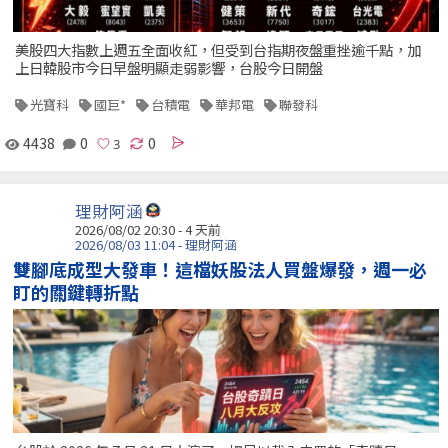
美股四大指數上週五全面收紅，但受到台指期夜盤重挫逾千點，加
上日韓股市今日早盤明顯走弱影響，台股今日開盤
光寶科
國巨*
台積電
華邦電
聯發科
4438
0
0
理財阿涵
2026/08/02 20:30 - 4 天前
2026/08/03 11:04 - 理財阿涵
雙腳底成型大發車！這檔妖股法人買盤爆發，週一必
盯的關鍵轉折點