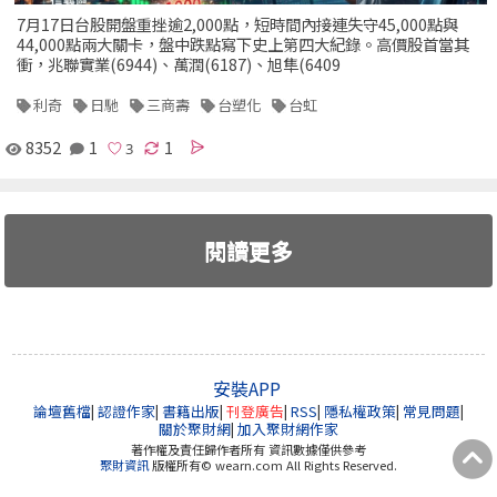
7月17日台股開盤重挫逾2,000點，短時間內接連失守45,000點與
44,000點兩大關卡，盤中跌點寫下史上第四大紀錄。高價股首當其
衝，兆聯實業(6944)、萬潤(6187)、旭隼(6409
利奇
日馳
三商壽
台塑化
台虹
8352
1
1
閱讀更多
安裝APP
論壇舊檔
|
認證作家
|
書籍出版
|
刊登廣告
|
RSS
|
隱私權政策
|
常見問題
|
關於聚財網
|
加入聚財網作家
著作權及責任歸作者所有 資訊數據僅供參考
聚財資訊
版權所有© wearn.com All Rights Reserved.