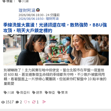
標籤：
川湖
理財阿涵
2026/08/06 18:30 -
24 分鐘前
2026/08/06 18:50 - 理財阿涵
季線洗盤大震盪！光通訊還在噴，散熱強勢，BBU強
攻頂，明天大戶鎖定標的
別被嚇跑了！主力其實在暗中撿便宜。當台北股市在早盤一度重挫
近 600 點、甚至連象徵生命線的季線都失守時，不少散戶被震飛甩
轎，看著盤面上一片慘綠心驚膽跳。但如果你盯緊盤中 10 點半後的
量能變
川湖
南亞科
建準
聯亞
雙鴻
1517
2
1