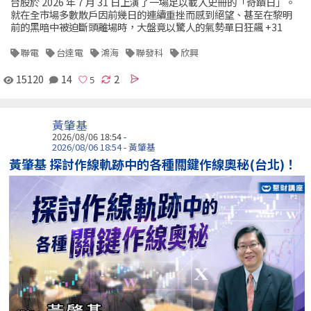
台股於 2026 年 7 月 31 日上演了一場足以載入史冊的「奇蹟日」。
就在全市場多數散戶因前幾日的連續重挫而感到絕望、甚至在黎明
前的黑暗中被迫斷頭離場時，大盤竟以驚人的氣勢單日狂飆 +31
聯電
台達電
鴻海
聯發科
欣興
15120
14
2
黃肇基
2026/08/06 18:54 -
2026/08/06 18:54 - 黃肇基
黃肇基 探討作線軌跡中的各種關鍵作線奧秘(台北)！