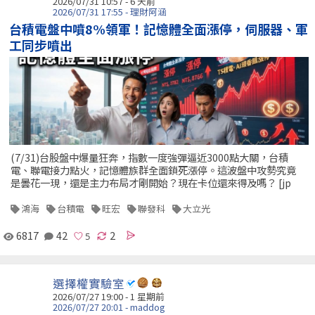
2026/07/31 10:57 - 6 天前
2026/07/31 17:55 - 理財阿涵
台積電盤中噴8%領軍！記憶體全面漲停，伺服器、軍
工同步噴出
(7/31)台股盤中爆量狂奔，指數一度強彈逼近3000點大關，台積
電、聯電接力點火，記憶體族群全面鎖死漲停。這波盤中攻勢究竟
是曇花一現，還是主力布局才剛開始？現在卡位還來得及嗎？ [jp
鴻海
台積電
旺宏
聯發科
大立光
6817
42
2
選擇權實驗室
2026/07/27 19:00 - 1 星期前
2026/07/27 20:01 - maddog