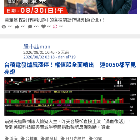
黃肇基 探討作線軌跡中的各種關鍵作線奧秘(台北)！
∞
∞
∞
∞
∞
股市韭man
2026/08/01 16:45 - 5 天前
2026/08/02 03:18 - daniel719
台積電發爐飆漲停！權值股全面噴出 連0050都罕見
亮燈
前幾天還跌到讓人懷疑人生，昨天台股卻直接上演「滿血復活」。
受到美股科技股與費城半導體指數強勢反彈激勵，資金
鴻海
台積電
聯發科
日月光投控
0050