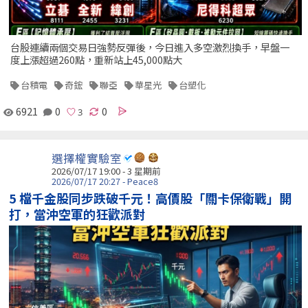
台股連續兩個交易日強勢反彈後，今日進入多空激烈換手，早盤一
度上漲超過260點，重新站上45,000點大
台積電
奇鋐
聯亞
華星光
台塑化
6921
0
0
選擇權實驗室
2026/07/17 19:00 - 3 星期前
2026/07/17 20:27 - Peace8
5 檔千金股同步跌破千元！高價股「關卡保衛戰」開
打，當沖空軍的狂歡派對