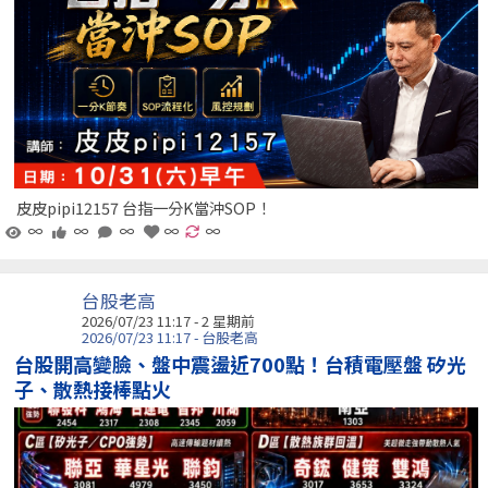
皮皮pipi12157 台指一分K當沖SOP！
∞
∞
∞
∞
∞
台股老高
2026/07/23 11:17 - 2 星期前
2026/07/23 11:17 - 台股老高
台股開高變臉、盤中震盪近700點！台積電壓盤 矽光
子、散熱接棒點火