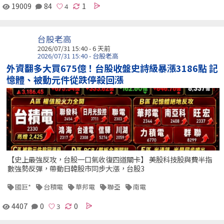
19009
84
1
台股老高
2026/07/31 15:40 - 6 天前
2026/07/31 15:40 - 台股老高
外資翻多大買675億！台股收盤史詩級暴漲3186點 記
憶體、被動元件從跌停殺回漲
【史上最強反攻，台股一口氣收復四道關卡】 美股科技股與費半指
數強勢反彈，帶動日韓股市同步大漲，台股3
國巨*
台積電
華邦電
聯亞
南電
4407
0
0