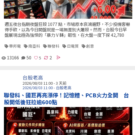
週五夜台指期夜盤狂殺 1077 點，市場原本哀鴻遍野，不少投機客嚇
得手軟，以為今日開盤就是一場無差別大屠殺。然而，台股今日早
盤展現出極為強悍的「暴力 V 轉」韌性，在大盤一度下探 42,780
華邦電
南亞科
聯發科
日電貿
創意
13166
50
2
台股老高
2026/08/03 11:00 - 3 天前
2026/08/03 11:00 - 台股老高
聯發科、國巨再亮漲停！記憶體、PCB火力全開 台
股開低後狂拉逾600點