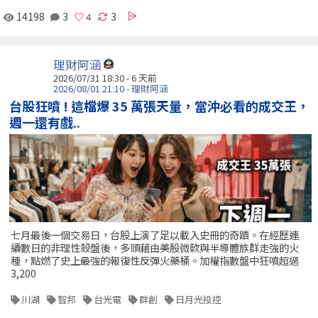
14198
3
3
理財阿涵
2026/07/31 18:30 - 6 天前
2026/08/01 21:10 - 理財阿涵
台股狂噴 ! 這檔爆 35 萬張天量，當沖必看的成交王，
週一還有戲..
七月最後一個交易日，台股上演了足以載入史冊的奇蹟。在經歷連
續數日的非理性殺盤後，多頭藉由美股微軟與半導體族群走強的火
種，點燃了史上最強的報復性反彈火藥桶。加權指數盤中狂噴超過
3,200
川湖
智邦
台光電
群創
日月光投控