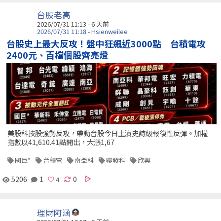
台股老高
2026/07/31 11:13 - 6 天前
2026/07/31 11:18 - Hsienweilee
台股史上最大反攻！盤中狂飆近3000點 台積電攻
2400元、百檔個股齊亮燈
美股科技股強勢反攻，帶動台股今日上演史詩級報復性反彈。加權
指數以41,610.41點開出，大漲1,67
國巨*
台積電
南亞科
聯發科
欣興
5206
1
0
理財阿涵