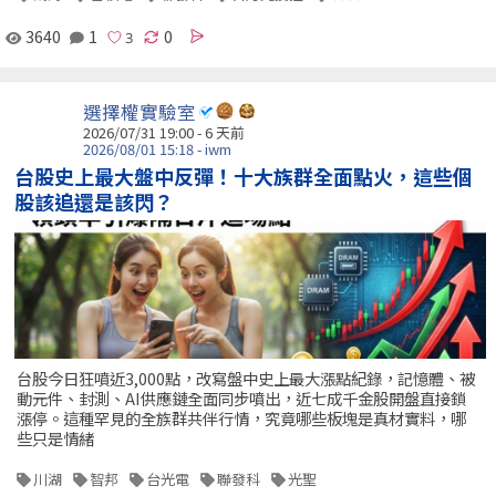
3640
1
0
選擇權實驗室
2026/07/31 19:00 - 6 天前
2026/08/01 15:18 - iwm
台股史上最大盤中反彈！十大族群全面點火，這些個
股該追還是該閃？
台股今日狂噴近3,000點，改寫盤中史上最大漲點紀錄，記憶體、被
動元件、封測、AI供應鏈全面同步噴出，近七成千金股開盤直接鎖
漲停。這種罕見的全族群共伴行情，究竟哪些板塊是真材實料，哪
些只是情緒
川湖
智邦
台光電
聯發科
光聖