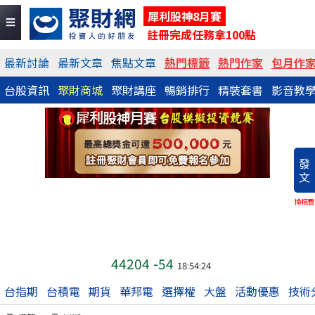
犀利股神8月賽
註冊完成任務拿100點
最新討論
最新文章
焦點文章
熱門標籤
熱門作家
包月作
台股資訊
聚財商城
聚財講座
暢銷排行
精裝套書
影音教
發
文
換稿費
44204
-54
18:54:24
台指期
台積電
期貨
華邦電
選擇權
大盤
活動優惠
技術