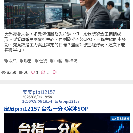
大盤震盪未歇，多數權值股陷入拉鋸，但一股逆勢資金正悄悄成
形。從低軌衛星到資料中心，再到矽光子與CPO，三條主線同步發
動，究竟誰是主力真正鎖定的目標？盤面訊號已經浮現，這次不能
再慢半拍。
友訊
聯亞
佳凌
中磊
樺漢
8360
20
2
皮皮pipi12157
2026/08/06 18:54 -
2026/08/06 18:54 - 皮皮pipi12157
皮皮pipi12157 台指一分K當沖SOP！