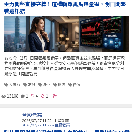
主力開盤直接亮牌！這檔轉單黑馬爆量衝，明日開盤
看這訊號
台股今（27）日開盤氣氛偏弱，但盤面資金並未離場，而是迅速聚
焦到幾個明確的訊號股上。從食安風暴的轉單效益，到資產處分利
益的意外驚喜，再到低軌衛星與機器人雙題材同步發酵，主力今日
幾乎是「開盤就亮
大統益
友訊
聯亞
穩懋
佳凌
13108
1
1
台股老高
2026/07/27 11:22 - 1 星期前
2026/07/27 11:22 - 台股老高