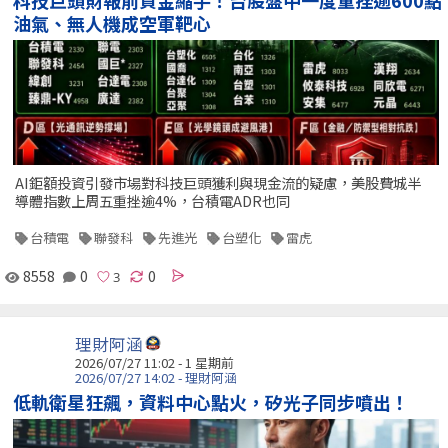
科技巨頭財報前資金縮手！台股盤中一度重挫逾600點
油氣、無人機成空軍靶心
AI鉅額投資引發市場對科技巨頭獲利與現金流的疑慮，美股費城半
導體指數上周五重挫逾4%，台積電ADR也同
台積電
聯發科
先進光
台塑化
雷虎
8558
0
0
理財阿涵
2026/07/27 11:02 - 1 星期前
2026/07/27 14:02 - 理財阿涵
低軌衛星狂飆，資料中心點火，矽光子同步噴出！