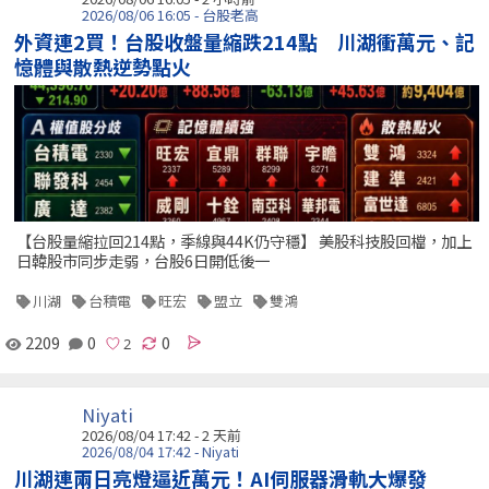
2026/08/06 16:05 - 台股老高
外資連2買！台股收盤量縮跌214點 川湖衝萬元、記
憶體與散熱逆勢點火
【台股量縮拉回214點，季線與44K仍守穩】 美股科技股回檔，加上
日韓股市同步走弱，台股6日開低後一
川湖
台積電
旺宏
盟立
雙鴻
2209
0
0
Niyati
2026/08/04 17:42 - 2 天前
2026/08/04 17:42 - Niyati
川湖連兩日亮燈逼近萬元！AI伺服器滑軌大爆發