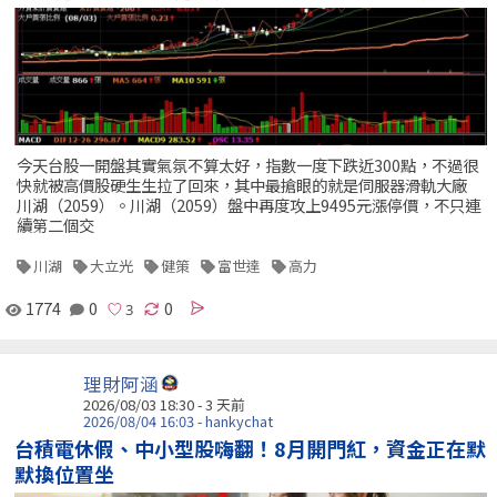
今天台股一開盤其實氣氛不算太好，指數一度下跌近300點，不過很
快就被高價股硬生生拉了回來，其中最搶眼的就是伺服器滑軌大廠
川湖（2059）。川湖（2059）盤中再度攻上9495元漲停價，不只連
續第二個交
川湖
大立光
健策
富世達
高力
1774
0
0
理財阿涵
2026/08/03 18:30 - 3 天前
2026/08/04 16:03 - hankychat
台積電休假、中小型股嗨翻！8月開門紅，資金正在默
默換位置坐