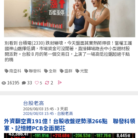
別看到 台積電(2330) 跌就嚇壞，今天盤面其實熱鬧得很！當權王護
國神山選擇低調，市場資金可沒閒著，直接轉場跑去中小型題材股
開派對。台股 8 月的第一個交易日，上演了一場高低拉鋸超過千點
的精
南亞科
聯發科
全新
盛群
光聖
16195
33
2
台股老高
2026/08/03 15:45 - 3 天前
2026/08/03 15:45 - 台股老高
外資翻空賣191億！台股收盤逆勢漲266點 聯發科領
軍、記憶體PCB全面開花