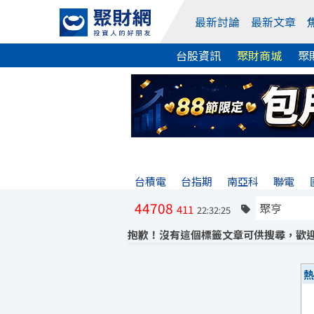
最新討論
最新文章
台股資訊
聚財商城
聚
台積電
台指期
南亞科
聯電
44708
411
22:32:25
抱歉！沒有這個標籤文章可供搜尋，歡迎
熱