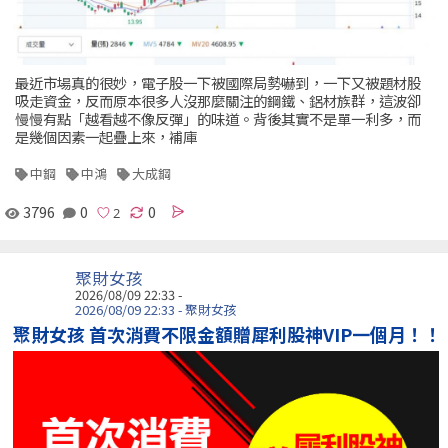
最近市場真的很妙，電子股一下被國際局勢嚇到，一下又被題材股
吸走資金，反而原本很多人沒那麼關注的鋼鐵、鋁材族群，這波卻
慢慢有點「越看越不像反彈」的味道。背後其實不是單一利多，而
是幾個因素一起疊上來，補庫
中鋼
中鴻
大成鋼
3796
0
0
聚財女孩
2026/08/09 22:33 -
2026/08/09 22:33 - 聚財女孩
聚財女孩 首次消費不限金額贈犀利股神VIP一個月！！