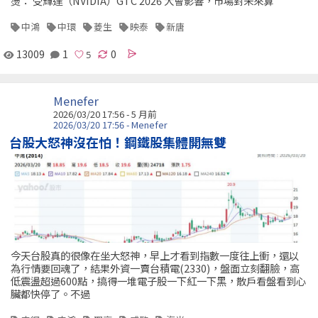
燙： 受輝達（NVIDIA）GTC 2026 大會影響，市場對未來算
中鴻
中環
菱生
映泰
新唐
13009
1
0
Menefer
2026/03/20 17:56 - 5 月前
2026/03/20 17:56 - Menefer
台股大怒神沒在怕！鋼鐵股集體開無雙
今天台股真的很像在坐大怒神，早上才看到指數一度往上衝，還以
為行情要回魂了，結果外資一賣台積電(2330)，盤面立刻翻臉，高
低震盪超過600點，搞得一堆電子股一下紅一下黑，散戶看盤看到心
臟都快停了。不過