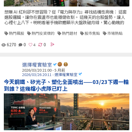
想賺 AI 紅利卻不想冒險？從『電力與存力』尋找結構性商機： 這套
選股邏輯，讓你在震盪市也能穩健收割。 這幾天的台股盤勢，讓人
心裡七上八下。明明看著手機軟體顯示大盤跌破月線，驚心動魄的
熱門飆股
熱門投資標的
熱門題材
股市焦點
市場熱點
6270
0
0
選擇權實驗室
2026/03/20 21:00 - 5 月前
2026/03/26 20:11 - 選擇權實驗室
今天鋼鐵、矽光子、塑化全面噴出——03/23下週一輪
到誰？這幾檔小虎隊已盯上