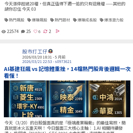
今天漲停超過20檔，但真正值得下週一追的只有這幾檔 ——其他的
請你忍住 今天 03
熱門飆股
爆賺飆股
熱門題材
爆賺成長股
爆漲潛力股
22574
25
2
股市打工仔
2026/03/20 18:31 - 5 月前
2026/03/21 22:53 - s0973621
AI基建狂飆 vs 記憶體重挫，14檔熱門股背後邏輯一次
看懂！
今天（3/20）的台股盤面真的是「極端產業輪動」的最佳寫照，簡
直就是冰火五重天啊！ 今日盤面三大核心主軸： 1.AI 相關持續發