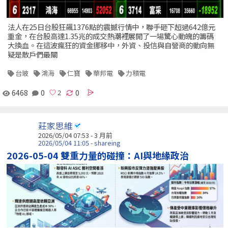
法人在25日台股狂飆1376點的震撼行情中，聯手砸下超過642億元
重金，在台股高達1.35兆的成交熱潮裡展開了一場驚心動魄的籌碼
大換血。在這波瘋狂的資金挪移中，外資、投信與自營商的動向無
疑是散戶們最關
台玻
鴻海
仁寶
華邦電
力積電
6468
0
0
莊家思維
2026/05/04 07:53 - 3 月前
2026/05/04 11:05 - shareing
2026-05-04 雙重力量的碰撞：AI與地緣政治