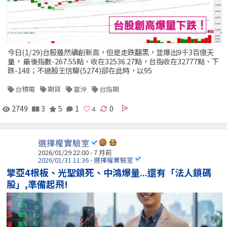
今日(1/29)台股雖然續創新高，但是走跌翻黑，並爆出9千3百億天
量， 最後指數-267.55點、收在32536.27點，台指收在32777點、下
跌-148；不過股王信驊(5274)卻在此時，以95
台積電
期貨
當沖
台指期
2749
3
5
1
0
選擇權實驗室
2026/01/29 22:00 - 7 月前
2026/01/31 11:36 - 選擇權實驗室
擎亞4根板、光聖鎖死、中鴻爆量...還有「法人鎖碼
股」,準備起飛!