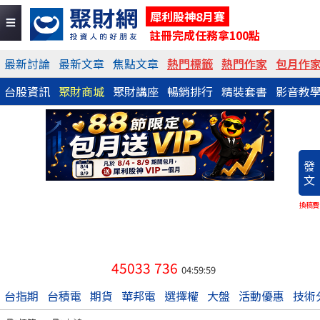
犀利股神8月賽
註冊完成任務拿100點
最新討論
最新文章
焦點文章
熱門標籤
熱門作家
包月作
台股資訊
聚財商城
聚財講座
暢銷排行
精裝套書
影音教
發
文
換稿費
45033
736
04:59:59
台指期
台積電
期貨
華邦電
選擇權
大盤
活動優惠
技術