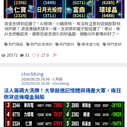
資金全擠到這邊了！AI帶頭、小雞齊飛， 有沒有注意到這個族群悄
悄炸開？ 資金像餓虎撲羊一樣，全部擠到電子股這邊了！老AI、新
AI全部動起來，連那些歇息很久的矽晶圓、被動元件都像約好了一
熱門飆股
熱門投資標的
熱門題材
爆漲潛力股
熱門族群
20571
31
0
stockking
2026/05/25 16:36 - 3 月前
2026/05/25 16:36 - stockking
法人籌碼大洗牌！大舉敲進記憶體與傳產大軍，瘋狂
倒貨這幾檔金融股