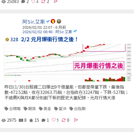
25083
2
2
阿Sir.艾斯
2026/02/01 22:07 - 6 月前
2026/02/02 08:48 - 阿Sir.艾斯
2/2 元月爆衝行情之後！
328
昨日(1/30)台股連二日爆出9千億量能，但都是帶量下跌，最後指
數-472.52點、收在32063.75點，台指收在32247點、下跌-527點；
不過周K與月K都分別創下新的歷史大量紀錄，元月行情大漲
台積電
期貨
黃金
當沖
台指期
2975
8
15
1
0