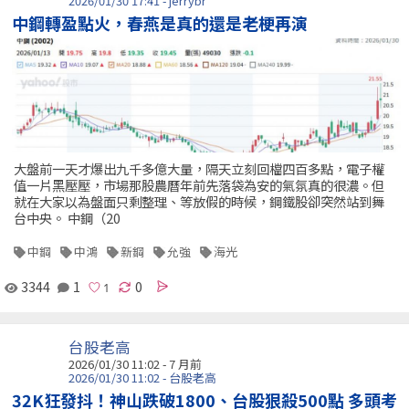
2026/01/30 17:41 - jerrybr
中鋼轉盈點火，春燕是真的還是老梗再演
大盤前一天才爆出九千多億大量，隔天立刻回檔四百多點，電子權
值一片黑壓壓，市場那股農曆年前先落袋為安的氣氛真的很濃。但
就在大家以為盤面只剩整理、等放假的時候，鋼鐵股卻突然站到舞
台中央。 中鋼（20
中鋼
中鴻
新鋼
允強
海光
3344
1
0
台股老高
2026/01/30 11:02 - 7 月前
2026/01/30 11:02 - 台股老高
32K狂發抖！神山跌破1800、台股狠殺500點 多頭考