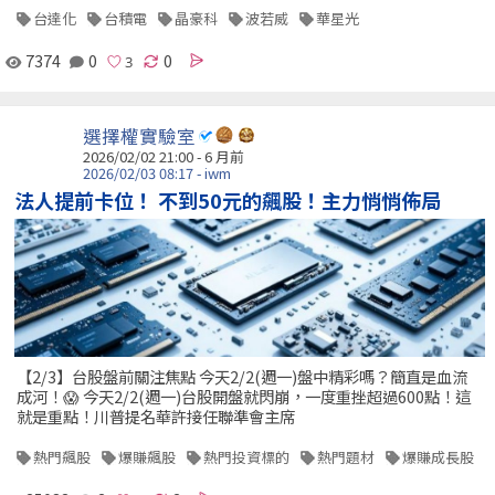
台達化
台積電
晶豪科
波若威
華星光
7374
0
0
選擇權實驗室
2026/02/02 21:00 - 6 月前
2026/02/03 08:17 - iwm
法人提前卡位！ 不到50元的飆股！主力悄悄佈局
【2/3】台股盤前關注焦點 今天2/2(週一)盤中精彩嗎？簡直是血流
成河！😱 今天2/2(週一)台股開盤就閃崩，一度重挫超過600點！這
就是重點！川普提名華許接任聯準會主席
熱門飆股
爆賺飆股
熱門投資標的
熱門題材
爆賺成長股