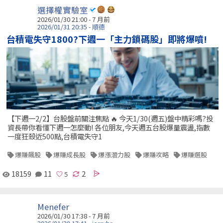
選擇權實驗室
2026/01/30 21:00 - 7 月前
2026/01/31 20:35 - 順德
台積電失守1800?下週一「主力鎖碼股」即將爆噴!
【下週一2/2】台股盤前關注焦點 🔥 今天1/30(週五)盤中精彩嗎?投
資長帶你看懂下週一怎麼動! 各位朋友,今天週五台股爆量震盪,指數
一度狂殺近500點,台積電失守1
爆賺飆股
爆賺成長股
爆漲潛力股
爆賺攻略
爆賺選股
18159
11
2
Menefer
2026/01/30 17:38 - 7 月前