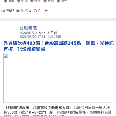
中鋼
中鴻
聚亨
威致
海光
2983
0
0
台股老高
2026/03/20 15:46 - 5 月前
2026/03/20 17:51 - kb12435
外資續砍近400億！台股震盪跌145點 鋼鐵、光通訊
有撐 記憶體卻變臉
【月線前遇反壓 台積電收今低拖累大盤】
台股今日早盤一度大漲
近300點，離34K只差臨門一腳，但碰到月線反壓後，多頭氣勢明顯