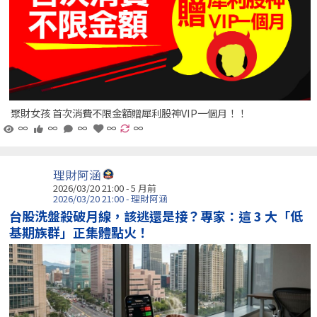
聚財女孩 首次消費不限金額贈犀利股神VIP一個月！！
∞
∞
∞
∞
∞
理財阿涵
2026/03/20 21:00 - 5 月前
2026/03/20 21:00 - 理財阿涵
台股洗盤殺破月線，該逃還是接？專家：這 3 大「低
基期族群」正集體點火！