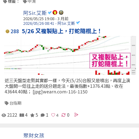
標籤：
中鴻
阿Sir.艾斯
2026/05/25 19:08 - 3 月前
2026/05/26 08:41 - 阿Sir.艾斯
5/26 又複製貼上，打蛇隨棍上！
288
近三天盤型走勢其實都一樣，今天(5/25)台股又是噴出，再度上演
大盤開一低往上走的送分題走法，最後指數+1376.43點、收在
43644.40點； [jpg]wearn.com-116-1150
台指期
2122
4
5
1
0
聚財女孩