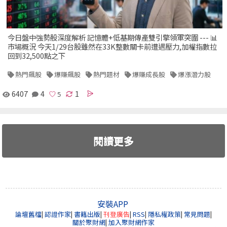
今日盤中強勢股深度解析 記憶體+低基期傳產雙引擎領軍突圍 --- 📊
市場概況 今天1/29台股雖然在33K整數關卡前遭遇壓力,加權指數拉
回到32,500點之下
熱門飆股
爆賺飆股
熱門題材
爆賺成長股
爆漲潛力股
6407
4
1
閱讀更多
安裝APP
論壇舊檔
|
認證作家
|
書籍出版
|
刊登廣告
|
RSS
|
隱私權政策
|
常見問題
|
關於聚財網
|
加入聚財網作家