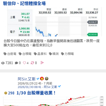
驗信仰、記憶體撐全場
台股今日盤中仍在震盪整理，指數早盤開高後迅速翻黑，跌勢一度
擴大至500點左右，最低來到32,0
台達電
台積電
晶豪科
精測
力積電
7281
0
0
阿Sir.艾斯
2026/01/29 22:45 - 7 月前
2026/01/30 08:41 - 阿Sir.艾斯
1/30 台股爆量收黑！
298