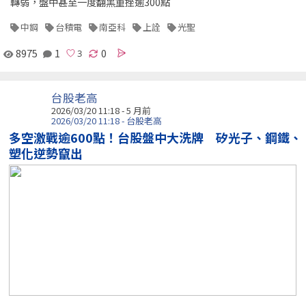
轉弱，盤中甚至一度翻黑重挫逾300點
中鋼
台積電
南亞科
上詮
光聖
8975
1
0
台股老高
2026/03/20 11:18 - 5 月前
2026/03/20 11:18 - 台股老高
多空激戰逾600點！台股盤中大洗牌 矽光子、鋼鐵、
塑化逆勢竄出