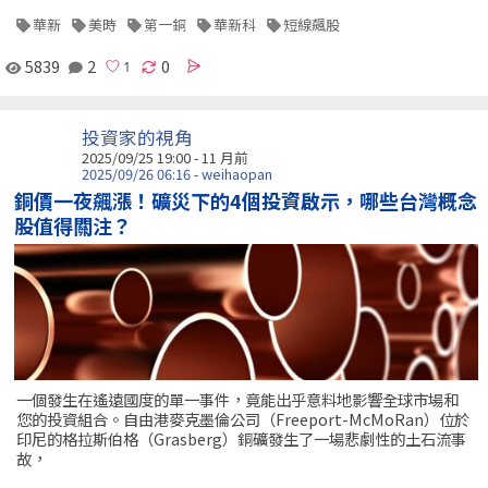
華新
美時
第一銅
華新科
短線飆股
5839
2
0
投資家的視角
2025/09/25 19:00 - 11 月前
2025/09/26 06:16 - weihaopan
銅價一夜飆漲！礦災下的4個投資啟示，哪些台灣概念
股值得關注？
一個發生在遙遠國度的單一事件，竟能出乎意料地影響全球市場和
您的投資組合。自由港麥克墨倫公司（Freeport-McMoRan）位於
印尼的格拉斯伯格（Grasberg）銅礦發生了一場悲劇性的土石流事
故，