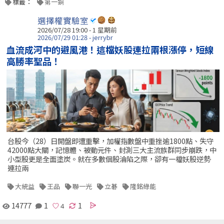
標籤：
第一銅
選擇權實驗室
2026/07/28 19:00 - 1 星期前
2026/07/29 01:28 - jerrybr
血流成河中的避風港！這檔妖股連拉兩根漲停，短線
高勝率聖品！
台股今（28）日開盤即遭重擊，加權指數盤中重挫逾1800點、失守
42000點大關，記憶體、被動元件、封測三大主流族群同步崩跌，中
小型股更是全面塗炭。就在多數個股淪陷之際，卻有一檔妖股逆勢
連拉兩
大統益
王品
聯一光
立碁
隆銘綠能
14777
1
1