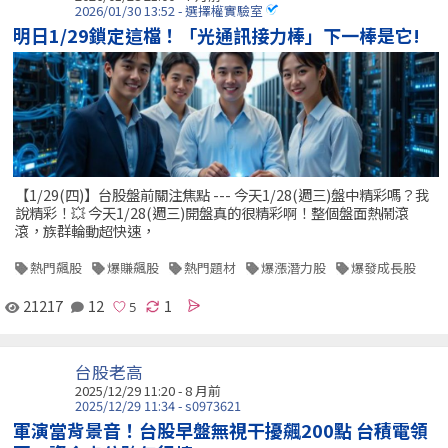
2026/01/30 13:52 - 選擇權實驗室
明日1/29鎖定這檔！「光通訊接力棒」下一棒是它!
【1/29(四)】台股盤前關注焦點 --- 今天1/28(週三)盤中精彩嗎？我
說精彩！💥 今天1/28(週三)開盤真的很精彩啊！整個盤面熱鬧滾
滾，族群輪動超快速，
熱門飆股
爆賺飆股
熱門題材
爆漲潛力股
爆發成長股
21217
12
1
台股老高
2025/12/29 11:20 - 8 月前
2025/12/29 11:34 - s0973621
軍演當背景音！台股早盤無視干擾飆200點 台積電領