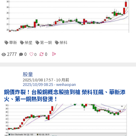
華新
榮星
第一銅
榮科
2777
0
0
股童
2025/10/08 17:57 - 10 月前
2025/10/09 08:25 - weihaopan
銅價炸裂！台股銅概念股撿到槍 榮科狂飆、華新添
火、第一銅熱到發燙！