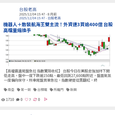
台股老高
2025/12/04 15:47 - 8 月前
2025/12/04 15:47 - 台股老高
機器人＋散裝航海王雙主流！外資連3買逾400億 台股
高檔量縮換手
【高檔震盪尾盤急拉 指數驚險收紅】 台股今日在美股走強加持下開
低走高，盤中一度下跌逾150點、最低回測27,600點附近，盤面氣氛
一度偏向保守。所幸尾盤買單急拉，指數硬是從黑翻紅，終
南亞
第一銅
台積電
所羅門
新興
1710
0
0