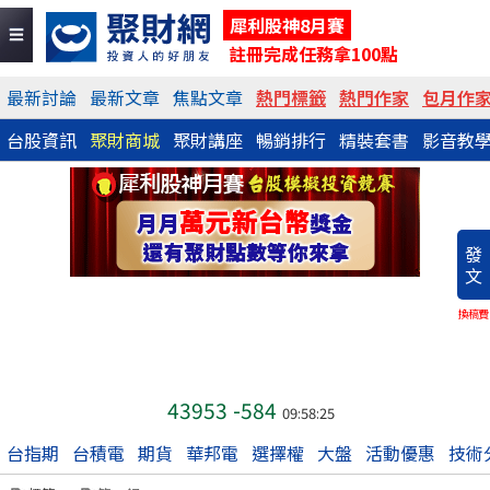
犀利股神8月賽
註冊完成任務拿100點
最新討論
最新文章
焦點文章
熱門標籤
熱門作家
包月作
台股資訊
聚財商城
聚財講座
暢銷排行
精裝套書
影音教
發
文
換稿費
43953
-584
09:58:25
台指期
台積電
期貨
華邦電
選擇權
大盤
活動優惠
技術