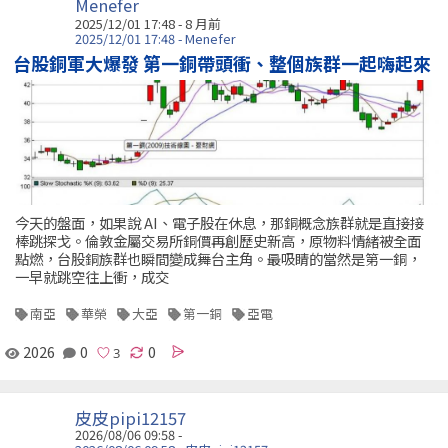
Menefer
2025/12/01 17:48 - 8 月前
2025/12/01 17:48 - Menefer
台股銅軍大爆發 第一銅帶頭衝、整個族群一起嗨起來
今天的盤面，如果說 AI、電子股在休息，那銅概念族群就是直接接
棒跳探戈。倫敦金屬交易所銅價再創歷史新高，原物料情緒被全面
點燃，台股銅族群也瞬間變成舞台主角。最吸睛的當然是第一銅，
一早就跳空往上衝，成交
南亞
華榮
大亞
第一銅
亞電
2026
0
0
皮皮pipi12157
2026/08/06 09:58 -