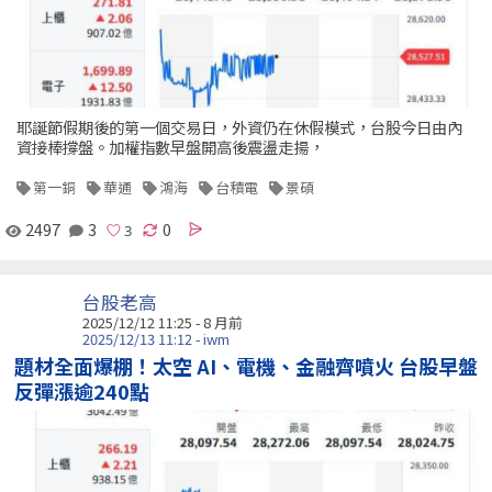
耶誕節假期後的第一個交易日，外資仍在休假模式，台股今日由內
資接棒撐盤。加權指數早盤開高後震盪走揚，
第一銅
華通
鴻海
台積電
景碩
2497
3
0
台股老高
2025/12/12 11:25 - 8 月前
2025/12/13 11:12 - iwm
題材全面爆棚！太空 AI、電機、金融齊噴火 台股早盤
反彈漲逾240點