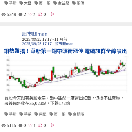
華新
大亞
第一銅
金益鼎
銅價
5249
2
0
股市韭man
2025/09/25 17:17 - 11 月前
2025/09/25 17:17 - 股市韭man
銅勢難擋！華新第一銅帶頭衝漲停 電纜族群全線噴出
台股今天跟著美股走弱，盤中雖然一度冒出紅盤，但撐不住賣壓，
最後還是收在26,023點，下跌172點
華新
華榮
榮星
第一銅
台積電
5115
0
0