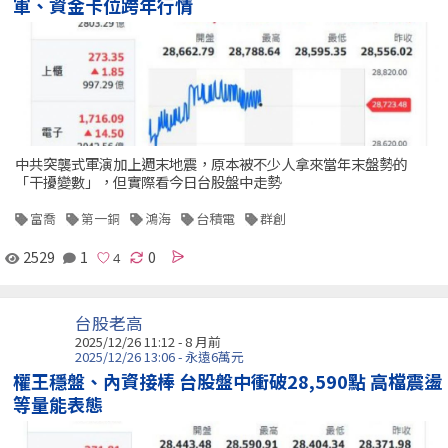
軍、資金卡位跨年行情
中共突襲式軍演加上週末地震，原本被不少人拿來當年末盤勢的
「干擾變數」，但實際看今日台股盤中走勢
富喬
第一銅
鴻海
台積電
群創
2529
1
0
台股老高
2025/12/26 11:12 - 8 月前
2025/12/26 13:06 - 永遠6萬元
權王穩盤、內資接棒 台股盤中衝破28,590點 高檔震盪
等量能表態