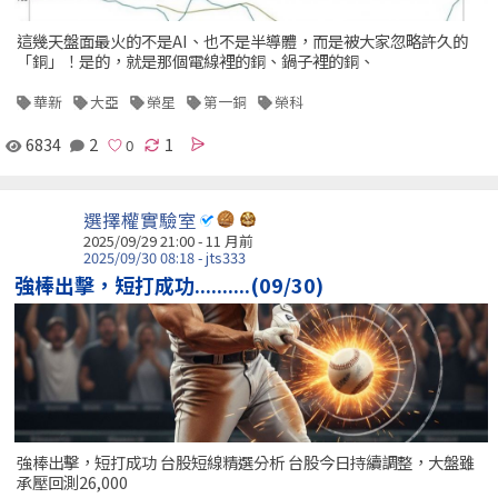
這幾天盤面最火的不是AI、也不是半導體，而是被大家忽略許久的
「銅」！是的，就是那個電線裡的銅、鍋子裡的銅、
華新
大亞
榮星
第一銅
榮科
6834
2
1
選擇權實驗室
2025/09/29 21:00 - 11 月前
2025/09/30 08:18 - jts333
強棒出擊，短打成功..........(09/30)
強棒出擊，短打成功 台股短線精選分析 台股今日持續調整，大盤雖
承壓回測26,000