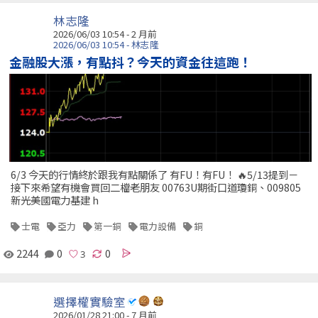
林志隆
2026/06/03 10:54 - 2 月前
2026/06/03 10:54 - 林志隆
金融股大漲，有點抖？今天的資金往這跑！
6/3 今天的行情終於跟我有點關係了 有FU！有FU！ 🔥5/13提到－
接下來希望有機會買回二檔老朋友 00763U期街口道瓊銅、009805
新光美國電力基建 h
士電
亞力
第一銅
電力設備
銅
2244
0
0
選擇權實驗室
2026/01/28 21:00 - 7 月前