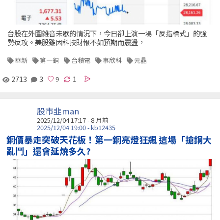
台股在外圍雜音未歇的情況下，今日卻上演一場「反指標式」的強
勢反攻。美股雖因科技財報不如預期而震盪，
華新
第一銅
台積電
事欣科
元晶
2713
3
1
股市韭man
2025/12/04 17:17 - 8 月前
2025/12/04 19:00 - kb12435
銅價暴走突破天花板！第一銅亮燈狂飆 這場「搶銅大
亂鬥」還會延燒多久?