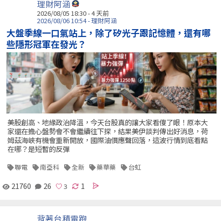
理財阿涵
2026/08/05 18:30 - 4 天前
2026/08/06 10:54 - 理財阿涵
大盤季線一口氣站上，除了矽光子跟記憶體，還有哪
些隱形冠軍在發光？
美股創高、地緣政治降溫，今天台股真的讓大家看傻了眼！原本大
家還在擔心盤勢會不會繼續往下探，結果美伊談判傳出好消息，荷
姆茲海峽有機會重新開放，國際油價應聲回落，這波行情到底看點
在哪？是短暫的反彈
聯電
南亞科
全新
藥華藥
台虹
21760
26
1
背著台積電跑