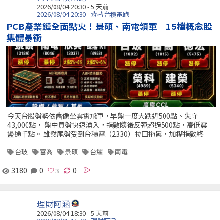
2026/08/04 20:30 - 5 天前
2026/08/04 20:30 - 背著台積電跑
PCB產業鏈全面點火！景碩、南電領軍 15檔概念股
集體暴衝
今天台股盤勢依舊像坐雲霄飛車，早盤一度大跌近500點、失守
43,000點， 盤中買盤快速湧入，指數隨後反彈超過500點，高低震
盪逾千點。 雖然尾盤受到台積電（2330）拉回拖累，加權指數終
台玻
富喬
景碩
台燿
南電
3180
0
0
理財阿涵
2026/08/04 18:30 - 5 天前