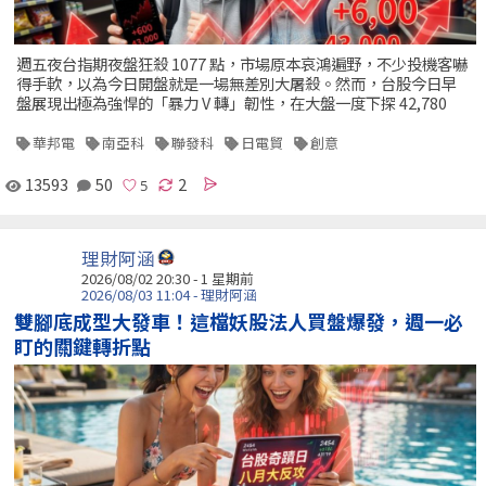
週五夜台指期夜盤狂殺 1077 點，市場原本哀鴻遍野，不少投機客嚇
得手軟，以為今日開盤就是一場無差別大屠殺。然而，台股今日早
盤展現出極為強悍的「暴力 V 轉」韌性，在大盤一度下探 42,780
華邦電
南亞科
聯發科
日電貿
創意
13593
50
2
理財阿涵
2026/08/02 20:30 - 1 星期前
2026/08/03 11:04 - 理財阿涵
雙腳底成型大發車！這檔妖股法人買盤爆發，週一必
盯的關鍵轉折點