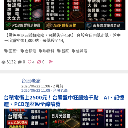
【黑色星期五殺聲隆隆，台股失守45K】 台股今日開低走低，盤中
一度重挫逾1,800點，最低殺至44,
國巨*
台積電
聯發科
智原
信昌電
5132
0
0
台股老高
2026/06/22 11:08 - 2 月前
2026/06/22 11:08 - 台股老高
台積電衝上2500元！台股盤中狂飆逾千點 AI、記憶
體、PCB題材股全線噴發