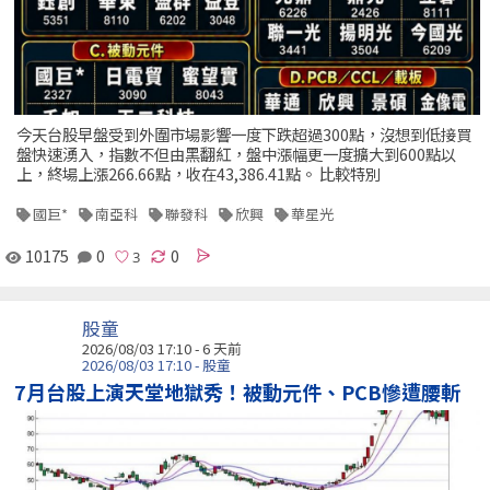
今天台股早盤受到外圍市場影響一度下跌超過300點，沒想到低接買
盤快速湧入，指數不但由黑翻紅，盤中漲幅更一度擴大到600點以
上，終場上漲266.66點，收在43,386.41點。 比較特別
國巨*
南亞科
聯發科
欣興
華星光
10175
0
0
股童
2026/08/03 17:10 - 6 天前
2026/08/03 17:10 - 股童
7月台股上演天堂地獄秀！被動元件、PCB慘遭腰斬