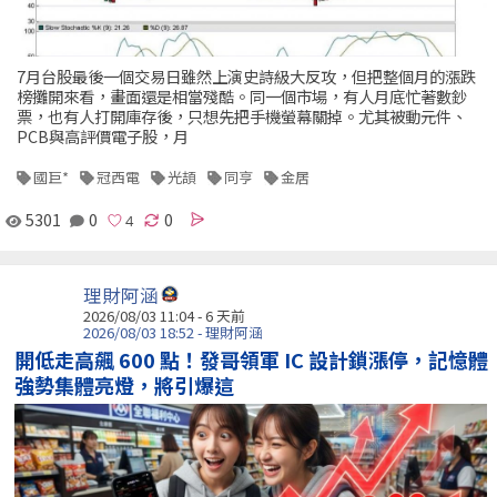
7月台股最後一個交易日雖然上演史詩級大反攻，但把整個月的漲跌
榜攤開來看，畫面還是相當殘酷。同一個市場，有人月底忙著數鈔
票，也有人打開庫存後，只想先把手機螢幕關掉。尤其被動元件、
PCB與高評價電子股，月
國巨*
冠西電
光頡
同亨
金居
5301
0
0
理財阿涵
2026/08/03 11:04 - 6 天前
2026/08/03 18:52 - 理財阿涵
開低走高飆 600 點！發哥領軍 IC 設計鎖漲停，記憶體
強勢集體亮燈，將引爆這