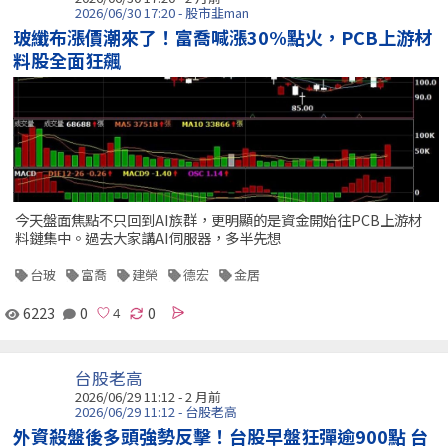
2026/06/30 17:20 - 股市韭man
玻纖布漲價潮來了！富喬喊漲30%點火，PCB上游材
料股全面狂飆
今天盤面焦點不只回到AI族群，更明顯的是資金開始往PCB上游材
料鏈集中。過去大家講AI伺服器，多半先想
台玻
富喬
建榮
德宏
金居
6223
0
0
台股老高
2026/06/29 11:12 - 2 月前
2026/06/29 11:12 - 台股老高
外資殺盤後多頭強勢反擊！台股早盤狂彈逾900點 台