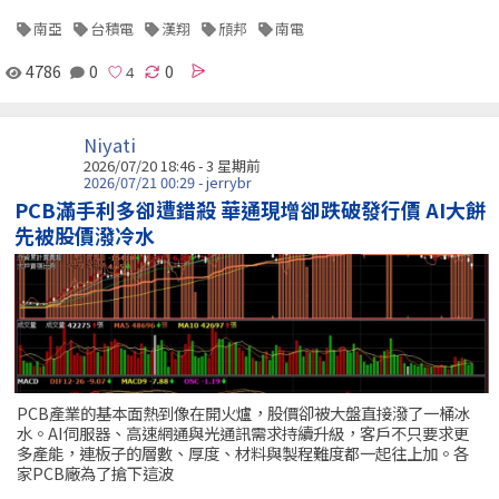
南亞
台積電
漢翔
頎邦
南電
4786
0
0
Niyati
2026/07/20 18:46 - 3 星期前
2026/07/21 00:29 - jerrybr
PCB滿手利多卻遭錯殺 華通現增卻跌破發行價 AI大餅
先被股價潑冷水
PCB產業的基本面熱到像在開火爐，股價卻被大盤直接潑了一桶冰
水。AI伺服器、高速網通與光通訊需求持續升級，客戶不只要求更
多產能，連板子的層數、厚度、材料與製程難度都一起往上加。各
家PCB廠為了搶下這波