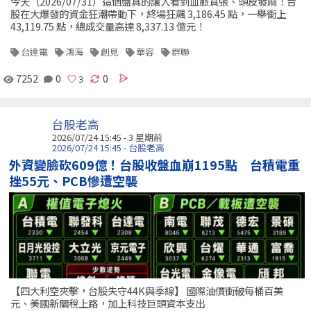
今天（2026/07/31）這個盤真的讓人看到血脈賁張、頭皮發麻！台
股在大爆發的資金狂潮帶動下，終場狂飆 3,186.45 點，一舉衝上
43,119.75 點，總成交量高達 8,337.13 億元！
台達電
鴻海
創見
華容
群聯
7252
0
0
台股老高
2026/07/24 15:45 - 3 星期前
2026/07/24 15:45 - 台股老高
外資變臉砍609億！台股收盤血崩1195點 台積電重
挫55元、PCB慘遭空襲
【四大利空夾擊，台股失守44K與季線】 國際油價衝破每桶百美
元、美國新關稅上路，加上科技巨頭資本支出