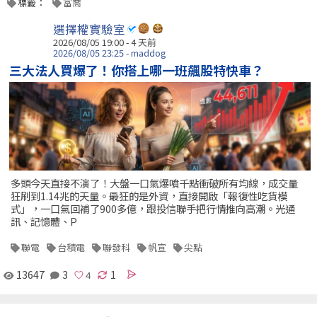
標籤：
富喬
選擇權實驗室
2026/08/05 19:00 - 4 天前
2026/08/05 23:25 - maddog
三大法人買爆了！你搭上哪一班飆股特快車？
多頭今天直接不演了！大盤一口氣爆噴千點衝破所有均線，成交量
狂刷到1.14兆的天量。最狂的是外資，直接開啟「報復性吃貨模
式」，一口氣回補了900多億，跟投信聯手把行情推向高潮。光通
訊、記憶體、P
聯電
台積電
聯發科
帆宣
尖點
13647
3
1