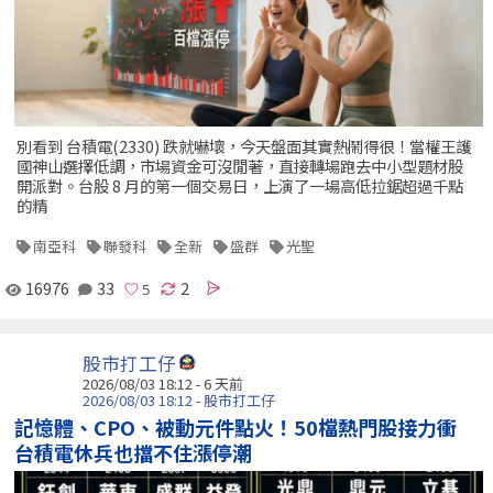
別看到 台積電(2330) 跌就嚇壞，今天盤面其實熱鬧得很！當權王護
國神山選擇低調，市場資金可沒閒著，直接轉場跑去中小型題材股
開派對。台股 8 月的第一個交易日，上演了一場高低拉鋸超過千點
的精
南亞科
聯發科
全新
盛群
光聖
16976
33
2
股市打工仔
2026/08/03 18:12 - 6 天前
2026/08/03 18:12 - 股市打工仔
記憶體、CPO、被動元件點火！50檔熱門股接力衝
台積電休兵也擋不住漲停潮