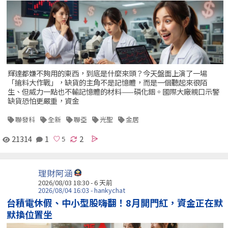
輝達都嫌不夠用的東西，到底是什麼來頭？今天盤面上演了一場
「搶料大作戰」，缺貨的主角不是記憶體，而是一個聽起來很陌
生、但威力一點也不輸記憶體的材料——磷化銦。國際大廠親口示警
缺貨恐怕更嚴重，資金
聯發科
全新
聯亞
光聖
金居
21314
1
2
理財阿涵
2026/08/03 18:30 - 6 天前
2026/08/04 16:03 - hankychat
台積電休假、中小型股嗨翻！8月開門紅，資金正在默
默換位置坐