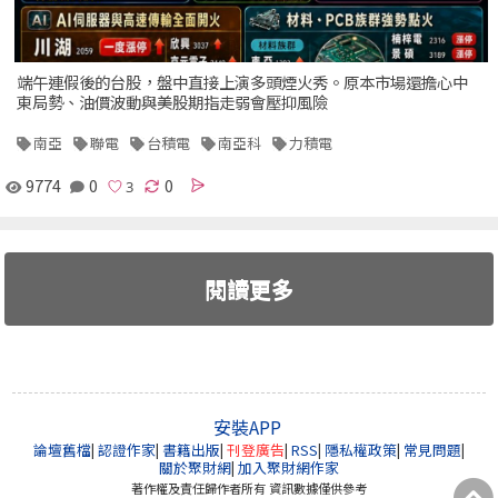
端午連假後的台股，盤中直接上演多頭煙火秀。原本市場還擔心中
東局勢、油價波動與美股期指走弱會壓抑風險
南亞
聯電
台積電
南亞科
力積電
9774
0
0
閱讀更多
安裝APP
論壇舊檔
|
認證作家
|
書籍出版
|
刊登廣告
|
RSS
|
隱私權政策
|
常見問題
|
關於聚財網
|
加入聚財網作家
著作權及責任歸作者所有 資訊數據僅供參考