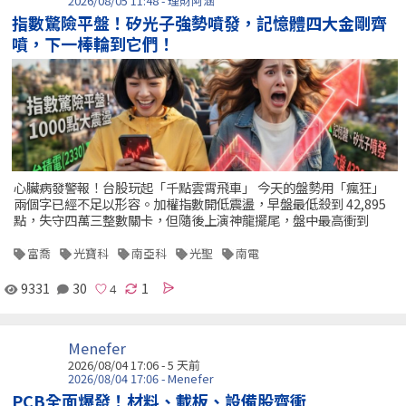
2026/08/05 11:48 - 理財阿涵
指數驚險平盤！矽光子強勢噴發，記憶體四大金剛齊
噴，下一棒輪到它們！
心臟病發警報！台股玩起「千點雲霄飛車」 今天的盤勢用「瘋狂」
兩個字已經不足以形容。加權指數開低震盪，早盤最低殺到 42,895
點，失守四萬三整數關卡，但隨後上演神龍擺尾，盤中最高衝到
富喬
光寶科
南亞科
光聖
南電
9331
30
1
Menefer
2026/08/04 17:06 - 5 天前
2026/08/04 17:06 - Menefer
PCB全面爆發！材料、載板、設備股齊衝