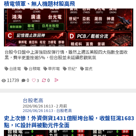
積電領軍、無人機題材股高飛
台股今日盤中上演強勁反彈行情，雖然上週五美股四大指數全面收
黑，費半更重挫逾5%，但台股並未延續悲觀氣氛
台達電
台積電
華邦電
世紀*
雷虎
11739
0
0
台股老高
2026/06/26 16:13 - 2 月前
2026/06/26 16:13 - 台股老高
史上次慘！外資倒貨1431億壓垮台股，收盤狂瀉1683
點，IC設計與被動元件全面