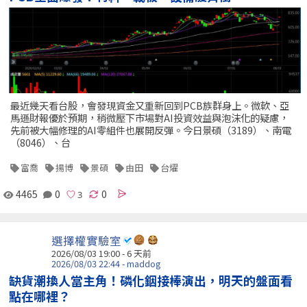
最近幾天看台股，會發現資金又重新回到PCB族群身上。微軟、亞
馬遜財報優於預期，稍微壓下市場對AI投資效益與泡沫化的疑慮，
先前被大幅修理的AI零組件也展開反彈。今日景碩（3189）、南電
（8046）、台
富喬
揚博
景碩
由田
台燿
4465
0
0
選擇權實驗室
2026/08/03 19:00 - 6 天前
2026/08/03 22:44 - maddog
缺貨潮換人當主角！磷化銦接棒演出，明天的盤面看
點在哪裡？