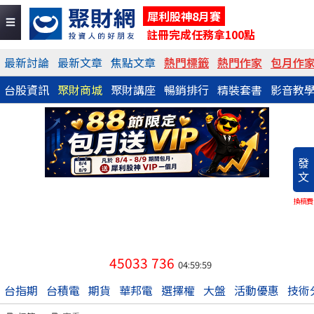
犀利股神8月賽
註冊完成任務拿100點
最新討論
最新文章
焦點文章
熱門標籤
熱門作家
包月作
台股資訊
聚財商城
聚財講座
暢銷排行
精裝套書
影音教
發
文
換稿費
45033
736
04:59:59
台指期
台積電
期貨
華邦電
選擇權
大盤
活動優惠
技術