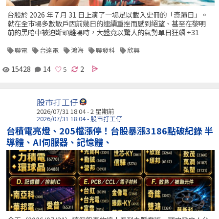
台股於 2026 年 7 月 31 日上演了一場足以載入史冊的「奇蹟日」。
就在全市場多數散戶因前幾日的連續重挫而感到絕望、甚至在黎明
前的黑暗中被迫斷頭離場時，大盤竟以驚人的氣勢單日狂飆 +31
聯電
台達電
鴻海
聯發科
欣興
15428
14
2
股市打工仔
2026/07/31 18:04 - 2 星期前
2026/07/31 18:04 - 股市打工仔
台積電亮燈、205檔漲停！台股暴漲3186點破紀錄 半
導體、AI伺服器、記憶體、