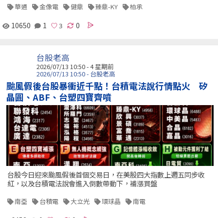
華通
金像電
健鼎
臻鼎-KY
柏承
10650
1
0
台股老高
2026/07/13 10:50 - 4 星期前
2026/07/13 10:50 - 台股老高
颱風假後台股暴衝近千點！台積電法說行情點火 矽
晶圓、ABF、台塑四寶齊噴
台股今日迎來颱風假後首個交易日，在美股四大指數上週五同步收
紅，以及台積電法說會進入倒數帶動下，補漲買盤
南亞
台積電
大立光
環球晶
南電