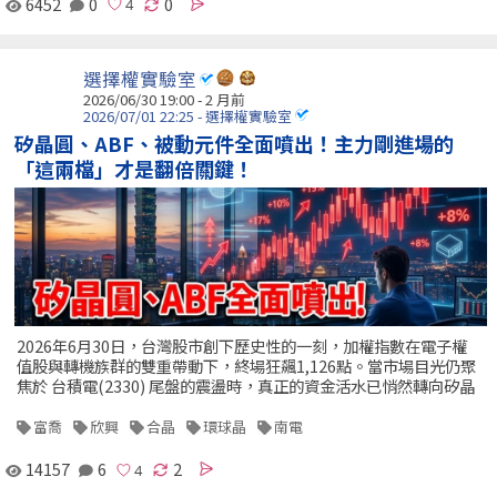
6452
0
0
選擇權實驗室
2026/06/30 19:00 - 2 月前
2026/07/01 22:25 - 選擇權實驗室
矽晶圓、ABF、被動元件全面噴出！主力剛進場的
「這兩檔」才是翻倍關鍵！
2026年6月30日，台灣股市創下歷史性的一刻，加權指數在電子權
值股與轉機族群的雙重帶動下，終場狂飆1,126點。當市場目光仍聚
焦於 台積電(2330) 尾盤的震盪時，真正的資金活水已悄然轉向矽晶
富喬
欣興
合晶
環球晶
南電
14157
6
2