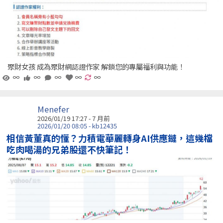
聚財女孩 成為聚財網認證作家 解鎖您的專屬福利與功能！
∞
∞
∞
∞
∞
Menefer
2026/01/19 17:27 - 7 月前
2026/01/20 08:05 - kb12435
相信黃董真的懂？力積電華麗轉身AI供應鏈，這幾檔
吃肉喝湯的兄弟股還不快筆記！