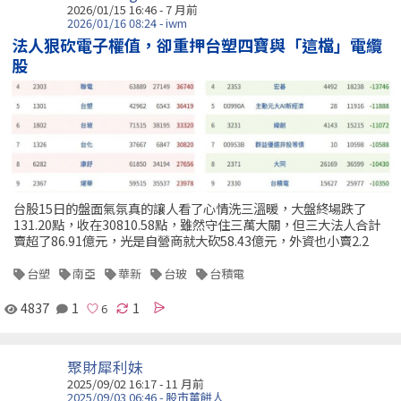
2026/01/15 16:46 - 7 月前
2026/01/16 08:24 - iwm
法人狠砍電子權值，卻重押台塑四寶與「這檔」電纜
股
台股15日的盤面氣氛真的讓人看了心情洗三溫暖，大盤終場跌了
131.20點，收在30810.58點，雖然守住三萬大關，但三大法人合計
賣超了86.91億元，光是自營商就大砍58.43億元，外資也小賣2.2
台塑
南亞
華新
台玻
台積電
4837
1
1
聚財犀利妹
2025/09/02 16:17 - 11 月前
2025/09/03 06:46 - 股市薑餅人