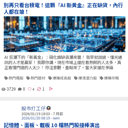
別再只看台積電！這顆『AI 新黃金』正在缺貨，內行
人都在搶！
AI 狂潮下的「新黃金」：磷化銦缺貨潮來襲！ 我早就說過，懂光通
訊的人才是贏家！ 我跟你講，現在市場上還在看熱鬧的人太多，真
正看懂門道的人太少！ 你注意聽，重點來了。當大家還在爭論
熱門飆股
熱門題材
爆賺成長股
爆漲潛力股
爆賺攻略
3729
0
1
股市打工仔
2026/01/19 18:03 - 7 月前
2026/01/20 08:19 - iwm
記憶體、面板、載板 10 檔熱門股接棒演出