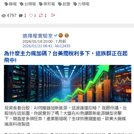
聯電
台積電
華邦電
超豐
力積電
4797
1
1
選擇權實驗室
2026/01/18 20:00 - 7 月前
2026/01/21 06:41 - kb12435
為什麼主力瘋加碼？台美關稅利多下，這族群正在起
飛中!
投資長看台股：AI伺服器加新能源，這波誰還在睡？ 我跟你講，台
股現在這氛圍，你感覺到了嗎？大盤在AI熱潮跟新能源轉型夾擊
下，簡直是多頭狂奔！產業脈絡呢？全球供應鏈重組，歐美大廠瘋
搶高科技製造