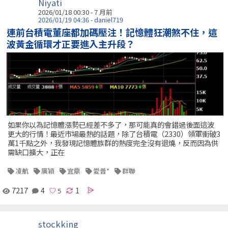
Niyati
2026/01/18 00:30 - 7 月前
2026/01/19 04:36 - daniel719
連前台積電董座都加碼壓注！記憶體狂潮煞不住，這
波黃金循環才正要進入主升段？
如果你以為記憶體漲勢已經差不多了，那可能真的會錯過後面這波
更大的行情！最近市場最熱的話題，除了台積電（2330）領軍衝破3
萬1千點之外，我發現記憶體族群的熱度完全沒有退燒，反而因為供
需缺口擴大，正在
凌航
廣穎
宜鼎
愛普*
群聯
7217
4
1
stockking