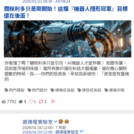
2026/01/21 08:30 - A870614
關稅利多只是剛開始！這檔『機器人隱形冠軍』目標
還在後面！
你看懂了嗎？關稅利多只是引信，AI機器人才是炸藥！ 我跟你講，
這就是市場的味道！ 當所有散戶還在糾結大盤縮量、還在擔心關稅
變數的時候，我——你們的投資長，早就告訴過你：「資金是有靈魂
的
熱門飆股
熱門題材
爆賺成長股
爆發成長股
爆賺攻略
7792
4
1
選擇權實驗室
2026/01/20 12:00 - 7 月前
2026/01/20 12:00 - 選擇權實驗室