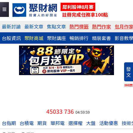
犀利股神8月賽
註冊完成任務拿100點
最新討論
最新文章
焦點文章
熱門標籤
熱門作家
包月作
台股資訊
聚財商城
聚財講座
暢銷排行
精裝套書
影音教
發
文
換稿費
45033
736
04:59:59
台指期
台積電
期貨
華邦電
選擇權
大盤
活動優惠
技術