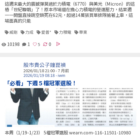
這週末最大的震撼彈莫過於力積電（6770）與美光（Micron）的這
樁「世紀聯姻」了！原本市場還在擔心力積電的營運壓力，結果週
一一開盤直接跳空鎖死在62元，超過14萬張買單排隊搶著上車，這
場面真的只能
威剛
力成
愛普*
力積電
華東
10198
1
0
股市貴公子鐘崑禎
2026/01/18 21:00 - 7 月前
2026/01/19 08:18 - iwm
「必看」下週５檔冠軍選股！
本周（1/19-1/23） 5檔冠軍選股 wearn.com-116-11501-10980