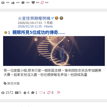
∞
∞
∞
∞
∞
火星怪傑期權明機
2026/01/18 17:33 - 7 月前
2026/01/19 11:35 - fdwdc
親眼所見5位成功的傳奇......
1
第一位是藍小姐.原本只是一個家庭主婦。後來因陪女兒去參加選美
大賽。結果女兒沒入選，他也順便報名參加。他卻成為臺
其他光電
1572
5
6
1
0