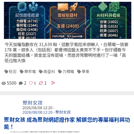
今天加權指數收在 31,639 點，這數字看起來很嚇人，台積電一張要
178 萬，很多人（包括我）都覺得這盤太貴買不下手。但仔細看今
天的盤面結構，資金並沒有退場，而是非常聰明地進行了一場「高
低位階大換
旺宏
華邦電
南亞科
力積電
華東
5500
2
1
聚財女孩
2026/08/08 12:20 -
2026/08/08 12:20 - 聚財女孩
聚財女孩 成為聚財網認證作家 解鎖您的專屬福利與功
能！