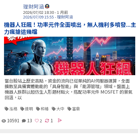
理財阿涵
2026/07/02 18:30 - 1 月前
2026/07/09 15:55 - 理財阿涵
機器人狂飆！功率元件全面噴出，無人機利多噴發...主
力瘋搶這幾檔
當台股站上歷史高點，資金的流向已從單純的AI伺服器運算，全面
擴散至具備實體動能的「具身智能」與「能源管理」領域。盤面上
機器人族群以超仿生人形題材點火，搭配功率元件 MOSFET 的景氣
回溫，以
泓格
達明
和椿
大中
富鼎
10591
13
1