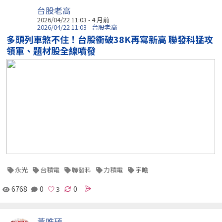
台股老高
2026/04/22 11:03 - 4 月前
2026/04/22 11:03 - 台股老高
多頭列車煞不住！台股衝破38K再寫新高 聯發科猛攻
領軍、題材股全線噴發
永光
台積電
聯發科
力積電
宇瞻
6768
0
0
黃唯碩