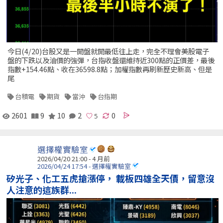
今日(4/20)台股又是一開盤就開最低往上走，完全不理會美股電子
盤的下跌以及油價的強彈，台指收盤還維持近300點的正價差，最後
指數+154.46點、收在36598.8點；加權指數再刷新歷史新高、但是
尾
台積電
期貨
當沖
台指期
2601
9
10
2
0
選擇權實驗室
2026/04/20 21:00 - 4 月前
2026/04/24 17:54 - 選擇權實驗室
矽光子、化工五虎搶漲停， 載板四雄全天價，留意沒
人注意的這族群...