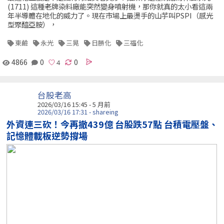
(1711) 這種老牌染料廠能突然變身噴射機，那你就真的太小看這兩
年半導體在地化的威力了。現在市場上最燙手的山芋叫PSPI（感光
型聚醯亞胺），
東鹼
永光
三晃
日勝化
三福化
4866
0
0
台股老高
2026/03/16 15:45 - 5 月前
2026/03/16 17:31 - shareing
外資連三砍！今再撤439億 台股跌57點 台積電壓盤、
記憶體載板逆勢撐場