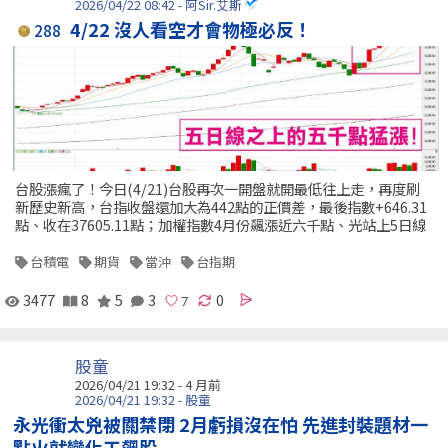
2026/04/22 08:42 - 阿Sir.艾斯
4/22 沒人看空才會物極必反！
288
台股漲瘋了！今日(4/21)台股再次一開盤就開最低往上走，再度刷
新歷史新高，台指收盤還加大為442點的正價差，最後指數+646.31
點、收在37605.11點；加權指數4月份飆漲近六千點、光站上5日線
台積電
期貨
當沖
台指期
3477
8
5
3
0
股童
2026/04/21 19:32 - 4 月前
2026/04/21 19:32 - 股童
永光衝太兇被關禁閉 2月虧損沒在怕 先進封裝題材一
點火就變化工飆股