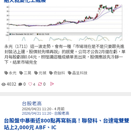
永光（1711）這一波走勢，會有一種「市場現在是不是只要跟先進
封裝沾上邊，股價就先噴再說」的感覺。公司才公告2月還在虧，單
月每股虧損0.04元，照理講這種成績單丟出來，股價應該先冷靜一
下，結果市場完全
永光
三晃
元禎
奇鈦科
晶呈科技
4032
0
0
台股老高
2026/04/21 11:20 - 4 月前
2026/04/21 11:20 - 台股老高
台股盤中暴衝近800點再寫新高！聯發科、台達電雙雙
站上2,000元 ABF、IC