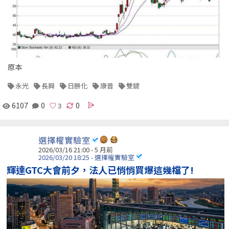
原本
永光
長興
日勝化
康普
雙鍵
6107
0
0
選擇權實驗室
2026/03/16 21:00 - 5 月前
2026/03/20 18:25 - 選擇權實驗室
輝達GTC大會前夕，法人已悄悄買爆這幾檔了!