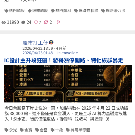
熱門飆股
爆賺飆股
熱門題材
爆賺成長股
爆漲潛力股
11990
24
2
股市打工仔
2026/04/22 18:59 - 4 月前
2026/04/23 01:48 - Hsienweilee
IC設計主升段狂飆！發哥漲停開路、特化族群暴走
今日台股寫下歷史性的一頁，加權指數在 2026 年 4 月 22 日成功插
旗 38,000 點。這不僅僅是資金湧入，更是全球 AI 算力基礎建設進
入「深水區」後的價值重估。聯發科（2454）與達發（6
永光
金寶
台亞
十銓
昇陽半導體