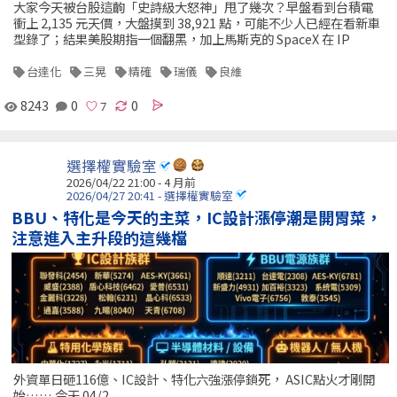
大家今天被台股這齣「史詩級大怒神」甩了幾次？早盤看到台積電
衝上 2,135 元天價，大盤摸到 38,921 點，可能不少人已經在看新車
型錄了；結果美股期指一個翻黑，加上馬斯克的 SpaceX 在 IP
台達化
三晃
精確
瑞儀
良維
8243
0
0
選擇權實驗室
2026/04/22 21:00 - 4 月前
2026/04/27 20:41 - 選擇權實驗室
BBU、特化是今天的主菜，IC設計漲停潮是開胃菜，
注意進入主升段的這幾檔
外資單日砸116億、IC設計、特化六強漲停鎖死， ASIC點火才剛開
始…… 今天 04/2