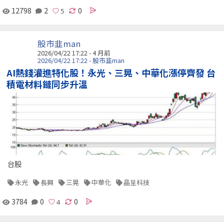
12798
2
0
股市韭man
2026/04/22 17:22 - 4 月前
2026/04/22 17:22 - 股市韭man
AI熱錢灌進特化股！永光、三晃、中華化漲停齊發 台
積電材料鏈同步升溫
台股
永光
長興
三晃
中華化
晶呈科技
3784
0
0