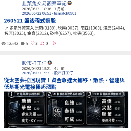
韭菜兔交易觀察筆記
2026/05/21 18:36 - 3 月前
2026/05/22 06:51 - lismalch0901
260521 盤後程式選股
📌 多家外資買入 景碩(3189), 欣興(3037), 南亞(1303), 漢唐(2404),
智原(3035), 金寶(2312), 矽格(6257), 牧德(3563),
13543
5
0
股市打工仔
2026/04/23 19:21 - 4 月前
2026/04/23 19:21 - 股市打工仔
從太空夢拉回現實！資金急速大挪移，散熱、營建與
低基期光電接棒起漲點