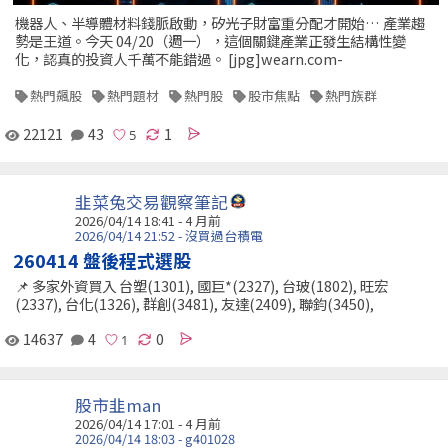
機器人、半導體材料錢脈啟動，矽光子財富重分配才開始… 產業趨
勢是王道。今天 04/20（週一），這個關鍵產業正發生結構性變
化，認真的投資人千萬不能錯過。 [jpg]wearn.com-
熱門飆股
熱門題材
熱門股
股市焦點
熱門族群
22121
43
1
韭菜兔交易觀察筆記
2026/04/14 18:41 - 4 月前
2026/04/14 21:52 - 沒買過台積電
260414 盤後程式選股
📌 多家外資買入 台塑(1301), 國巨*(2327), 台玻(1802), 旺宏
(2337), 台化(1326), 群創(3481), 友達(2409), 聯鈞(3450),
14637
4
0
股市韭man
2026/04/14 17:01 - 4 月前
2026/04/14 18:03 - g401028