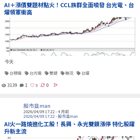
AI＋漲價雙題材點火！CCL族群全面噴發 台光電、台
燿領軍衝高
今天
台積電
台光電
雙鍵
聯茂
台燿
3139
1
0
股市韭man
2026/04/09 17:22 - 4 月前
2026/04/09 17:22 - 股市韭man
AI火一路燒進化工股！長興、永光雙鎖漲停 特化股躍
升新主流