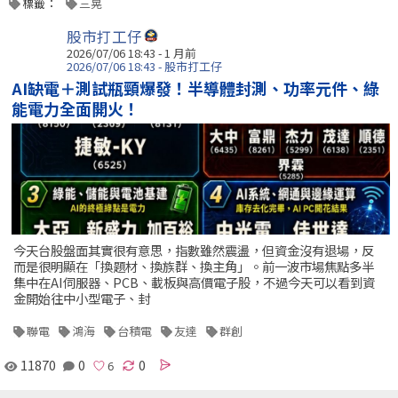
標籤：
三晃
股市打工仔
2026/07/06 18:43 - 1 月前
2026/07/06 18:43 - 股市打工仔
AI缺電＋測試瓶頸爆發！半導體封測、功率元件、綠
能電力全面開火！
今天台股盤面其實很有意思，指數雖然震盪，但資金沒有退場，反
而是很明顯在「換題材、換族群、換主角」。前一波市場焦點多半
集中在AI伺服器、PCB、載板與高價電子股，不過今天可以看到資
金開始往中小型電子、封
聯電
鴻海
台積電
友達
群創
11870
0
0