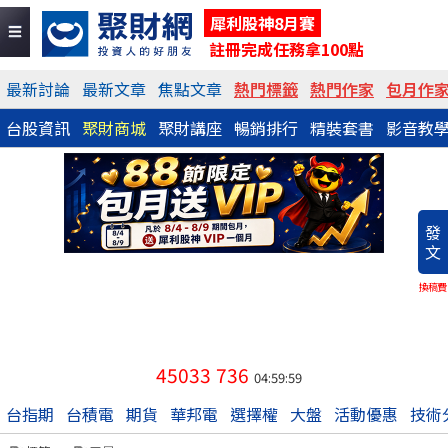
犀利股神8月賽
註冊完成任務拿100點
最新討論
最新文章
焦點文章
熱門標籤
熱門作家
包月作
台股資訊
聚財商城
聚財講座
暢銷排行
精裝套書
影音教
發
文
換稿費
45033
736
04:59:59
台指期
台積電
期貨
華邦電
選擇權
大盤
活動優惠
技術