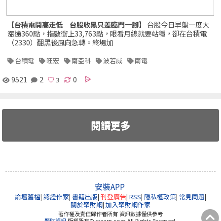
【台積電開高走低 台股收黑只差臨門一腳】
台股今日早盤一度大
漲逾360點，指數衝上33,763點，眼看月線就要站穩，卻在台積電
（2330）翻黑後風向急轉。終場加
台積電
旺宏
南亞科
波若威
南電
9521
2
0
閱讀更多
安裝APP
論壇舊檔
|
認證作家
|
書籍出版
|
刊登廣告
|
RSS
|
隱私權政策
|
常見問題
|
關於聚財網
|
加入聚財網作家
著作權及責任歸作者所有 資訊數據僅供參考
聚財資訊
版權所有© wearn.com All Rights Reserved.