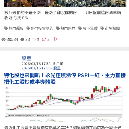
散戶最怕的不是不漲，是漲了卻沒你的份 ——明日盤前這份清單請
收好 今天 03/
熱門飆股
熱門投資標的
熱門題材
股市焦點
市場熱點
30534
33
2
股童
2026/03/16 17:58 - 5 月前
2026/03/16 17:58 - 股童
特化股也來開趴！永光連噴漲停 PSPI一紅、主力直接
把化工股炒成半導體股
最近化工股是不是瘋得有點莫名其妙？如果你還在納悶為什麼永光