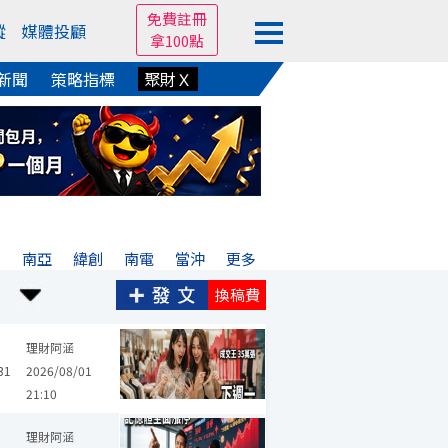
免費註冊
蹤
媒體投顧
拿100點
新聞
策略指標
聚財Ｘ
宏
南亞
緯創
南電
當沖
更多
換稿費
梓電
鴻海
國巨*
台積電
旺宏
華邦電
智邦
致茂
金像電
理財阿涵
31
2026/08/01
21:10
宏
華邦電
智邦
聯強
南亞科
友達
聯發科
長榮航
漢翔
理財阿涵