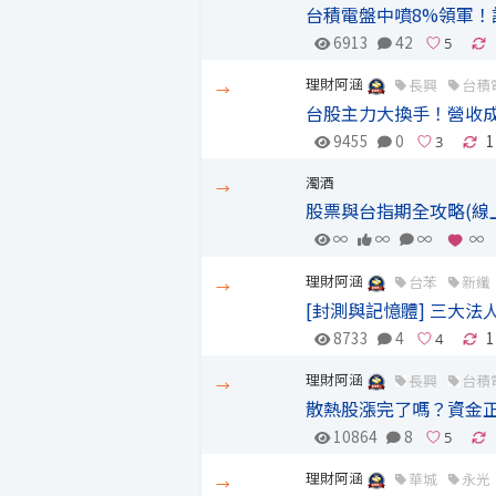
台積電盤中噴8%領軍
6913
42
理財阿涵
長興
台積
→
台股主力大換手！營收
9455
0
1
濁酒
→
股票與台指期全攻略(線
∞
∞
∞
∞
理財阿涵
台苯
新纖
→
[封測與記憶體] 三大
8733
4
1
理財阿涵
長興
台積
→
散熱股漲完了嗎？資金正
10864
8
理財阿涵
華城
永光
→