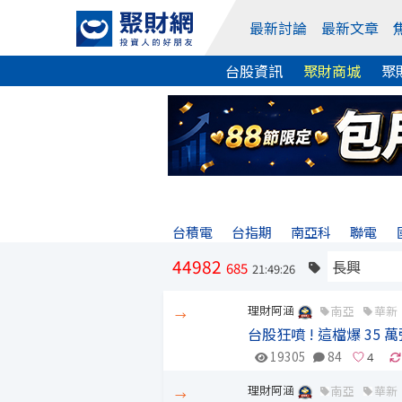
最新討論
最新文章
台股資訊
聚財商城
聚
台積電
台指期
南亞科
聯電
44982
685
21:49:26
理財阿涵
南亞
華新
→
台股狂噴 ! 這檔爆 3
19305
84
理財阿涵
南亞
華新
→