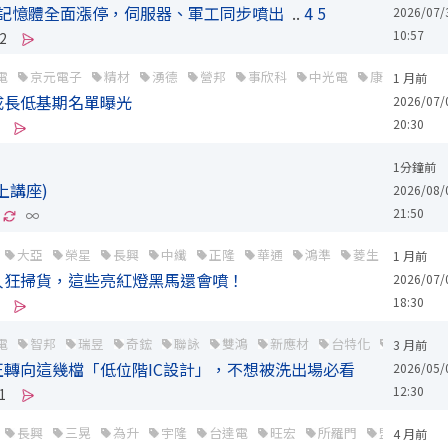
！記憶體全面漲停，伺服器、軍工同步噴出
..
4
5
2026/07/
10:57
2
電
京元電子
精材
湧德
營邦
事欣科
中光電
康和證
力
1 月前
成長低基期名單曝光
2026/07/
20:30
1分鐘前
上講座)
2026/08/
21:50
∞
大亞
榮星
長興
中纖
正隆
華通
鴻準
菱生
南亞科
1 月前
法人狂掃貨，這些亮紅燈黑馬還會噴！
2026/07/
18:30
電
智邦
瑞昱
奇鋐
聯詠
雙鴻
新應材
台特化
台積電供
3 月前
轉向這幾檔「低位階IC設計」，不想被洗出場必看
2026/05/
12:30
1
長興
三晃
為升
宇隆
台達電
旺宏
所羅門
盟立
聯
4 月前