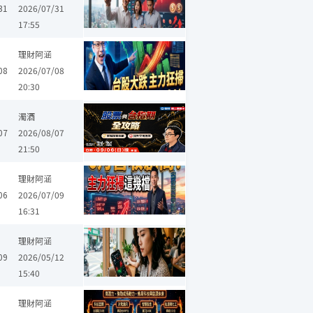
31
2026/07/31
17:55
成
瑞祺電通
雷虎
理財阿涵
08
2026/07/08
20:30
濁酒
07
2026/08/07
21:50
京元電子
冠西電
漢翔
豐達科
聯傑
順達
州巧
榮剛
理財阿涵
06
2026/07/09
16:31
應鏈
主動式ETF
低位階IC設計
散熱股
半導體特化材料
理財阿涵
09
2026/05/12
15:40
亞
正達
創意
日月光投控
雙鍵
新唐
華星光
弘凱
jpp-K
理財阿涵