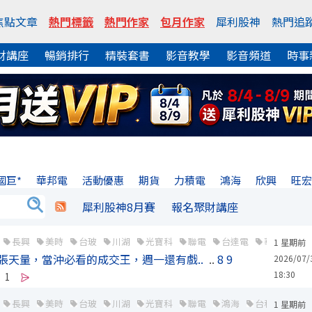
焦點文章
熱門標籤
熱門作家
包月作家
犀利股神
熱門追
財講座
暢銷排行
精裝套書
影音教學
影音頻道
時事
國巨*
華邦電
活動優惠
期貨
力積電
鴻海
欣興
旺
犀利股神8月賽
報名聚財講座
長興
美時
台玻
川湖
光寶科
聯電
台達電
華通
楠
1 星期前
5 萬張天量，當沖必看的成交王，週一還有戲..
..
8
9
2026/07/
18:30
1
長興
美時
台玻
川湖
光寶科
聯電
鴻海
台積電
旺
1 星期前