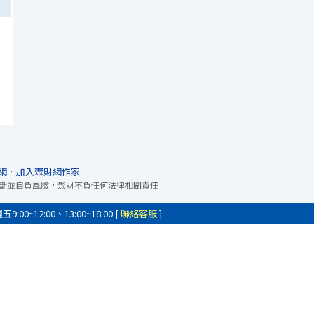
網
．
加入聚財網作家
斷並自負風險，聚財不負任何法律相關責任
0~12:00、13:00~18:00 [
聯絡客服
]