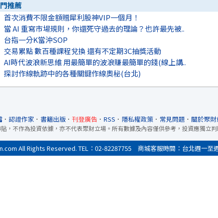
門推薦
首次消費不限金額贈犀利股神VIP一個月！
當 AI 重寫市場規則，你還死守過去的理論？也許最先被..
台指一分K當沖SOP
交易累點 數百種課程兌換 還有不定期3C抽獎活動
AI時代波浪新思維 用最簡單的波浪賺最簡單的錢(線上講..
探討作線軌跡中的各種關鍵作線奧秘(台北)
檔
．
認證作家
．
書籍出版
．
刊登廣告
．
RSS
．
隱私權政策
．
常見問題
．
關於聚財
轉貼，不作為投資依據，亦不代表聚財立場。所有數據及內容僅供參考，投資應獨立判
All Rights Reserved. TEL：02-82287755 商城客服時間：台北週一至週五9:0