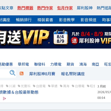
焦點文章
熱門標籤
熱門作家
包月作家
犀利股神
熱門追
財講座
暢銷排行
精裝套書
影音教學
影音頻道
時事
活動優惠
華邦電
聯發科
力積電
期貨
鴻海
南亞
旺
犀利股神8月賽
報名聚財講座
直得
川湖
光寶科
台達電
華通
鴻海
台積電
旺宏
華邦
3 月前
焦點經濟數據＆台股最新動態
2026/05/
08:04