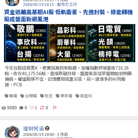
2026/05/19 18:15 - 股市打工仔
資金逃離高基期AI股 低軌衛星、先進封裝、綠能轉機
股成盤面新避風港
今天台股這根黑K，老實說真的有點狠。加權指數終場重挫716.26
點，收在40,175.56點，直接跌破月線，盤面氣氛從早盤開始就明顯
偏弱。權值股撐不住、記憶體殺成重災區，前一波漲多的AI伺服
器、PCB
聯電
台積電
旺宏
華邦電
南亞科
9080
0
0
理財阿涵
2026/05/19 18:00 - 3 月前