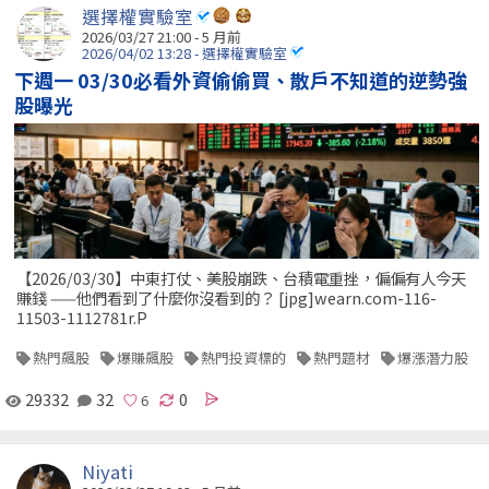
選擇權實驗室
2026/03/27 21:00 - 5 月前
2026/04/02 13:28 - 選擇權實驗室
下週一 03/30必看外資偷偷買、散戶不知道的逆勢強
股曝光
【2026/03/30】中東打仗、美股崩跌、台積電重挫，偏偏有人今天
賺錢 ——他們看到了什麼你沒看到的？ [jpg]wearn.com-116-
11503-1112781r.P
熱門飆股
爆賺飆股
熱門投資標的
熱門題材
爆漲潛力股
29332
32
0
Niyati