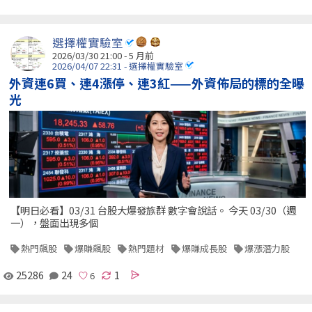
選擇權實驗室
2026/03/30 21:00 - 5 月前
2026/04/07 22:31 - 選擇權實驗室
外資連6買、連4漲停、連3紅——外資佈局的標的全曝
光
【明日必看】03/31 台股大爆發族群 數字會說話。 今天 03/30（週
一），盤面出現多個
熱門飆股
爆賺飆股
熱門題材
爆賺成長股
爆漲潛力股
25286
24
1