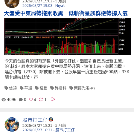
2026/03/27 19:03 - 5 月前
2026/03/27 19:03 - Niyati
大盤受中東局勢拖累收黑 低軌衛星族群逆勢撐人氣
今天的台股真的很有那種「外面在打仗，盤面卻自己長出新主流」
的味道。原本大家都還在看中東局勢升溫、油價上來、美股回檔，
連台積電（2330）都被拖下去，台股早盤一度重挫超過600點，33K
關卡說破就破，市
信錦
華通
耀登
昇達科
萊德光電-KY
4096
0
1
股市打工仔
2026/03/27 18:21 - 5 月前
2026/03/27 18:21 - 股市打工仔