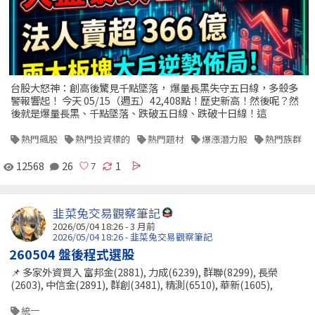
台股大怒神：創高後驚見千點墜落， 爆量長黑失守五日線，多殺多
警報響起！ 今天 05/15（週五）42,408點！歷史新高！然後呢？然
後就是爆量長黑、千點墜落、跌破五日線、跌破十日線！這
熱門飆股
熱門投資標的
熱門題材
爆漲潛力股
熱門族群
12568
26
1
韭菜兔交易觀察筆記
2026/05/04 18:26 - 3 月前
2026/05/04 18:26 - 韭菜兔交易觀察筆記
260504 盤後程式選股
📌 多家外資買入 富邦金(2881), 力成(6239), 群聯(8299), 長榮
(2603), 中信金(2891), 群創(3481), 精測(6510), 華新(1605),
統一