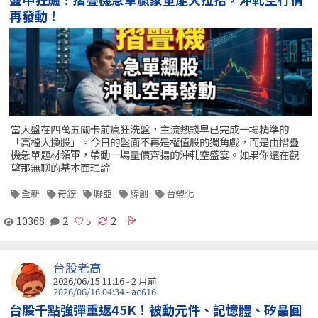
再發動！
當大盤在四萬五關卡前瘋狂洗盤，主流熱錢早已完成一場精準的
「高檔大換股」。今日的盤面不再是權值股的獨角戲，而是由摺疊
機急單題材領軍，帶動一場量價齊揚的沖軋空盛宴。如果你還在觀
望那無聊的基本面理論
全新
奇鋐
聯亞
緯創
台塑化
10368
2
2
台股老高
2026/06/15 11:16 - 2 月前
2026/06/16 04:34 - ac616
台股千點強彈重返45K！被動元件、記憶體、矽晶圓