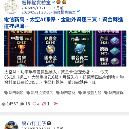
選擇權實驗室
2026/05/19 21:00 - 3 月前
2026/05/21 20:00 - 選擇權實驗室
電信新高、太空AI漲停、金融外資連三買，資金轉進
這裡避風…
太空AI、功率半導體買盤湧入，資金卡位這幾檔… --- 今天
05/19（週二）大盤重挫716點，月線失守，記憶體四雄全倒地。 聯
發科單日暴殺245元、南亞科跌停、華邦電跌停、旺
熱門飆股
熱門投資標的
熱門題材
爆漲潛力股
熱門族群
14567
18
1
股市打工仔
2026/05/19 18:15 - 3 月前