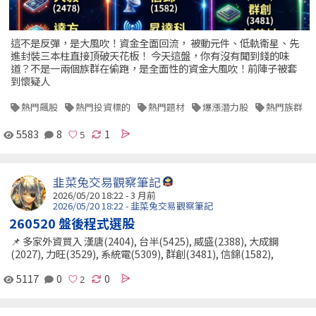
這不是反彈，是大風吹！資金全面回流， 被動元件、低軌衛星、先
進封裝三本柱直接頂破天花板！ 今天這盤，你有沒有聞到錢的味
道？不是一兩個族群在偷跑，是全面性的資金大風吹！前陣子被套
到懷疑人
熱門飆股
熱門投資標的
熱門題材
爆漲潛力股
熱門族群
5583
8
1
韭菜兔交易觀察筆記
2026/05/20 18:22 - 3 月前
2026/05/20 18:22 - 韭菜兔交易觀察筆記
260520 盤後程式選股
📌 多家外資買入 漢唐(2404), 台半(5425), 威盛(2388), 大成鋼
(2027), 力旺(3529), 系統電(5309), 群創(3481), 信錦(1582),
5117
0
0