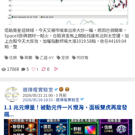
低軌衛星這條線，今天又被市場拿出來大炒一輪，原因也很簡單，
SpaceX掛牌題材一點火，台股資金馬上開始找誰有沾到太空邊。加
上台股今天大反攻，加權指數終場大漲1019.58點，收在44169.04
點，整
信錦
敬鵬
乙盛-KY
宣德
同欣電
17068
5
0
選擇權實驗室
2026/05/21 21:00 - 3 月前
2026/05/26 18:33 - 選擇權實驗室
1.1 兆元爆量！被動元件一片燈海、面板雙虎再度發
飆...