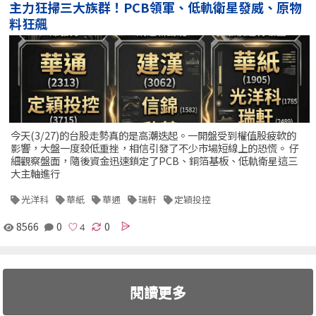
主力狂掃三大族群！PCB領軍、低軌衛星發威、原物
料狂飆
今天(3/27)的台股走勢真的是高潮迭起。一開盤受到權值股疲軟的
影響，大盤一度殺低重挫，相信引發了不少市場短線上的恐慌。 仔
細觀察盤面，隨後資金迅速鎖定了PCB、銅箔基板、低軌衛星這三
大主軸進行
光洋科
華紙
華通
瑞軒
定穎投控
8566
0
0
閱讀更多