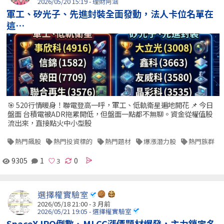
2026/05/20 15:19 - 理財阿涵
軍工、矽光子、先進封裝全面發動，法人卡位名單在
這…
🎯 520行情暖身！聯電登高一呼，軍工、低軌衛星遍地開花 📌 今日
盤面 台積電被ADR拖累開低，但盤面一點都不無聊。資金從權值股
流出來，直接點火中小型股
熱門飆股
熱門投資標的
熱門題材
爆漲潛力股
熱門族群
9305
1
0
選擇權實驗室
2026/05/18 21:00 - 3 月前
2026/05/21 19:05 - 選擇權實驗室
SpaceX IPO倒數、MLCC漲價題材爆發，主力鎖定名