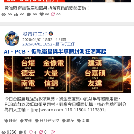
黃唯碩 解讀強弱股因果 拆解真偽的變盤密碼！
∞
∞
∞
∞
∞
股市打工仔
2026/04/01 18:52 - 4 月前
2026/04/01 18:52 - 股市打工仔
AI、PCB、低軌衛星與半導體封測狂潮再起
今日台股展現強勁多頭氣勢，資金高度集中於AI半導體應用鏈、
PCB族群以及低軌衛星題材。觀察今日盤面結構，核心焦點可劃分
為四大主軸。 [jpg]wearn.com-116-11504-1113891j
旺宏
友達
日月光投控
聯茂
南電
9356
0
0