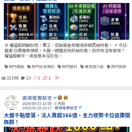
🎯 權值股軟腳別慌，軍工、低軌衛星照樣漲停鎖死給你看！ 📌 今日
盤面 台積電帶頭殺，大盤一開盤就先趴給你看。但你有沒有發現？
權值股躺平，資金根本沒在怕，
熱門飆股
熱門投資標的
熱門題材
爆漲潛力股
熱門族群
15198
13
1
選擇權實驗室
2026/05/15 21:05 - 3 月前
2026/05/20 20:27 - 選擇權實驗室
大盤千點墜落、法人賣超366億，主力逆勢卡位這兩個
族群！