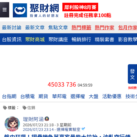
犀利股神8月賽
註冊完成任務拿100點
最新討論
最新文章
焦點文章
熱門標籤
熱門作家
包月作
台股資訊
聚財商城
聚財講座
暢銷排行
精裝套書
影音教
發
文
45033
736
04:59:59
換稿費
台指期
台積電
期貨
華邦電
選擇權
大盤
活動優惠
技術
標籤：
信錦
理財阿涵
2026/07/23 21:18 - 3 星期前
2026/07/23 23:14 - 選擇權實驗室
盤中狂飆！摺疊機急單贏家量能大拉抬，沖軋空行情