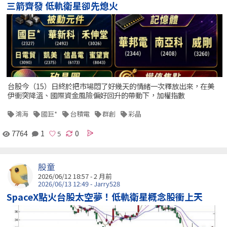
三箭齊發 低軌衛星卻先熄火
台股今（15）日終於把市場悶了好幾天的情緒一次釋放出來，在美
伊衝突降溫、國際資金風險偏好回升的帶動下，加權指數
鴻海
國巨*
台積電
群創
彩晶
7764
1
0
股童
2026/06/12 18:57 - 2 月前
2026/06/13 12:49 - Jarry528
SpaceX點火台股太空夢！低軌衛星概念股衝上天