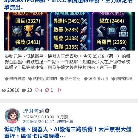
單流出..
被動元件、低軌衛星、機器人三箭齊發， 今天 05/18（週一）的盤
勢台股盤中暴跌超過一千點，一千點耶！知道多少人在那個時候砍
單嗎？！砍完就後悔，因為午盤之後直接拉回來，留下一根
熱門飆股
熱門投資標的
熱門題材
爆漲潛力股
熱門族群
20810
28
1
理財阿涵
2026/05/18 18:00 - 3 月前
2026/05/20 15:57 - 理財阿涵
低軌衛星、機器人、AI設備三路噴發！大戶無視大盤
重挫，偷偷卡位這幾檔…