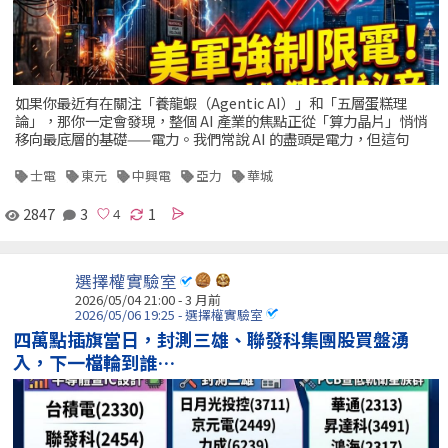
如果你最近有在關注「養龍蝦（Agentic AI）」和「五層蛋糕理
論」，那你一定會發現，整個 AI 產業的焦點正從「算力晶片」悄悄
移向最底層的基礎——電力。我們常說 AI 的盡頭是電力，但這句
士電
東元
中興電
亞力
華城
2847
3
1
選擇權實驗室
2026/05/04 21:00 - 3 月前
2026/05/06 19:25 - 選擇權實驗室
四萬點插旗當日，封測三雄、聯發科集團股買盤湧
入，下一檔輪到誰…