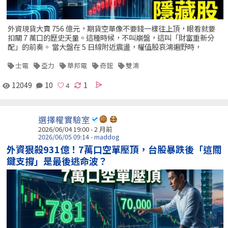
外資現貨大賣 756 億元，期貨空單像不要錢一樣往上頂，眼看就要
扣關 7 萬口的歷史天量。這種時候，不叫崩盤，這叫「財富重新分
配」的前奏。 當大盤在 5 日線附近震盪，權值股哀鴻遍野時，
士電
亞力
華邦電
奇鋐
雙鴻
12049
10
1
選擇權實驗室
2026/06/04 19:00 - 2 月前
2026/06/05 09:14 - maddog
外資狠殺931億！7萬口空單壓頂，台股暴跌後「這關
鍵支撐」是最後逃命波？