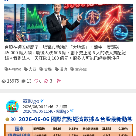
台股在週五經歷了一場驚心動魄的「大地震」，盤中一度殺破
45,000 點大關，最後大跌 606 點，創下史上第 6 大的法人賣超紀
錄。看到法人一天狂砍 1,100 億元，很多人可能已經嚇到想把
中興電
大亞
合機
漢唐
富邦金
15975
13
3
露股go
2026/06/06 11:46 - 2 月前
2026/06/06 11:46 - 露股go
2026-06-06 國際焦點經濟數據＆台股最新動態
30