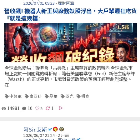
2026/07/01 09:23 - 理財阿涵
營收飆! 機器人新王與廠務妖股浮出，大戶單週狂吃貨
『就是這幾檔』
全球金融變局：聯準會「古典派」主席華許的政策轉向 全球金融市
場正處於一個關鍵的轉折點。隨著美國聯準會（Fed）新任主席華許
（Warsh）的正式亮相，市場對貨幣政策的預期正經歷劇烈調整。
在
中興電
南亞科
晶華
亞光
帆宣
14981
10
1
阿Sir.艾斯
2026/06/07 21:24 - 2 月前
2026/06/08 08:31 - 阿Sir.艾斯