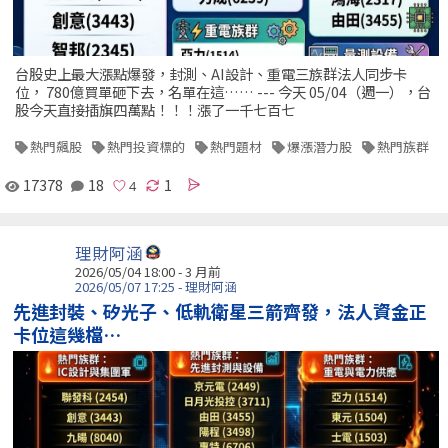
台股史上最大漲點爆發，封測、AI設計、重電三族群法人同步卡
位， 780億買單砸下去，名單在這…… --- 今天 05/04（週一），台
股今天直接插旗四萬點！！！漲了一千七百七
熱門飆股
熱門投資標的
熱門題材
爆漲潛力股
熱門族群
17378
18
1
理財阿涵
2026/05/04 18:00 - 3 月前
2026/05/07 17:25 - 理財阿涵
先進封裝、矽光子、低軌衛星三箭齊發，法人資金正
卡位這幾檔…