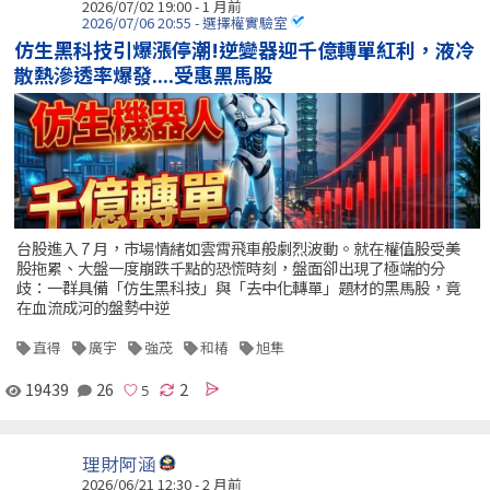
2026/07/02 19:00 - 1 月前
2026/07/06 20:55 - 選擇權實驗室
仿生黑科技引爆漲停潮!逆變器迎千億轉單紅利，液冷
散熱滲透率爆發....受惠黑馬股
台股進入 7 月，市場情緒如雲霄飛車般劇烈波動。就在權值股受美
股拖累、大盤一度崩跌千點的恐慌時刻，盤面卻出現了極端的分
歧：一群具備「仿生黑科技」與「去中化轉單」題材的黑馬股，竟
在血流成河的盤勢中逆
直得
廣宇
強茂
和椿
旭隼
19439
26
2
理財阿涵
2026/06/21 12:30 - 2 月前