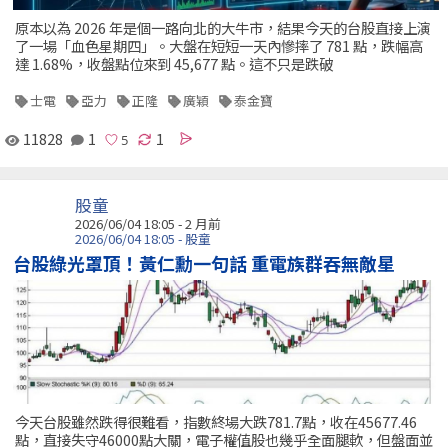
原本以為 2026 年是個一路向北的大牛市，結果今天的台股直接上演
了一場「血色星期四」。大盤在短短一天內慘摔了 781 點，跌幅高
達 1.68%，收盤點位來到 45,677 點。這不只是跌破
士電
亞力
正隆
廣穎
泰金寶
11828
1
1
股童
2026/06/04 18:05 - 2 月前
2026/06/04 18:05 - 股童
台股綠光罩頂！黃仁勳一句話 重電族群吞無敵星
今天台股雖然跌得很難看，指數終場大跌781.7點，收在45677.46
點，直接失守46000點大關，電子權值股也幾乎全面腿軟，但盤面並