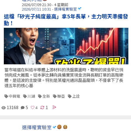
2026/07/09 21:30 - 4 星期前
2026/07/11 10:31 - 選擇權實驗室
這檔「矽光子純度最高」拿5年長單，主力明天準備發
動！
當市場還在糾結半導體上游材料的洗盤震盪時，聰明的資金早已悄
悄完成大搬風。從本夢比轉向具備實質現金流與長期訂單的高階硬
體，是這波的主旋律。特別是某檔光通訊磊晶龍頭，不僅拿下了長
達五年的核心基
中興電
川湖
全新
聯亞
上詮
13168
5
1
選擇權實驗室