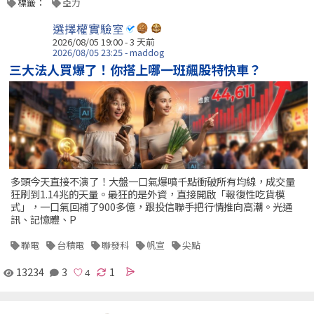
標籤：
亞力
選擇權實驗室
2026/08/05 19:00 - 3 天前
2026/08/05 23:25 - maddog
三大法人買爆了！你搭上哪一班飆股特快車？
多頭今天直接不演了！大盤一口氣爆噴千點衝破所有均線，成交量
狂刷到1.14兆的天量。最狂的是外資，直接開啟「報復性吃貨模
式」，一口氣回補了900多億，跟投信聯手把行情推向高潮。光通
訊、記憶體、P
聯電
台積電
聯發科
帆宣
尖點
13234
3
1