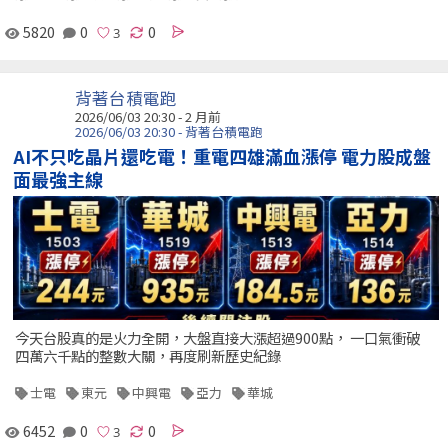
5820
0
0
背著台積電跑
2026/06/03 20:30 - 2 月前
2026/06/03 20:30 - 背著台積電跑
AI不只吃晶片還吃電！重電四雄滿血漲停 電力股成盤
面最強主線
今天台股真的是火力全開，大盤直接大漲超過900點， 一口氣衝破
四萬六千點的整數大關，再度刷新歷史紀錄
士電
東元
中興電
亞力
華城
6452
0
0