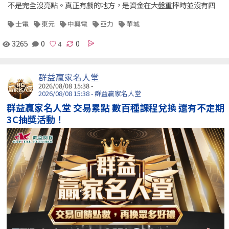
不是完全沒亮點。真正有戲的地方，是資金在大盤重摔時並沒有四
士電
東元
中興電
亞力
華城
3265
0
0
群益贏家名人堂
2026/08/08 15:38 -
2026/08/08 15:38 - 群益贏家名人堂
群益贏家名人堂 交易累點 數百種課程兌換 還有不定期
3C抽獎活動！