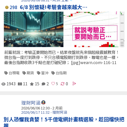
6/8 別懷疑!考驗會越來越大…
298
前篇就說：考驗正要開始而已。結果夜盤就先來個超級震撼教育！
微台指一度打到跌停、不只台積電股期打到跌停、聯電也是一樣，
最後台指期收跌3千點也是打破紀錄； [jpg]wearn.com-116-11
台積電
期貨
當沖
台指期
1943
11
15
2
0
理財阿涵
2026/06/06 12:30 - 2 月前
2026/06/17 11:32 - 理財阿涵
別人恐懼我貪婪！5千億電網計畫精選股，趁回檔快把
握