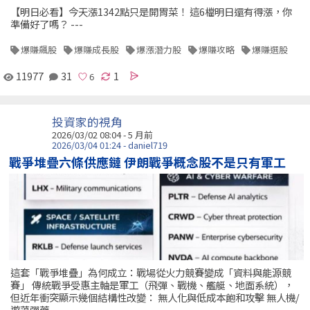
【明日必看】今天漲1342點只是開胃菜！ 這6檔明日還有得漲，你
準備好了嗎？ ---
爆賺飆股
爆賺成長股
爆漲潛力股
爆賺攻略
爆賺選股
11977
31
1
投資家的視角
2026/03/02 08:04 - 5 月前
2026/03/04 01:24 - daniel719
戰爭堆疊六條供應鏈 伊朗戰爭概念股不是只有軍工
這套「戰爭堆疊」為何成立：戰場從火力競賽變成「資料與能源競
賽」 傳統戰爭受惠主軸是軍工（飛彈、戰機、艦艇、地面系統），
但近年衝突顯示幾個結構性改變： 無人化與低成本飽和攻擊 無人機/
遊蕩彈藥