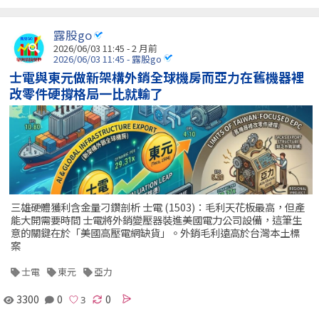
露股go
2026/06/03 11:45 - 2 月前
2026/06/03 11:45 - 露股go
士電與東元做新架構外銷全球機房而亞力在舊機器裡
改零件硬撐格局一比就輸了
三雄硬體獲利含金量刁鑽剖析 士電 (1503)：毛利天花板最高，但產
能大開需要時間 士電將外銷變壓器裝進美國電力公司設備，這筆生
意的關鍵在於「美國高壓電網缺貨」。外銷毛利遠高於台灣本土標
案
士電
東元
亞力
3300
0
0