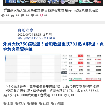
群益贏家名人堂 交易累點 數百種課程兌換 還有不定期3C抽獎活動！
∞
∞
∞
∞
∞
台股老高
2026/06/04 15:55 - 2 月前
2026/06/04 15:55 - 台股老高
外資大砍756億壓盤！台股收盤重跌781點 AI降溫、資
金急奔重電造紙
【46K防線失守，電子權值股集體降溫】 台股今日受到美股回檔與
中東局勢升溫影響，開低走低，終場大跌781.7點，收在45,677.46
點，失守46,000點大關。台積電（2330）收2,38
士電
亞力
華紙
仁寶
台積電