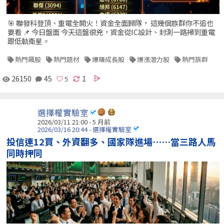
🎯 聯發科登頂、重電全開火！資金全面歸隊， 這幾個族群你不追也
要看 📌 今日盤面 今天這盤很兇，資金從IC設計、封測一路掃到重電
跟低軌衛星。
熱門飆股
熱門題材
爆賺成長股
爆漲潛力股
熱門族群
26150
45
1
選擇權實驗室
2026/03/11 21:00 - 5 月前
2026/03/16 20:44 - 選擇權實驗室
投信連12買、外資翻多、國家隊進場⋯⋯當三路人馬
同時押同