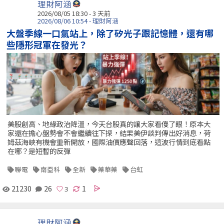
理財阿涵
2026/08/05 18:30 - 3 天前
2026/08/06 10:54 - 理財阿涵
大盤季線一口氣站上，除了矽光子跟記憶體，還有哪
些隱形冠軍在發光？
美股創高、地緣政治降溫，今天台股真的讓大家看傻了眼！原本大
家還在擔心盤勢會不會繼續往下探，結果美伊談判傳出好消息，荷
姆茲海峽有機會重新開放，國際油價應聲回落，這波行情到底看點
在哪？是短暫的反彈
聯電
南亞科
全新
藥華藥
台虹
21230
26
1
理財阿涵