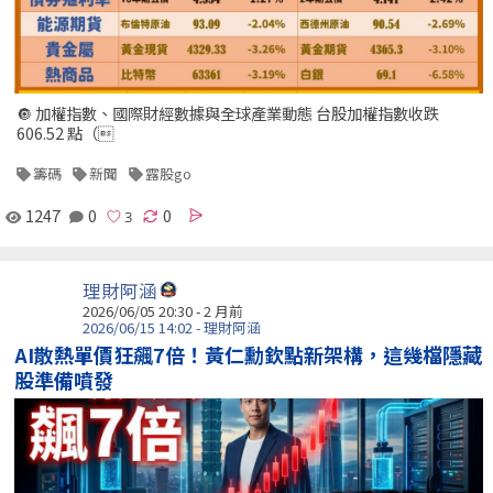
🔘 加權指數、國際財經數據與全球產業動態 台股加權指數收跌
606.52 點（
籌碼
新聞
露股go
1247
0
0
理財阿涵
2026/06/05 20:30 - 2 月前
2026/06/15 14:02 - 理財阿涵
AI散熱單價狂飆7倍！黃仁勳欽點新架構，這幾檔隱藏
股準備噴發