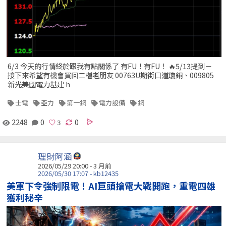
6/3 今天的行情終於跟我有點關係了 有FU！有FU！ 🔥5/13提到－
接下來希望有機會買回二檔老朋友 00763U期街口道瓊銅、009805
新光美國電力基建 h
士電
亞力
第一銅
電力設備
銅
2248
0
0
理財阿涵
2026/05/29 20:00 - 3 月前
2026/05/30 17:07 - kb12435
美軍下令強制限電！AI巨頭搶電大戰開跑，重電四雄
獲利秘辛