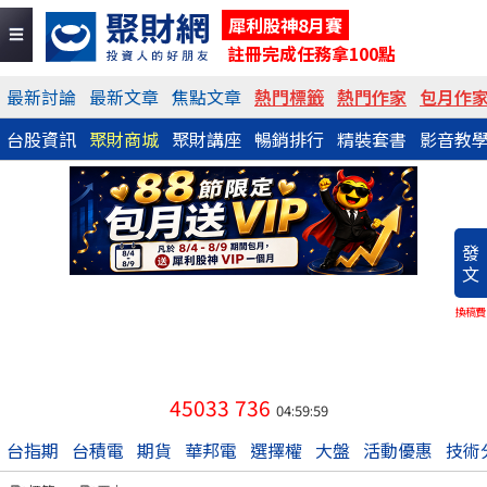
犀利股神8月賽
註冊完成任務拿100點
最新討論
最新文章
焦點文章
熱門標籤
熱門作家
包月作
台股資訊
聚財商城
聚財講座
暢銷排行
精裝套書
影音教
發
文
換稿費
45033
736
04:59:59
台指期
台積電
期貨
華邦電
選擇權
大盤
活動優惠
技術