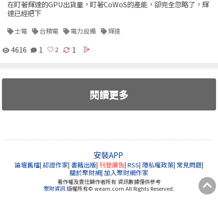
在盯著輝達的GPU出貨量，盯著CoWoS的產能，卻完全忽略了，輝
達已經把下
士電
台積電
電力設備
輝達
4616
1
1
閱讀更多
安裝APP
論壇舊檔
|
認證作家
|
書籍出版
|
刊登廣告
|
RSS
|
隱私權政策
|
常見問題
|
關於聚財網
|
加入聚財網作家
著作權及責任歸作者所有 資訊數據僅供參考
聚財資訊
版權所有© wearn.com All Rights Reserved.