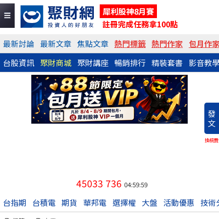
犀利股神8月賽
註冊完成任務拿100點
最新討論
最新文章
焦點文章
熱門標籤
熱門作家
包月作
台股資訊
聚財商城
聚財講座
暢銷排行
精裝套書
影音教
發
文
換稿費
45033
736
04:59:59
台指期
台積電
期貨
華邦電
選擇權
大盤
活動優惠
技術