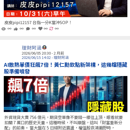
皮皮pipi12157 台指一分K當沖SOP！
∞
∞
∞
∞
∞
理財阿涵
2026/06/05 20:30 - 2 月前
2026/06/15 14:02 - 理財阿涵
AI散熱單價狂飆7倍！黃仁勳欽點新架構，這幾檔隱藏
股準備噴發
外資現貨大賣 756 億元，期貨空單像不要錢一樣往上頂，眼看就要
扣關 7 萬口的歷史天量。這種時候，不叫崩盤，這叫「財富重新分
配」的前奏。 當大盤在 5 日線附近震盪，權值股哀鴻遍野時，