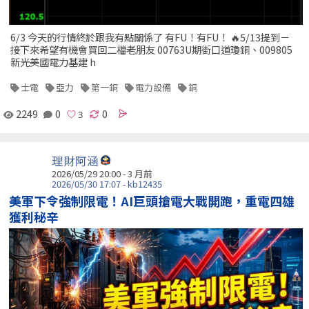
6/3 今天的行情終於跟我有點關係了 有FU！有FU！ 🔥5/13提到－
接下來希望有機會買回二檔老朋友 00763U期街口道瓊銅、009805
新光美國電力基建 h
士電
亞力
第一銅
電力設備
銅
2249
0
0
理財阿涵
2026/05/29 20:00 - 3 月前
2026/05/30 17:07 - kb12435
美軍下令強制限電！AI巨頭搶電大戰開跑，重電四雄
獲利秘辛