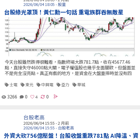
2026/06/04 18:05 - 股童
台股綠光罩頂！黃仁勳一句話 重電族群吞無敵星
今天台股雖然跌得很難看，指數終場大跌781.7點，收在45677.46
點，直接失守46000點大關，電子權值股也幾乎全面腿軟，但盤面並
不是完全沒亮點。真正有戲的地方，是資金在大盤重摔時並沒有四
士電
東元
中興電
亞力
華城
3266
0
0
台股老高
2026/06/04 15:55 - 2 月前
2026/06/04 15:55 - 台股老高
外資大砍756億壓盤！台股收盤重跌781點 AI降溫、資