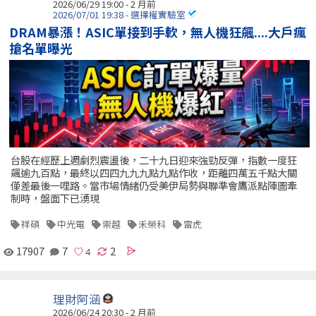
2026/06/29 19:00 - 2 月前
2026/07/01 19:38 - 選擇權實驗室
DRAM暴漲！ASIC單接到手軟，無人機狂飆....大戶瘋
搶名單曝光
台股在經歷上週劇烈震盪後，二十九日迎來強勁反彈，指數一度狂
飆逾九百點，最終以四四九九九點九點作收，距離四萬五千點大關
僅差最後一哩路。當市場情緒仍受美伊局勢與聯準會鷹派點陣圖牽
制時，盤面下已湧現
祥碩
中光電
崇越
禾榮科
雷虎
17907
7
2
理財阿涵
2026/06/24 20:30 - 2 月前