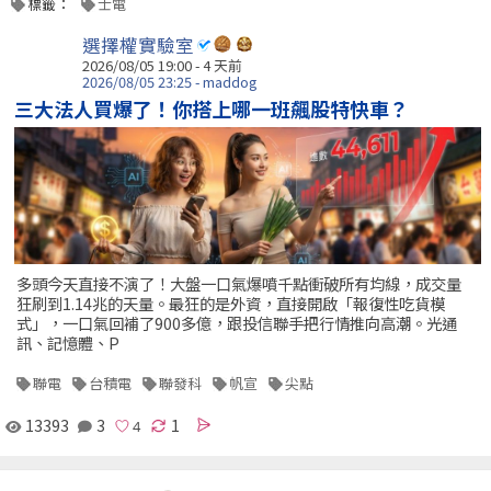
標籤：
士電
選擇權實驗室
2026/08/05 19:00 - 4 天前
2026/08/05 23:25 - maddog
三大法人買爆了！你搭上哪一班飆股特快車？
多頭今天直接不演了！大盤一口氣爆噴千點衝破所有均線，成交量
狂刷到1.14兆的天量。最狂的是外資，直接開啟「報復性吃貨模
式」，一口氣回補了900多億，跟投信聯手把行情推向高潮。光通
訊、記憶體、P
聯電
台積電
聯發科
帆宣
尖點
13393
3
1