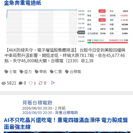
金急奔重電造紙
【46K防線失守，電子權值股集體降溫】 台股今日受到美股回檔與
中東局勢升溫影響，開低走低，終場大跌781.7點，收在45,677.46
點，失守46,000點大關。台積電（2330）收2,38
士電
亞力
華紙
仁寶
台積電
5821
0
0
背著台積電跑
2026/06/03 20:30 - 2 月前
2026/06/03 20:30 - 背著台積電跑
AI不只吃晶片還吃電！重電四雄滿血漲停 電力股成盤
面最強主線