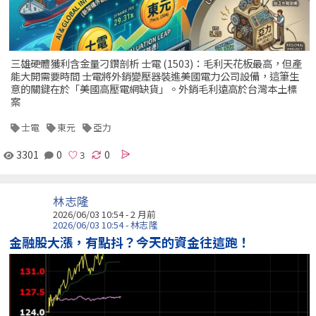
三雄硬體獲利含金量刁鑽剖析 士電 (1503)：毛利天花板最高，但產
能大開需要時間 士電將外銷變壓器裝進美國電力公司設備，這筆生
意的關鍵在於「美國高壓電網缺貨」。外銷毛利遠高於台灣本土標
案
士電
東元
亞力
3301
0
0
林志隆
2026/06/03 10:54 - 2 月前
2026/06/03 10:54 - 林志隆
金融股大漲，有點抖？今天的資金往這跑！