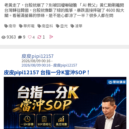
老黃走了，台股就崩了？別被回檔嚇破膽 「 AI 教父」黃仁勳剛離開
台灣轉往韓國，台股就像斷了線的風箏，暴跌直接摔破了 4600 點大
關。看著滿螢幕的慘綠，是不是心都涼了一半？很多人都在問
南帝
華邦電
南亞科
亞光
凌華
9363
9
1
皮皮pipi12157
2026/08/09 00:16 -
2026/08/09 00:16 - 皮皮pipi12157
皮皮pipi12157 台指一分K當沖SOP！