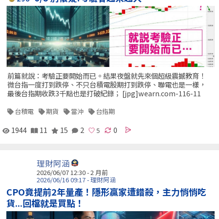
前篇就說：考驗正要開始而已。結果夜盤就先來個超級震撼教育！
微台指一度打到跌停、不只台積電股期打到跌停、聯電也是一樣，
最後台指期收跌3千點也是打破紀錄； [jpg]wearn.com-116-11
台積電
期貨
當沖
台指期
1944
11
15
2
0
理財阿涵
2026/06/07 12:30 - 2 月前
2026/06/16 09:17 - 理財阿涵
CPO竟提前2年量產！隱形贏家遭錯殺，主力悄悄吃
貨...回檔就是買點！