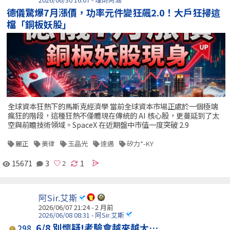
德儀驚爆7月漲價，功率元件變狂飆2.0！大戶狂掃這
檔「銅板妖股」
全球資本狂熱下的馬斯克經濟學 當前全球資本市場正處於一個極端
瘋狂的階段，這種狂熱不僅體現在傳統的 AI 核心股，更蔓延到了太
空與前瞻技術領域。SpaceX 在近期盤中市值一度突破 2.9
麗正
美律
玉晶光
達邁
矽力*-KY
15671
3
1
阿Sir.艾斯
2026/06/07 21:24 - 2 月前
2026/06/08 08:31 - 阿Sir.艾斯
6/8 別懷疑!考驗會越來越大…
298