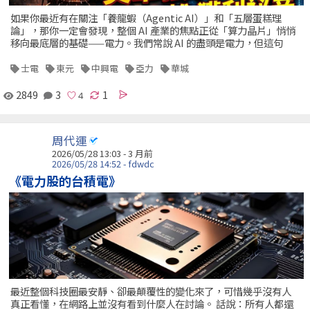
如果你最近有在關注「養龍蝦（Agentic AI）」和「五層蛋糕理
論」，那你一定會發現，整個 AI 產業的焦點正從「算力晶片」悄悄
移向最底層的基礎——電力。我們常說 AI 的盡頭是電力，但這句
士電
東元
中興電
亞力
華城
2849
3
1
周代運
2026/05/28 13:03 - 3 月前
2026/05/28 14:52 - fdwdc
《電力股的台積電》
最近整個科技圈最安靜、卻最顛覆性的變化來了，可惜幾乎沒有人
真正看懂，在網路上並沒有看到什麼人在討論。 話說：所有人都還