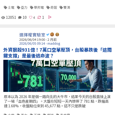
士電
亞力
華邦電
奇鋐
雙鴻
12051
10
1
選擇權實驗室
2026/06/04 19:00 - 2 月前
2026/06/05 09:14 - maddog
外資狠殺931億！7萬口空單壓頂，台股暴跌後「這關
鍵支撐」是最後逃命波？
原本以為 2026 年是個一路向北的大牛市，結果今天的台股直接上演
了一場「血色星期四」。大盤在短短一天內慘摔了 781 點，跌幅高
達 1.68%，收盤點位來到 45,677 點。這不只是跌破