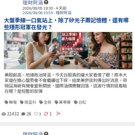
理財阿涵
2026/08/05 18:30 - 4 天前
2026/08/06 10:54 - 理財阿涵
大盤季線一口氣站上，除了矽光子跟記憶體，還有哪
些隱形冠軍在發光？
美股創高、地緣政治降溫，今天台股真的讓大家看傻了眼！原本大
家還在擔心盤勢會不會繼續往下探，結果美伊談判傳出好消息，荷
姆茲海峽有機會重新開放，國際油價應聲回落，這波行情到底看點
在哪？是短暫的反彈
聯電
南亞科
全新
藥華藥
台虹
21432
26
1
理財阿涵