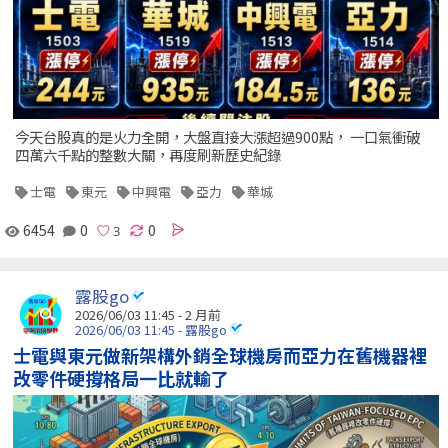
今天台股真的是火力全開，大盤直接大漲超過900點， 一口氣衝破
四萬六千點的整數大關，再度刷新歷史紀錄
士電
東元
中興電
亞力
華城
6454
0
0
露股go
2026/06/03 11:45 - 2 月前
2026/06/03 11:45 - 露股go
士電與東元做新架構外銷全球機房而亞力在舊機器裡
改零件硬撐格局一比就輸了