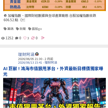
🔘 加權指數、國際財經數據與全球產業動態 台股加權指數收跌
606.52 點（
籌碼
新聞
露股go
1252
0
0
理財阿涵
2026/06/05 21:30 - 2 月前
2026/06/13 15:41 - 理財阿涵
AI 巨獸 ! 鴻海市值狠甩茅台，外資最新目標價獨家曝
光