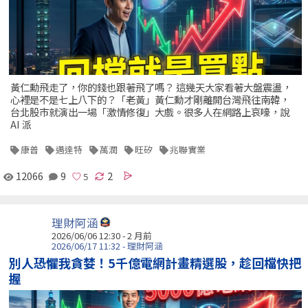
黃仁勳飛走了，你的錢也跟著飛了嗎？ 這幾天大家看著大盤震盪，
心裡是不是七上八下的？「老黃」黃仁勳才剛離開台灣飛往南韓，
台北股市就演出一場「激情修復」大戲。很多人在網路上哀嚎，說
AI 派
康普
邁達特
萬潤
旺矽
兆聯實業
12066
9
2
理財阿涵
2026/06/06 12:30 - 2 月前
2026/06/17 11:32 - 理財阿涵
別人恐懼我貪婪！5千億電網計畫精選股，趁回檔快把
握