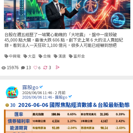
台股在週五經歷了一場驚心動魄的「大地震」，盤中一度殺破
45,000 點大關，最後大跌 606 點，創下史上第 6 大的法人賣超紀
錄。看到法人一天狂砍 1,100 億元，很多人可能已經嚇到想把
中興電
大亞
合機
漢唐
富邦金
15976
13
3
露股go
2026/06/06 11:46 - 2 月前
2026/06/06 11:46 - 露股go
2026-06-06 國際焦點經濟數據＆台股最新動態
30