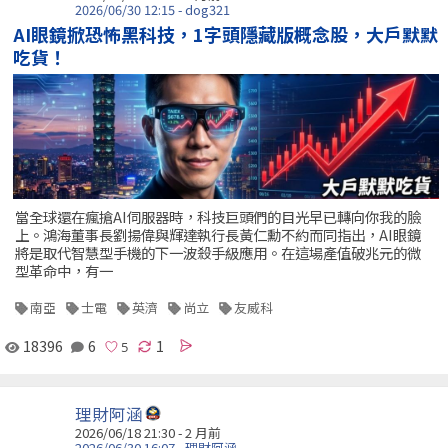
2026/06/30 12:15 - dog321
AI眼鏡掀恐怖黑科技，1字頭隱藏版概念股，大戶默默
吃貨！
當全球還在瘋搶AI伺服器時，科技巨頭們的目光早已轉向你我的臉
上。鴻海董事長劉揚偉與輝達執行長黃仁勳不約而同指出，AI眼鏡
將是取代智慧型手機的下一波殺手級應用。在這場產值破兆元的微
型革命中，有一
南亞
士電
英濟
尚立
友威科
18396
6
1
理財阿涵
2026/06/18 21:30 - 2 月前
2026/06/30 16:07 - 理財阿涵