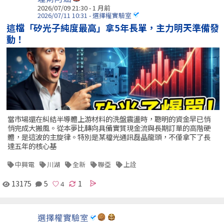
2026/07/09 21:30 - 1 月前
2026/07/11 10:31 - 選擇權實驗室
這檔「矽光子純度最高」拿5年長單，主力明天準備發
動！
當市場還在糾結半導體上游材料的洗盤震盪時，聰明的資金早已悄
悄完成大搬風。從本夢比轉向具備實質現金流與長期訂單的高階硬
體，是這波的主旋律。特別是某檔光通訊磊晶龍頭，不僅拿下了長
達五年的核心基
中興電
川湖
全新
聯亞
上詮
13175
5
1
選擇權實驗室