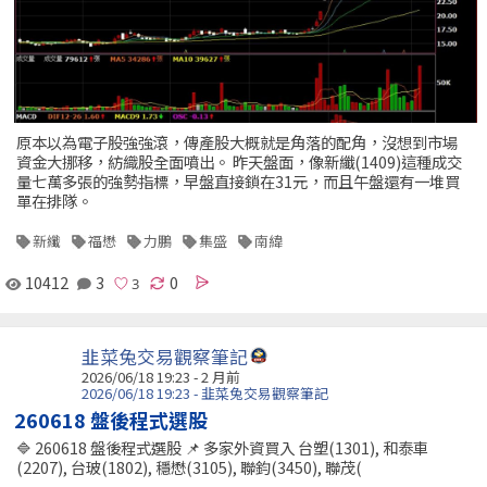
原本以為電子股強強滾，傳產股大概就是角落的配角，沒想到市場
資金大挪移，紡織股全面噴出。 昨天盤面，像新纖(1409)這種成交
量七萬多張的強勢指標，早盤直接鎖在31元，而且午盤還有一堆買
單在排隊。
新纖
福懋
力鵬
集盛
南緯
10412
3
0
韭菜兔交易觀察筆記
2026/06/18 19:23 - 2 月前
2026/06/18 19:23 - 韭菜兔交易觀察筆記
260618 盤後程式選股
🔷 260618 盤後程式選股 📌 多家外資買入 台塑(1301), 和泰車
(2207), 台玻(1802), 穩懋(3105), 聯鈞(3450), 聯茂(