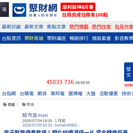
犀利股神8月賽
註冊完成任務拿100點
最新討論
最新文章
焦點文章
熱門標籤
熱門作家
包月作
台股資訊
聚財商城
聚財講座
暢銷排行
精裝套書
影音教
發
文
45033
736
04:59:59
換稿費
台指期
台積電
期貨
華邦電
選擇權
大盤
活動優惠
技術
標籤：
聚陽
股市韭man
2026/07/04 18:30 - 1 月前
2026/07/05 00:35 - lismalch0901
電子壓盤傳產救場！塑化紡織漲停一片 資金轉進低基