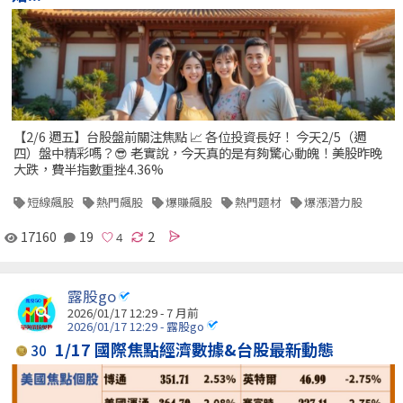
【2/6 週五】台股盤前關注焦點 📈 各位投資長好！ 今天2/5（週
四）盤中精彩嗎？😎 老實說，今天真的是有夠驚心動魄！美股昨晚
大跌，費半指數重挫4.36%
短線飆股
熱門飆股
爆賺飆股
熱門題材
爆漲潛力股
17160
19
2
露股go
2026/01/17 12:29 - 7 月前
2026/01/17 12:29 - 露股go
1/17 國際焦點經濟數據&台股最新動態
30