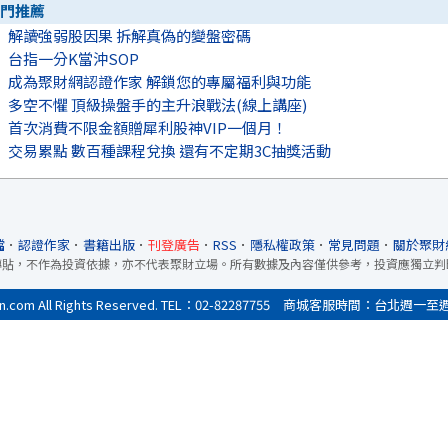
門推薦
解讀強弱股因果 拆解真偽的變盤密碼
台指一分K當沖SOP
成為聚財網認證作家 解鎖您的專屬福利與功能
多空不懼 頂級操盤手的主升浪戰法(線上講座)
首次消費不限金額贈犀利股神VIP一個月！
交易累點 數百種課程兌換 還有不定期3C抽獎活動
檔
．
認證作家
．
書籍出版
．
刊登廣告
．
RSS
．
隱私權政策
．
常見問題
．
關於聚財
轉貼，不作為投資依據，亦不代表聚財立場。所有數據及內容僅供參考，投資應獨立判
All Rights Reserved. TEL：02-82287755 商城客服時間：台北週一至週五9:0