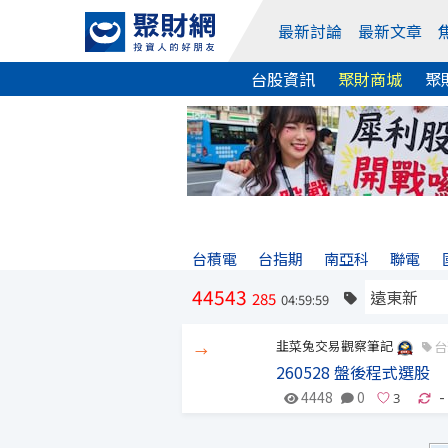
最新討論
最新文章
台股資訊
聚財商城
聚
台積電
台指期
南亞科
聯電
44543
285
04:59:59
韭菜兔交易觀察筆記
台
→
260528 盤後程式選股
4448
0
-