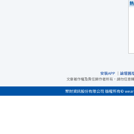
熱
安裝APP
｜
論壇舊
文章著作權及責任歸作者所有，請勿任意
聚財資訊股份有限公司 版權所有© wearn.com 