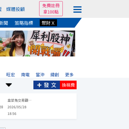
免費註冊
蹤
媒體投顧
拿100點
新聞
策略指標
聚財Ｘ
亞
旺宏
南電
當沖
緯創
更多
換稿費
華泰
英業達
南亞科
京元電子
創見
希華
晶技
台嘉碩
韭菜兔交易觀察筆記
28
2026/05/28
18:56