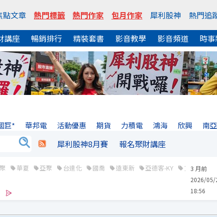
焦點文章
熱門標籤
熱門作家
包月作家
犀利股神
熱門追
財講座
暢銷排行
精裝套書
影音教學
影音頻道
時事
國巨*
華邦電
活動優惠
期貨
力積電
鴻海
欣興
南
犀利股神8月賽
報名聚財講座
聚
華夏
亞聚
台達化
國喬
遠東新
亞德客-KY
艾姆勒
3 月前
2026/05/
18:56