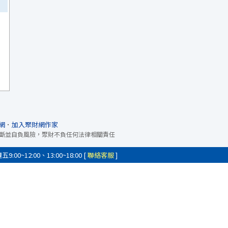
網
．
加入聚財網作家
斷並自負風險，聚財不負任何法律相關責任
0~12:00、13:00~18:00 [
聯絡客服
]