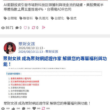
AI鉅額投資引發市場對科技巨頭獲利與現金流的疑慮，美股費城半
導體指數上周五重挫逾4%，台積電ADR也同
台積電
聯發科
先進光
台塑化
雷虎
8671
0
0
聚財女孩
2026/08/10 11:13 -
2026/08/10 11:13 - 聚財女孩
聚財女孩 成為聚財網認證作家 解鎖您的專屬福利與功
能！
聚財女孩 成為聚財網認證作家 解鎖您的專屬福利與功能！
∞
∞
∞
∞
∞