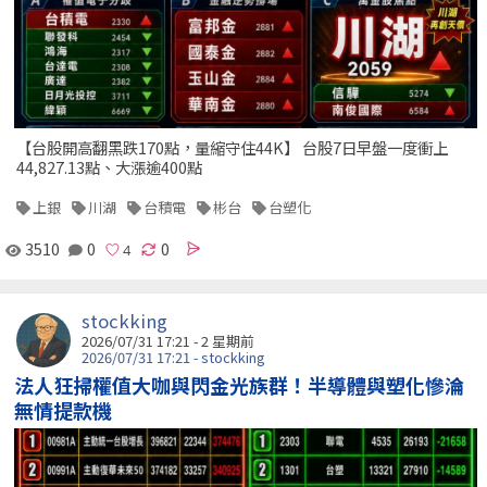
【台股開高翻黑跌170點，量縮守住44K】 台股7日早盤一度衝上
44,827.13點、大漲逾400點
上銀
川湖
台積電
彬台
台塑化
3510
0
0
stockking
2026/07/31 17:21 - 2 星期前
2026/07/31 17:21 - stockking
法人狂掃權值大咖與閃金光族群！半導體與塑化慘淪
無情提款機