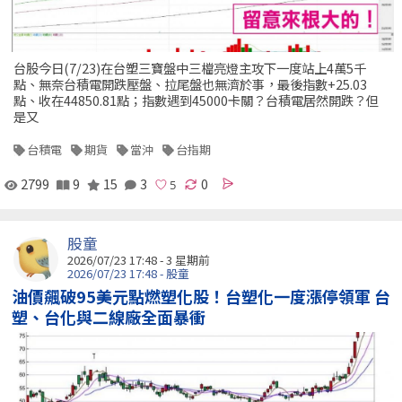
台股今日(7/23)在台塑三寶盤中三檔亮燈主攻下一度站上4萬5千
點、無奈台積電開跌壓盤、拉尾盤也無濟於事，最後指數+25.03
點、收在44850.81點；指數遇到45000卡關？台積電居然開跌？但
是又
台積電
期貨
當沖
台指期
2799
9
15
3
0
股童
2026/07/23 17:48 - 3 星期前
2026/07/23 17:48 - 股童
油價飆破95美元點燃塑化股！台塑化一度漲停領軍 台
塑、台化與二線廠全面暴衝