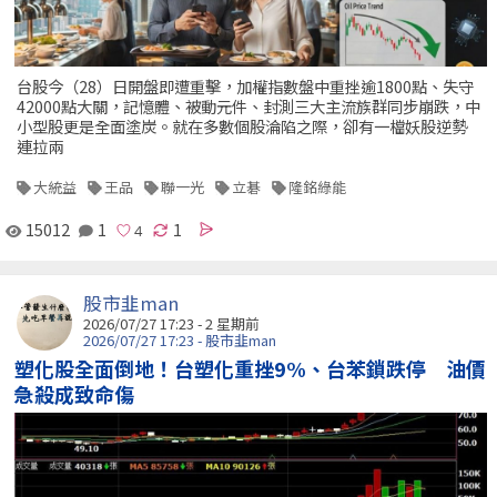
台股今（28）日開盤即遭重擊，加權指數盤中重挫逾1800點、失守
42000點大關，記憶體、被動元件、封測三大主流族群同步崩跌，中
小型股更是全面塗炭。就在多數個股淪陷之際，卻有一檔妖股逆勢
連拉兩
大統益
王品
聯一光
立碁
隆銘綠能
15012
1
1
股市韭man
2026/07/27 17:23 - 2 星期前
2026/07/27 17:23 - 股市韭man
塑化股全面倒地！台塑化重挫9%、台苯鎖跌停 油價
急殺成致命傷