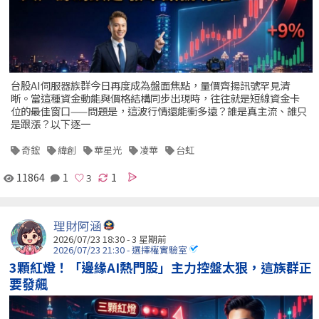
台股AI伺服器族群今日再度成為盤面焦點，量價齊揚訊號罕見清
晰。當這種資金動能與價格結構同步出現時，往往就是短線資金卡
位的最佳窗口——問題是，這波行情還能衝多遠？誰是真主流、誰只
是跟漲？以下逐一
奇鋐
緯創
華星光
凌華
台虹
11864
1
1
理財阿涵
2026/07/23 18:30 - 3 星期前
2026/07/23 21:30 - 選擇權實驗室
3顆紅燈！「邊緣AI熱門股」主力控盤太狠，這族群正
要發飆