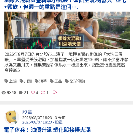
+餐飲，但週一的重點是這個….
2026年8月7日的台北股市上演了一場極其驚心動魄的「大洗三溫
暖」。早盤受美股激勵，加權指數一度狂飆逾430點，讓不少當沖客
以為又要飛天，結果賣壓卻像洪水一樣湧出來，指數高低震盪竟然
高達885
上銀
川湖
鴻準
王品
全球傳動
9848
21
1
股童
2026/08/07 18:23 - 3 天前
2026/08/07 18:23 - 股童
電子休兵！油價升溫 塑化股接棒大漲