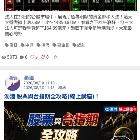
法人在23日的台股市場中，展現了極為明顯的資金挪移大法！這天
大盤微微上漲25點，收在44850.81點，乍看之下風平浪靜，但三大
法人可是聯手買超了164.89億元，盤面下完全是暗潮洶湧。大家最
關心的外
南亞
中鋼
鴻海
臺企銀
緯創
5073
0
0
濁酒
2026/08/10 11:13 -
2026/08/10 11:13 - 濁酒
濁酒 股票與台指期全攻略(線上講座)！