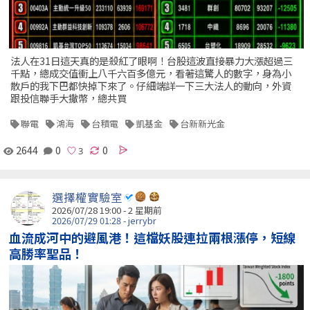
法人在31日這天真的是殺紅了眼啊！台股這波直接暴力大漲超過三
千點，總成交值衝上八千六百多億元，看著這驚人的數字，身為小
散戶的我下巴都快掉下來了。仔細端詳一下三大法人的動向，外資
跟投信聯手大撒幣，總共買
聯電
鴻海
台積電
凱基金
台新新光金
2644
0
0
選擇權實驗室
2026/07/28 19:00 - 2 星期前
2026/07/29 01:28 - jerrybr
血流成河中的避風港！這檔妖股連拉兩根漲停，短線
高勝率聖品！