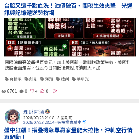
台股又遭千點血洗！油價破百、關稅生效夾擊 光通
訊與記憶體逆勢撐場
國際油價突破每桶百美元，加上美國新一輪關稅政策生效、美國科
技股全面走弱，台股今日開低後賣壓持續擴大。加
台積電
創見
漢翔
緯創
華星光
8761
0
0
理財阿涵
2026/07/23 21:18 - 3 星期前
2026/07/23 23:14 - 選擇權實驗室
盤中狂飆！摺疊機急單贏家量能大拉抬，沖軋空行情
再發動！