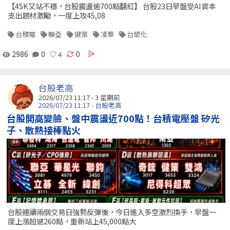
【45K又站不穩，台股震盪逾700點翻紅】 台股23日早盤受AI資本
支出題材激勵，一度上攻45,08
台積電
聯亞
健策
凌華
台塑化
2986
0
0
台股老高
2026/07/23 11:17 - 3 星期前
2026/07/23 11:17 - 台股老高
台股開高變臉、盤中震盪近700點！台積電壓盤 矽光
子、散熱接棒點火
台股連續兩個交易日強勢反彈後，今日進入多空激烈換手，早盤一
度上漲超過260點，重新站上45,000點大