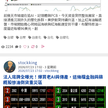
前幾天市場還在追AI、記憶體與PCB，今天資金突然整批搬家，直
接湧進沉寂許久的塑化族群。美伊衝突持續升溫，加上紅海油輪遇
襲，市場開始擔心荷姆茲海峽與紅海航運受到干擾，布蘭特原油一
度逼近每桶96美元，創
台塑
台聚
台達化
台化
台塑化
2234
0
0
stockking
2026/07/23 17:02 - 3 星期前
2026/07/23 17:02 - stockking
法人底牌全曝光！爆買老AI與傳產，這幾檔金融與蘋
概股慘淪倒貨重災區