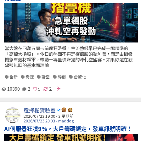
當大盤在四萬五關卡前瘋狂洗盤，主流熱錢早已完成一場精準的
「高檔大換股」。今日的盤面不再是權值股的獨角戲，而是由摺疊
機急單題材領軍，帶動一場量價齊揚的沖軋空盛宴。如果你還在觀
望那無聊的基本面理論
全新
奇鋐
聯亞
緯創
台塑化
10390
2
2
選擇權實驗室
2026/07/23 19:00 - 3 星期前
2026/07/23 20:03 - maddog
AI伺服器狂噴9%，大戶籌碼鎖定，發車訊號明確！