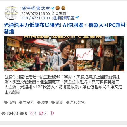
選擇權實驗室
2026/07/24 19:00 - 3 星期前
2026/07/24 19:00 - 選擇權實驗室
光通訊主力低調布局曝光! AI伺服器，機器人+IPC題材
發燒
台股今日開低走低一度重挫破44,000點，美股拖累加上國際油價狂
飆，多空交戰激烈。但盤面底下，資金並未離場，反而悄悄轉進三
大主流：光通訊、IPC機器人、記憶體散熱。誰在低檔布局？誰又是
主力鎖碼
泓格
華星光
凌華
統新
東典光電
10408
0
2