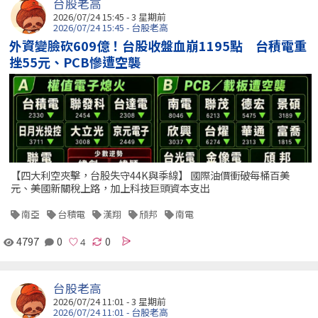
台股老高
2026/07/24 15:45 - 3 星期前
2026/07/24 15:45 - 台股老高
外資變臉砍609億！台股收盤血崩1195點 台積電重
挫55元、PCB慘遭空襲
【四大利空夾擊，台股失守44K與季線】 國際油價衝破每桶百美
元、美國新關稅上路，加上科技巨頭資本支出
南亞
台積電
漢翔
頎邦
南電
4797
0
0
台股老高
2026/07/24 11:01 - 3 星期前
2026/07/24 11:01 - 台股老高