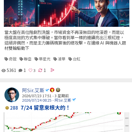
當大盤在高位階劇烈洗盤，市場資金不再漫無目的地漫遊，而是以
極度高效的方式集中爆破。當你看到單一標的連續亮出三根紅燈，
這絕非偶然，而是主力籌碼精算後的總攻擊。在邊緣 AI 與機器人題
材雙輪驅動下
奇鋐
聯亞
華星光
凌華
台虹
5361
1
1
阿Sir.艾斯
2026/07/23 17:51 - 3 星期前
2026/07/24 08:25 - 阿Sir.艾斯
7/24 留意來根大的！
288