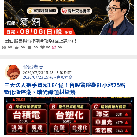
濁酒 股票與台指期全攻略(線上講座)！
∞
∞
∞
∞
∞
台股老高
2026/07/23 15:43 - 3 星期前
2026/07/23 15:43 - 台股老高
三大法人攜手買超164億！台股驚險翻紅小漲25點
塑化漲停潮、暗光纖題材續燒