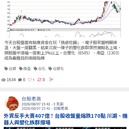
今天台股盤面有點像資金在玩「換桌吃飯」，電子股早盤明顯降
溫，大盤一度翻黑，結果沉寂一陣子的塑化族群突然被點名上場，
類股盤中漲幅一度衝上3%以上。台塑化（6505）、南亞（1303）
成為最醒目的兩個指標
台塑
南亞
台化
台塑化
1634
0
0
台股老高
2026/08/07 15:41 - 3 天前
2026/08/07 15:41 - 台股老高
外資反手大賣407億！台股收盤量縮跌170點 川湖、機
器人與塑化族群撐場