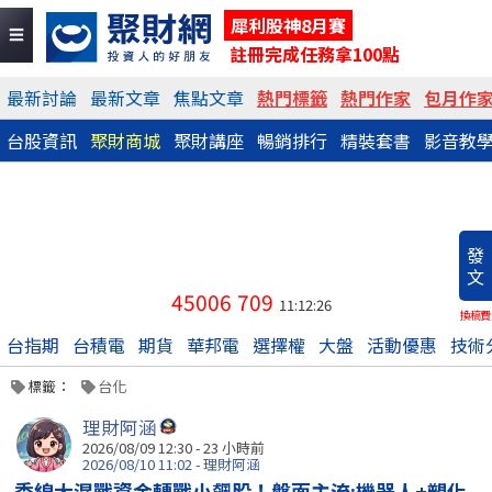
犀利股神8月賽
註冊完成任務拿100點
最新討論
最新文章
焦點文章
熱門標籤
熱門作家
包月作
台股資訊
聚財商城
聚財講座
暢銷排行
精裝套書
影音教
發
文
45006
709
11:12:26
換稿費
台指期
台積電
期貨
華邦電
選擇權
大盤
活動優惠
技術
標籤：
台化
理財阿涵
2026/08/09 12:30 -
23 小時前
2026/08/10 11:02 - 理財阿涵
季線大混戰資金轉戰小飆股！盤面主流:機器人+塑化