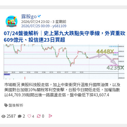
露股go
2026/07/24 23:02 - 3 星期前
2026/07/25 00:09 - y681109
07/24盤後解析｜史上第九大跌點失守季線，外資重砍
609億元、投信連23日買超
市場概況 美股科技股走弱，加上中東衝突升溫推升國際油價，以及
美國對台加徵10%關稅等利空衝擊，台股今日開低走低，加權指數
以44,769.39點開出後一路震盪走弱，盤中最低下探43,607.4
盤後解析
2587
2
0