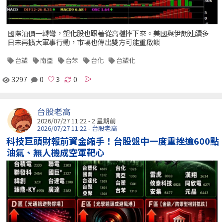
國際油價一轉彎，塑化股也跟著從高檔摔下來。美國與伊朗連續多
日未再擴大軍事行動，市場也傳出雙方可能重啟談
台塑
南亞
台苯
台化
台塑化
3297
0
0
台股老高
2026/07/27 11:22 - 2 星期前
2026/07/27 11:22 - 台股老高
科技巨頭財報前資金縮手！台股盤中一度重挫逾600點
油氣、無人機成空軍靶心