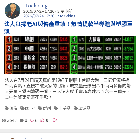
stockking
2026/07/24 17:26 - 3 星期前
2026/07/24 17:26 - stockking
法人狂掃老AI與傳產重鎮！無情提款半導體與塑膠巨
頭
法人在7月24日這天真的是殺紅了眼啊！台股大盤一口氣狂瀉將近一
千兩百點，直接跌破大家的眼鏡，成交量更爆出八千兩百多億的驚
人天量。攤開籌碼一看，三大法人聯手賣超高達六百六十三億元，
其中外資更是毫不手軟，
鴻海
國巨*
群創
中美晶
環球晶
3547
0
0