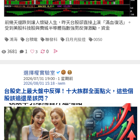
前幾天還跌到讓人懷疑人生，昨天台股卻直接上演「滿血復活」。
受到美股科技股與費城半導體指數強勢反彈激勵，資金
鴻海
台積電
聯發科
日月光投控
0050
3681
1
0
選擇權實驗室
2026/07/31 19:00 - 1 星期前
2026/08/01 15:18 - iwm
台股史上最大盤中反彈！十大族群全面點火，這些個
股該追還是該閃？