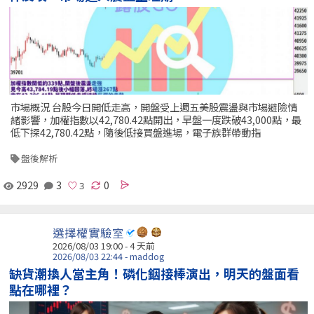
市場概況 台股今日開低走高，開盤受上週五美股震盪與市場避險情
緒影響，加權指數以42,780.42點開出，早盤一度跌破43,000點，最
低下探42,780.42點，隨後低接買盤進場，電子族群帶動指
盤後解析
2929
3
0
選擇權實驗室
2026/08/03 19:00 - 4 天前
2026/08/03 22:44 - maddog
缺貨潮換人當主角！磷化銦接棒演出，明天的盤面看
點在哪裡？