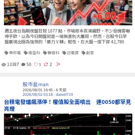
週五夜台指期夜盤狂殺 1077 點，市場原本哀鴻遍野，不少投機客嚇
得手軟，以為今日開盤就是一場無差別大屠殺。然而，台股今日早
盤展現出極為強悍的「暴力 V 轉」韌性，在大盤一度下探 42,780
華邦電
南亞科
聯發科
日電貿
創意
13387
50
2
股市韭man
2026/08/01 16:45 - 6 天前
2026/08/02 03:18 - daniel719
台積電發爐飆漲停！權值股全面噴出 連0050都罕見
亮燈