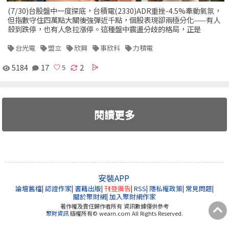
(7/30)台股盤中一度探底，台積電(2330)ADR重挫-4.5%牽動氣氛，
但指數守住四萬點大關後強彈近千點，個股表現卻兩極分化——有人
殺到跌停，也有人急拉漲停。這種盤中震盪分歧的格局，正是
台光電
盟立
欣興
事欣科
力積電
5184
17
2
閱讀更多
安裝APP
論壇舊檔
|
認證作家
|
書籍出版
|
刊登廣告
|
RSS
|
隱私權政策
|
常見問題
|
關於聚財網
|
加入聚財網作家
著作權及責任歸作者所有 資訊數據僅供參考
聚財資訊
版權所有© wearn.com All Rights Reserved.