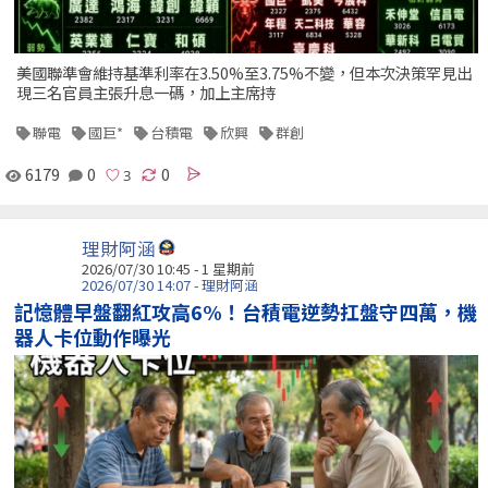
美國聯準會維持基準利率在3.50%至3.75%不變，但本次決策罕見出
現三名官員主張升息一碼，加上主席持
聯電
國巨*
台積電
欣興
群創
6179
0
0
理財阿涵
2026/07/30 10:45 - 1 星期前
2026/07/30 14:07 - 理財阿涵
記憶體早盤翻紅攻高6%！台積電逆勢扛盤守四萬，機
器人卡位動作曝光