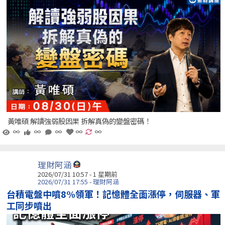
黃唯碩 解讀強弱股因果 拆解真偽的變盤密碼！
∞
∞
∞
∞
∞
理財阿涵
2026/07/31 10:57 - 1 星期前
2026/07/31 17:55 - 理財阿涵
台積電盤中噴8%領軍！記憶體全面漲停，伺服器、軍
工同步噴出