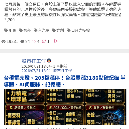
七月最後一個交易日，台股上演了足以載入史冊的奇蹟。在經歷連
續數日的非理性殺盤後，多頭藉由美股微軟與半導體族群走強的火
種，點燃了史上最強的報復性反彈火藥桶。加權指數盤中狂噴超過
3,200
川湖
智邦
台光電
群創
日月光投控
19281
84
1
股市打工仔
2026/07/31 18:04 - 1 星期前
2026/07/31 18:04 - 股市打工仔
台積電亮燈、205檔漲停！台股暴漲3186點破紀錄 半
導體、AI伺服器、記憶體、