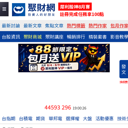
犀利股神8月賽
註冊完成任務拿100點
最新討論
最新文章
焦點文章
熱門標籤
熱門作家
包月作
台股資訊
聚財商城
聚財講座
暢銷排行
精裝套書
影音教
發
文
換稿費
44593
296
19:00:26
台指期
台積電
期貨
華邦電
選擇權
大盤
活動優惠
技術