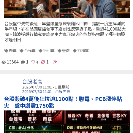
台股盤中先蛇後龍，早盤爆量急殺後隨即回神，指數一度重摔測試
半年線，卻在晶圓雙雄領軍下戲劇性反彈近千點，重返41,000點大
關。這波逆轉行情究竟誰是主力真正點火的族群指標股？哪些個股
才是明日
聯電
台光電
怡利電
盛群
力積電
13504
1
1
台股老高
2026/07/30 11:01 - 1 星期前
2026/07/30 11:01 - 台股老高
台股殺破4萬後狂拉逾1100點！聯電、PCB漲停點
火 盤中劇震1750點