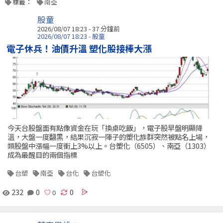
標籤：
南亞
股童
2026/08/07 18:23 -
37 分鐘前
2026/08/07 18:23 - 股童
電子休兵！油價升溫 塑化股接棒大漲
今天台股盤面有點像資金在玩「換桌吃飯」，電子股早盤明顯降
溫，大盤一度翻黑，結果沉寂一陣子的塑化族群突然被點名上場，
類股盤中漲幅一度衝上3%以上。台塑化（6505）、南亞（1303）
成為最醒目的兩個指標
台塑
南亞
台化
台塑化
232
0
0