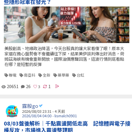
些隱形冠軍在發光？
美股創高、地緣政治降溫，今天台股真的讓大家看傻了眼！原本大
家還在擔心盤勢會不會繼續往下探，結果美伊談判傳出好消息，荷
姆茲海峽有機會重新開放，國際油價應聲回落，這波行情到底看點
在哪？是短暫的反彈
聯電
南亞科
全新
藥華藥
台虹
20651
26
1
露股go
2026/08/03 23:31 - 4 天前
2026/08/04 04:00 - lismalch0901
08/03盤後解析｜千點震盪開低走高 記憶體與電子接
棒反攻，市場進入震盪整理期