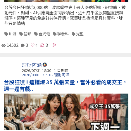
台股今日狂噴近3,000點，改寫盤中史上最大漲點紀錄，記憶體、被
動元件、封測、AI供應鏈全面同步噴出，近七成千金股開盤直接鎖
漲停。這種罕見的全族群共伴行情，究竟哪些板塊是真材實料，哪
些只是情緒
川湖
智邦
台光電
聯發科
光聖
14502
3
3
理財阿涵
2026/07/31 18:30 - 1 星期前
2026/08/01 21:10 - 理財阿涵
台股狂噴 ! 這檔爆 35 萬張天量，當沖必看的成交王，
週一還有戲..