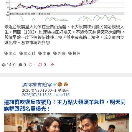
最近台股震盪大到像在坐自由落體，不少股票跌到股民開始懷疑人
生，南亞（1303）也連續拉回好幾天。不過今天劇情突然大翻轉，
股價早盤一度下探後快速往上拉，盤中最高衝上漲停，成交量同步
爆出來。看來市場終於想
南亞
南亞科
南電
外資
投信
1491
0
0
選擇權實驗室
2026/07/30 19:00 - 1 星期前
2026/07/31 15:35 - Lucia716
這族群吹響反攻號角！主力點火領頭羊急拉，明天同
族群跟漲名單曝光！