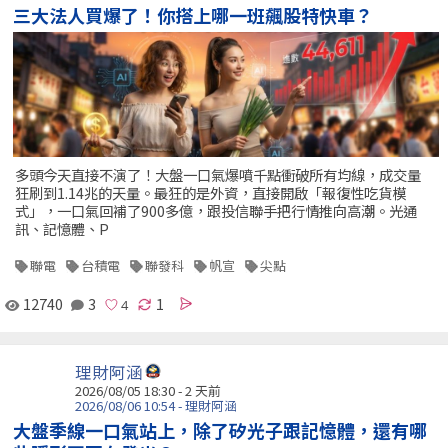
三大法人買爆了！你搭上哪一班飆股特快車？
多頭今天直接不演了！大盤一口氣爆噴千點衝破所有均線，成交量
狂刷到1.14兆的天量。最狂的是外資，直接開啟「報復性吃貨模
式」，一口氣回補了900多億，跟投信聯手把行情推向高潮。光通
訊、記憶體、P
聯電
台積電
聯發科
帆宣
尖點
12740
3
1
理財阿涵
2026/08/05 18:30 - 2 天前
2026/08/06 10:54 - 理財阿涵
大盤季線一口氣站上，除了矽光子跟記憶體，還有哪