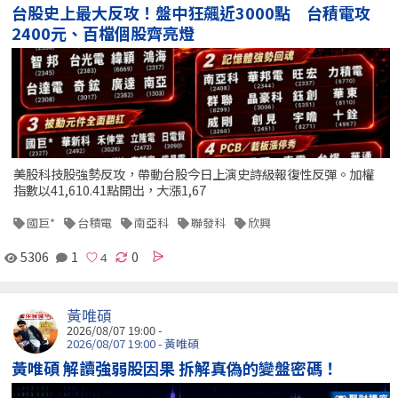
台股史上最大反攻！盤中狂飆近3000點 台積電攻
2400元、百檔個股齊亮燈
美股科技股強勢反攻，帶動台股今日上演史詩級報復性反彈。加權
指數以41,610.41點開出，大漲1,67
國巨*
台積電
南亞科
聯發科
欣興
5306
1
0
黃唯碩
2026/08/07 19:00 -
2026/08/07 19:00 - 黃唯碩
黃唯碩 解讀強弱股因果 拆解真偽的變盤密碼！