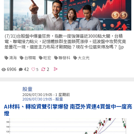
(7/31)台股盤中爆量狂奔，指數一度強彈逼近3000點大關，台積
電、聯電接力點火，記憶體族群全面鎖死漲停。這波盤中攻勢究竟
是曇花一現，還是主力布局才剛開始？現在卡位還來得及嗎？ [jp
鴻海
台積電
旺宏
聯發科
大立光
6906
42
2
股童
2026/07/30 19:05 - 1 星期前
2026/07/30 19:05 - 股童
AI材料、轉投資雙引擎爆發 南亞外資連4買盤中一度亮
燈