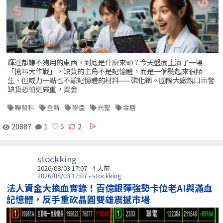
輝達都嫌不夠用的東西，到底是什麼來頭？今天盤面上演了一場
「搶料大作戰」，缺貨的主角不是記憶體，而是一個聽起來很陌
生、但威力一點也不輸記憶體的材料——磷化銦。國際大廠親口示警
缺貨恐怕更嚴重，資金
聯發科
全新
聯亞
光聖
金居
20887
1
2
stockking
2026/08/03 17:07 - 4 天前
2026/08/03 17:07 - stockking
法人資金大換血實錄！百億銀彈強勢卡位老AI與滿血
記憶體，反手重砍晶圓雙雄震撼市場