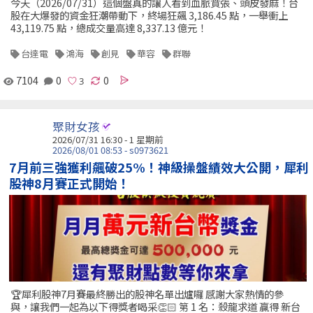
今天（2026/07/31）這個盤真的讓人看到血脈賁張、頭皮發麻！台
股在大爆發的資金狂潮帶動下，終場狂飆 3,186.45 點，一舉衝上
43,119.75 點，總成交量高達 8,337.13 億元！
台達電
鴻海
創見
華容
群聯
7104
0
0
聚財女孩
2026/07/31 16:30 - 1 星期前
2026/08/01 08:53 - s0973621
7月前三強獲利飆破25%！神級操盤績效大公開，犀利
股神8月賽正式開始！
🏆犀利股神7月賽最終勝出的股神名單出爐囉 感謝大家熱情的參
與，讓我們一起為以下得獎者喝采👏🏻 第 1 名：殺龍求道 贏得 新台