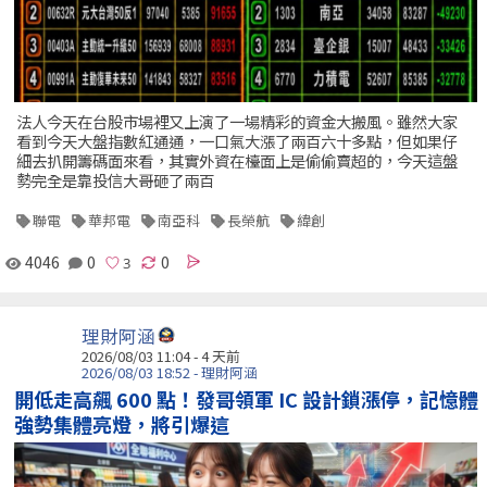
法人今天在台股市場裡又上演了一場精彩的資金大搬風。雖然大家
看到今天大盤指數紅通通，一口氣大漲了兩百六十多點，但如果仔
細去扒開籌碼面來看，其實外資在檯面上是偷偷賣超的，今天這盤
勢完全是靠投信大哥砸了兩百
聯電
華邦電
南亞科
長榮航
緯創
4046
0
0
理財阿涵
2026/08/03 11:04 - 4 天前
2026/08/03 18:52 - 理財阿涵
開低走高飆 600 點！發哥領軍 IC 設計鎖漲停，記憶體
強勢集體亮燈，將引爆這