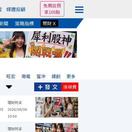
免費註冊
蹤
媒體投顧
拿100點
新聞
策略指標
聚財Ｘ
亞
旺宏
南電
當沖
緯創
更多
換稿費
中砂
台玻
富喬
永豐餘
東和鋼鐵
川湖
雄順
中華
聯電
理財阿涵
05
2026/08/06
10:54
國巨*
台積電
旺宏
華邦電
致茂
金像電
凱美
廣達
南亞
理財阿涵