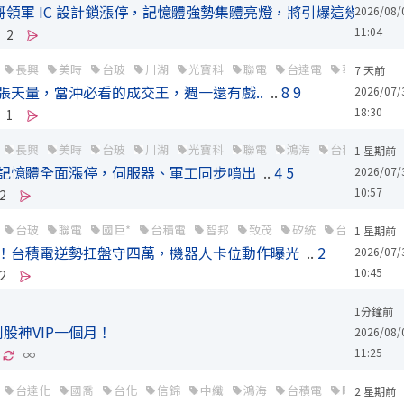
發哥領軍 IC 設計鎖漲停，記憶體強勢集體亮燈，將引爆這幾隻..
..
2026/08/
11:04
2
長興
美時
台玻
川湖
光寶科
聯電
台達電
華通
楠
7 天前
5 萬張天量，當沖必看的成交王，週一還有戲..
..
8
9
2026/07/
18:30
1
長興
美時
台玻
川湖
光寶科
聯電
鴻海
台積電
旺
1 星期前
！記憶體全面漲停，伺服器、軍工同步噴出
..
4
5
2026/07/
10:57
2
台玻
聯電
國巨*
台積電
智邦
致茂
矽統
台光電
聯
1 星期前
%！台積電逆勢扛盤守四萬，機器人卡位動作曝光
..
2
2026/07/
10:45
2
1分鐘前
股神VIP一個月！
2026/08/
11:25
∞
台達化
國喬
台化
信錦
中纖
鴻海
台積電
旺宏
華
2 星期前