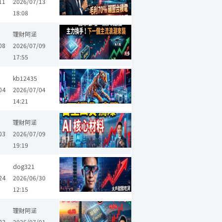
11
2026/07/13
18:08
國票金
豐達科
德律
智原
順達
昇貿
上詮
精材
碩天
理財阿涵
08
2026/07/09
17:55
kb12435
力噴發！
04
2026/07/04
14:21
電
南亞科
京元電子
威剛
陽程
世芯-KY
日月光投控
十銓
理財阿涵
03
2026/07/09
19:19
dog321
24
2026/06/30
12:15
晶豪科
群創
達航科技
宏齊
大中
保瑞
力積電
富鼎
理財阿涵
23
2026/07/01