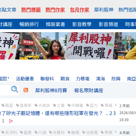
焦點文章
熱門標籤
熱門作家
包月作家
犀利股神
熱門追
財講座
暢銷排行
精裝套書
影音教學
影音頻道
時事
國巨*
活動優惠
聯發科
期貨
力積電
鴻海
欣興
南
犀利股神8月賽
報名聚財講座
南亞
遠東新
大統染
士電
中興電
亞力
華城
錩泰
2 天前
除了矽光子跟記憶體，還有哪些隱形冠軍在發光？
..
2
3
2026/08/
18:30
1
光洋科
富喬
川湖
光寶科
聯電
台達電
華通
鴻海
4 天前