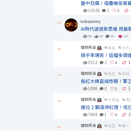
盤中狂飆！摺疊機急單
10326
2
kobepenny
→
AI時代波浪新思維 用最
∞
∞
∞
∞
理財阿涵
南亞
台化
→
換手率爆表！這檔多頭
5552
2
1
理財阿涵
南亞
和成
→
長紅大棒直接炸開！軍
1898
0
1
理財阿涵
大統益
南
→
連拉 2 顆漲停紅燈！低
7804
1
2
理財阿涵
南亞
勝一
→