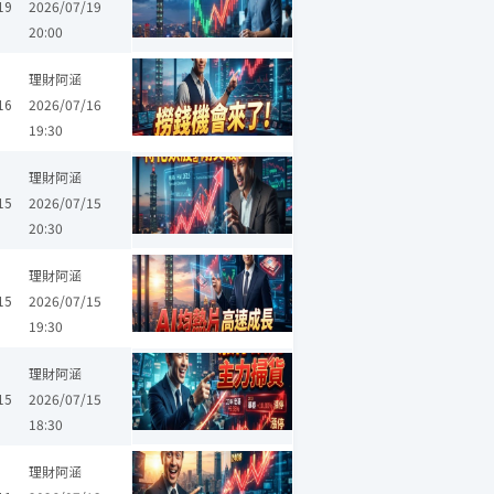
19
2026/07/19
20:00
辛耘
臻鼎-KY
台表科
台塑化
力積電
理財阿涵
16
2026/07/16
19:30
凡甲
中磊
精成科
啟碁
樺漢
理財阿涵
15
2026/07/15
20:30
理財阿涵
15
2026/07/15
19:30
邦
所羅門
兆赫
一詮
凱基金
晶豪科
鈺創
中磊
亞翔
理財阿涵
15
2026/07/15
18:30
達
威剛
上詮
台勝科
華星光
世界
鈺創
中美晶
新普
理財阿涵