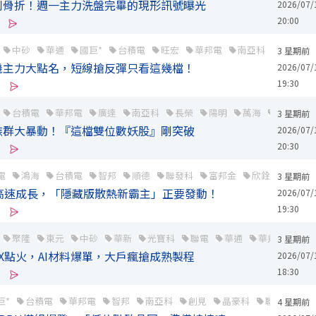
到骨折！週一主力洗盤完畢的現形訊號曝光
2026/07/
20:00
中砂
華通
國巨*
台積電
旺宏
華邦電
南亞科
精材
3 星期前
機主力大點名，短線搶反彈只看這幾檔！
2026/07/
19:30
台積電
華邦電
廣達
南亞科
長榮
陽明
萬海
緯創
3 星期前
族群大暴動！『這檔雙位數妖股』剛突破
2026/07/
20:30
電
鴻海
台積電
智邦
順德
聯發科
富邦金
欣銓
健策
3 星期前
片高速成長，「隱藏版散熱新霸主」正要發動！
2026/07/
19:30
聚隆
東元
中砂
華新
光寶科
聯電
華通
華邦電
智
3 星期前
ceX點火，AI材料爆單，大戶瘋搶成熟製程
2026/07/
18:30
巨*
台積電
華邦電
智邦
南亞科
創見
晶豪科
聯亞
順
4 星期前