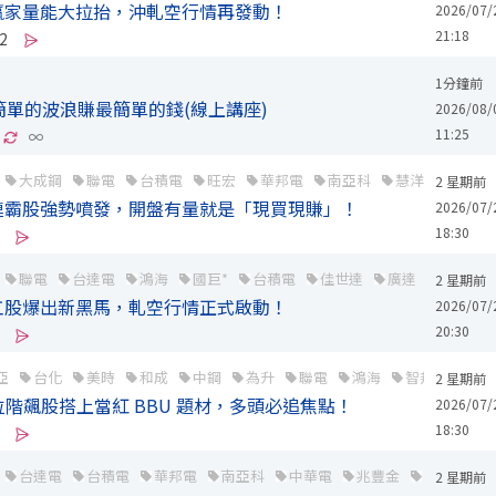
贏家量能大拉抬，沖軋空行情再發動！
2026/07/
21:18
2
1分鐘前
簡單的波浪賺最簡單的錢(線上講座)
2026/08/
11:25
∞
大成鋼
聯電
台積電
旺宏
華邦電
南亞科
慧洋-KY
欣
2 星期前
連霸股強勢噴發，開盤有量就是「現買現賺」！
2026/07/
18:30
聯電
台達電
鴻海
國巨*
台積電
佳世達
廣達
華新科
2 星期前
工股爆出新黑馬，軋空行情正式啟動！
2026/07/
20:30
亞
台化
美時
和成
中鋼
為升
聯電
鴻海
智邦
致茂
2 星期前
位階飆股搭上當紅 BBU 題材，多頭必追焦點！
2026/07/
18:30
台達電
台積電
華邦電
南亞科
中華電
兆豐金
永豐金
2 星期前