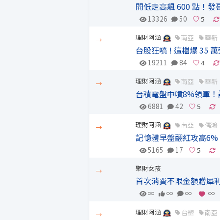
開低走高飆 600 點！
13326
50
理財阿涵
南亞
華新
→
台股狂噴 ! 這檔爆 3
19211
84
理財阿涵
南亞
華新
→
台積電盤中噴8%領軍
6881
42
理財阿涵
南亞
儒鴻
→
記憶體早盤翻紅攻高6
5165
17
聚財女孩
→
首次消費不限金額贈犀利
∞
∞
∞
∞
理財阿涵
台塑
南亞
→