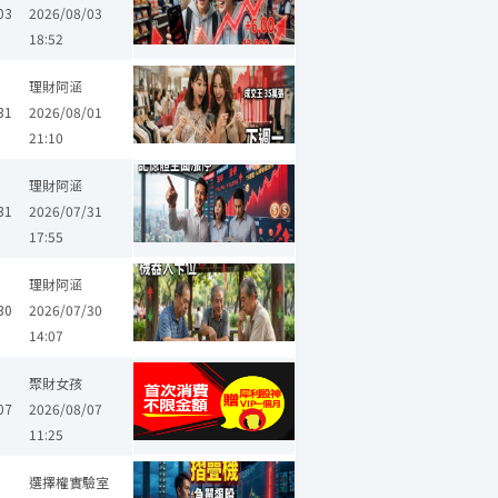
4
5
03
2026/08/03
18:52
梓電
鴻海
國巨*
台積電
旺宏
華邦電
智邦
致茂
金像電
理財阿涵
31
2026/08/01
21:10
宏
華邦電
智邦
聯強
南亞科
友達
聯發科
長榮航
漢翔
理財阿涵
31
2026/07/31
17:55
發科
盟立
怡利電
愛山林
統一超
奇鋐
欣興
艾訊
聯傑
理財阿涵
30
2026/07/30
14:07
聚財女孩
07
2026/08/07
11:25
邦電
英業達
廣達
南亞科
全新
大毅
華新科
奇鋐
欣興
選擇權實驗室