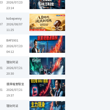
23
2026/07/23
23:14
kobepenny
07
2026/08/07
11:25
興
聯亞
艾訊
緯創
世界
凌華
樺漢
瑞祺電通
光聖
台
BAF5901
22
2026/07/23
04:12
亞航
漢翔
奇鋐
緯創
昇貿
京鼎
台半
亞翔
頎邦
理財阿涵
21
2026/07/21
20:30
台光電
南亞科
聯發科
盟立
長榮
長榮航
漢翔
潤泰全
選擇權實驗室
21
2026/07/21
19:37
奇鋐
台灣大
聯亞
弘塑
正達
緯創
威剛
雙鴻
上詮
理財阿涵