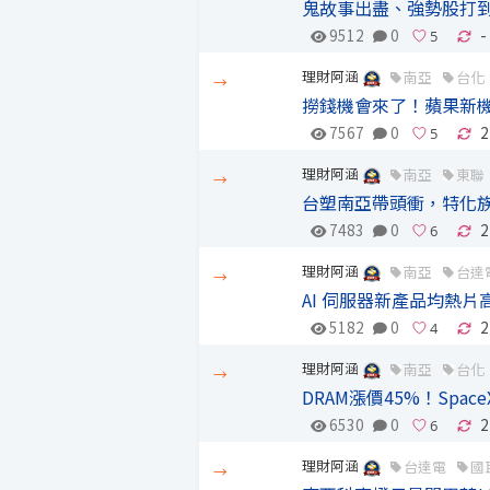
鬼故事出盡、強勢股打
9512
0
-
理財阿涵
南亞
台化
→
撈錢機會來了！蘋果新
7567
0
2
理財阿涵
南亞
東聯
→
台塑南亞帶頭衝，特化
7483
0
2
理財阿涵
南亞
台達
→
AI 伺服器新產品均熱
5182
0
2
理財阿涵
南亞
台化
→
DRAM漲價45%！Spa
6530
0
2
理財阿涵
台達電
國
→