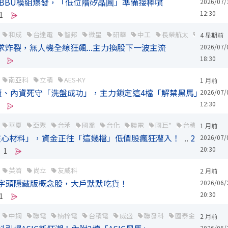
 BBU模組爆發，「低位階矽晶圓」準備接棒噴
2026/07/
12:30
1
和成
台達電
智邦
微星
研華
中工
長榮航太
凱基金
4 星期前
需求炸裂，無人機全線狂飆...主力換股下一波主流
2026/07/
18:30
南亞科
立積
AES-KY
1 月前
賣、內資死守「洗盤成功」，主力鎖定這4檔「解禁黑馬」準備暴
2026/07/
12:30
華夏
亞聚
台苯
國喬
台化
聯電
國巨*
台積電
華邦
1 月前
核心材料」，資金正往「這幾檔」低價股瘋狂灌入！
..
2
2026/07/
20:30
1
英濟
尚立
友威科
2 月前
1字頭隱藏版概念股，大戶默默吃貨！
2026/06/
20:30
1
中鋼
聯電
楠梓電
台積電
威盛
聯發科
國泰金
中信金
2 月前
2026/06/