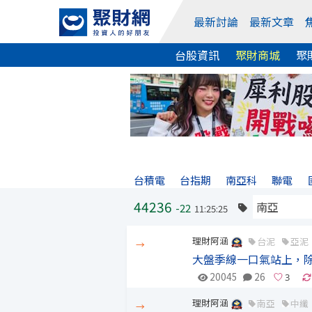
最新討論
最新文章
台股資訊
聚財商城
聚
台積電
台指期
南亞科
聯電
44236
-22
11:25:25
理財阿涵
台泥
亞泥
→
大盤季線一口氣站上，
20045
26
理財阿涵
南亞
中纖
→