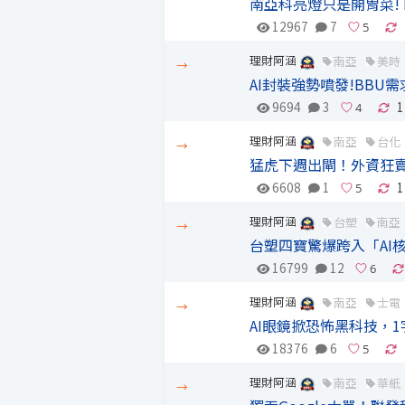
南亞科亮燈只是開胃菜!
12967
7
理財阿涵
南亞
美時
→
AI封裝強勢噴發!BBU
9694
3
1
理財阿涵
南亞
台化
→
猛虎下週出閘！外資狂
6608
1
1
理財阿涵
台塑
南亞
→
台塑四寶驚爆跨入「AI
16799
12
理財阿涵
南亞
士電
→
AI眼鏡掀恐怖黑科技，
18376
6
理財阿涵
南亞
華紙
→