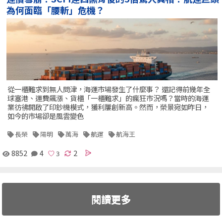
為何面臨「腰斬」危機？
從一櫃難求到無人問津，海運市場發生了什麼事？ 還記得前幾年全
球塞港、運費飆漲、貨櫃「一櫃難求」的瘋狂市況嗎？當時的海運
業彷彿開啟了印鈔機模式，獲利屢創新高。然而，榮景宛如昨日，
如今的市場卻是風雲變色
長榮
陽明
萬海
航運
航海王
8852
4
2
閱讀更多