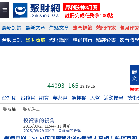
犀利股神8月賽
註冊完成任務拿100點
最新討論
最新文章
焦點文章
熱門標籤
熱門作家
包月作
台股資訊
聚財商城
聚財講座
暢銷排行
精裝套書
影音教
發
文
44093
-165
19:19:25
換稿費
台指期
台積電
期貨
華邦電
選擇權
大盤
活動優惠
技術
標籤：
航海王
投資家的視角
2025/09/27 11:44 - 11 月前
2025/09/29 00:12 - 投資家的視角
運價雪崩！SCFI連四黑背後的5個驚人真相！航運巨頭