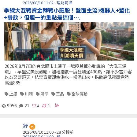
2026/08/10 11:02 - 理財阿涵
季線大混戰資金轉戰小飆股！盤面主流:機器人+塑化
+餐飲，但週一的重點是這個….
2026年8月7日的台北股市上演了一場極其驚心動魄的「大洗三溫
暖」。早盤受美股激勵，加權指數一度狂飆逾430點，讓不少當沖客
以為又要飛天，結果賣壓卻像洪水一樣湧出來，指數高低震盪竟然
高達885
上銀
川湖
鴻準
王品
全球傳動
9956
21
1
舒
包
2026/08/10 11:00 -
28 分鐘前
2026/08/10 11:00 - 舒