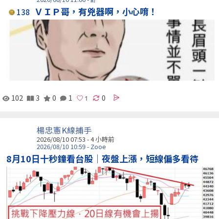
ＶＩＰ哥，有兇器啊，小心唷！
138
102
3
0
1
0
楊忠憲K線捕手
2026/08/10 07:53 -
4 小時前
2026/08/10 10:59 - Zooe
8月10日十秒鐘看台股｜夜盤上漲，短線偏多看待