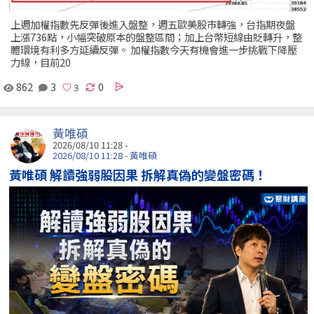
上週加權指數先反彈後進入盤整，週五歐美股市轉強，台指期夜盤
上漲736點，小幅突破原本的盤整區間；加上台幣短線由貶轉升，整
體環境有利多方延續反彈。 加權指數今天有機會進一步挑戰下降壓
力線，目前20
862
3
0
黃唯碩
2026/08/10 11:28 -
2026/08/10 11:28 - 黃唯碩
黃唯碩 解讀強弱股因果 拆解真偽的變盤密碼！