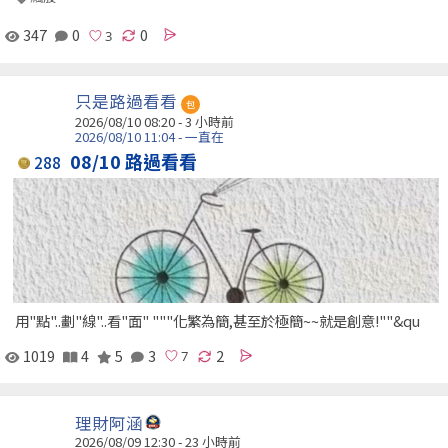
347
0
0
只是路過看看
包
2026/08/10 08:20 -
3 小時前
2026/08/10 11:04 - 一直在
08/10 路過看看
288
用"點"..劃"線"..看"面" """化繁為簡,甚至於極簡~~就是創意!""&qu
1019
4
5
3
2
理財阿涵
2026/08/09 12:30 -
23 小時前