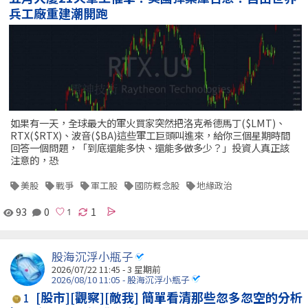
兵工廠重建潮開跑
如果有一天，全球最大的軍火買家突然把洛克希德馬丁($LMT)、
RTX($RTX)、波音($BA)這些軍工巨頭叫進來，給你三個星期時間
回答一個問題，「到底還能多快、還能多做多少？」投資人真正該
注意的，恐
美股
戰爭
軍工股
國防概念股
地緣政治
93
0
1
股海沉浮小瓶子
2026/07/22 11:45 - 3 星期前
2026/08/10 11:05 - 股海沉浮小瓶子
[股市][觀察][敵我] 簡單看清那些忽多忽空的分析
1