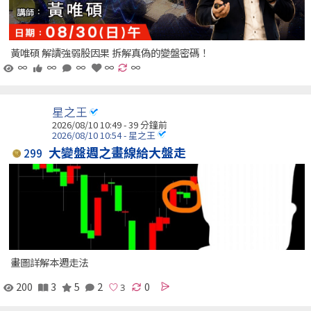
黃唯碩 解讀強弱股因果 拆解真偽的變盤密碼！
∞
∞
∞
∞
∞
星之王
2026/08/10 10:49 -
39 分鐘前
2026/08/10 10:54 - 星之王
大變盤週之畫線給大盤走
299
畫圖詳解本週走法
200
3
5
2
0