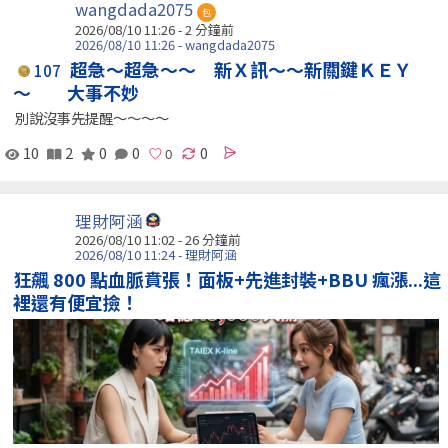
wangdada2075
包
2026/08/10 11:26 -
2 分鐘前
2026/08/10 11:26 - wangdada2075
超急～超急～～ 新Ｘ訊～～新關鍵ＫＥＹ
107
～ 大事不妙
別說沒事先提醒～～～～
10
2
0
0
0
理財阿涵
2026/08/10 11:02 -
26 分鐘前
2026/08/10 11:24 - 理財阿涵
狂飆 800 點血脈賁張！面板+先進封裝+BBU 瘋漲...這
裡還有便宜撿！