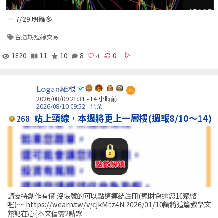
ㄧ.7/29.明確多
台指期短線交易
1820
11
10
8
0
Logan羅根
包
2026/08/09 21:31 -
14 小時前
2026/08/10 09:52 - 朵朵
站上頸線，本週將更上一層樓(週報8/10～14)
268
請支持創作有價 沒帳號的可以點這連結註冊(聚財會送您10聚幣
喔)~~ https://wearn.tw/v/cjkMcz4N 2026/01/10請將這篇教學文
熟記在心(本文僅需2點聚