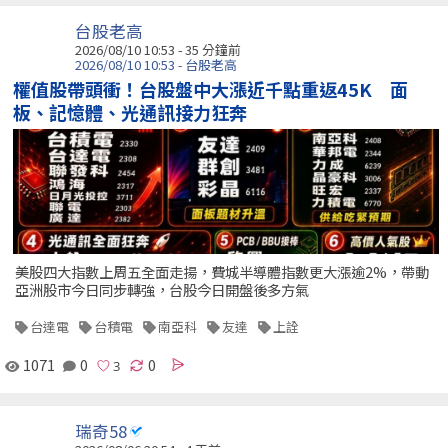
台股老高
2026/08/10 10:53 -
35 分鐘前
2026/08/10 10:53 - 台股老高
權值股帶頭衝！台股盤中大漲近千點重返45K 面
板、記憶體、光通訊接力狂奔
美股四大指數上周五全面走揚，費城半導體指數更大漲逾2%，帶動
亞洲股市今日同步轉強，台股今日開盤後多方氣
台達電
台積電
南亞科
友達
上詮
1071
0
0
瑞奇58