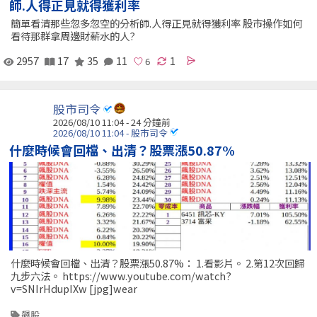
師.人得正見就得獲利率
簡單看清那些忽多忽空的分析師.人得正見就得獲利率 股市操作如何
看待那群拿周邊財薪水的人?
2957
17
35
11
1
股市司令
2026/08/10 11:04 -
24 分鐘前
2026/08/10 11:04 - 股市司令
什麼時候會回檔、出清？股票漲50.87%
什麼時候會回檔、出清？股票漲50.87%： 1.看影片。 2.第12次回歸
九步六法。 https://www.youtube.com/watch?
v=SNIrHdupIXw [jpg]wear
飆股