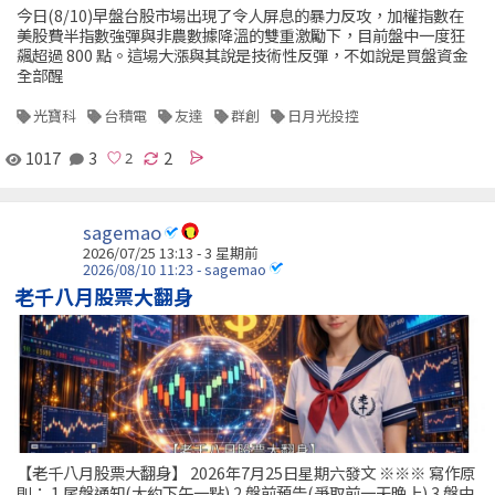
今日(8/10)早盤台股市場出現了令人屏息的暴力反攻，加權指數在
美股費半指數強彈與非農數據降溫的雙重激勵下，目前盤中一度狂
飆超過 800 點。這場大漲與其說是技術性反彈，不如說是買盤資金
全部醒
光寶科
台積電
友達
群創
日月光投控
1017
3
2
sagemao
2026/07/25 13:13 - 3 星期前
2026/08/10 11:23 - sagemao
老千八月股票大翻身
【老千八月股票大翻身】 2026年7月25日星期六發文 ※※※ 寫作原
則： 1.尾盤通知(大約下午一點) 2.盤前預告(爭取前一天晚上) 3.盤中