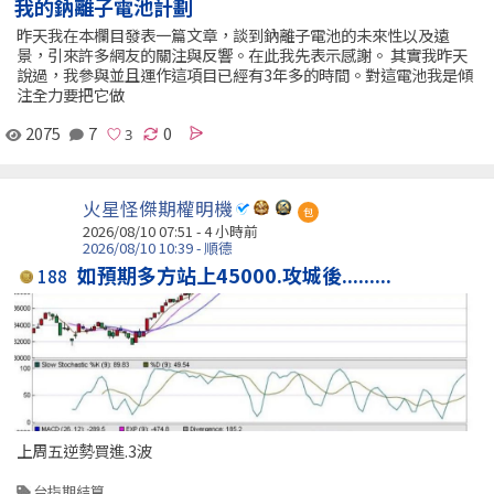
我的鈉離子電池計劃
昨天我在本欄目發表一篇文章，談到鈉離子電池的未來性以及遠
景，引來許多網友的關注與反響。在此我先表示感謝。 其實我昨天
說過，我參與並且運作這項目已經有3年多的時間。對這電池我是傾
注全力要把它做
2075
7
0
火星怪傑期權明機
包
2026/08/10 07:51 -
4 小時前
2026/08/10 10:39 - 順德
如預期多方站上45000.攻城後.........
188
上周五逆勢買進.3波
台指期結算