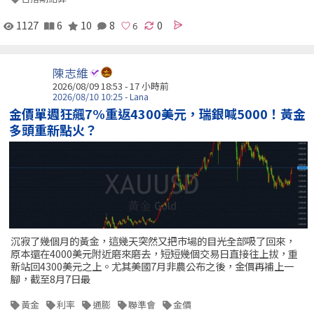
1127
6
10
8
0
陳志維
2026/08/09 18:53 -
17 小時前
2026/08/10 10:25 - Lana
金價單週狂飆7%重返4300美元，瑞銀喊5000！黃金
多頭重新點火？
沉寂了幾個月的黃金，這幾天突然又把市場的目光全部吸了回來，
原本還在4000美元附近磨來磨去，短短幾個交易日直接往上拔，重
新站回4300美元之上。尤其美國7月非農公布之後，金價再補上一
腳，截至8月7日最
黃金
利率
通膨
聯準會
金價