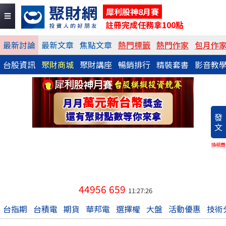
犀利股神8月賽
註冊完成任務拿100點
最新討論
最新文章
焦點文章
熱門標籤
熱門作家
包月作
台股資訊
聚財商城
聚財講座
暢銷排行
精裝套書
影音教
發
文
換稿費
44956
659
11:27:26
台指期
台積電
期貨
華邦電
選擇權
大盤
活動優惠
技術