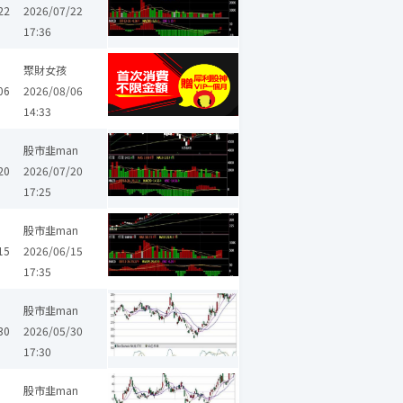
22
2026/07/22
17:36
聚財女孩
06
2026/08/06
14:33
股市韭man
20
2026/07/20
17:25
KY
精成科
台燿
股市韭man
15
2026/06/15
17:35
股市韭man
30
2026/05/30
17:30
股市韭man