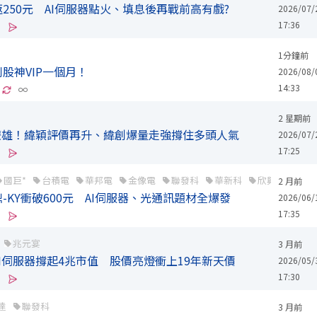
250元 AI伺服器點火、填息後再戰前高有戲?
2026/07/
17:36
1分鐘前
股神VIP一個月！
2026/08/
14:33
∞
2 星期前
雙雄！緯穎評價再升、緯創爆量走強撐住多頭人氣
2026/07/
17:25
國巨*
台積電
華邦電
金像電
聯發科
華新科
欣興
臻鼎-
2 月前
KY衝破600元 AI伺服器、光通訊題材全爆發
2026/06/
17:35
兆元宴
3 月前
I伺服器撐起4兆市值 股價亮燈衝上19年新天價
2026/05/
17:30
達
聯發科
3 月前