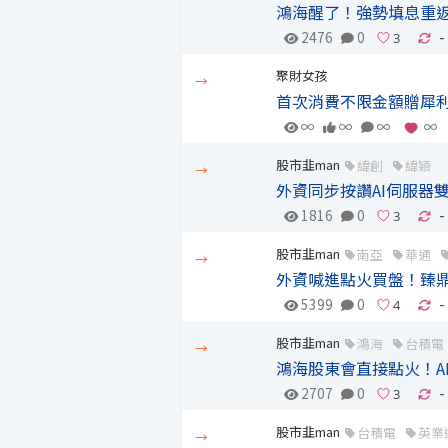
鴻海醒了！強勢填息重返
2476
0
-
聚財女孩
→
首次消費不限金額贈犀利
∞
∞
∞
∞
股市韭man
緯創
緯穎
→
外資同步按讚AI伺服器
1816
0
-
股市韭man
南亞
華通
→
外資喊進點火買盤！臻鼎-
5399
0
-
股市韭man
鴻海
台積電
→
鴻海股東會直接點火！A
2707
0
-
股市韭man
台積電
英業
→