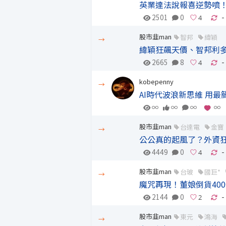
英業達法說報喜逆勢噴！
2501
0
-
股市韭man
智邦
緯穎
→
緯穎狂飆天價、智邦利多
2665
8
-
kobepenny
→
AI時代波浪新思維 用最
∞
∞
∞
∞
股市韭man
台達電
金寶
→
公公真的起風了？外資狂
4449
0
-
股市韭man
台玻
國巨*
→
魔咒再現！董娘倒貨40
2144
0
-
股市韭man
東元
鴻海
→