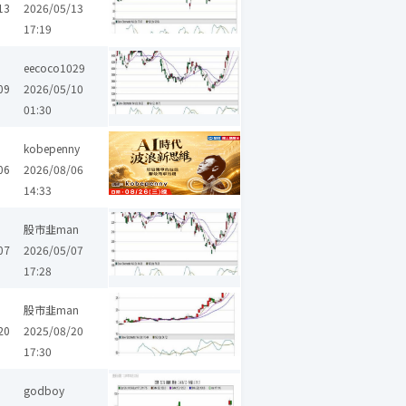
13
2026/05/13
17:19
eecoco1029
09
2026/05/10
01:30
kobepenny
06
2026/08/06
14:33
股市韭man
07
2026/05/07
17:28
股市韭man
20
2025/08/20
17:30
godboy