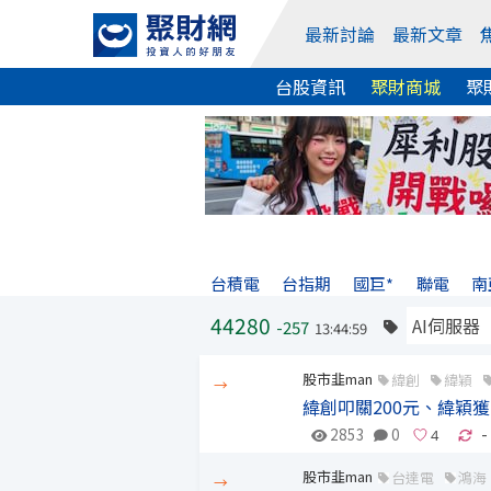
最新討論
最新文章
台股資訊
聚財商城
聚
台積電
台指期
國巨*
聯電
南
44280
-257
13:44:59
股市韭man
緯創
緯穎
→
緯創叩關200元、緯穎
2853
0
-
股市韭man
台達電
鴻海
→