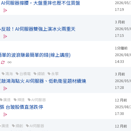
AI伺服器撐腰，大盤重摔也壓不住買盤
2026/05/
17:19
3 月前
反殺！AI伺服器雙強上演冰火兩重天
2026/05/
17:15
1分鐘前
簡單的波浪賺最簡單的錢(線上講座)
2026/08/
14:33
∞
鴻海
台積電
緯穎
永擎
3 月前
敲鴻海點火 AI伺服器、低軌衛星題材續燒
2026/05/
17:28
廣達
輝達
AI伺服器
12 月前
0張 台玻股價直落跌停
2025/08/
17:30
廣達
緯創
AI伺服器
12 月前