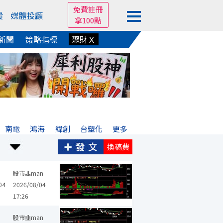
免費註冊
蹤
媒體投顧
拿100點
新聞
策略指標
聚財Ｘ
南電
鴻海
緯創
台塑化
更多
換稿費
股市韭man
04
2026/08/04
17:26
股市韭man