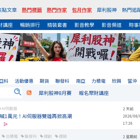
焦點文章
熱門標籤
熱門作家
包月作家
犀利股神
熱門追
財講座
暢銷排行
精裝套書
影音教學
影音頻道
時事
亞科
活動優惠
期貨
聯發科
南亞
力積電
欣興
當沖
犀利股神8月賽
報名聚財講座
AI伺服器
2 天前
獲喊1萬元！AI伺服器雙雄再掀高潮
2026/08/
17:26
台積電
聯發科
緯創
緯穎
2 星期前