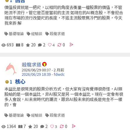
1
價值投資就是一把尺，以相同的角度去衡量一檔股票的價值，不管
她流不流行，管它是否是當前的主流 如現在的AI概念股，不會迎合
現在市場的流行改變尺的長度，不追主流股聚焦冷門的股票，今天
我來拆 解
基礎理論
經驗談
殺龍求道
693
8
20
2
0
殺龍求道
2026/06/29 00:37 - 2 月前
2026/06/29 18:39 - fdwdc
核心
1
本益比是很常見的股票分析方式，但大家有沒有覺得很奇怪，AI類
股給的是一個本益比，非AI股又是另 一個本益比。現在一定會有很
多人會說，AI未來時代的潮流，跟非AI股未來的成長是完全不一樣
的，會
基礎理論
經驗談
殺龍求道
1364
7
20
2
0