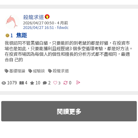
殺龍求道
2026/04/27 00:50 - 4 月前
2026/04/27 16:51 - fdwdc
焦距
1
我很認同不管黑貓白貓，只要能抓的到老鼠的都是好貓，在投資市
場也是如此，只要能獲利且經歷過3 個多空循環考驗，都是好方法。
在投資市場因為每個人的個性和擅長的分析方式都不盡相同，最適
合自 己的
基礎理論
經驗談
殺龍求道
1079
4
10
2
0
閱讀更多