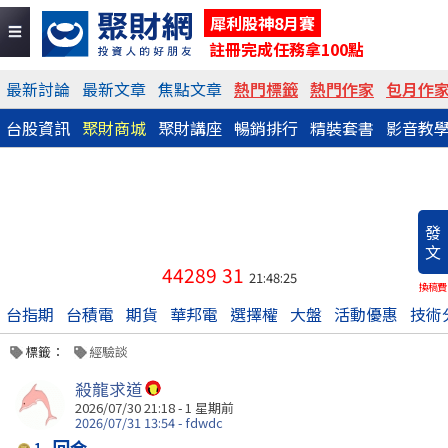
犀利股神8月賽
註冊完成任務拿100點
最新討論
最新文章
焦點文章
熱門標籤
熱門作家
包月作
台股資訊
聚財商城
聚財講座
暢銷排行
精裝套書
影音教
發
文
44289
31
21:48:25
換稿費
台指期
台積電
期貨
華邦電
選擇權
大盤
活動優惠
技術
標籤：
經驗談
殺龍求道
2026/07/30 21:18 - 1 星期前
2026/07/31 13:54 - fdwdc
回合