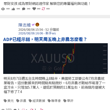
聚財女孩 成為聚財網認證作家 解鎖您的專屬福利與功能！
∞
∞
∞
∞
∞
陳志維
2026/08/06 15:56 -
52 分鐘前
2026/08/06 16:06 - 新手ws
ADP已經示弱，明天周五晚上非農怎麼看？
明天8月7日週五台北時間晚上8點半，美國勞工部要公布7月非農就
業報告。這份數據來的時間點有點微妙。6月非農才剛給市場潑了一
盆冷水，只增加5.7萬人，遠低於預期的11萬左右，前兩個月還被大
幅下修了7.4
美元
非農
經濟數據
聯準會
華許
273
1
1