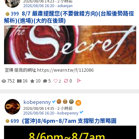
2026/08/06 14:23 -
2 小時前
2026/08/06 16:20 - adianjan
8/7 嚴肅提醒您(不要做錯方向)(台股後勢路徑
399
解析)(進場)(大的在後頭)
宣傳 挺我的網址 https://wearn.tw/f/112086
752
16
10
5
0
kobepenny
包
2026/08/06 14:35 -
2 小時前
2026/08/06 16:20 - kobepenny
(當沖)8/6pm~8/7am 支撐壓力策略圖
699