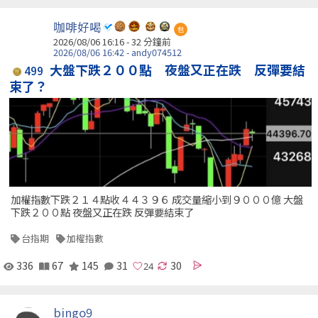
咖啡好喝
包
2026/08/06 16:16 -
32 分鐘前
2026/08/06 16:42 - andy074512
大盤下跌２００點 夜盤又正在跌 反彈要結
499
束了？
加權指數下跌２１４點收４４３９６ 成交量縮小到９０００億 大盤
下跌２００點 夜盤又正在跌 反彈要結束了
台指期
加權指數
336
67
145
31
30
bingo9