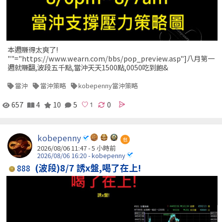
本週賺得太爽了!
""="https://www.wearn.com/bbs/pop_preview.asp"]八月第一
週就賺翻,波段五千點,當沖天天1500點,0050吃到飽&
當沖
當沖策略
kobepenny當沖策略
657
4
10
5
0
kobepenny
包
2026/08/06 11:47 -
5 小時前
2026/08/06 16:20 - kobepenny
(波段)8/7 誘x盤,喝了在上!
888