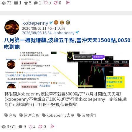
73
1
5
1
0
kobepenny
2026/08/05 11:46 - 1 天前
2026/08/06 16:34 - kobepenny
八月第一週就賺翻,波段五千點,當沖天天1500點,0050
吃到飽
轉眼間,kobepenny波段單不就要5000點了?八月才開始,天天賺!
(kobepenny不會說自己100%,但是行情來kobepenny一定咬住,拿
到自己該拿的!) (七月份不好做,但是機會
台股
當沖交易
kobepenny大單
波段操作
3771
9
0