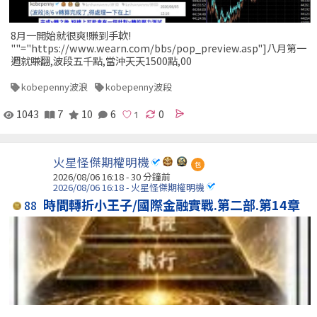
8月一開始就很爽!賺到手軟!
""="https://www.wearn.com/bbs/pop_preview.asp"]八月第一
週就賺翻,波段五千點,當沖天天1500點,00
kobepenny波浪
kobepenny波段
1043
7
10
6
0
火星怪傑期權明機
包
2026/08/06 16:18 -
30 分鐘前
2026/08/06 16:18 - 火星怪傑期權明機
時間轉折小王子/國際金融實戰.第二部.第14章
88