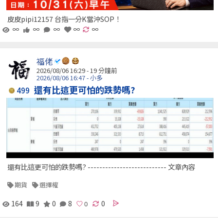
皮皮pipi12157 台指一分K當沖SOP！
∞
∞
∞
∞
∞
福佬
2026/08/06 16:29 -
19 分鐘前
2026/08/06 16:47 - 小多
還有比這更可怕的跌勢嗎?
499
還有比這更可怕的跌勢嗎? --------------------------- 文章內容
期貨
選擇權
164
9
0
8
0