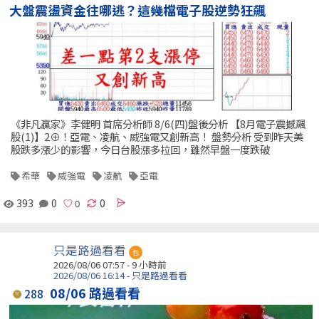
大盤震盪資金往哪逃？這幾檔電子股逆勢狂飆
《非凡贏家》李健明 首席分析師 8/6(四)盤後分析 【8月電子震撼飆
股(1)】2⊕！亞電、凌航、威強電又創新高！ 盤勢分析 受到昨天美
股跌多漲少的影響，今日台股漲多拉回，雖然早盤一度跌破
希華
威強電
凌航
亞電
393
0
0
只是路過看看
包
2026/08/06 07:57 -
9 小時前
2026/08/06 16:14 - 只是路過看看
08/06 路過看看
288