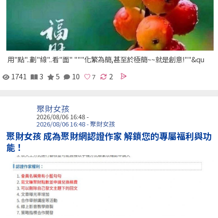
用"點"..劃"線"..看"面" """化繁為簡,甚至於極簡~~就是創意!""&qu
1741
3
5
10
2
聚財女孩
2026/08/06 16:48 -
2026/08/06 16:48 - 聚財女孩
聚財女孩 成為聚財網認證作家 解鎖您的專屬福利與功
能！