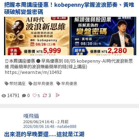
把握本周講座優惠！kobepenny掌握波浪節奏、黃唯
碩破解變盤密碼
⏰本周講座優惠 ● 早鳥優惠到 08/05 kobepenny-AI時代波浪新思
維 用最簡單的波浪賺最簡單的錢(線上講座)
https://wearn.tw/m/10492
聚財講座
超早鳥優惠
早鳥優惠
14791
0
3
嘎飛貓
2026/06/24 16:41 - 2 月前
2026/08/06 16:48 - natalie888
出來混的早晚要還.....這就是江湖