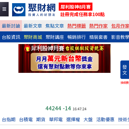
犀利股神8月賽
註冊完成任務拿100點
最新討論
最新文章
焦點文章
熱門標籤
熱門作家
包月作
台股資訊
聚財商城
聚財講座
暢銷排行
精裝套書
影音教
發
文
換稿費
44244
-14
16:47:24
台指期
台積電
期貨
華邦電
選擇權
大盤
活動優惠
技術