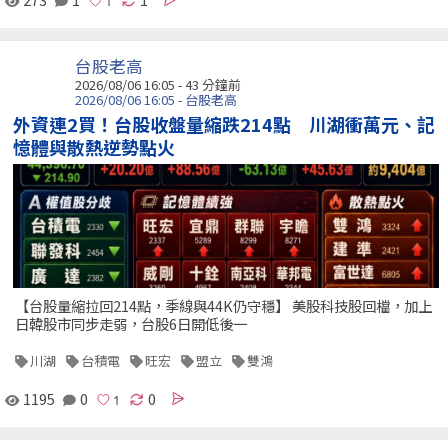
台股老高
2026/08/06 16:05 -
43 分鐘前
2026/08/06 16:05 - 台股老高
外資連2買！台股收盤量縮跌214點 川湖衝萬元、記
憶體與散熱逆勢點火
【台股量縮拉回214點，季線與44K仍守穩】 美股科技股回檔，加上
日韓股市同步走弱，台股6日開低後一
川湖
台積電
旺宏
盟立
雙鴻
1195
0
0