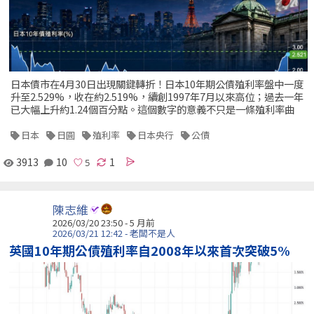
日本債市在4月30日出現關鍵轉折！日本10年期公債殖利率盤中一度
升至2.529%，收在約2.519%，續創1997年7月以來高位；過去一年
已大幅上升約1.24個百分點。這個數字的意義不只是一條殖利率曲
日本
日圓
殖利率
日本央行
公債
3913
10
1
陳志維
2026/03/20 23:50 - 5 月前
2026/03/21 12:42 - 老闆不是人
英國10年期公債殖利率自2008年以來首次突破5%