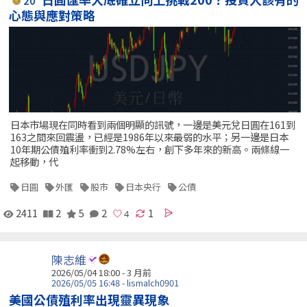
20
心態與應對策略
日本市場現在同時看到兩個明顯的訊號，一邊是美元兌日圓在161到
163之間來回震盪，已經是1986年以來最弱的水平；另一邊是日本
10年期公債殖利率衝到2.78%左右，創下多年來的新高。兩條線一
起移動，代
日圓
外匯
股市
日本央行
公債
2411
2
5
2
1
陳志維
2026/05/04 18:00 - 3 月前
2026/05/05 16:48 - lismalch0901
美國公債殖利率出現靈異現象