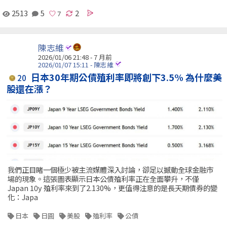
2513
5
2
陳志維
2026/01/06 21:48 - 7 月前
2026/01/07 15:11 - 陳志維
日本30年期公債殖利率即將創下3.5% 為什麼美
20
股還在漲？
我們正目睹一個極少被主流媒體深入討論，卻足以撼動全球金融市
場的現象。這張圖表顯示日本公債殖利率正在全面攀升，不僅
Japan 10y 殖利率來到了2.130%，更值得注意的是長天期債券的變
化：Japa
日本
日圓
美股
殖利率
公債