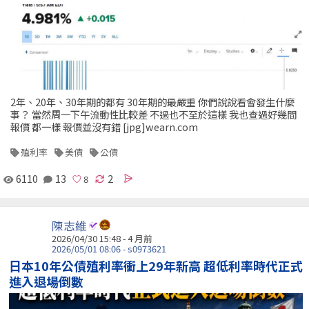
2年、20年、30年期的都有 30年期的最嚴重 你們說說看會發生什麼
事？ 當然周一下午流動性比較差 不過也不至於這樣 我也查過好幾間
報價 都一樣 報價並沒有錯 [jpg]wearn.com
殖利率
美債
公債
6110
13
2
陳志維
2026/04/30 15:48 - 4 月前
2026/05/01 08:06 - s0973621
日本10年公債殖利率衝上29年新高 超低利率時代正式
進入退場倒數