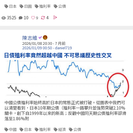
日本
日圓
殖利率
公債
3525
10
4
陳志維
2026/01/08 20:30 - 7 月前
2026/01/09 00:50 - daniel719
日債殖利率竟然超越中國 不可思議歷史性交叉
中國公債殖利率始終高於日本的常態正式被打破。從圖表中我們可
以清楚看到，日本10年期公債（殖利率一路攀升並強勢突破2.10%
關卡，創下自1999年以來的新高；反觀中國同天期公債殖利率卻滑
落至1.86%附
中國
日本
殖利率
經濟
公債