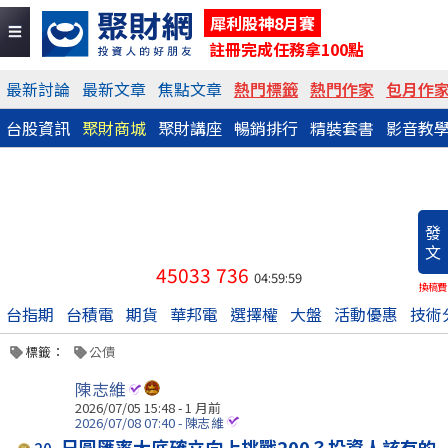
犀利股神8月賽
註冊完成任務拿100點
最新討論
最新文章
焦點文章
熱門標籤
熱門作家
包月作
台股資訊
聚財商城
聚財講座
暢銷排行
精裝套書
影音教
發
文
45033
736
04:59:59
換稿費
台指期
台積電
期貨
華邦電
選擇權
大盤
活動優惠
技術
標籤：
公債
陳志維
2026/07/05 15:48 - 1 月前
2026/07/08 07:40 - 陳志維
日圓匯率大底確立向上挑戰200？投資人該有的