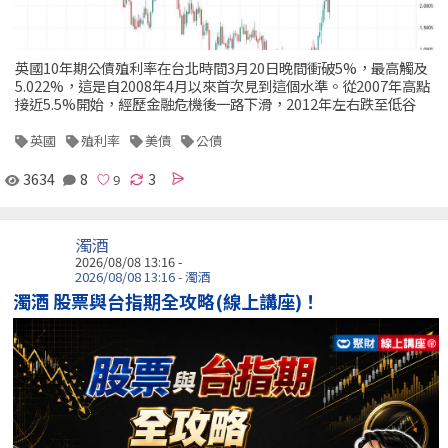
英國10年期公債殖利率在台北時間3月20日晚間衝破5%，最高觸及
5.022%，這是自2008年4月以來首次見到這個水準。從2007年高點
接近5.5%開始，經歷金融危機後一路下滑，2012年左右跌至低谷
英國
殖利率
美債
公債
3634
8
3
濁酒
2026/08/08 13:16 -
2026/08/08 13:16 - 濁酒
濁酒 股票與台指期全攻略(線上講座)！