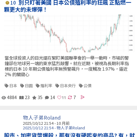
別只盯著美國 日本公債殖利率的狂飆 正點燃一
10
顆更大的未爆彈！
當全球投資人的目光還在緊盯美國聯準會的一舉一動時，市場的警
鐘卻在地球另一端的東京猛烈敲響。就在近期，被視為長期利率指
標的日本 10 年期公債殖利率無預警飆升，一度觸及 1.97%，逼近
2% 的關鍵心
日本
日圓
殖利率
日本央行
公債
4884
23
35
14
7
物人子弟Roland
2025/10/12 21:54 - 10 月前
2025/10/12 21:54 - 物人子弟Roland
股市、加密貨幣爆殺，那有沒有硬起來的商品? 有，就