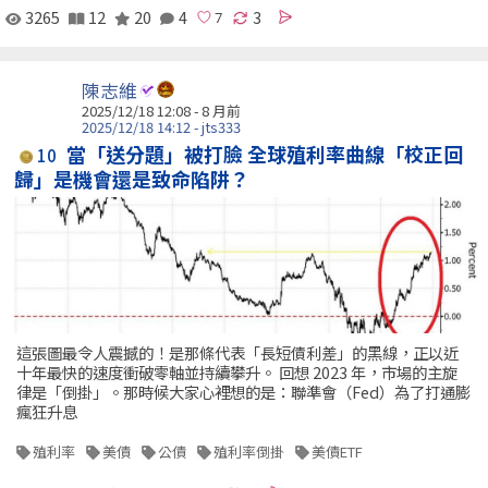
3265
12
20
4
3
陳志維
2025/12/18 12:08 - 8 月前
2025/12/18 14:12 - jts333
當「送分題」被打臉 全球殖利率曲線「校正回
10
歸」是機會還是致命陷阱？
這張圖最令人震撼的！是那條代表「長短債利差」的黑線，正以近
十年最快的速度衝破零軸並持續攀升。 回想 2023 年，市場的主旋
律是「倒掛」。那時候大家心裡想的是：聯準會（Fed）為了打通膨
瘋狂升息
殖利率
美債
公債
殖利率倒掛
美債ETF