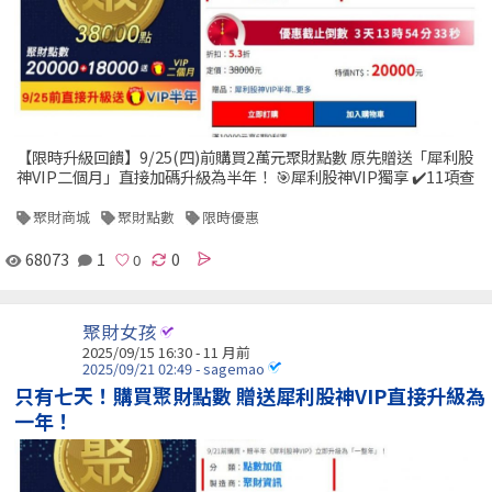
【限時升級回饋】9/25(四)前購買2萬元聚財點數 原先贈送「犀利股
神VIP二個月」直接加碼升級為半年！ 🎯犀利股神VIP獨享 ✔️11項查
聚財商城
聚財點數
限時優惠
68073
1
0
聚財女孩
2025/09/15 16:30 - 11 月前
2025/09/21 02:49 - sagemao
只有七天！購買聚財點數 贈送犀利股神VIP直接升級為
一年！