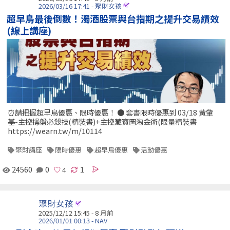
2026/03/16 17:41 - 聚財女孩
超早鳥最後倒數！濁酒股票與台指期之提升交易績效
(線上講座)
⏰請把握超早鳥優惠、限時優惠！ ● 套書限時優惠到 03/18 黃肇
基-主控操盤必殺技(精裝書)+主控藏寶圖淘金術(限量精裝書
https://wearn.tw/m/10114
聚財講座
限時優惠
超早鳥優惠
活動優惠
24560
0
1
聚財女孩
2025/12/12 15:45 - 8 月前
2026/01/01 00:13 - NAV