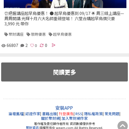
⏰把握講座超早鳥優惠！ ● 超早鳥優惠到 09/17 🌟 周三線上講座—
周周開講 光輝十月六大名師重磅登場！ 六堂合購超早鳥價只要
3,990 元 帶你
聚財講座
限時優惠
超早鳥優惠
66807
2
0
閱讀更多
安裝APP
論壇舊檔
|
認證作家
|
書籍出版
|
刊登廣告
|
RSS
|
隱私權政策
|
常見問題
|
關於聚財網
|
加入聚財網作家
著作權及責任歸作者所有 資訊數據僅供參考
聚財資訊
版權所有© wearn.com All Rights Reserved.