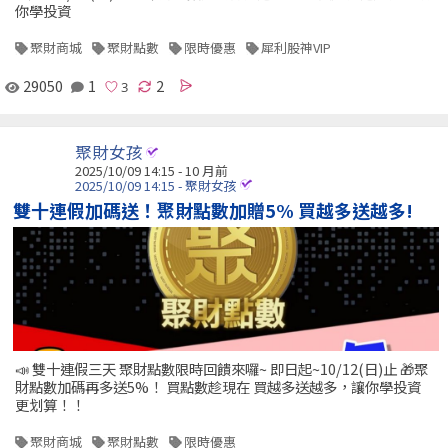
你學投資
聚財商城
聚財點數
限時優惠
犀利股神VIP
29050
1
2
聚財女孩
2025/10/09 14:15 - 10 月前
2025/10/09 14:15 - 聚財女孩
雙十連假加碼送！聚財點數加贈5% 買越多送越多!
📣 雙十連假三天 聚財點數限時回饋來囉~ 即日起~10/12(日)止 🎁聚
財點數加碼再多送5%！ 買點數趁現在 買越多送越多，讓你學投資
更划算！！
聚財商城
聚財點數
限時優惠