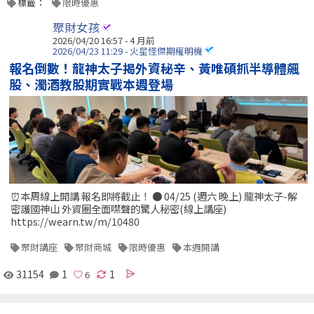
標籤：
限時優惠
聚財女孩
2026/04/20 16:57 - 4 月前
2026/04/23 11:29 - 火星怪傑期權明機
報名倒數！龍神太子揭外資秘辛、黃唯碩抓半導體飆
股、濁酒教股期實戰本週登場
⏰本周線上開講 報名即將截止！ ● 04/25 (週六 晚上) 龍神太子-解
密護國神山 外資圈全面噤聲的驚人秘密(線上講座)
https://wearn.tw/m/10480
聚財講座
聚財商城
限時優惠
本週開講
31154
1
1