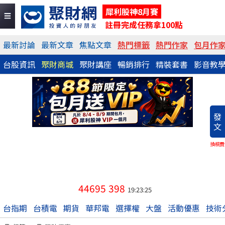
犀利股神8月賽
註冊完成任務拿100點
最新討論
最新文章
焦點文章
熱門標籤
熱門作家
包月作
台股資訊
聚財商城
聚財講座
暢銷排行
精裝套書
影音教
發
文
換稿費
44695
398
19:23:25
台指期
台積電
期貨
華邦電
選擇權
大盤
活動優惠
技術