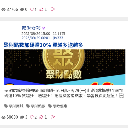
37766
0
1
聚財女孩
2025/09/26 15:00 - 11 月前
2025/09/29 00:01 - jts333
聚財點數加碼贈10% 買越多送越多
📣 教師節連假限時回饋來囉~ 即日起~9/29(一)止 🎁聚財點數全面加
碼送10% 買越多，送越多！ 把握機會補點數，學習投資更超值！
聚財商城
聚財點數
限時優惠
58030
3
1