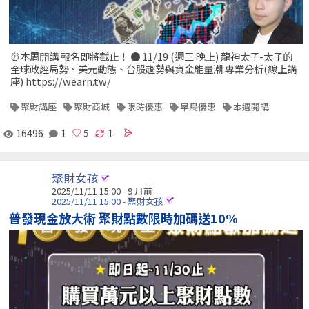
⏰本周開講 報名即將截止！ ● 11/19 (週三 晚上) 龍神太子-太子的
全球政經局勢、美元動態、台股趨勢與資金能量潮 專業分析(線上講
座) https://wearn.tw/
聚財講座
聚財商城
限時優惠
早鳥優惠
本週開講
16496
1
1
聚財女孩
2025/11/11 15:00 - 9 月前
2025/11/11 15:00 - 聚財女孩
普發現金放大術 聚財點數限時加碼送10%