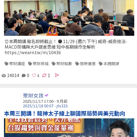
⏰本周開講 報名即將截止！ ● 11/29 (週六 下午) 威奇-威奇技法-
MACD架構與大戶建倉思維 短中長期操作全解析
https://wearn.tw/m/10436
聚財講座
聚財商城
聚財點數
限時優惠
本週開課
14014
0
1
聚財女孩
2025/11/17 17:00 - 9 月前
2025/11/18 00:07 - jts333
本周三開講！龍神太子線上聊國際局勢與美元動向