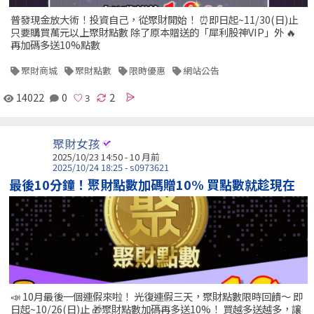
普發現金放大術！投資自己，從聚財開始！ ⏰即日起~11/30(日)止
只要購買萬元以上聚財點數 除了原本贈送的「犀利股神VIP」外 🔥
再加碼多送10%點數
聚財商城
聚財點數
限時優惠
網站公告
14022
0
2
聚財女孩
2025/10/23 14:50 - 10 月前
2025/10/24 18:25 - s0973621
最後10分鐘！聚財點數加碼贈10% 買點數就趁現在
📣 10月最後一個連假來啦！ 光復連假三天，聚財點數限時回饋～ 即
日起~10/26(日)止 🎁聚財點數加碼再多送10%！ 買越多送越多，讓