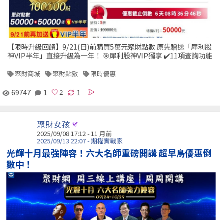
【限時升級回饋】9/21(日)前購買5萬元聚財點數 原先贈送「犀利股
神VIP半年」直接升級為一年！ 🎯犀利股神VIP獨享 ✔️11項查詢功能
聚財商城
聚財點數
限時優惠
69747
1
1
聚財女孩
2025/09/08 17:12 - 11 月前
2025/09/13 22:07 - 期權實戰家
光輝十月最強陣容！六大名師重磅開講 超早鳥優惠倒
數中！