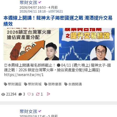
聚財女孩
2026/04/07 16:53 - 4 月前
2026/04/11 18:18 - s0973621
本週線上開講！龍神太子揭密國運之戰 濁酒提升交易
績效
⏰本周線上開講 報名即將截止！ ● 04/11 (週六 晚上) 龍神太子-國
運之戰：2026 鎖定台灣軍火庫，搶佔資產重分配(線上講座)
https://wearn.tw/m/1
聚財講座
聚財商城
限時優惠
本週開講
21294
3
1
聚財女孩
2026/03/16 17:41 - 5 月前