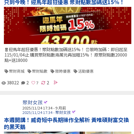
只到今晚！迎馬年超狂優惠 聚財點數加碼送15%！
🧧迎馬年超狂優惠！聚財點數加碼送15%！ ⏰限時加碼：即日起至
115/01/04止 購買聚財點數兩萬元再加贈15%！ 原聚財點數20000
點+送18000
聚財商城
聚財點數
限時優惠
活動優惠
38022
2
2
聚財女孩
2025/11/24 17:34 - 9 月前
2025/11/24 17:34 - 聚財女孩
本週開講！威奇短中長期操作全解析 黃唯碩財富交換
的黑天鵝