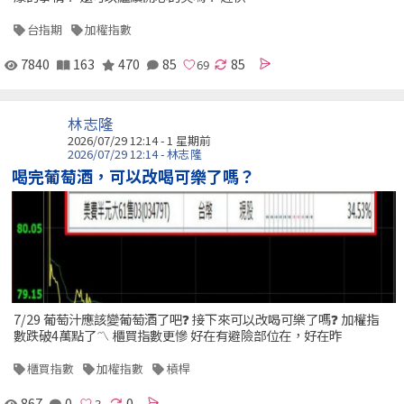
台指期
加權指數
7840
163
470
85
85
林志隆
2026/07/29 12:14 - 1 星期前
2026/07/29 12:14 - 林志隆
喝完葡萄酒，可以改喝可樂了嗎？
7/29 葡萄汁應該變葡萄酒了吧❓ 接下來可以改喝可樂了嗎❓ 加權指
數跌破4萬點了〽️ 櫃買指數更慘 好在有避險部位在，好在昨
櫃買指數
加權指數
槓桿
867
0
0