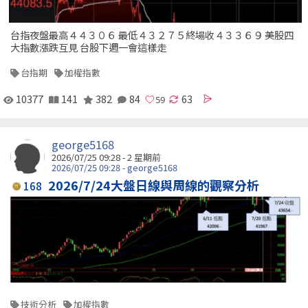
台指夜盤最高４４３０６ 最低４３２７５終場收４３３６９ 美股四
大指數漲跌互見 台股下週一會這樣走
台指期
加權指數
10377
141
382
84
63
george5168
2026/07/25 09:28 - 2 星期前
2026/07/25 09:28 - george5168
2026/7/24大盤日線與周線的觀察分析
168
技術分析
加權指數