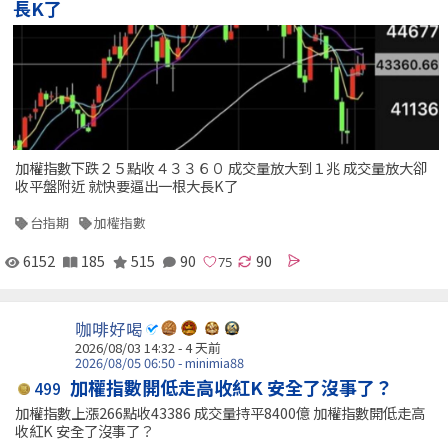
長K了
加權指數下跌２５點收４３３６０ 成交量放大到１兆 成交量放大卻
收平盤附近 就快要逼出一根大長K了
台指期
加權指數
6152
185
515
90
90
咖啡好喝
2026/08/03 14:32 - 4 天前
2026/08/05 06:50 - minimia88
加權指數開低走高收紅K 安全了沒事了？
499
加權指數上漲266點收43386 成交量持平8400億 加權指數開低走高
收紅K 安全了沒事了？