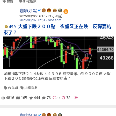
標籤：
加權指數
咖啡好喝
包
2026/08/06 16:16 -
21 小時前
2026/08/07 12:51 - blossom
大盤下跌２００點 夜盤又正在跌 反彈要結
499
束了？
加權指數下跌２１４點收４４３９６ 成交量縮小到９０００億 大盤
下跌２００點 夜盤又正在跌 反彈要結束了
台指期
加權指數
4816
165
444
76
78
咖啡好喝