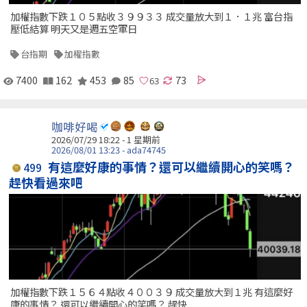
加權指數下跌１０５點收３９９３３ 成交量放大到１．１兆 富台指
壓低結算 明天又是週五空軍日
台指期
加權指數
7400
162
453
85
73
咖啡好喝
2026/07/29 18:22 - 1 星期前
2026/08/01 13:23 - ada74745
有這麼好康的事情？還可以繼續開心的笑嗎？
499
趕快看過來吧
加權指數下跌１５６４點收４００３９ 成交量放大到１兆 有這麼好
康的事情？ 還可以繼續開心的笑嗎？ 趕快