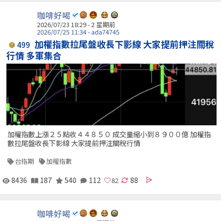
咖啡好喝
2026/07/23 18:29 - 2 星期前
2026/07/25 11:34 - ada74745
加權指數拉尾盤收長下影線 大家提前押注關稅
499
行情 多軍集合
加權指數上漲２５點收４４８５０ 成交量縮小到８９００億 加權指
數拉尾盤收長下影線 大家提前押注關稅行情
台指期
加權指數
8436
187
540
112
88
咖啡好喝