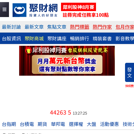
犀利股神8月賽
註冊完成任務拿100點
最新討論
最新文章
焦點文章
熱門標籤
熱門作家
包月作
台股資訊
聚財商城
聚財講座
暢銷排行
精裝套書
影音教
發
文
換稿費
44263
5
13:27:25
台指期
台積電
期貨
華邦電
選擇權
大盤
活動優惠
技術