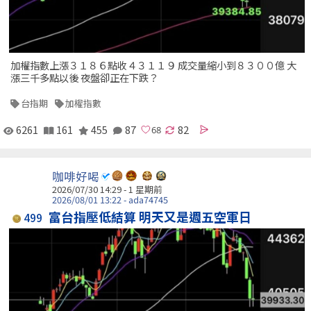
加權指數上漲３１８６點收４３１１９ 成交量縮小到８３００億 大
漲三千多點以後 夜盤卻正在下跌？
台指期
加權指數
6261
161
455
87
82
咖啡好喝
2026/07/30 14:29 - 1 星期前
2026/08/01 13:22 - ada74745
富台指壓低結算 明天又是週五空軍日
499