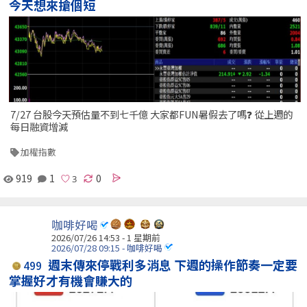
今天想來搶個短
7/27 台股今天預估量不到七千億 大家都FUN暑假去了嗎❓ 從上週的
每日融資增減
加權指數
919
1
0
咖啡好喝
2026/07/26 14:53 - 1 星期前
2026/07/28 09:15 - 咖啡好喝
週末傳來停戰利多消息 下週的操作節奏一定要
499
掌握好才有機會賺大的