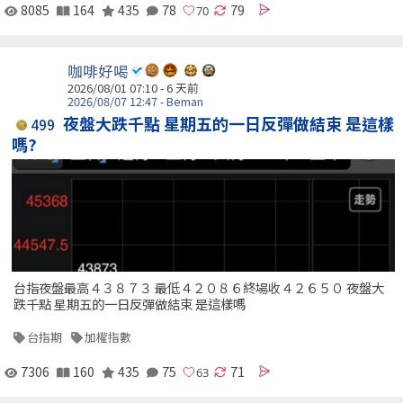
8085
164
435
78
79
咖啡好喝
2026/08/01 07:10 - 6 天前
2026/08/07 12:47 - Beman
夜盤大跌千點 星期五的一日反彈做結束 是這樣
499
嗎?
台指夜盤最高４３８７３ 最低４２０８６終場收４２６５０ 夜盤大
跌千點 星期五的一日反彈做結束 是這樣嗎
台指期
加權指數
7306
160
435
75
71