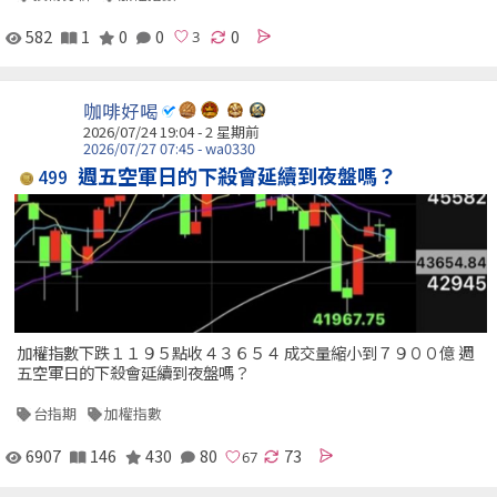
582
1
0
0
0
咖啡好喝
2026/07/24 19:04 - 2 星期前
2026/07/27 07:45 - wa0330
週五空軍日的下殺會延續到夜盤嗎？
499
加權指數下跌１１９５點收４３６５４ 成交量縮小到７９００億 週
五空軍日的下殺會延續到夜盤嗎？
台指期
加權指數
6907
146
430
80
73