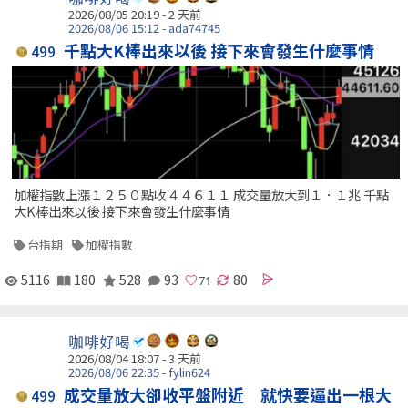
2026/08/05 20:19 - 2 天前
2026/08/06 15:12 - ada74745
千點大K棒出來以後 接下來會發生什麼事情
499
加權指數上漲１２５０點收４４６１１ 成交量放大到１．１兆 千點
大K棒出來以後 接下來會發生什麼事情
台指期
加權指數
5116
180
528
93
80
咖啡好喝
2026/08/04 18:07 - 3 天前
2026/08/06 22:35 - fylin624
成交量放大卻收平盤附近 就快要逼出一根大
499