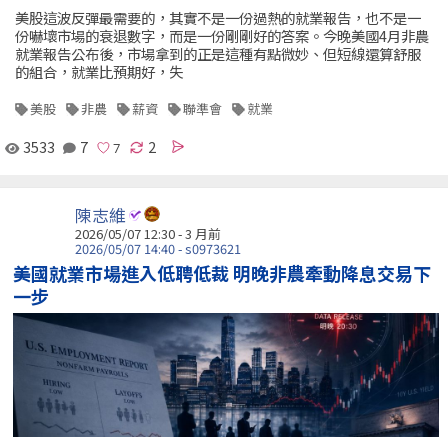
美股這波反彈最需要的，其實不是一份過熱的就業報告，也不是一
份嚇壞市場的衰退數字，而是一份剛剛好的答案。今晚美國4月非農
就業報告公布後，市場拿到的正是這種有點微妙、但短線還算舒服
的組合，就業比預期好，失
美股
非農
薪資
聯準會
就業
3533
7
2
陳志維
2026/05/07 12:30 - 3 月前
2026/05/07 14:40 - s0973621
美國就業市場進入低聘低裁 明晚非農牽動降息交易下
一步