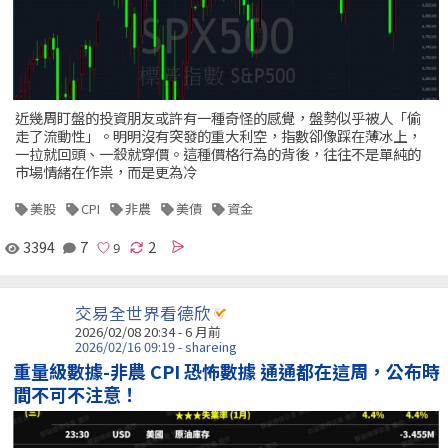
近幾周盯盤的投資朋友或許有一種奇怪的感覺，盤勢似乎被人「偷
走了流動性」。明明沒有突發的重大利空，指數卻像踩在薄冰上，
一拉就回頭、一殺就穿價。這種價格行為的背後，往往不是單純的
市場情緒在作祟，而是更為冷
美股
CPI
非農
美債
資金
3394
7
2
交易全世界看德欣
2026/02/08 20:34 - 6 月前
2026/02/16 09:19 - shareing
重量級數據-非農 CPI 恐怖數據 通通都在這周，公布時
間不可不注意！