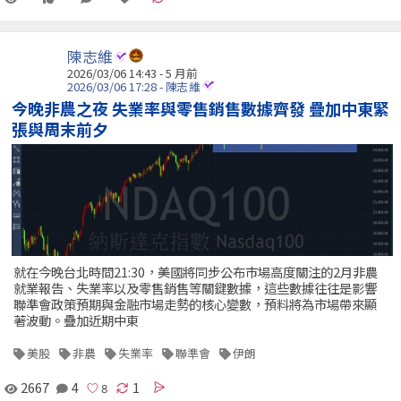
陳志維
2026/03/06 14:43 - 5 月前
2026/03/06 17:28 - 陳志維
今晚非農之夜 失業率與零售銷售數據齊發 疊加中東緊
張與周末前夕
就在今晚台北時間21:30，美國將同步公布市場高度關注的2月非農
就業報告、失業率以及零售銷售等關鍵數據，這些數據往往是影響
聯準會政策預期與金融市場走勢的核心變數，預料將為市場帶來顯
著波動。疊加近期中東
美股
非農
失業率
聯準會
伊朗
2667
4
1