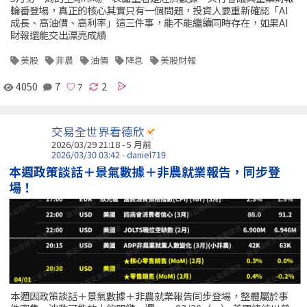
輪番登場，真正的核心其實只有一個問題，投資人要重新確認「AI
成長、高油價、高利率」這三件事，能不能繼續同時存在，如果AI
財報還能交出漂亮成績
美股
非農
油價
降息
美股財報
4050
7
2
交易全世界看德欣
2026/03/29 21:18 - 5 月前
2026/03/30 03:42 - daniel719
本週政策談話＋景氣數據＋非農就業報告，同步登
場！
本週因政策談話＋景氣數據＋非農就業報告同步登場，整體屬於事