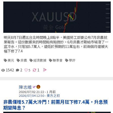
明天8月7日週五台北時間晚上8點半，美國勞工部要公布7月非農就
業報告。這份數據來的時間點有點微妙。6月非農才剛給市場潑了一
盆冷水，只增加5.7萬人，遠低於預期的11萬左右，前兩個月還被大
幅下修了7.4
美元
非農
經濟數據
聯準會
華許
1542
2
1
陳志維
2026/07/02 21:22 - 1 月前
2026/07/04 12:50 - 東方之初
非農僅增5.7萬大冷門！前兩月狂下修7.4萬，升息預
期變降息？