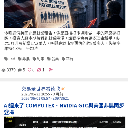
今晚這份美國非農就業報告，像是直接把市場剛做一半的降息夢打
醒。投資人原本期待看到就業降溫，讓聯準會有更多理由鬆手，結
果5月非農新增17.2萬人，明顯高於市場預估的約8萬多人，失業率
維持4.3%，平均時
Fed
非農
利率
就業
華許
3379
5
1
交易全世界看德欣
2026/05/31 20:55 - 3 月前
2026/06/01 08:57 - s0973621
AI週來了 COMPUTEX、NVIDIA GTC與美國非農同步
登場