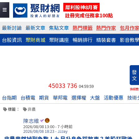
犀利股神8月賽
註冊完成任務拿100點
最新討論
最新文章
焦點文章
熱門標籤
熱門作家
包月作
台股資訊
聚財商城
聚財講座
暢銷排行
精裝套書
影音教
發
文
45033
736
04:59:59
換稿費
台指期
台積電
期貨
華邦電
選擇權
大盤
活動優惠
技術
標籤：
非農
陳志維
2026/08/08 13:00 -
7 小時前
2026/08/08 18:23 - JJJay
非農竟然掉到負數！九月升息急踩煞車？美股狂歡後