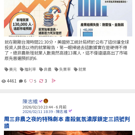
就在剛剛台灣時間21:30分，美國勞工統計局終於公布了這份讓全球
投資人屏息以待的就業報告，第一眼掃過去這數據實在是硬得不得
了，總非農新增就業人數竟然高達13萬人，這不僅遠遠高出了市場
原先普遍預抓的6.
美元
殖利率
非農
失業率
就業
4461
6
3
陳志維
2026/02/10 23:44 - 6 月前
2026/02/11 18:39 - 陳志維
周三非農之夜的特殊劇本 肅殺氣氛濃厚鎖定三訊號判
讀