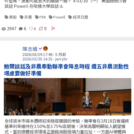
件密集、波動可能放大的關鍵一週。 🔹03/30（一） 美國總統川普
談話 Powell 在哈佛大學談話 ԃ
美股
非農
PMI
Powell
經濟日曆
2947
6
0
陳志維
2026/03/29 17:48 - 5 月前
2026/03/30 14:35 - jerrybr
鮑爾談話及非農牽動聯準會降息時程 週五非農流動性
堪慮要做好準備
全球資本市場本週將迎來極度關鍵的考驗，聯準會在3月18日會議將
基準利率維持在3.50%至3.75%區間後，決策高層明顯陷入觀望模
式。當前總體經濟環境正面臨兩股極端力量拉扯，一方面AI硬體與