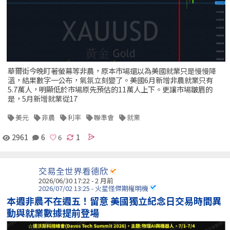
華爾街今晚盯著螢幕等非農，原本市場還以為美國就業只是慢慢降
溫，結果數字一公布，氣氛立刻變了。美國6月新增非農就業只有
5.7萬人，明顯低於市場原先預估的11萬人上下。更讓市場皺眉的
是，5月新增就業從17
美元
非農
利率
聯準會
就業
2961
6
1
交易全世界看德欣
2026/06/30 17:22 - 2 月前
2026/07/02 13:25 - 火星怪傑期權明機
本週非農不在週五！留意 美國獨立紀念日交易時間異
動與就業數據提前登場