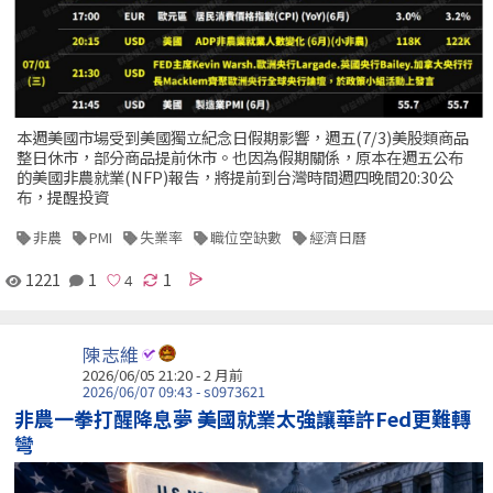
本週美國市場受到美國獨立紀念日假期影響，週五(7/3)美股類商品
整日休市，部分商品提前休市。也因為假期關係，原本在週五公布
的美國非農就業(NFP)報告，將提前到台灣時間週四晚間20:30公
布，提醒投資
非農
PMI
失業率
職位空缺數
經濟日曆
1221
1
1
陳志維
2026/06/05 21:20 - 2 月前
2026/06/07 09:43 - s0973621
非農一拳打醒降息夢 美國就業太強讓華許Fed更難轉
彎