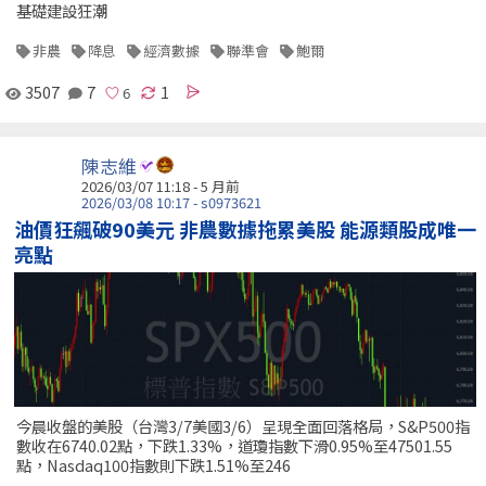
基礎建設狂潮
非農
降息
經濟數據
聯準會
鮑爾
3507
7
1
陳志維
2026/03/07 11:18 - 5 月前
2026/03/08 10:17 - s0973621
油價狂飆破90美元 非農數據拖累美股 能源類股成唯一
亮點
今晨收盤的美股（台灣3/7美國3/6）呈現全面回落格局，S&P500指
數收在6740.02點，下跌1.33%，道瓊指數下滑0.95%至47501.55
點，Nasdaq100指數則下跌1.51%至246