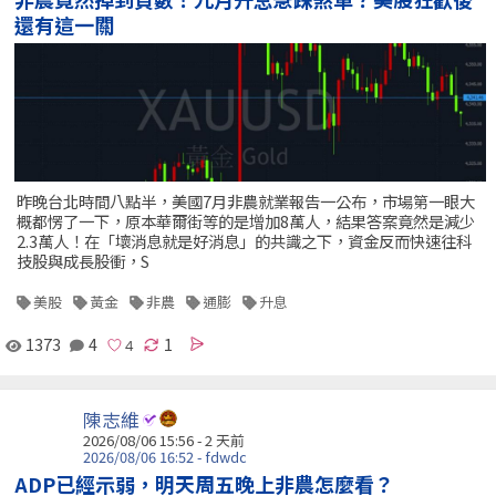
還有這一關
昨晚台北時間八點半，美國7月非農就業報告一公布，市場第一眼大
概都愣了一下，原本華爾街等的是增加8萬人，結果答案竟然是減少
2.3萬人！在「壞消息就是好消息」的共識之下，資金反而快速往科
技股與成長股衝，S
美股
黃金
非農
通膨
升息
1373
4
1
陳志維
2026/08/06 15:56 - 2 天前
2026/08/06 16:52 - fdwdc
ADP已經示弱，明天周五晚上非農怎麼看？