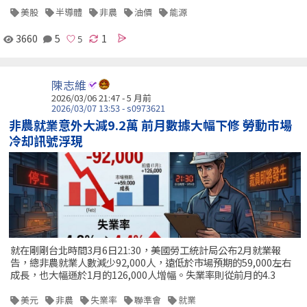
美股
半導體
非農
油價
能源
3660
5
1
陳志維
2026/03/06 21:47 - 5 月前
2026/03/07 13:53 - s0973621
非農就業意外大減9.2萬 前月數據大幅下修 勞動市場
冷却訊號浮現
就在剛剛台北時間3月6日21:30，美國勞工統計局公布2月就業報
告，總非農就業人數減少92,000人，遠低於市場預期的59,000左右
成長，也大幅遜於1月的126,000人增幅。失業率則從前月的4.3
美元
非農
失業率
聯準會
就業