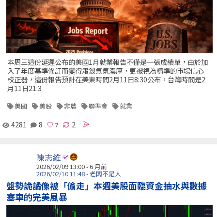
本周三這份延遲公布的美國1月就業報告不僅是一張成績單，由於加
入了年度基準修訂而變得肅殺氣氛濃厚，更被視為精準的市場信心
校正器，這份報告預計在美東時間2月11日8:30公布，台灣時間是2
月11日21:3
美國
美股
非農
聯準會
就業
4281
8
2
陳志維
2026/02/09 13:00 - 6 月前
2026/02/10 11:48 - 老闆不是人
盤勢詭譎像被「偷走」本週美股面臨資金抽水與數據
塞車的完美風暴