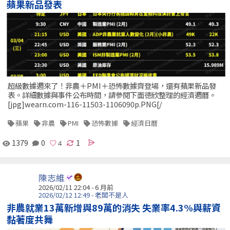
蘋果新品發表
超級數據週來了！非農＋PMI＋恐怖數據齊登場，還有蘋果新品發
表。詳細數據與事件公布時間，請參閱下面德欣整理的經濟週曆。
[jpg]wearn.com-116-11503-1106090p.PNG[/
蘋果
非農
PMI
恐怖數據
經濟日曆
1379
0
1
陳志維
2026/02/11 22:04 - 6 月前
2026/02/12 12:49 - 老闆不是人
非農就業13萬新增與89萬的消失 失業率4.3%與薪資
黏著度共舞