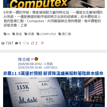
6月第一週的市場，像是被兩股力量同時拉住，一邊是台北展場裡的
AI熱浪，一邊是美國勞動市場即將交出來的成績單；前半週投資人
看的是黃仁勳、Computex、AI伺服器與台灣供應鏈，後半週看的
卻是非農、工資
AI
黃金
非農
COMPUTEX
黃仁勳
7187
9
2
陳志維
2026/05/08 20:52 - 3 月前
2026/05/09 16:46 - s0973621
非農11.5萬優於預期 薪資降溫讓美股軟著陸劇本續命