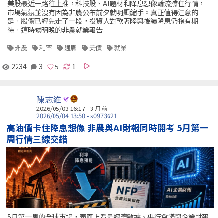
美股最近一路往上推，科技股、AI題材和降息想像輪流撐住行情，
市場氣氛並沒有因為非農公布前夕就明顯縮手。真正值得注意的
是，股價已經先走了一段，投資人對軟著陸與後續降息仍抱有期
待，這時候明晚的非農就業報告
非農
利率
通膨
美債
就業
2234
3
1
陳志維
2026/05/03 16:17 - 3 月前
2026/05/04 13:50 - s0973621
高油價卡住降息想像 非農與AI財報同時開考 5月第一
周行情三線交錯
5月第一周的全球市場，表面上看是經濟數據、央行會議與企業財報