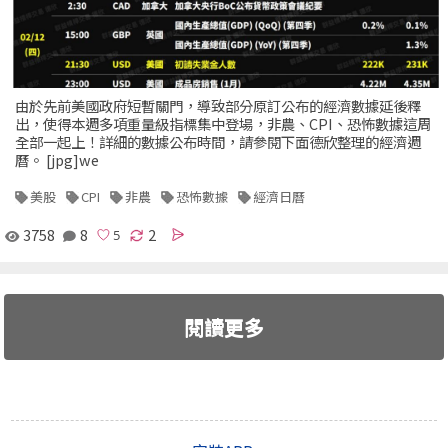
由於先前美國政府短暫關門，導致部分原訂公布的經濟數據延後釋
出，使得本週多項重量級指標集中登場，非農、CPI、恐怖數據這周
全部一起上！詳細的數據公布時間，請參閱下面德欣整理的經濟週
曆。 [jpg]we
美股
CPI
非農
恐怖數據
經濟日曆
3758
8
2
閱讀更多