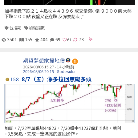
加權指數下跌２１４點收４４３９６ 成交量縮小到９０００億 大盤
下跌２００點 夜盤又正在跌 反彈要結束了
台指期
加權指數
3501
155
404
69
73
期貨夢想家掃地僧
包
2026/08/06 15:27 -
14 小時前
2026/08/06 20:15 - Sodesuka
8/7（五）漲多拉回無礙多頭
158
如圖，7/22空單進場44823，7/30盤中41237保利出場，獲利
+3,586點，完成一筆漂亮的波段操作。