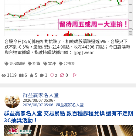
台股今日(8/6)算是相對抗跌了，相較韓股續跌逼近5%，台股只下
跌不到-0.5%，最後指數-214.90點、收在44396.70點；今日靠鴻海
與台達電穩盤，指數持續站穩月線； [jpg]wear
東和鋼鐵
期貨
當沖
台指期
1119
6
5
1
0
群益贏家名人堂
2026/08/07 05:06 -
2026/08/07 05:06 - 群益贏家名人堂
群益贏家名人堂 交易累點 數百種課程兌換 還有不定期
3C抽獎活動！