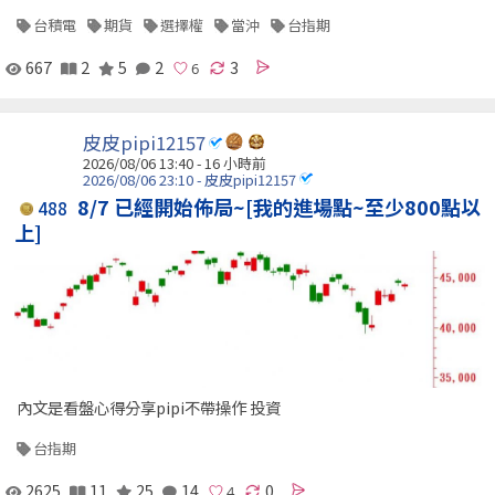
台積電
期貨
選擇權
當沖
台指期
667
2
5
2
3
皮皮pipi12157
2026/08/06 13:40 -
16 小時前
2026/08/06 23:10 - 皮皮pipi12157
8/7 已經開始佈局~[我的進場點~至少800點以
488
上]
內文是看盤心得分享pipi不帶操作 投資
台指期
2625
11
25
14
0