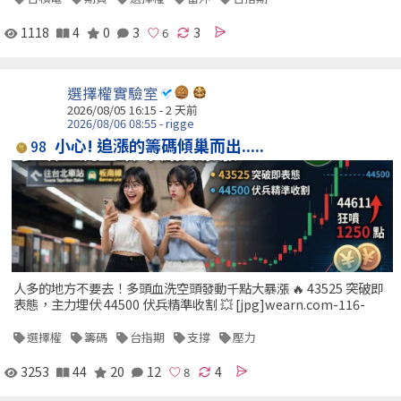
1118
4
0
3
3
選擇權實驗室
2026/08/05 16:15 - 2 天前
2026/08/06 08:55 - rigge
小心! 追漲的籌碼傾巢而出.....
98
人多的地方不要去！多頭血洗空頭發動千點大暴漲 🔥 43525 突破即
表態，主力埋伏 44500 伏兵精準收割 💥 [jpg]wearn.com-116-
選擇權
籌碼
台指期
支撐
壓力
3253
44
20
12
4