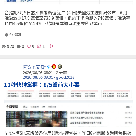
台指期8月5日當沖參考點位 週二 (4 日)美國勞工統計局公布，6 月
職缺減少17.8 萬個至735.9 萬個，低於市場預期的740萬個；職缺率
也由4.5% 降至4.4%。這將是本週首項重要的就業市
台指期
920
0
1
阿Sir.艾斯
2026/08/05 08:21 - 2 天前
2026/08/05 09:05 - good2018
10秒快速掌握：8/5盤前大小事
早安~阿Sir.艾斯帶各位用10秒快速掌握，昨日8/4美股收盤與台指夜