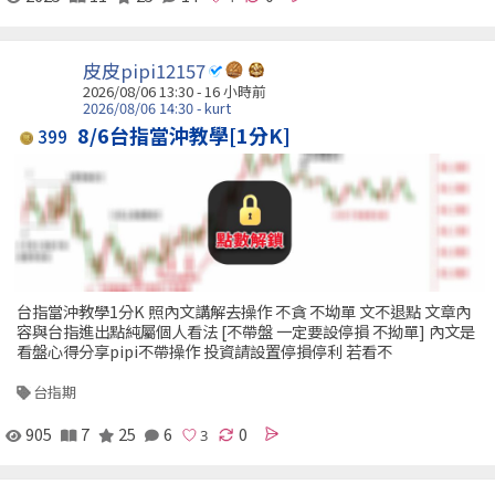
皮皮pipi12157
2026/08/06 13:30 -
16 小時前
2026/08/06 14:30 - kurt
8/6台指當沖教學[1分K]
399
台指當沖教學1分K 照內文講解去操作 不貪 不坳單 文不退點 文章內
容與台指進出點純屬個人看法 [不帶盤 一定要設停損 不拗單] 內文是
看盤心得分享pipi不帶操作 投資請設置停損停利 若看不
台指期
905
7
25
6
0