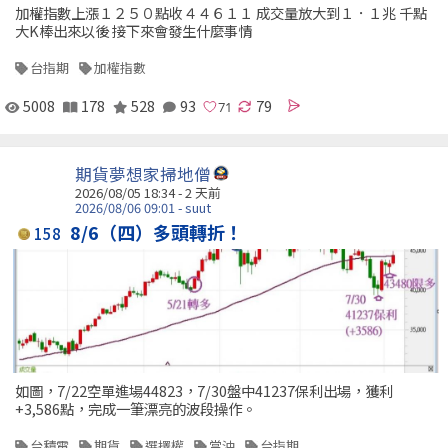
加權指數上漲１２５０點收４４６１１ 成交量放大到１．１兆 千點
大K棒出來以後 接下來會發生什麼事情
台指期
加權指數
5008
178
528
93
79
期貨夢想家掃地僧
2026/08/05 18:34 - 2 天前
2026/08/06 09:01 - suut
8/6（四）多頭轉折！
158
如圖，7/22空單進場44823，7/30盤中41237保利出場，獲利
+3,586點，完成一筆漂亮的波段操作。
台積電
期貨
選擇權
當沖
台指期