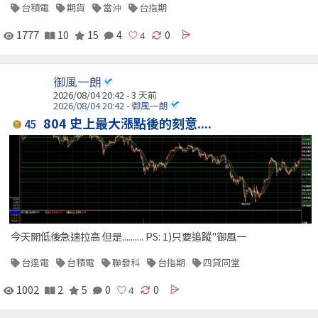
台積電
期貨
當沖
台指期
1777
10
15
4
0
御風一朗
2026/08/04 20:42 - 3 天前
2026/08/04 20:42 - 御風一朗
804 史上最大漲點後的刻意....
45
今天開低後急速拉高 但是.......... PS: 1)只要追蹤"御風一
台達電
台積電
聯發科
台指期
四貸同堂
1002
2
5
0
0