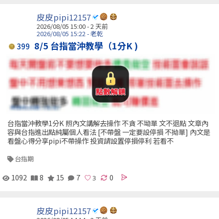
皮皮pipi12157
2026/08/05 15:00 - 2 天前
2026/08/05 15:22 - 老乾
8/5 台指當沖教學（1分K )
399
台指當沖教學1分K 照內文講解去操作 不貪 不坳單 文不退點 文章內
容與台指進出點純屬個人看法 [不帶盤 一定要設停損 不拗單] 內文是
看盤心得分享pipi不帶操作 投資請設置停損停利 若看不
台指期
1092
8
15
7
0
皮皮pipi12157