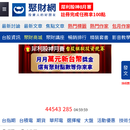
犀利股神8月賽
註冊完成任務拿100點
最新討論
最新文章
焦點文章
熱門標籤
熱門作家
包月作
台股資訊
聚財商城
聚財講座
暢銷排行
精裝套書
影音教
發
文
換稿費
44543
285
04:59:59
台指期
台積電
期貨
華邦電
選擇權
大盤
活動優惠
技術