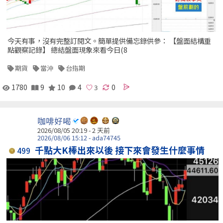
今天有事，沒有完整訂閱文。簡單提供備忘錄供參： 【盤面結構重
點觀察記錄】 總結盤面現象來看今日(8
期貨
當沖
台指期
1780
9
10
4
0
咖啡好喝
2026/08/05 20:19 - 2 天前
2026/08/06 15:12 - ada74745
千點大K棒出來以後 接下來會發生什麼事情
499