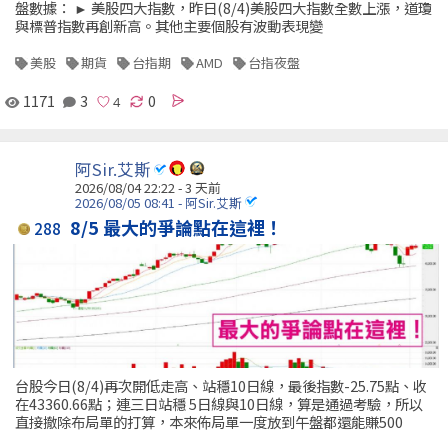
盤數據： ► 美股四大指數，昨日(8/4)美股四大指數全數上漲，道瓊
與標普指數再創新高。其他主要個股有波動表現變
美股
期貨
台指期
AMD
台指夜盤
1171
3
0
阿Sir.艾斯
2026/08/04 22:22 - 3 天前
2026/08/05 08:41 - 阿Sir.艾斯
8/5 最大的爭論點在這裡！
288
台股今日(8/4)再次開低走高、站穩10日線，最後指數-25.75點、收
在43360.66點；連三日站穩 5日線與10日線，算是通過考驗，所以
直接撤除布局單的打算，本來佈局單一度放到午盤都還能賺500