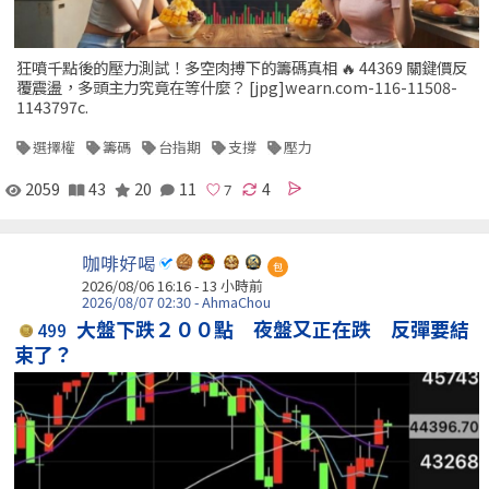
狂噴千點後的壓力測試！多空肉搏下的籌碼真相 🔥 44369 關鍵價反
覆震盪，多頭主力究竟在等什麼？ [jpg]wearn.com-116-11508-
1143797c.
選擇權
籌碼
台指期
支撐
壓力
2059
43
20
11
4
咖啡好喝
包
2026/08/06 16:16 -
13 小時前
2026/08/07 02:30 - AhmaChou
大盤下跌２００點 夜盤又正在跌 反彈要結
499
束了？