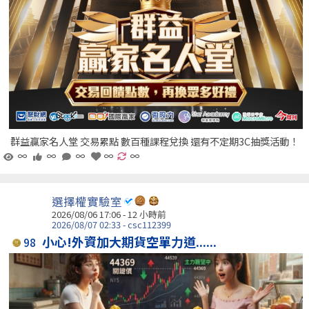
群益贏家名人堂 交易累點 數百種課程兌換 還有不定期3C抽獎活動！
∞
∞
∞
∞
∞
選擇權實驗室
2026/08/06 17:06 -
12 小時前
2026/08/07 02:33 - csc112399
小心!外資加大期貨空單力道......
98