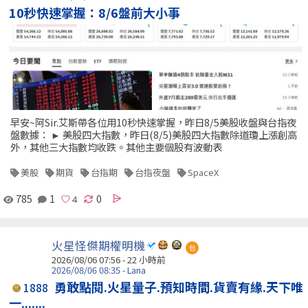
10秒快速掌握：8/6盤前大小事
早安~阿Sir.艾斯帶各位用10秒快速掌握，昨日8/5美股收盤與台指夜
盤數據： ► 美股四大指數，昨日(8/5)美股四大指數除道瓊上漲創高
外，其他三大指數均收跌。其他主要個股有波動表
美股
期貨
台指期
台指夜盤
SpaceX
785
1
0
火星怪傑期權明機
包
2026/08/06 07:56 -
22 小時前
2026/08/06 08:35 - Lana
勇敢點閱.火星量子.預知時間.貨賣有緣.天下唯
1888
一.......