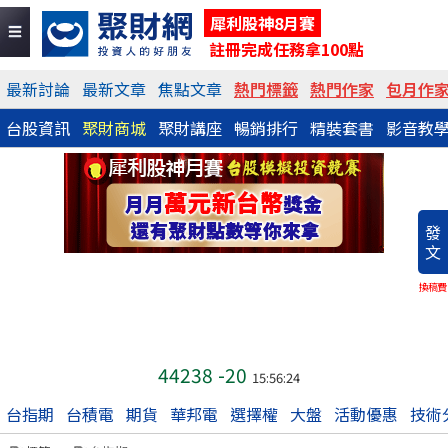
犀利股神8月賽
註冊完成任務拿100點
最新討論
最新文章
焦點文章
熱門標籤
熱門作家
包月作
台股資訊
聚財商城
聚財講座
暢銷排行
精裝套書
影音教
發
文
換稿費
44238
-20
15:56:24
台指期
台積電
期貨
華邦電
選擇權
大盤
活動優惠
技術