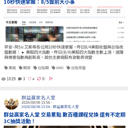
10秒快速掌握：8/5盤前大小事
早安~阿Sir.艾斯帶各位用10秒快速掌握，昨日8/4美股收盤與台指夜
盤數據： ► 美股四大指數，昨日(8/4)美股四大指數全數上漲，道瓊
與標普指數再創新高。其他主要個股有波動表現變
美股
期貨
台指期
AMD
台指夜盤
1029
3
0
群益贏家名人堂
2026/08/06 15:56 -
2026/08/06 15:56 - 群益贏家名人堂
群益贏家名人堂 交易累點 數百種課程兌換 還有不定期
3C抽獎活動！