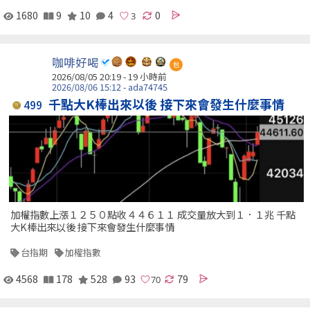
1680
9
10
4
0
咖啡好喝
包
2026/08/05 20:19 -
19 小時前
2026/08/06 15:12 - ada74745
千點大K棒出來以後 接下來會發生什麼事情
499
加權指數上漲１２５０點收４４６１１ 成交量放大到１．１兆 千點
大K棒出來以後 接下來會發生什麼事情
台指期
加權指數
4568
178
528
93
79