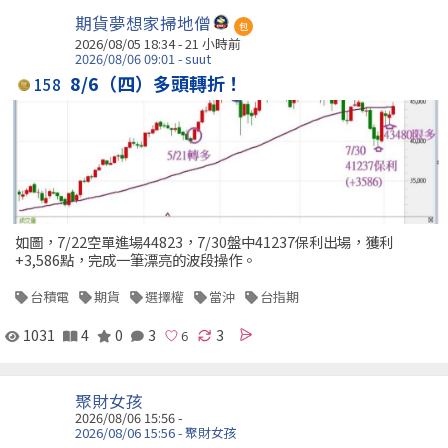
期貨夢想家掃地僧
包
2026/08/05 18:34 -
21 小時前
2026/08/06 09:01 - suut
8/6（四）多頭轉折！
158
如圖，7/22空單進場44823，7/30盤中41237保利出場，獲利
+3,586點，完成一筆漂亮的波段操作。
台積電
期貨
選擇權
當沖
台指期
1031
4
0
3
3
聚財女孩
2026/08/06 15:56 -
2026/08/06 15:56 - 聚財女孩