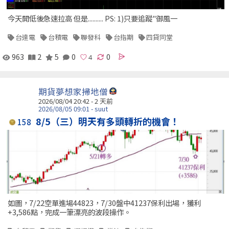
今天開低後急速拉高 但是.......... PS: 1)只要追蹤"御風一
台達電
台積電
聯發科
台指期
四貸同堂
963
2
5
0
0
期貨夢想家掃地僧
2026/08/04 20:42 - 2 天前
2026/08/05 09:01 - suut
8/5（三）明天有多頭轉折的機會！
158
如圖，7/22空單進場44823，7/30盤中41237保利出場，獲利
+3,586點，完成一筆漂亮的波段操作。