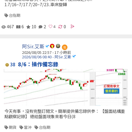
1.7/16~7/17.7/20~7/23..車床旋轉
台指期
467
6
10
2
0
阿Sir.艾斯
包
2026/08/05 22:57 -
17 小時前
2026/08/06 08:40 - 阿Sir.艾斯
8/6：操作備忘錄
38
今天有事，沒有完整訂閱文。簡單提供備忘錄供參： 【盤面結構重
點觀察記錄】 總結盤面現象來看今日(8
期貨
當沖
台指期