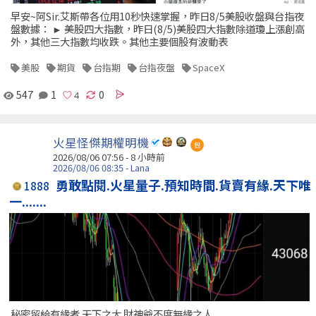
早安~阿Sir.艾斯帶各位用10秒快速掌握，昨日8/5美股收盤與台指夜
盤數據： ► 美股四大指數，昨日(8/5)美股四大指數除道瓊上漲創高
外，其他三大指數均收跌。其他主要個股有波動表
美股
期貨
台指期
台指夜盤
SpaceX
547
1
0
火星怪傑期權明機
包
2026/08/06 07:56 -
8 小時前
2026/08/06 08:35 - Lana
勇敢點閱.火星量子.預知時間.貨賣有緣.天下唯
1888
一.......
秘密留給有緣者.天下之大.財神爺不度無緣之人....