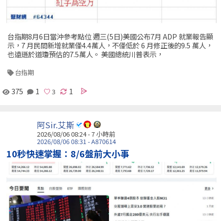
台指期8月6日當沖參考點位 週三(5日)美國公布7月 ADP 就業報告顯
示，7 月民間新增就業僅4.4萬人，不僅低於 6 月修正後的9.5 萬人，
也遠遜於道瓊預估的7.5萬人。 美國總統川普表示，
台指期
375
1
1
阿Sir.艾斯
2026/08/06 08:24 -
7 小時前
2026/08/06 08:31 - A870614
10秒快速掌握：8/6盤前大小事