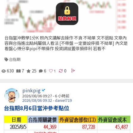
台指當沖教學1分K 照內文講解去操作 不貪 不坳單 文不退點 文章內
容與台指進出點純屬個人看法 [不帶盤 一定要設停損 不拗單] 內文是
看盤心得分享pipi不帶操作 投資請設置停損停利 若看不
台指期
630
7
25
6
0
pinkpig
2026/08/06 09:27 -
6 小時前
2026/08/06 09:32 - daniel719
台指期8月6日當沖參考點位