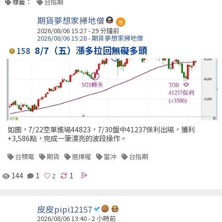
標籤：
台指期
期貨夢想家掃地僧
包
2026/08/06 15:27 -
29 分鐘前
2026/08/06 15:28 - 期貨夢想家掃地僧
8/7（五）漲多拉回無礙多頭
158
如圖，7/22空單進場44823，7/30盤中41237保利出場，獲利
+3,586點，完成一筆漂亮的波段操作。
台積電
期貨
選擇權
當沖
台指期
144
1
1
皮皮pipi12157
2026/08/06 13:40 -
2 小時前