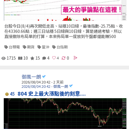
台股今日(8/4)再次開低走高、站穩10日線，最後指數-25.75點、收
在43360.66點；連三日站穩 5日線與10日線，算是通過考驗，所以
直接撤除布局單的打算，本來佈局單一度放到午盤都還能賺500
台積電
期貨
當沖
台指期
1715
10
15
4
0
御風一朗
2026/08/04 20:42 - 2 天前
2026/08/04 20:42 - 御風一朗
804 史上最大漲點後的刻意....
45