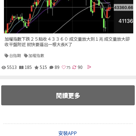
加權指數下跌２５點收４３３６０ 成交量放大到１兆 成交量放大卻
收平盤附近 就快要逼出一根大長K了
台指期
加權指數
5513
185
515
89
90
閱讀更多
安裝APP