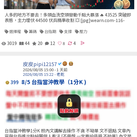
人多的地方不要去！多頭血洗空頭發動千點大暴漲 🔥 43525 突破即
表態，主力埋伏 44500 伏兵精準收割 💥 [jpg]wearn.com-116-
選擇權
籌碼
台指期
支撐
壓力
3019
44
20
12
4
皮皮pipi12157
2026/08/05 15:00 - 1 天前
2026/08/05 15:22 - 老乾
8/5 台指當沖教學（1分K )
399
台指當沖教學1分K 照內文講解去操作 不貪 不坳單 文不退點 文章內
容與台指進出點純屬個人看法 [不帶盤 一定要設停損 不拗單] 內文是