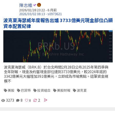
陳志維
2026/02/28 23:22 - 6 月前
2026/03/02 08:13 - s0973621
波克夏海瑟威年度報告出爐 3733億美元現金部位凸顯
資本配置紀律
波克夏海瑟威（BRK.B）於台北時間2月28日公布2025年第四季與
全年財報，現金及約當現金部位達到3733億美元，較2024年底的
3342億美元大幅增加391億美元，立即成為市場焦點。這筆資金規
模不
美股
巴菲特
投資組合
美股財報
波克夏
3273
8
2