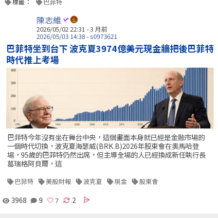
標籤：
巴菲特
陳志維
2026/05/02 22:31 - 3 月前
2026/05/03 14:38 - s0973621
巴菲特坐到台下 波克夏3974億美元現金牆把後巴菲特
時代推上考場
巴菲特今年沒有坐在舞台中央，這個畫面本身就已經是金融市場的
一個時代切換，波克夏海瑟威(BRK.B)2026年股東會在奧馬哈登
場，95歲的巴菲特仍然出席，但主導全場的人已經換成新任執行長
葛瑞格阿貝爾，這
巴菲特
美股財報
波克夏
現金
股東會
3968
9
2