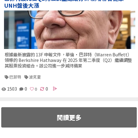
UNH盤後大漲
根據最新披露的 13F 申報文件，華倫·巴菲特（Warren Buffett）
領導的 Berkshire Hathaway 在 2025 年第二季度（Q2）繼續調整
其股票投資組合。該公司進一步減持蘋果
巴菲特
波克夏
1503
0
0
閱讀更多