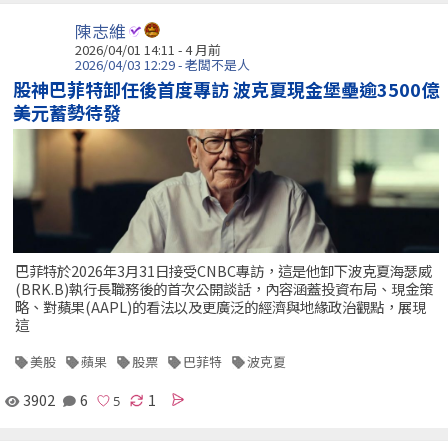
陳志維
2026/04/01 14:11 - 4 月前
2026/04/03 12:29 - 老闆不是人
股神巴菲特卸任後首度專訪 波克夏現金堡壘逾3500億
美元蓄勢待發
巴菲特於2026年3月31日接受CNBC專訪，這是他卸下波克夏海瑟威
(BRK.B)執行長職務後的首次公開談話，內容涵蓋投資布局、現金策
略、對蘋果(AAPL)的看法以及更廣泛的經濟與地緣政治觀點，展現
這
美股
蘋果
股票
巴菲特
波克夏
3902
6
1