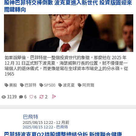
股神巴菲特交棒倒數 波克夏進入新世代 投資版圖迎來
關鍵轉向
如果說華倫．巴菲特是一整個投資世代的象徵，那麼他在 2025 年
12 月 31 日正式卸下波克夏．海瑟威執行長的位置，就不僅僅是一
場個人的退休儀式，而更像是寫在全球資本市場史上的分水嶺。從
1965
美股
巴菲特
SP500
波克夏
阿貝爾
3139
6
2
巴飛特
2025/08/15 12:22 - 12 月前
2025/08/15 12:22 - 巴飛特
巴菲特波克夏Q2持股調整總結分析 新增聯合健康