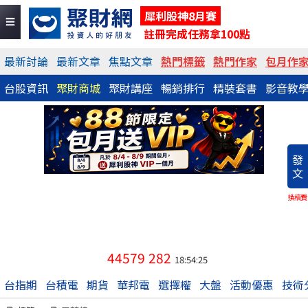
犀利股神8月賽
註冊完成任務拿100點
最新討論
最新文章
焦點文章
熱門標籤
熱門作家
包月作
台股資訊
聚財商城
聚財講座
暢銷排行
精裝套書
影音教
發
文
換稿費
44579
282
18:54:25
台指期
台積電
期貨
華邦電
選擇權
大盤
活動優惠
技術