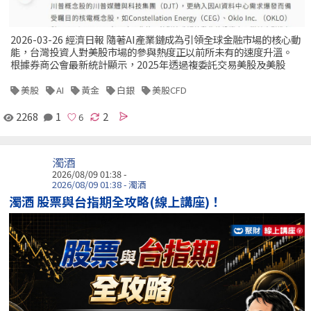
2026-03-26 經濟日報 隨著AI產業鏈成為引領全球金融市場的核心動
能，台灣投資人對美股市場的參與熱度正以前所未有的速度升溫。
根據券商公會最新統計顯示，2025年透過複委託交易美股及美股
美股
AI
黃金
白銀
美股CFD
2268
1
2
濁酒
2026/08/09 01:38 -
2026/08/09 01:38 - 濁酒
濁酒 股票與台指期全攻略(線上講座)！