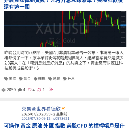
還有這一關
昨晚台北時間八點半，美國7月非農就業報告一公布，市場第一眼大
概都愣了一下，原本華爾街等的是增加8萬人，結果答案竟然是減少
2.3萬人！在「壞消息就是好消息」的共識之下，資金反而快速往科
技股與成長股衝，S
美股
黃金
非農
通膨
升息
2059
4
1
交易全世界看德欣
2026/07/29 20:59 - 2 星期前
2026/07/30 09:12 - s0973621
可操作 黃金 原油 外匯 指數 美股CFD 的槓桿帳戶是什