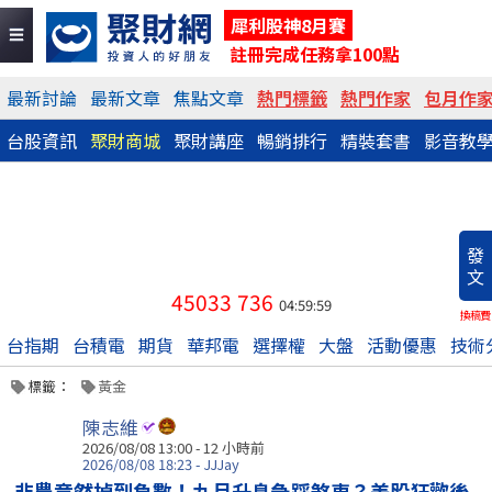
犀利股神8月賽
註冊完成任務拿100點
最新討論
最新文章
焦點文章
熱門標籤
熱門作家
包月作
台股資訊
聚財商城
聚財講座
暢銷排行
精裝套書
影音教
發
文
45033
736
04:59:59
換稿費
台指期
台積電
期貨
華邦電
選擇權
大盤
活動優惠
技術
標籤：
黃金
陳志維
2026/08/08 13:00 -
12 小時前
2026/08/08 18:23 - JJJay
非農竟然掉到負數！九月升息急踩煞車？美股狂歡後