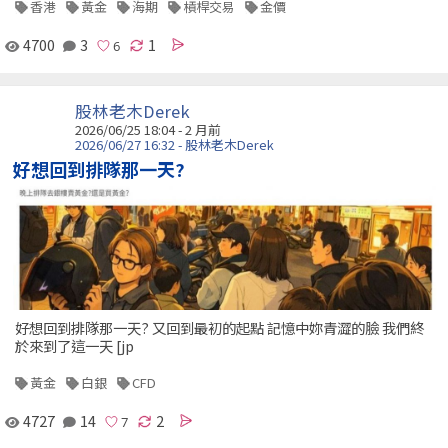
香港
黃金
海期
槓桿交易
金價
4700
3
1
股林老木Derek
2026/06/25 18:04 - 2 月前
2026/06/27 16:32 - 股林老木Derek
好想回到排隊那一天?
好想回到排隊那一天? 又回到最初的起點 記憶中妳青澀的臉 我們終
於來到了這一天 [jp
黃金
白銀
CFD
4727
14
2