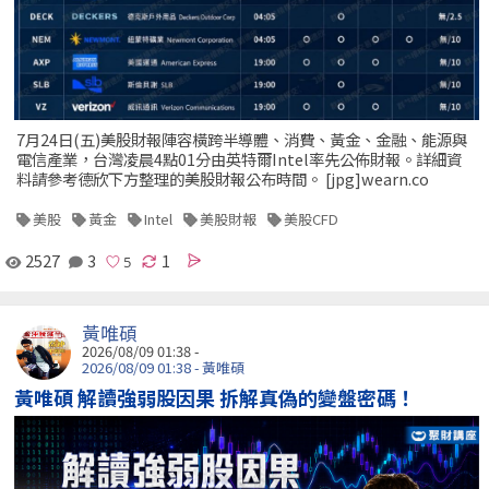
7月24日(五)美股財報陣容橫跨半導體、消費、黃金、金融、能源與
電信產業，台灣凌晨4點01分由英特爾Intel率先公佈財報。詳細資
料請參考德欣下方整理的美股財報公布時間。 [jpg]wearn.co
美股
黃金
Intel
美股財報
美股CFD
2527
3
1
黃唯碩
2026/08/09 01:38 -
2026/08/09 01:38 - 黃唯碩
黃唯碩 解讀強弱股因果 拆解真偽的變盤密碼！