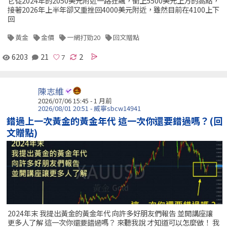
它從2024年的2050美元附近一路狂飆，衝上5500美元上方的高點，
接著2026年上半年卻又重挫回4000美元附近，雖然目前在4100上下
回
黃金
金價
一網打勁20
回文贈點
6203
21
2
陳志維
2026/07/06 15:45 - 1 月前
2026/08/01 20:51 - 威寧sbcw14941
錯過上一次黃金的黃金年代 這一次你還要錯過嗎？(回
文贈點)
2024年末 我提出黃金的黃金年代 向許多好朋友們報告 並開講座讓
更多人了解 這一次你還要錯過嗎？ 來聽我說 才知道可以怎麼做！ 我