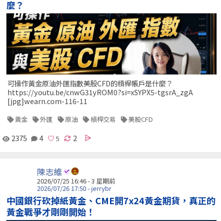
麼？
可操作黃金原油外匯指數美股CFD的槓桿帳戶是什麼？
https://youtu.be/cnwG31yROM0?si=xSYPX5-tgsrA_zgA
[jpg]wearn.com-116-11
黃金
外匯
原油
槓桿交易
美股CFD
2375
4
2
陳志維
2026/07/25 16:46 - 3 星期前
2026/07/26 17:50 - jerrybr
中國銀行砍掉紙黃金、CME開7x24黃金期貨，真正的
黃金戰爭才剛剛開始！