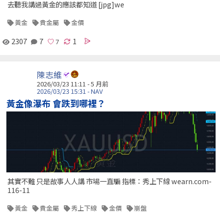
去聽我講過黃金的應該都知道 [jpg]we
黃金
貴金屬
金價
2307
7
1
陳志維
2026/03/23 11:11 - 5 月前
2026/03/23 15:31 - NAV
黃金像瀑布 會跌到哪裡？
其實不難 只是故事人人講 市場一直騙 指標：秀上下線 wearn.com-
116-11
黃金
貴金屬
秀上下線
金價
崩盤