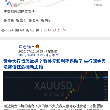
明天對市場簡單看法
美元
黃金
股市
原油
3674
48
51
3
2
陳志維
2026/07/12 16:55 - 4 星期前
2026/08/08 13:29 - 陳志維
黃金大行情怎掌握？看美元和利率過時了 央行購金與
法幣信任危機新主軸
最近黃金市場的走勢，真的讓不少投資人看得心裡發毛。才剛習慣