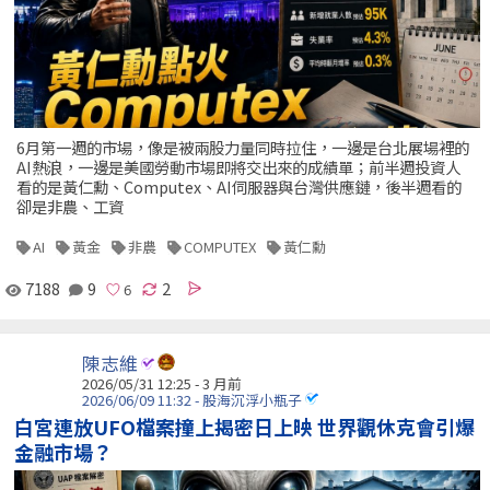
6月第一週的市場，像是被兩股力量同時拉住，一邊是台北展場裡的
AI熱浪，一邊是美國勞動市場即將交出來的成績單；前半週投資人
看的是黃仁勳、Computex、AI伺服器與台灣供應鏈，後半週看的
卻是非農、工資
AI
黃金
非農
COMPUTEX
黃仁勳
7188
9
2
陳志維
2026/05/31 12:25 - 3 月前
2026/06/09 11:32 - 股海沉浮小瓶子
白宮連放UFO檔案撞上揭密日上映 世界觀休克會引爆
金融市場？