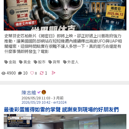
史蒂芬史匹柏新片《揭密日》即將上映，卻正好遇上川普政府強力
推動，讓美國國防部網站在短短幾週內連續釋出兩波UFO與UAP相
關檔案，這個時間點實在很難不讓人多想一下，真的是巧合還是有
什麼事情即將發生？電影
金融
黃金
股市
貨幣
外星人
4900
10
1
陳志維
2026/05/28 11:03 - 3 月前
2026/05/29 10:42 - ert1024
最後彩蛋獲得如雷的掌聲 感謝來到現場的好朋友們