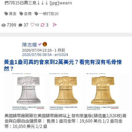
們7月15日周三見↓↓↓ [jpg]wearn
黃金
金價
一網打勁20
7399
37
3
陳志維
2026/07/04 23:26 - 1 月前
2026/07/06 08:54 - ert1024
黃金1盎司真的會來到2萬美元？看完有沒有毛骨悚
然？
美國鑄幣廠剛剛在美國鑄幣廠網站上 發布限量版(鑄造量2,026枚)黃
金與白銀自由鐘獎章： 售價 1 盎司金幣：19,600 美元 1/2 盎司金
幣：10,050 美元 1/2 盎