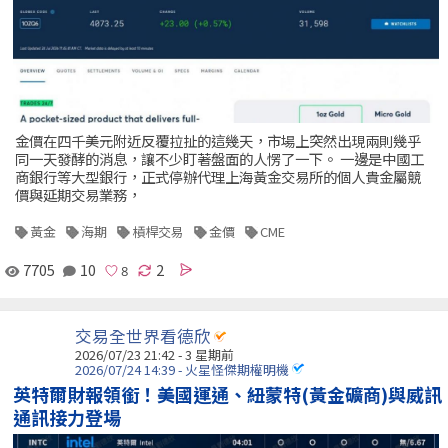
金價在四千美元附近反覆拉扯的這幾天，市場上突然出現兩則幾乎
同一天發酵的消息，讓不少盯著盤面的人愣了一下。 一邊是中國工
商銀行等大型銀行，正式停辦代理上海黃金交易所的個人貴金屬競
價與延期交易業務，
黃金
海期
槓桿交易
金價
CME
7705
10
2
交易全世界看德欣
2026/07/23 21:42 - 3 星期前
2026/07/24 14:39 - 火星怪傑期權明機
英特爾財報領銜！美國運通、紐蒙特(黃金礦商)與威訊
通訊接力登場