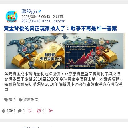
露股go
2026/06/16 09:43 - 2 月前
2026/06/16 10:23 - jerrybr
黃金背後的真正玩家換人了：戰爭不再是唯一答案
美元資金成本轉折壓制地緣溢價，非孳息資產重回實質利率與央行
儲備多因子定錨 2010至2026年全球黃金定價權由單一地緣避險轉向
總體貨幣體系結構調整 2010年後新興市場央行由黃金淨賣方轉為淨
買
黃金
貨幣政策
1061
1
0