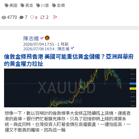
美國
黃金
川普
金價
4770
7
2
陳志維
2026/07/04 17:51 - 1 月前
2026/07/06 16:54 - 陳志維
倫敦金條飛香港 美國可能重估黃金儲備？亞洲與華府
的黃金權力拉扯
想像一下，數以百噸計的倫敦標準大金條正陸續搭上貨機，運進香
港的倉庫。銀行們忙著擴充庫存，只為了迎接即將上線的清算系
統。與此同時，台灣投資人盯著金價在高檔震盪，一邊怕追高，一
邊又不敢真的離場，因為這一輪