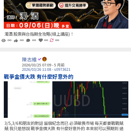
濁酒 股票與台指期全攻略(線上講座)！
∞
∞
∞
∞
∞
陳志維
2026/03/25 07:09 - 5 月前
2026/03/26 11:08 - s0973621
戰爭金價大跌 有什麼好意外的
3/5,3/6和朋友的對話 留個紀念而已 必須敬畏市場 每天都要戰戰兢
兢 我只是想說 戰爭金價大跌 有什麼好意外的 本來就可以預期到 過