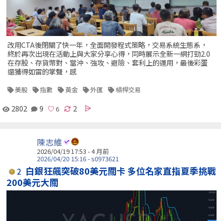
改用CTA後閉關了快一年，全面開發程式策略，交易系統生態系，
終於再次出現在活動上與大家分享心得，同時展示全新一網打勁2.0
在存股、存貨幣對、當沖、強攻、避險、套利上的運用，最後彩蛋
還獲得如雷的掌聲，感
美股
指數
黃金
外匯
槓桿交易
2802
9
2
陳志維
2026/04/19 17:53 - 4 月前
2026/04/20 15:16 - s0973621
白銀狂飆突破80美元關卡 多位名家直指夏季挑戰
2
200美元大關