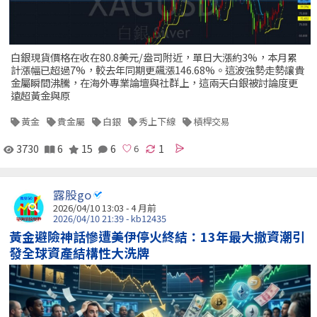
白銀現貨價格在收在80.8美元/盎司附近，單日大漲約3%，本月累
計漲幅已超過7%，較去年同期更飆漲146.68%。這波強勢走勢讓貴
金屬瞬間沸騰，在海外專業論壇與社群上，這兩天白銀被討論度更
遠超黃金與原
黃金
貴金屬
白銀
秀上下線
槓桿交易
3730
6
15
6
1
露股go
2026/04/10 13:03 - 4 月前
2026/04/10 21:39 - kb12435
黃金避險神話慘遭美伊停火終結：13年最大撤資潮引
發全球資產結構性大洗牌