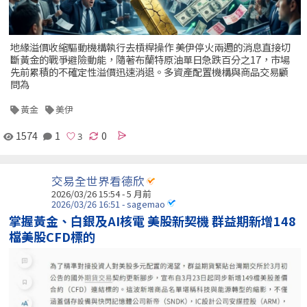
地緣溢價收縮驅動機構執行去槓桿操作 美伊停火兩週的消息直接切
斷黃金的戰爭避險動能，隨著布蘭特原油單日急跌百分之17，市場
先前累積的不確定性溢價迅速消退。多資產配置機構與商品交易顧
問為
黃金
美伊
1574
1
0
交易全世界看德欣
2026/03/26 15:54 - 5 月前
2026/03/26 16:51 - sagemao
掌握黃金、白銀及AI核電 美股新契機 群益期新增148
檔美股CFD標的