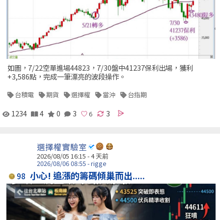
如圖，7/22空單進場44823，7/30盤中41237保利出場，獲利
+3,586點，完成一筆漂亮的波段操作。
台積電
期貨
選擇權
當沖
台指期
1234
4
0
3
3
選擇權實驗室
2026/08/05 16:15 - 4 天前
2026/08/06 08:55 - rigge
小心! 追漲的籌碼傾巢而出.....
98