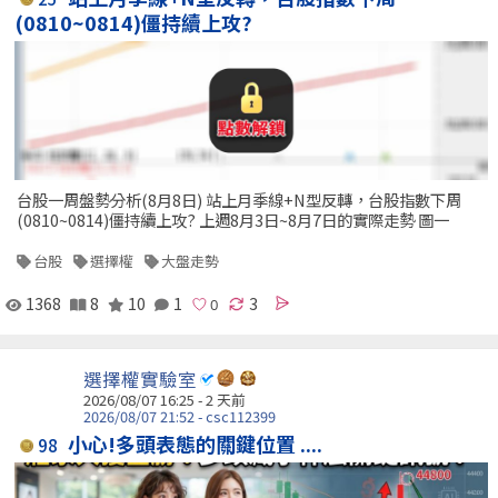
(0810~0814)僵持續上攻?
台股一周盤勢分析(8月8日) 站上月季線+N型反轉，台股指數下周
(0810~0814)僵持續上攻? 上週8月3日~8月7日的實際走勢 圖一
台股
選擇權
大盤走勢
1368
8
10
1
3
選擇權實驗室
2026/08/07 16:25 - 2 天前
2026/08/07 21:52 - csc112399
小心!多頭表態的關鍵位置 ....
98