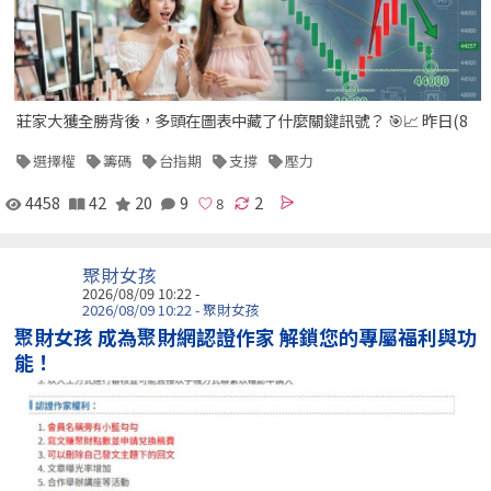
莊家大獲全勝背後，多頭在圖表中藏了什麼關鍵訊號？ 🎯📈 昨日(8
選擇權
籌碼
台指期
支撐
壓力
4458
42
20
9
2
聚財女孩
2026/08/09 10:22 -
2026/08/09 10:22 - 聚財女孩
聚財女孩 成為聚財網認證作家 解鎖您的專屬福利與功
能！