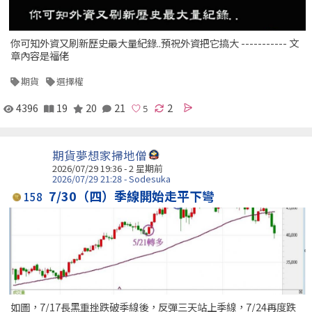
你可知外資又刷新歷史最大量紀錄..預祝外資把它搞大 ----------- 文
章內容是福佬
期貨
選擇權
4396
19
20
21
2
期貨夢想家掃地僧
2026/07/29 19:36 - 2 星期前
2026/07/29 21:28 - Sodesuka
7/30（四）季線開始走平下彎
158
如圖，7/17長黑重挫跌破季線後，反彈三天站上季線，7/24再度跌