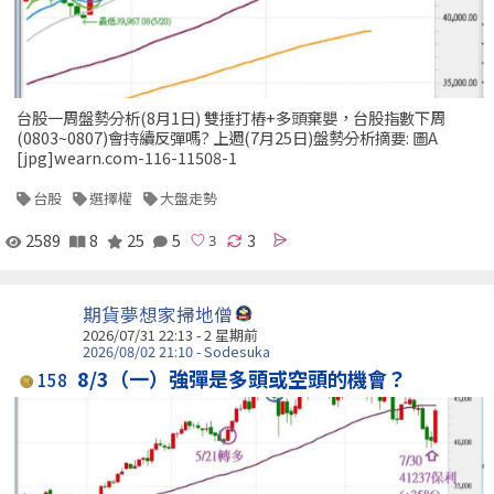
台股一周盤勢分析(8月1日) 雙捶打樁+多頭棄嬰，台股指數下周
(0803~0807)會持續反彈嗎? 上週(7月25日)盤勢分析摘要: 圖A
[jpg]wearn.com-116-11508-1
台股
選擇權
大盤走勢
2589
8
25
5
3
期貨夢想家掃地僧
2026/07/31 22:13 - 2 星期前
2026/08/02 21:10 - Sodesuka
8/3（一）強彈是多頭或空頭的機會？
158