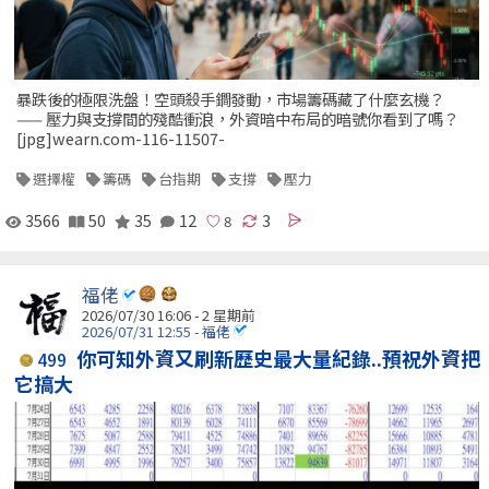
暴跌後的極限洗盤！空頭殺手鐧發動，市場籌碼藏了什麼玄機？
—— 壓力與支撐間的殘酷衝浪，外資暗中布局的暗號你看到了嗎？
[jpg]wearn.com-116-11507-
選擇權
籌碼
台指期
支撐
壓力
3566
50
35
12
3
福佬
2026/07/30 16:06 - 2 星期前
2026/07/31 12:55 - 福佬
你可知外資又刷新歷史最大量紀錄..預祝外資把
499
它搞大