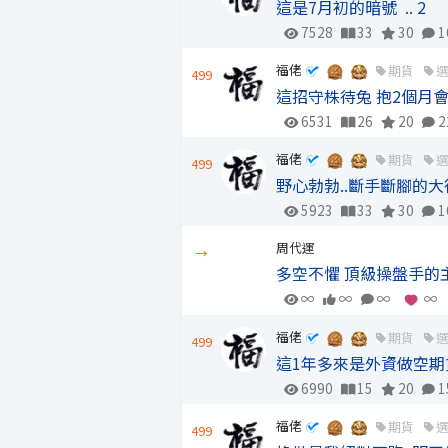
這是7月初的暗號
..
2
7528
33
30
1
福佬
期貨
499
這招守株待兔 抱2個月
6531
26
20
2
福佬
期貨
499
野心勃勃..斷手斷腳的大
5923
33
30
1
周代運
→
多空不懼 頂級操盤手的
∞
∞
∞
∞
福佬
期貨
499
這1年多來是外資做空期
6990
15
20
1
福佬
期貨
499