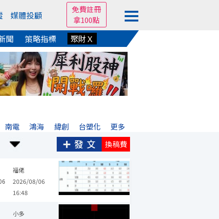
免費註冊
蹤
媒體投顧
拿100點
新聞
策略指標
聚財Ｘ
南電
鴻海
緯創
台塑化
更多
換稿費
福佬
06
2026/08/06
16:48
小多