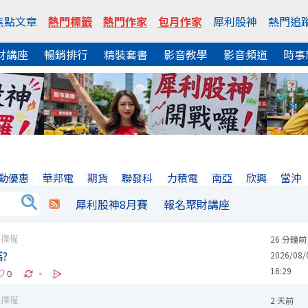
焦點文章
熱門標籤
熱門作家
包月作家
犀利股神
熱門追
財講座
暢銷排行
精裝套書
影音教學
影音頻道
時事
動優惠
華邦電
期貨
聯發科
力積電
南亞
欣興
當沖
犀利股神8月賽
報名聚財講座
選擇權
26 分鐘前
?
2026/08/
16:29
-
選擇權
2 天前