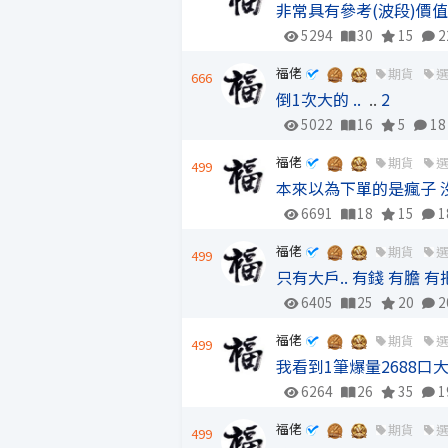
非常具有參考(波段)價
5294
30
15
2
福佬
期貨
666
倒1次大的 ..
..
2
5022
16
5
18
福佬
期貨
499
本來以為下單的是瘋子 
6691
18
15
1
福佬
期貨
499
只有大戶.. 有錢 有膽 
6405
25
20
2
福佬
期貨
499
我看到1筆爆量2688口大
6264
26
35
1
福佬
期貨
499