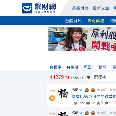
最新討論
最新文章
台股資訊
聚財商城
聚
台積電
台指期
國巨*
聯電
活
44279
21
16:54:24
福佬
期貨
499
還有比這更可怕的跌勢嗎
包
199
11
5
9
福佬
期貨
499