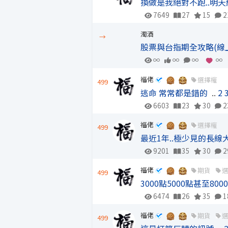
換做是我絕對不跑..明天
7649
27
15
2
濁酒
→
股票與台指期全攻略(線
∞
∞
∞
∞
福佬
選擇權
499
逃命 常常都是錯的
..
2
6603
23
30
2
福佬
選擇權
499
最近1年..極少見的長線大
9201
35
30
2
福佬
期貨
499
3000點5000點甚至800
6474
26
35
1
福佬
期貨
499