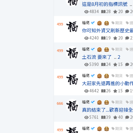
這是8月初的指標訊號
.
4834
28
20
2
福佬
期貨
499
你可知外資又刷新歷史最
4240
19
20
2
福佬
期貨
499
土石流 要來了
..
2
5390
24
15
2
福佬
期貨
499
大莊家先退再進的小動作.
4642
26
15
1
福佬
期貨
666
真的結束了...歡喜迎接
5761
39
40
2
福佬
期貨
499