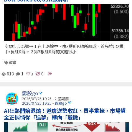
空頭步步為營→ 1.在上漲途中，由3根紅K線所組成，首先拉出2根
中/長紅K線。 2.第3根紅K線的實體很小
道瓊
613
1
0
露股go
2026/07/25 19:25 - 2 星期前
2026/07/25 19:25 - 露股go
AI狂熱開始退燒！道瓊逆勢收紅、費半重挫，市場資
金正悄悄從「追夢」轉向「避險」