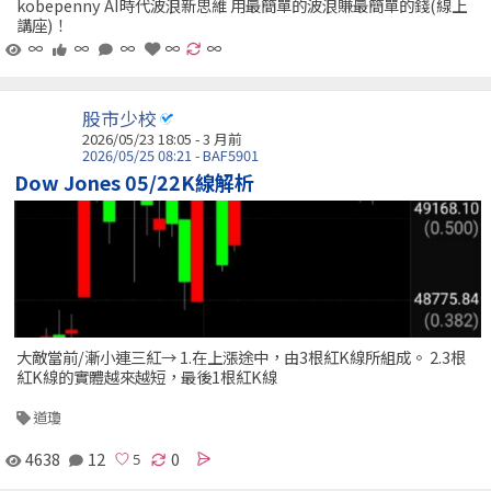
kobepenny AI時代波浪新思維 用最簡單的波浪賺最簡單的錢(線上
講座)！
∞
∞
∞
∞
∞
股市少校
2026/05/23 18:05 - 3 月前
2026/05/25 08:21 - BAF5901
Dow Jones 05/22K線解析
大敵當前/漸小連三紅→ 1.在上漲途中，由3根紅K線所組成。 2.3根
紅K線的實體越來越短，最後1根紅K線
道瓊
4638
12
0