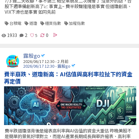
7/3 連二天收腳，事不過三 給空軍朋友二次機會了 沒意外的話，台
股下週準備創新高了📈 事實上~ 費半殺聲隆隆是事實 但道瓊創高、
VIX下滑也是事實 如同先前
台積電
道瓊
櫃買指數
加權指數
1933
2
0
露股go
2026/06/17 12:30 - 2 月前
2026/06/17 12:30 - 露股go
費半崩跌、道瓊新高：AI估值與高利率拉扯下的資金
再定價
費半跌道瓊漲背後是縮表高利率與AI估值的資金大重估 昨晚美股不
是簡單的景氣好壞對立，而是AI產業長期成長與華許縮表、高利率