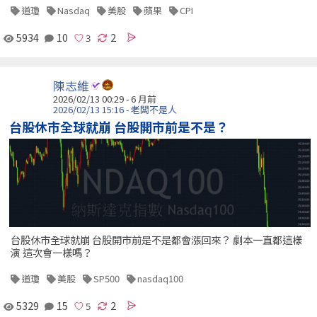
道瓊
Nasdaq
美股
蘋果
CPI
5934
10
2
陳志維
2026/02/13 00:29 - 6 月前
2026/02/13 15:16 - 老闆不是人
台股休市全球就崩 台股開市前是不是？
台股休市全球就崩 台股開市前是不是都會漲回來？ 劇本一直都這樣
演 這次會一樣嗎？
道瓊
美股
SP500
nasdaq100
5329
15
2