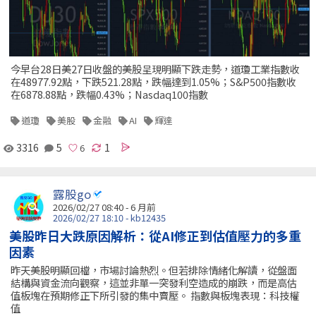
今早台28日美27日收盤的美股呈現明顯下跌走勢，道瓊工業指數收
在48977.92點，下跌521.28點，跌幅達到1.05%；S&P500指數收
在6878.88點，跌幅0.43%；Nasdaq100指數
道瓊
美股
金融
AI
輝達
3316
5
1
露股go
2026/02/27 08:40 - 6 月前
2026/02/27 18:10 - kb12435
美股昨日大跌原因解析：從AI修正到估值壓力的多重
因素
昨天美股明顯回檔，市場討論熱烈。但若排除情緒化解讀，從盤面
結構與資金流向觀察，這並非單一突發利空造成的崩跌，而是高估
值板塊在預期修正下所引發的集中賣壓。 指數與板塊表現：科技權
值