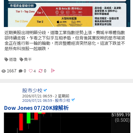
近期美股出現明顯分歧，道瓊工業指數逆勢上漲，費城半導體指數
卻持續走弱，乍看之下似乎互相矛盾，但背後其實反映的是市場資
金正在進行新一輪的輪動，而非整體經濟突然惡化。這波下跌並不
是所有科技股一起崩跌，
道瓊
費半
1667
0
0
股市少校
2026/07/21 06:59 - 2 星期前
2026/07/21 06:59 - 股市少校
Dow Jones 07/20K線解析