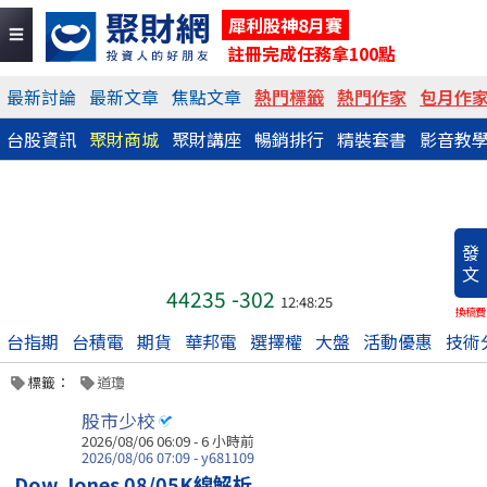
犀利股神8月賽
註冊完成任務拿100點
最新討論
最新文章
焦點文章
熱門標籤
熱門作家
包月作
台股資訊
聚財商城
聚財講座
暢銷排行
精裝套書
影音教
發
文
44235
-302
12:48:25
換稿費
台指期
台積電
期貨
華邦電
選擇權
大盤
活動優惠
技術
標籤：
道瓊
股市少校
2026/08/06 06:09 -
6 小時前
2026/08/06 07:09 - y681109
Dow Jones 08/05K線解析