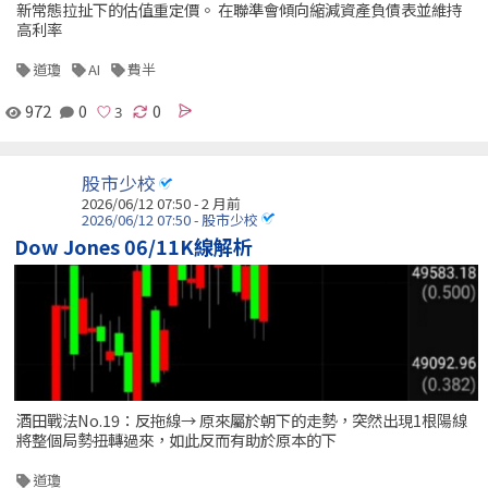
新常態拉扯下的估值重定價。 在聯準會傾向縮減資產負債表並維持
高利率
道瓊
AI
費半
972
0
0
股市少校
2026/06/12 07:50 - 2 月前
2026/06/12 07:50 - 股市少校
Dow Jones 06/11K線解析
酒田戰法No.19：反拖線→ 原來屬於朝下的走勢，突然出現1根陽線
將整個局勢扭轉過來，如此反而有助於原本的下
道瓊