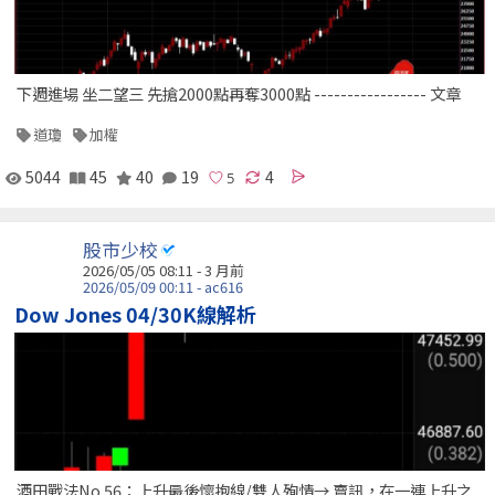
下週進場 坐二望三 先搶2000點再奪3000點 ----------------- 文章
道瓊
加權
5044
45
40
19
4
股市少校
2026/05/05 08:11 - 3 月前
2026/05/09 00:11 - ac616
Dow Jones 04/30K線解析
酒田戰法No.56：上升最後懷抱線/雙人殉情→ 賣訊，在一連上升之