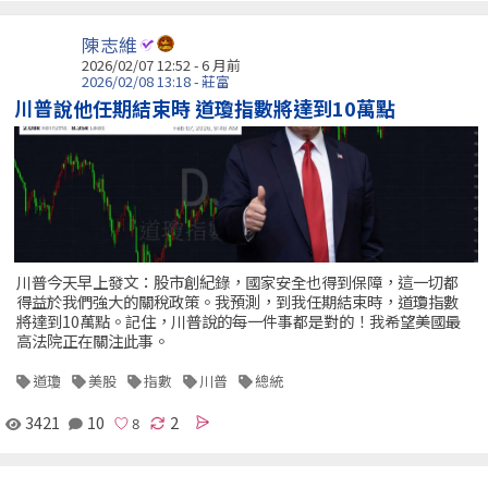
陳志維
2026/02/07 12:52 - 6 月前
2026/02/08 13:18 - 莊富
川普說他任期結束時 道瓊指數將達到10萬點
川普今天早上發文：股市創紀錄，國家安全也得到保障，這一切都
得益於我們強大的關稅政策。我預測，到我任期結束時，道瓊指數
將達到10萬點。記住，川普說的每一件事都是對的！我希望美國最
高法院正在關注此事。
道瓊
美股
指數
川普
總統
3421
10
2