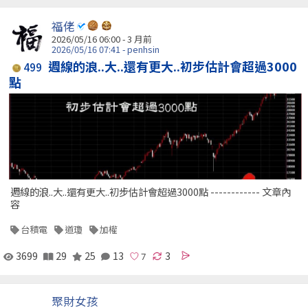
福佬
2026/05/16 06:00 - 3 月前
2026/05/16 07:41 - penhsin
週線的浪..大..還有更大..初步估計會超過3000
499
點
週線的浪..大..還有更大..初步估計會超過3000點 ------------ 文章內
容
台積電
道瓊
加權
3699
29
25
13
3
聚財女孩