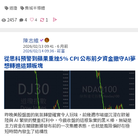
道瓊
費城半導體
2457
4
1
陳志維
2026/02/13 09:41 - 6 月前
2026/02/14 09:36 - 莊富
從思科預警到蘋果重挫5% CPI 公布前夕資金撤守AI夢
想轉進這類板塊
昨晚美股盤面的氣氛轉變確實令人玩味，前幾週市場還沉浸在軟著
陸與 AI 繁榮的雙重紅利中，今晨收盤的這根紮實的黑Ｋ棒，無疑是
主力資金在關鍵數據發布前的一次集體表態，也就是風險偏好在極
短時間內發生了結構性