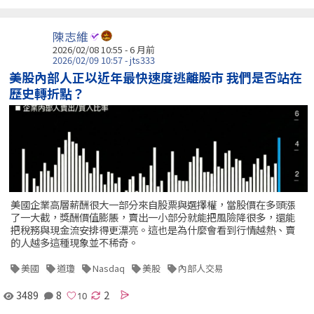
陳志維
2026/02/08 10:55 - 6 月前
2026/02/09 10:57 - jts333
美股內部人正以近年最快速度逃離股市 我們是否站在
歷史轉折點？
美國企業高層薪酬很大一部分來自股票與選擇權，當股價在多頭漲
了一大截，獎酬價值膨脹，賣出一小部分就能把風險降很多，還能
把稅務與現金流安排得更漂亮。這也是為什麼會看到行情越熱、賣
的人越多這種現象並不稀奇。
美國
道瓊
Nasdaq
美股
內部人交易
3489
8
2