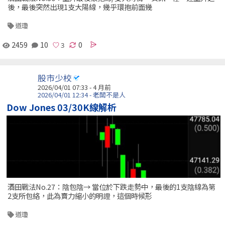
後，最後突然出現1支大陽線，幾乎環抱前面幾
道瓊
2459
10
0
股市少校
2026/04/01 07:33 - 4 月前
2026/04/01 12:34 - 老闆不是人
Dow Jones 03/30K線解析
酒田戰法No.27：陰包陰→ 當位於下跌走勢中，最後的1支陰線為第
2支所包絡，此為賣力縮小的明證，這個時候形
道瓊