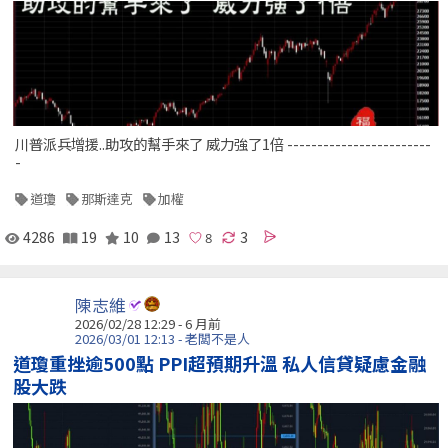
川普派兵增援..助攻的幫手來了 威力強了1倍 ------------------------
-
道瓊
那斯達克
加權
4286
19
10
13
3
陳志維
2026/02/28 12:29 - 6 月前
2026/03/01 12:13 - 老闆不是人
道瓊重挫逾500點 PPI超預期升溫 私人信貸疑慮金融
股大跌