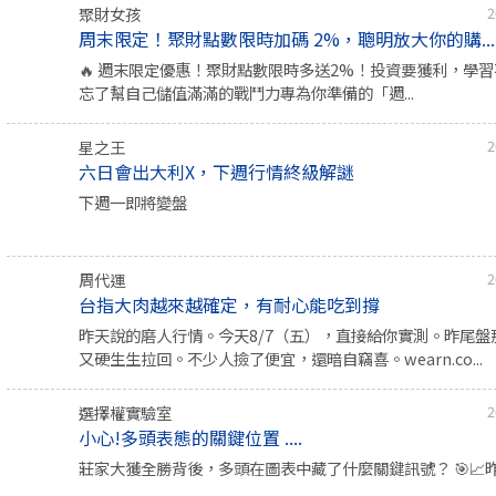
聚財女孩
2
周末限定！聚財點數限時加碼 2%，聰明放大你的購...
🔥 週末限定優惠！聚財點數限時多送2%！投資要獲利，學
忘了幫自己儲值滿滿的戰鬥力專為你準備的「週...
星之王
2
六日會出大利X，下週行情終級解謎
下週一即將變盤
周代運
2
台指大肉越來越確定，有耐心能吃到撐
昨天說的磨人行情。今天8/7（五），直接給你實測。昨尾盤
又硬生生拉回。不少人撿了便宜，還暗自竊喜。wearn.co...
選擇權實驗室
2
小心!多頭表態的關鍵位置 ....
莊家大獲全勝背後，多頭在圖表中藏了什麼關鍵訊號？ 🎯📈昨