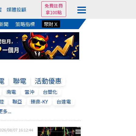
免費註冊
蹤
媒體投顧
拿100點
新聞
策略指標
聚財Ｘ
電
聯電
活動優惠
南電
當沖
台塑化
控
聯亞
臻鼎-KY
台達電
更多...
026/08/07 16:12:44