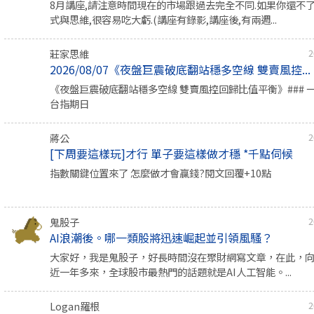
8月講座,請注意時間現在的市場跟過去完全不同.如果你還不
式與思維,很容易吃大虧.(講座有錄影,講座後,有兩週...
莊家思維
2
2026/08/07《夜盤巨震破底翻站穩多空線 雙賣風控...
《夜盤巨震破底翻站穩多空線 雙賣風控回歸比值平衡》### 
台指期日
蔣公
2
[下周要這樣玩]才行 單子要這樣做才穩 *千點伺候
指數關鍵位置來了 怎麼做才會贏錢?閱文回覆+10點
鬼股子
2
AI浪潮後。哪一類股將迅速崛起並引領風騷？
大家好，我是鬼股子，好長時間沒在聚財網寫文章，在此，
近一年多來，全球股市最熱門的話題就是AI人工智能。...
Logan羅根
2