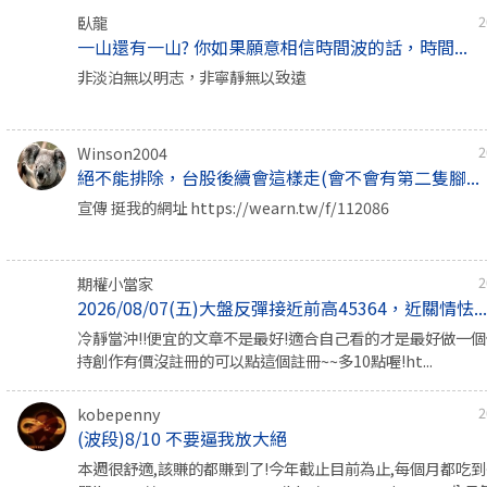
臥龍
2
一山還有一山? 你如果願意相信時間波的話，時間...
非淡泊無以明志，非寧靜無以致遠
Winson2004
2
絕不能排除，台股後續會這樣走(會不會有第二隻腳...
宣傳 挺我的網址 https://wearn.tw/f/112086
期權小當家
2
2026/08/07(五)大盤反彈接近前高45364，近關情怯..
冷靜當沖!!便宜的文章不是最好!適合自己看的才是最好做一個價
持創作有價沒註冊的可以點這個註冊~~多10點喔!ht...
kobepenny
2
(波段)8/10 不要逼我放大絕
本週很舒適,該賺的都賺到了!今年截止目前為止,每個月都吃