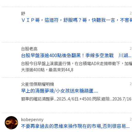
舒
2
ＶＩＰ哥，這道符，舒服嗎？哥，快聽我一言，不害
台股老高
2
台股早盤漲逾400點後急翻黑！季線多空激戰 川湖...
台股今日早盤上演震盪行情，在台積電ADR走揚帶動下，加
大漲逾400點，最高來到44,8
火星怪傑期權明機
2
早上的清醒夢境/小女孩送來糖葫蘆....
狠準的確認清醒夢...2025..4/6日.+4500.閃尿.避險...2026.7/
kobepenny
2
不要再拿過去的思維來操作現在的市場,否則很容易...