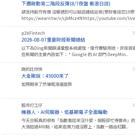
下週啟動第二階段反彈(8/7夜盤 衝浪日誌)
請支持創作有價 沒帳號的可以點這連結註冊(聚財會送您10聚幣
https://wearn.tw/v/cjkMcz4Nhttps://youtube.com/live/
p2bFintech
2
2026-08-07重要財經新聞總結
以下為Ding新聞篩濾彙整系統處理，僅作實驗用途，非投資
些新聞的主要內容如下： * Google 的 AI 部門 DeepMin...
跑的比你快
2
大金剛說：45000來了
如預期來了然後呢漲還是跌
股市打工仔
2
機器人、AI伺服器、低基期電子全面輪動
今天台股真的很有「指數看起來沒什麼，個股卻忙得要命」
大漲超過400點，結果追價力道沒跟上，指數一路由紅翻...