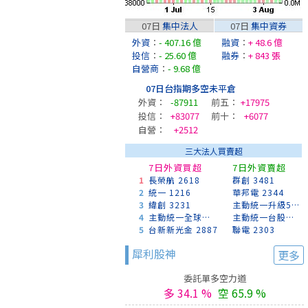
07日
集中法人
07日
集中資券
外資
：
- 407.16 億
融資
：
+ 48.6 億
投信
：
- 25.60 億
融券
：
+ 843 張
自營商
：
- 9.68 億
07日台指期多空未平倉
外資：
-87911
前五：
+17975
投信：
+83077
前十：
+6077
自營：
+2512
三大法人買賣超
7日外資買超
7日外資賣超
1
長榮航 2618
群創 3481
2
統一 1216
華邦電 2344
3
緯創 3231
主動統一升級50 00403A
4
主動統一全球創新 00988A
主動統一台股增長 00981A
5
台新新光金 2887
聯電 2303
犀利股神
更多
委託單多空力道
多 34.1 %
空 65.9 %