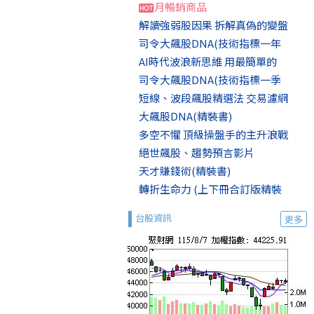
月暢銷商品
解讀強弱股因果 拆解真偽的變盤
司令大飆股DNA(技術指標一年
AI時代波浪新思維 用最簡單的
司令大飆股DNA(技術指標一季
短線、波段飆股精選法 交易濾網
大飆股DNA(精裝書)
多空不懼 頂級操盤手的主升浪戰
絕世飆股、趨勢預言影片
天才賺錢術(精裝書)
轉折生命力 (上下冊合訂版精裝
台股資訊
更多