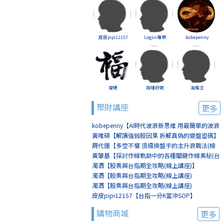
皮皮pipi12157
Logan羅根
kobepenny
福佬
咖啡好喝
海龍王
聚財講座
更多
kobepenny【AI時代波浪新思維 用最簡單的波浪
賺最簡單的錢(線上講座)】
黃唯碩【解讀強弱股因果 拆解真偽的變盤密碼】
周代運【多空不懼 頂級操盤手的主升浪戰法(線
上講座)】
黃肇基【探討作線軌跡中的各種關鍵作線奧秘(台
北)】
濁酒【股票與台指期全攻略(線上講座)】
濁酒【股票與台指期全攻略(線上講座)
(8/2+8/9)】
濁酒【股票與台指期全攻略(線上講座)
(8/16+8/23)】
皮皮pipi12157【台指一分K當沖SOP】
購物商城
更多