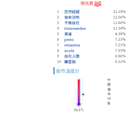
領先群
1
忽然超越
22.19%
2
無有恐怖
12.56%
3
平衡自在
11.60%
4
Hsienweilee
11.34%
5
黃雀
8.38%
6
jones
7.23%
7
ninianinia
7.21%
8
acute
7.03%
9
自在人間
6.96%
10
鐮星融
6.22%
股市溫度計
中
間
值
為
50
度
38.6°c