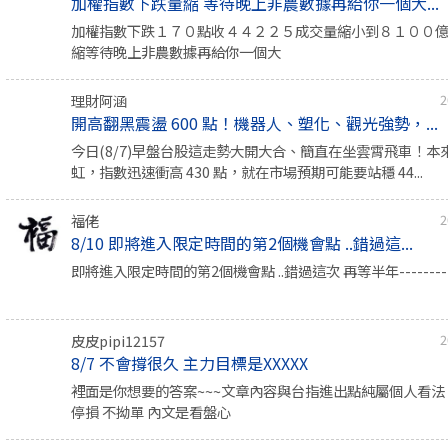
加權指數下跌量縮 等待晚上非農數據再給你一個大...
加權指數下跌１７０點收４４２２５成交量縮小到８１００
縮等待晚上非農數據再給你一個大
理財阿涵
2
開高翻黑震盪 600 點！機器人、塑化、觀光強勢，...
今日(8/7)早盤台股這走勢大開大合、簡直在坐雲霄飛車！本
虹，指數迅速衝高 430 點，就在市場預期可能要站穩 44...
福佬
2
8/10 即將進入限定時間的第2個機會點 ..錯過這...
即將進入限定時間的第2個機會點 ..錯過這次 再等半年-----------
皮皮pipi12157
2
8/7 不會撐很久 主力目標是XXXXX
裡面是你想要的答案~~~文章內容與台指進出點純屬個人看法 
停損 不拗單 內文是看盤心