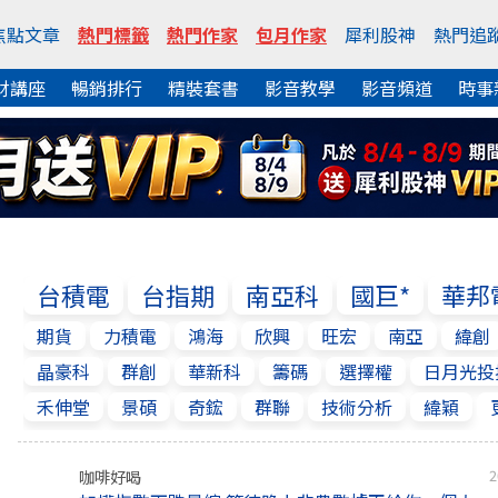
焦點文章
熱門標籤
熱門作家
包月作家
犀利股神
熱門追
財講座
暢銷排行
精裝套書
影音教學
影音頻道
時事
台積電
台指期
南亞科
國巨*
華邦
期貨
力積電
鴻海
欣興
旺宏
南亞
緯創
晶豪科
群創
華新科
籌碼
選擇權
日月光投
禾伸堂
景碩
奇鋐
群聯
技術分析
緯穎
咖啡好喝
2