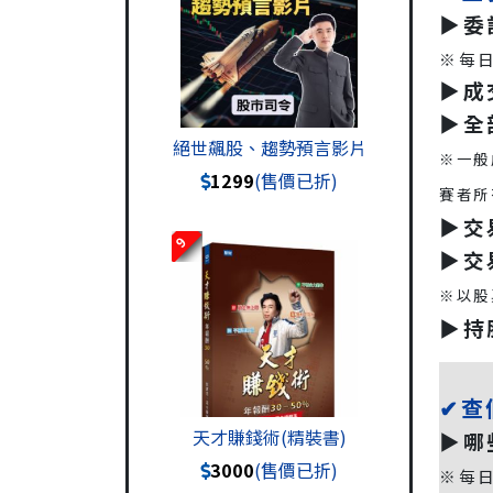
▶️
※每日
▶️
▶️
絕世飆股、趨勢預言影片
※一般
1299
(售價已折)
賽者所
▶️
9
▶️
※以股
▶️
✔查
天才賺錢術(精裝書)
▶️
3000
(售價已折)
※每日