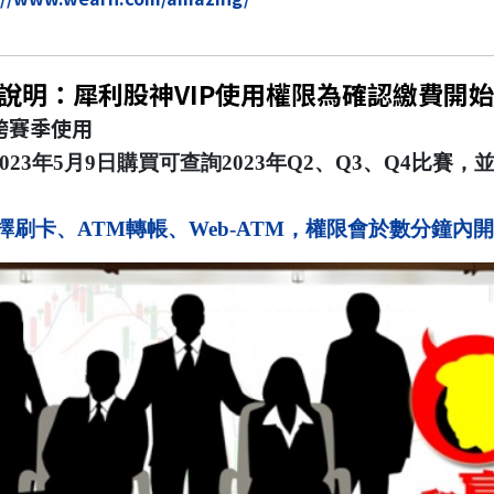
說明：犀利股神VIP使用權限為確認繳費開
跨賽季使用
023年5月9日購買可查詢2023年Q2、Q3、Q4比賽，並
擇刷卡、ATM轉帳、Web-ATM，權限會於數分鐘內