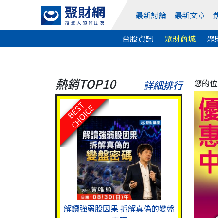
最新討論
最新文章
台股資訊
聚財商城
聚
熱銷TOP10
您的位
詳細排行
BEST
CHOICE
解讀強弱股因果 拆解真偽的變盤