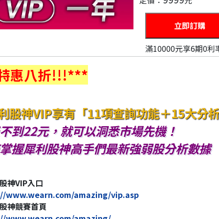
定價：
元
滿10000元享6期0利
*特惠八折!!!***
利股神VIP享有「11項查詢功能＋15大分
不到22元，就可以洞悉市場先機！
掌握犀利股神高手們最新強弱股分析數據
股神VIP入口
://www.wearn.com/amazing/vip.asp
股神競賽首頁
://www.wearn.com/amazing/