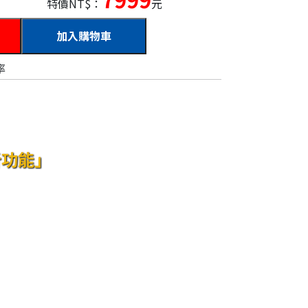
特價NT$：
元
加入購物車
率
析功能」