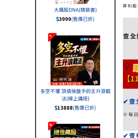
犀利股
大飆股DNA(精裝書)
3999
(售價已折)
查全
7
💡
【1
多空不懼 頂級操盤手的主升浪戰
法(線上講座)
✔查
13888
(售價已折)
※每日
8
✔查