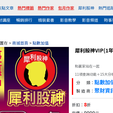
焦點文章
熱門標籤
熱門作家
包月作家
犀利股神
熱門追
財講座
暢銷排行
精裝套書
影音教學
影音頻道
時事
置在 >
商城首頁
>
點數加值
犀利股神VIP(1年
和贏家站在一起
11項查詢功能＋15大分
點數加
分 類：
聚財資
製 造 商：
8
折扣：
折
9999