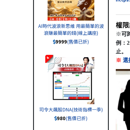
權限
AI時代波浪新思維 用最簡單的波
浪賺最簡單的錢(線上講座)
※可
9999
(售價已折)
例：2
止。
4
※
選
司令大飆股DNA(技術指標一季)
980
(售價已折)