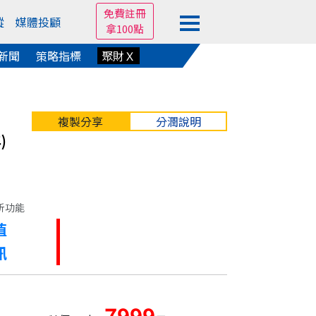
免費註冊
蹤
媒體投顧
拿100點
新聞
策略指標
聚財Ｘ
複製分享
分潤說明
)
析功能
值
訊
7999