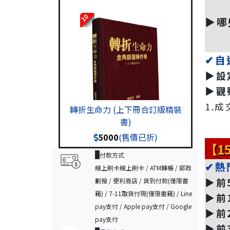
10
▶️
✔自
▶️
▶️
1.成
轉折生命力 (上下冊合訂版精裝
書)
5000
(售價已折)
【1
付款方式
✔熱
線上刷卡線上刷卡 / ATM轉帳 / 郵政
▶️
劃撥 / 便利商店 / 貨到付款(僅限書
籍) / 7-11取貨付現(僅限書籍) / Line
▶️
pay支付 / Apple pay支付 / Google
▶️
pay支付
▶️