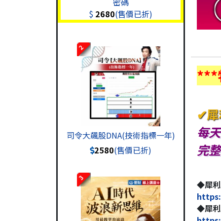
密碼
$
2680
(售價已折)
2
**
✔犀
每天
司令大飆股DNA(技術指標一年)
完整
2580
(售價已折)
3
◆犀利
https
◆犀利
https