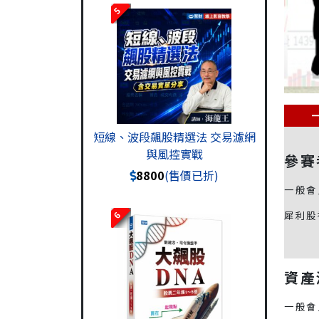
5
短線、波段飆股精選法 交易濾網
與風控實戰
參賽
8800
(售價已折)
一般會
6
犀利股
資產
一般會