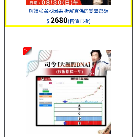
解讀強弱股因果 拆解真偽的變盤密碼
2680
$
(售價已折)
2