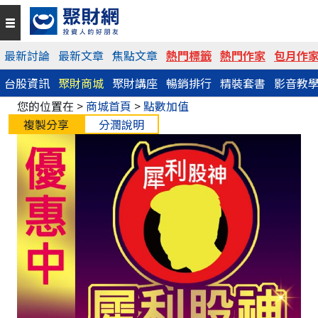
最新討論
最新文章
焦點文章
熱門標籤
熱門作家
包月作
台股資訊
聚財商城
聚財講座
暢銷排行
精裝套書
影音教
您的位置在 >
商城首頁
>
點數加值
複製分享
分潤說明