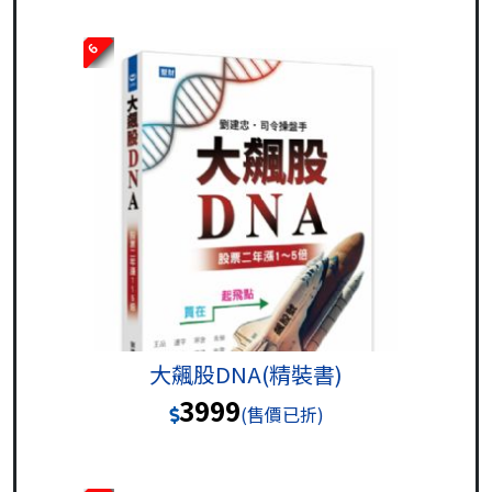
6
大飆股DNA(精裝書)
3999
(售價已折)