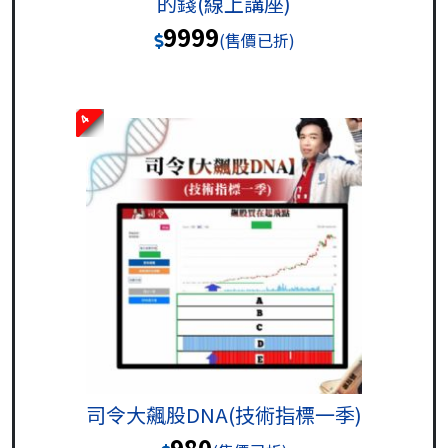
的錢(線上講座)
9999
(售價已折)
4
司令大飆股DNA(技術指標一季)
980