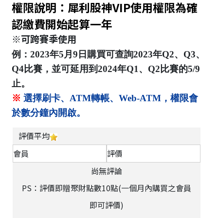
權限說明：犀利股神VIP使用權限為確
認繳費開始起算一年
※可跨賽季使用
例：2023年5月9日購買可查詢2023年Q2、Q3、
Q4比賽，並可延用到2024年Q1、Q2比賽的5/9
止。
※
選擇刷卡、ATM轉帳、Web-ATM，權限會
於數分鐘內開啟。
評價平均
會員
評價
尚無評論
PS：評價即贈聚財點數10點(一個月內購買之會員
即可評價)