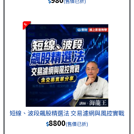
(售價已折)
5
短線、波段飆股精選法 交易濾網與風控實戰
8800
(售價已折)