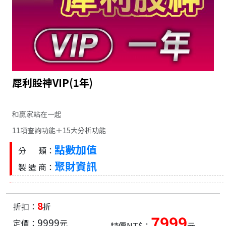
犀利股神VIP(1年)
和贏家站在一起
11項查詢功能＋15大分析功能
點數加值
分 類：
聚財資訊
製 造 商：
8
折扣：
折
7999
9999
定價：
元
特價NT$：
元