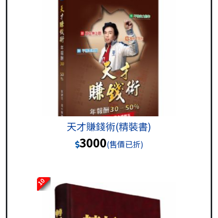
天才賺錢術(精裝書)
3000
(售價已折)
10