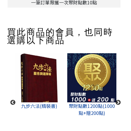
一筆訂單限獲一次聚財點數10點
買此商品的會員，也同時
選購以下商品
成功思
九步六法(精裝書)
聚財點數1200點(1000
股道
點+贈200點)
+影