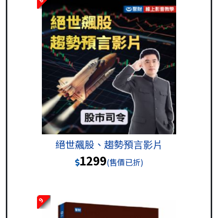
絕世飆股、趨勢預言影片
1299
(售價已折)
9