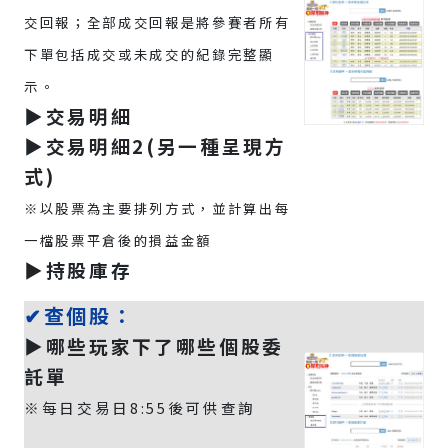
交回報；全部成交回報是將參賽者所有
下單包括成交或未成交的紀錄完整顯
示。
▶️交易明細
▶️交易明細2(另一種呈現方
式)
※以股票為主要排列方式，並計算出每
一檔股票平倉後的損益金額
▶️持股庫存
✔查個股：
▶️哪些玩家下了哪些個股委
託單
※每日交易日8:55後可供查詢