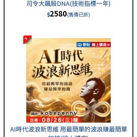
司令大飆股DNA(技術指標一年)
2580
(售價已折)
3
AI時代波浪新思維 用最簡單的波浪賺最簡單