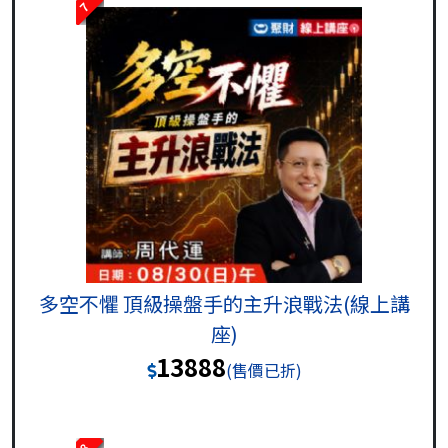
7
多空不懼 頂級操盤手的主升浪戰法(線上講
座)
13888
(售價已折)
8