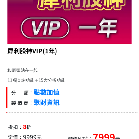
犀利股神VIP(1年)
和贏家站在一起
11項查詢功能＋15大分析功能
點數加值
分 類：
聚財資訊
製 造 商：
8
折扣：
折
7999
9999
定價：
元
特價NT$：
元