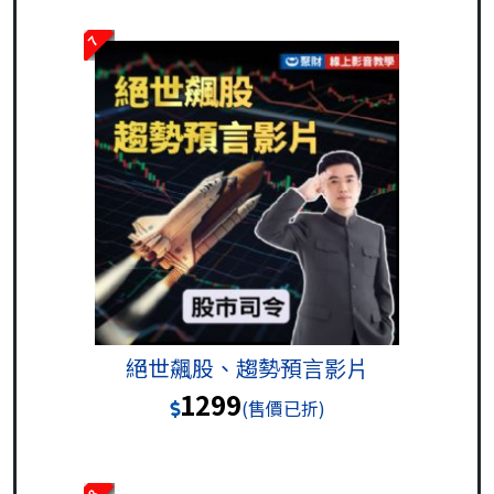
7
絕世飆股、趨勢預言影片
1299
(售價已折)
8