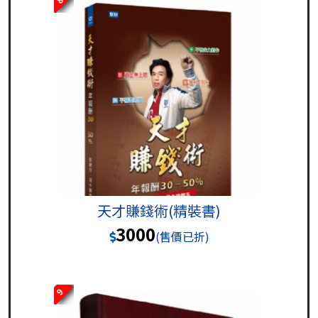
天才賺錢術(精裝書)
3000
(售價已折)
9