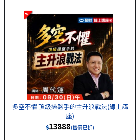
6
多空不懼 頂級操盤手的主升浪戰法(線上講
座)
13888
(售價已折)