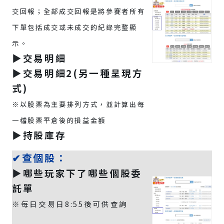
交回報；全部成交回報是將參賽者所有
下單包括成交或未成交的紀錄完整顯
示。
▶️交易明細
▶️交易明細2(另一種呈現方
式)
※以股票為主要排列方式，並計算出每
一檔股票平倉後的損益金額
▶️持股庫存
✔查個股：
▶️哪些玩家下了哪些個股委
託單
※每日交易日8:55後可供查詢