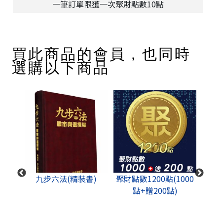
一筆訂單限獲一次聚財點數10點
買此商品的會員，也同時
選購以下商品
成功思
九步六法(精裝書)
聚財點數1200點(1000
股道
點+贈200點)
+影