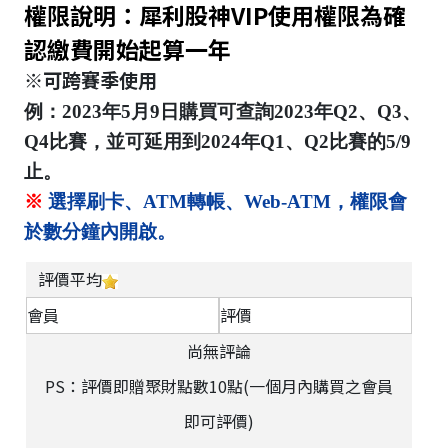
權限說明：犀利股神VIP使用權限為確
認繳費開始起算一年
※可跨賽季使用
例：2023年5月9日購買可查詢2023年Q2、Q3、
Q4比賽，並可延用到2024年Q1、Q2比賽的5/9
止。
※
選擇刷卡、ATM轉帳、Web-ATM，權限會
於數分鐘內開啟。
評價平均
會員
評價
尚無評論
PS：評價即贈聚財點數10點(一個月內購買之會員
即可評價)