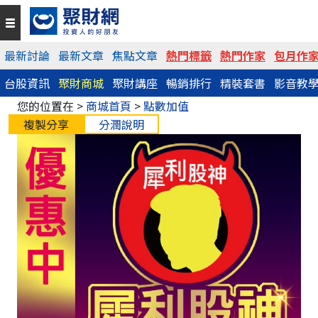
最新討論
最新文章
焦點文章
熱門標籤
熱門作家
包月作
台股資訊
聚財商城
聚財講座
暢銷排行
精裝套書
影音教
您的位置在 >
商城首頁
>
點數加值
複製分享
分潤說明