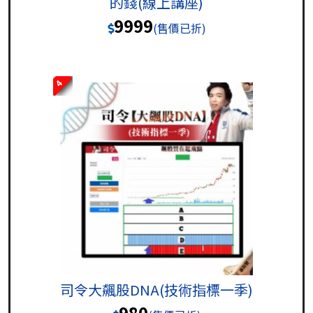
的錢(線上講座)
9999
(售價已折)
4
司令大飆股DNA(技術指標一季)
980