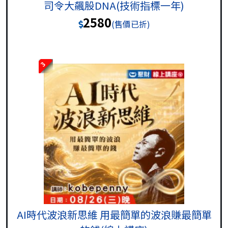
司令大飆股DNA(技術指標一年)
2580
(售價已折)
3
AI時代波浪新思維 用最簡單的波浪賺最簡單