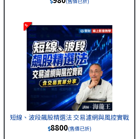
(售價已折)
5
短線、波段飆股精選法 交易濾網與風控實戰
8800
(售價已折)