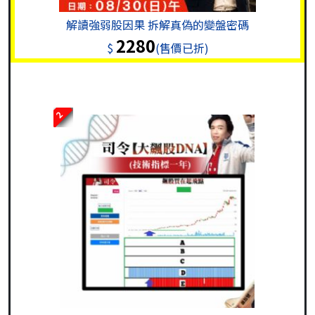
解讀強弱股因果 拆解真偽的變盤密碼
2280
$
(售價已折)
2