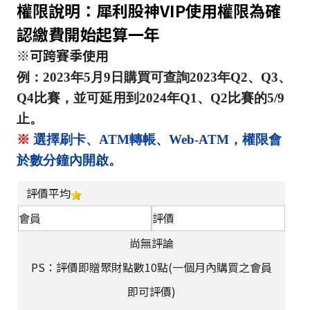
權限說明：犀利股神VIP使用權限為確
認繳費開始起算一年
※可跨賽季使用
例：2023年5月9日購買可查詢2023年Q2、Q3、
Q4比賽，並可延用到2024年Q1、Q2比賽的5/9
止。
※
選擇刷卡、ATM轉帳、Web-ATM，權限會
於數分鐘內開啟。
評價平均
會員
評價
尚無評論
PS：評價即贈聚財點數10點(一個月內購買之會員
即可評價)