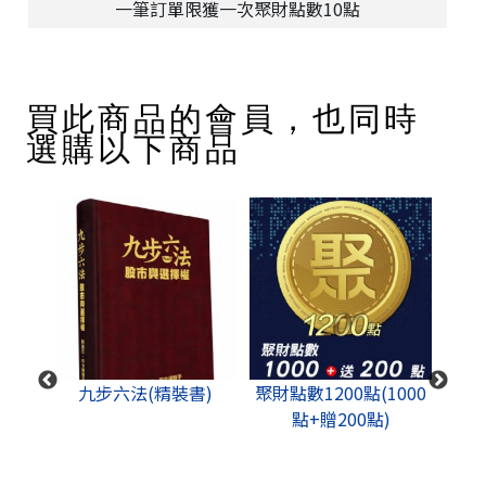
一筆訂單限獲一次聚財點數10點
買此商品的會員，也同時
選購以下商品
成功思
九步六法(精裝書)
聚財點數1200點(1000
股道
點+贈200點)
+影