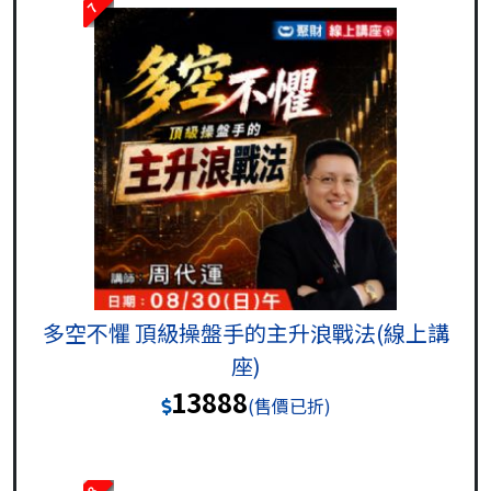
7
多空不懼 頂級操盤手的主升浪戰法(線上講
座)
13888
(售價已折)
8