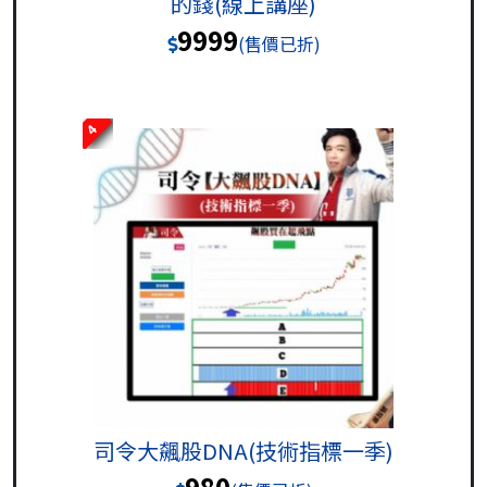
的錢(線上講座)
9999
(售價已折)
4
司令大飆股DNA(技術指標一季)
980