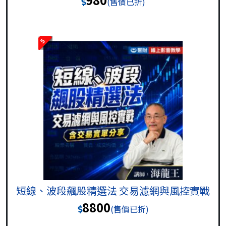
(售價已折)
5
短線、波段飆股精選法 交易濾網與風控實戰
8800
(售價已折)