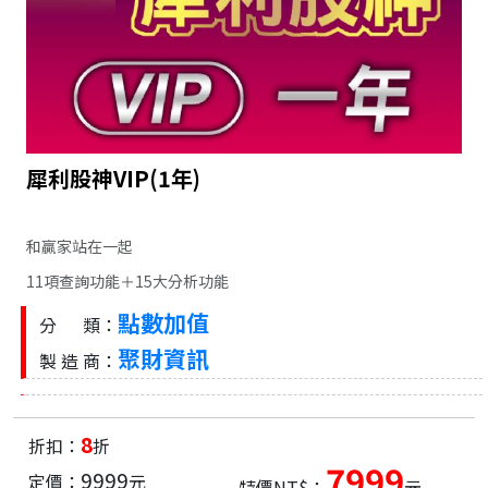
犀利股神VIP(1年)
和贏家站在一起
11項查詢功能＋15大分析功能
點數加值
分 類：
聚財資訊
製 造 商：
8
折扣：
折
7999
9999
定價：
元
特價NT$：
元