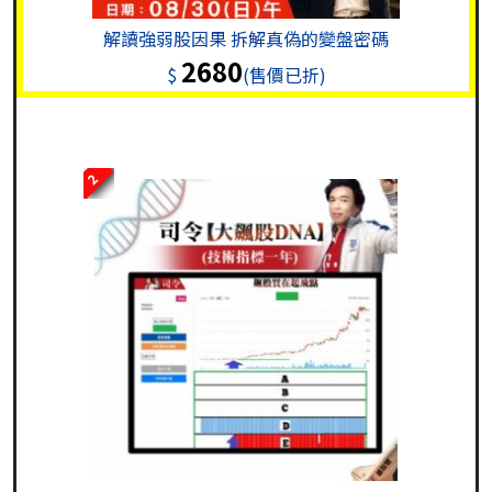
解讀強弱股因果 拆解真偽的變盤密碼
2680
$
(售價已折)
2