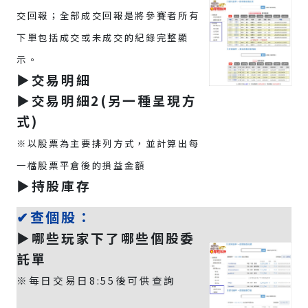
交回報；全部成交回報是將參賽者所有
下單包括成交或未成交的紀錄完整顯
示。
▶️交易明細
▶️交易明細2(另一種呈現方
式)
※以股票為主要排列方式，並計算出每
一檔股票平倉後的損益金額
▶️持股庫存
✔查個股：
▶️哪些玩家下了哪些個股委
託單
※每日交易日8:55後可供查詢