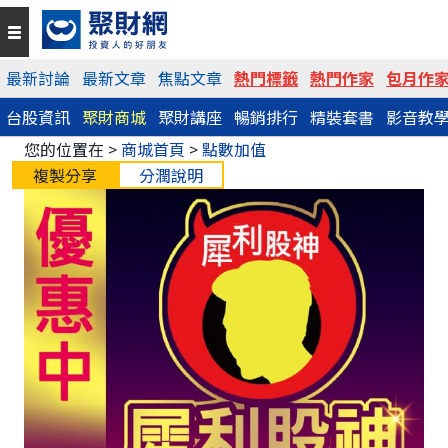
最新討論
最新文章
焦點文章
熱門標籤
熱門作家
包月作
台股資訊
聚財商城
聚財講座
暢銷排行
精裝套書
影音教
您的位置在 >
商城首頁
>
點數加值
複製分享
分潤說明