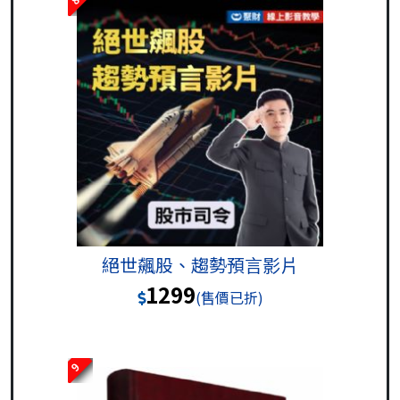
絕世飆股、趨勢預言影片
1299
(售價已折)
9