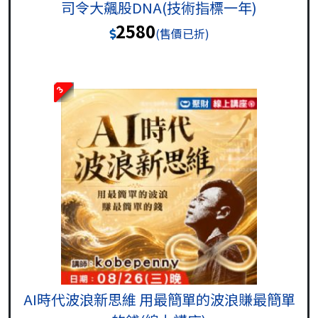
司令大飆股DNA(技術指標一年)
2580
(售價已折)
3
AI時代波浪新思維 用最簡單的波浪賺最簡單