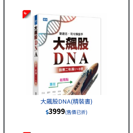
6
大飆股DNA(精裝書)
3999
(售價已折)