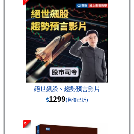
絕世飆股、趨勢預言影片
1299
(售價已折)
9