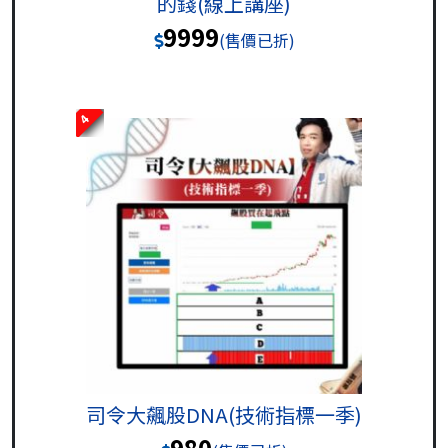
的錢(線上講座)
9999
(售價已折)
4
司令大飆股DNA(技術指標一季)
980