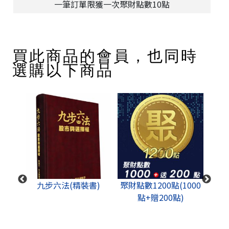
一筆訂單限獲一次聚財點數10點
買此商品的會員，也同時
選購以下商品
成功思
九步六法(精裝書)
聚財點數1200點(1000
股道
點+贈200點)
+影