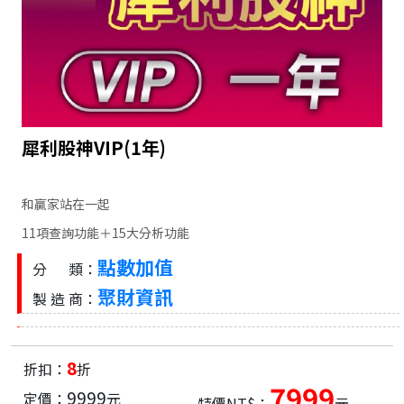
犀利股神VIP(1年)
和贏家站在一起
11項查詢功能＋15大分析功能
點數加值
分 類：
聚財資訊
製 造 商：
8
折扣：
折
7999
9999
定價：
元
特價NT$：
元