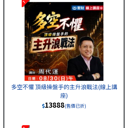
7
多空不懼 頂級操盤手的主升浪戰法(線上講
座)
13888
(售價已折)
8