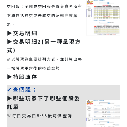
交回報；全部成交回報是將參賽者所有
下單包括成交或未成交的紀錄完整顯
示。
▶️交易明細
▶️交易明細2(另一種呈現方
式)
※以股票為主要排列方式，並計算出每
一檔股票平倉後的損益金額
▶️持股庫存
✔查個股：
▶️哪些玩家下了哪些個股委
託單
※每日交易日8:55後可供查詢