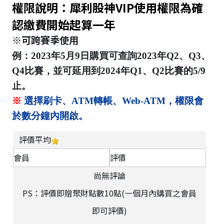
權限說明：犀利股神VIP使用權限為確
認繳費開始起算一年
※可跨賽季使用
例：2023年5月9日購買可查詢2023年Q2、Q3、
Q4比賽，並可延用到2024年Q1、Q2比賽的5/9
止。
※
選擇刷卡、ATM轉帳、Web-ATM，權限會
於數分鐘內開啟。
評價平均
會員
評價
尚無評論
PS：評價即贈聚財點數10點(一個月內購買之會員
即可評價)