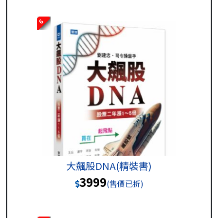
6
大飆股DNA(精裝書)
3999
(售價已折)