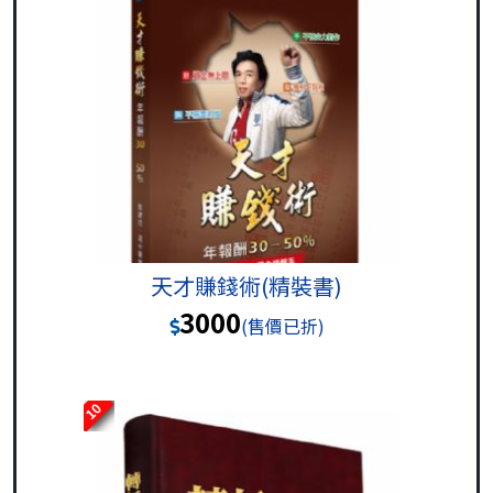
天才賺錢術(精裝書)
3000
(售價已折)
10