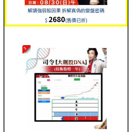
解讀強弱股因果 拆解真偽的變盤密碼
2680
$
(售價已折)
2