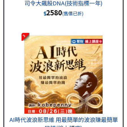
司令大飆股DNA(技術指標一年)
2580
(售價已折)
3
AI時代波浪新思維 用最簡單的波浪賺最簡單