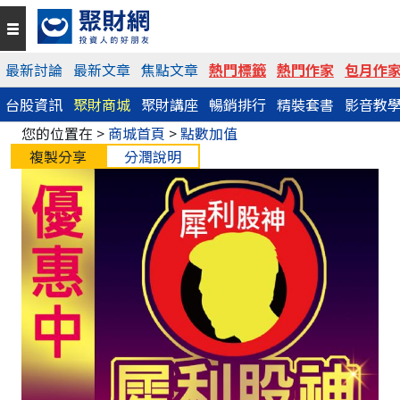
最新討論
最新文章
焦點文章
熱門標籤
熱門作家
包月作
台股資訊
聚財商城
聚財講座
暢銷排行
精裝套書
影音教
您的位置在 >
商城首頁
>
點數加值
複製分享
分潤說明