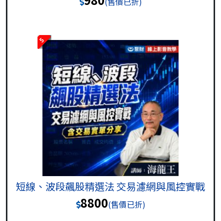
(售價已折)
5
短線、波段飆股精選法 交易濾網與風控實戰
8800
(售價已折)