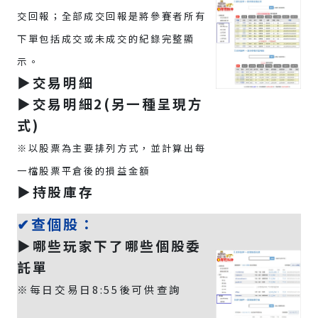
交回報；全部成交回報是將參賽者所有
下單包括成交或未成交的紀錄完整顯
示。
▶️交易明細
▶️交易明細2(另一種呈現方
式)
※以股票為主要排列方式，並計算出每
一檔股票平倉後的損益金額
▶️持股庫存
✔查個股：
▶️哪些玩家下了哪些個股委
託單
※每日交易日8:55後可供查詢