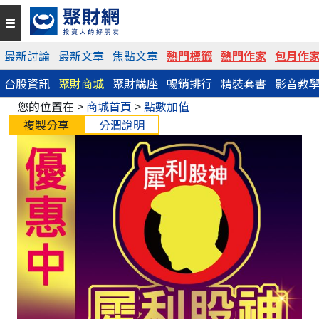
最新討論
最新文章
焦點文章
熱門標籤
熱門作家
包月作
台股資訊
聚財商城
聚財講座
暢銷排行
精裝套書
影音教
您的位置在 >
商城首頁
>
點數加值
複製分享
分潤說明