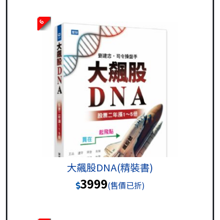
6
大飆股DNA(精裝書)
3999
(售價已折)