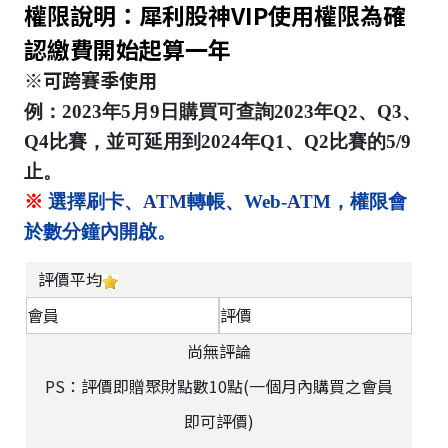
權限說明：犀利股神VIP使用權限為確
認繳費開始起算一年
※可跨賽季使用
例：2023年5月9日購買可查詢2023年Q2、Q3、
Q4比賽，並可延用到2024年Q1、Q2比賽的5/9
止。
※
選擇刷卡、ATM轉帳、Web-ATM，權限會
於數分鐘內開啟。
評價平均
會員
評價
尚無評論
PS：評價即贈聚財點數10點(一個月內購買之會員
即可評價)