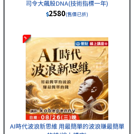
司令大飆股DNA(技術指標一年)
2580
(售價已折)
3
AI時代波浪新思維 用最簡單的波浪賺最簡單