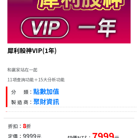
犀利股神VIP(1年)
和贏家站在一起
11項查詢功能＋15大分析功能
點數加值
分 類：
聚財資訊
製 造 商：
8
折扣：
折
7999
9999
定價：
元
特價NT$：
元