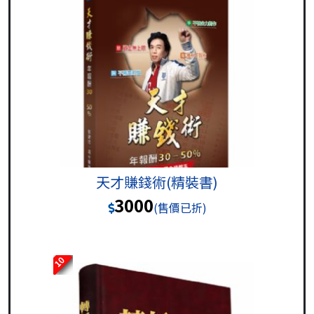
天才賺錢術(精裝書)
3000
(售價已折)
10