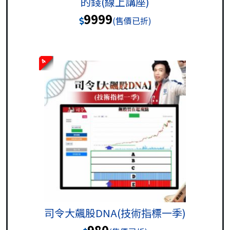
的錢(線上講座)
9999
(售價已折)
4
司令大飆股DNA(技術指標一季)
980