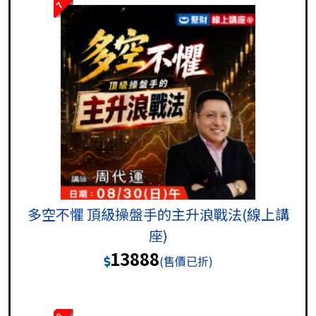
7
多空不懼 頂級操盤手的主升浪戰法(線上講
座)
13888
(售價已折)
8