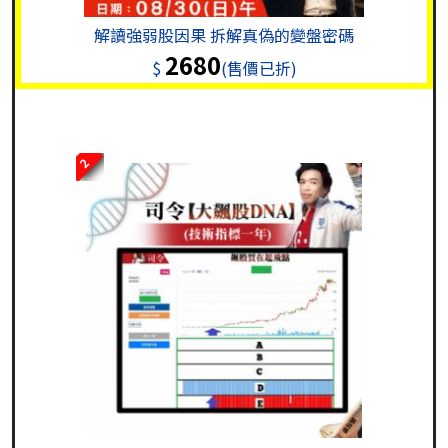
解讀強弱股因果 拆解真偽的變盤密碼
2680
$
(售價已折)
2