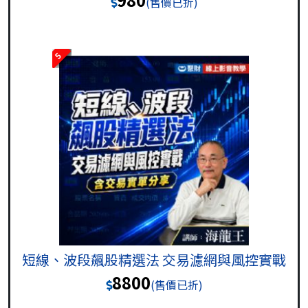
(售價已折)
5
短線、波段飆股精選法 交易濾網與風控實戰
8800
(售價已折)