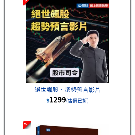
絕世飆股、趨勢預言影片
1299
(售價已折)
9