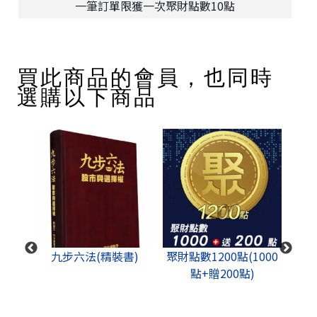
一筆訂單限獲一次聚財點數10點
買此商品的會員，也同時
選購以下商品
成功思
九步六法(精裝書)
聚財點數1200點(1000
股道
點+贈200點)
+影