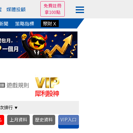
免費註冊
蹤
媒體投顧
拿100點
新聞
策略指標
聚財Ｘ
遊戲規則
次排行
名
上月資料
歷史資料
VIP入口