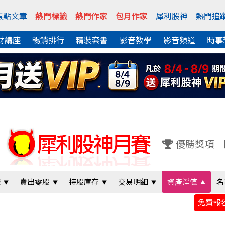
焦點文章
熱門標籤
熱門作家
包月作家
犀利股神
熱門追
財講座
暢銷排行
精裝套書
影音教學
影音頻道
時事
優勝獎項
報
賣出零股
持股庫存
交易明細
資產淨值
名
免費報