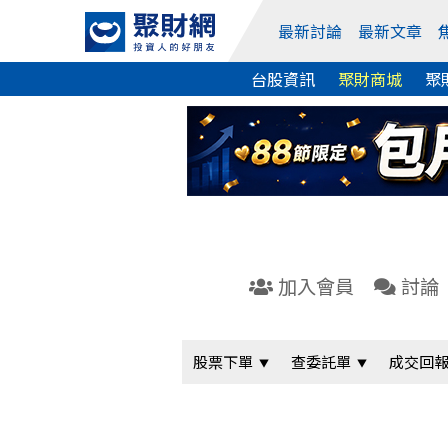
最新討論
最新文章
台股資訊
聚財商城
聚
加入會員
討論
股票下單
查委託單
成交回