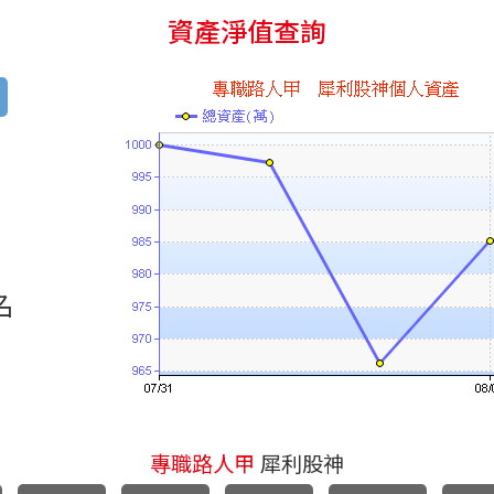
資產淨值查詢
名
專職路人甲
犀利股神