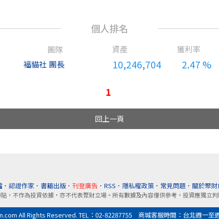
10,246,704
2.47 %
福貓社
團長
1
回上一頁
檔
．
認證作家
．
書籍出版
．
刊登廣告
．
RSS
．
隱私權政策
．
常見問題
．
關於聚財
轉貼，不作為投資依據，亦不代表聚財立場。所有數據及內容僅供參考，投資應獨立判
All Rights Reserved. TEL：02-82287755 商城客服時間：台北週一至週五9:0