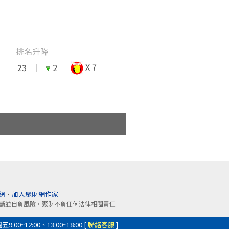
X 7
23
2
網
．
加入聚財網作家
斷並自負風險，聚財不負任何法律相關責任
0~12:00、13:00~18:00 [
聯絡客服
]