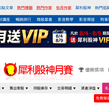
焦點文章
熱門標籤
熱門作家
包月作家
犀利股神
熱門追
財講座
暢銷排行
精裝套書
影音教學
影音頻道
時事
優勝獎項
報
賣出零股
持股庫存
交易明細
資產淨值
名
免費報