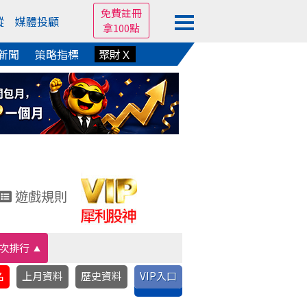
免費註冊
蹤
媒體投顧
拿100點
新聞
策略指標
聚財Ｘ
遊戲規則
次排行
名
上月資料
歷史資料
VIP入口