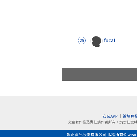
fucat
25
安裝APP
｜
論壇舊
文章著作權及責任歸作者所有，請勿任意
聚財資訊股份有限公司 版權所有© wearn.com 