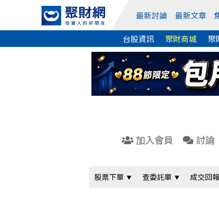
最新討論
最新文章
台股資訊
聚財商城
聚
加入會員
討論
股票下單
查委託單
成交回