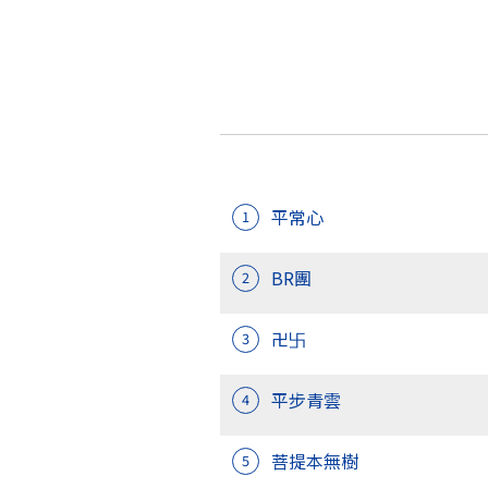
平常心
1
BR團
2
卍卐
3
平步青雲
4
菩提本無樹
5