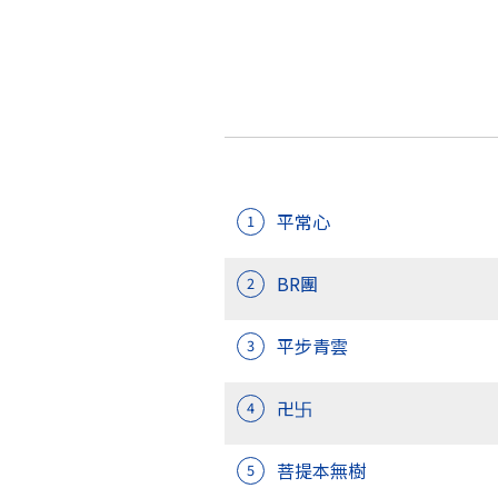
平常心
1
BR團
2
平步青雲
3
卍卐
4
菩提本無樹
5