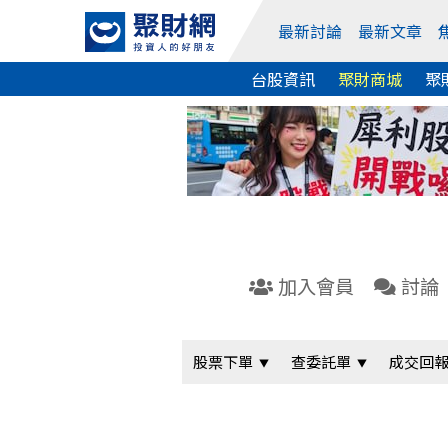
最新討論
最新文章
台股資訊
聚財商城
聚
加入會員
討論
股票下單
查委託單
成交回