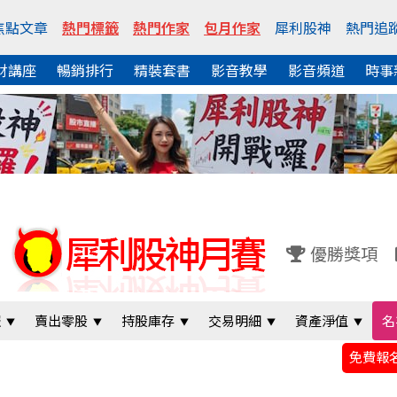
焦點文章
熱門標籤
熱門作家
包月作家
犀利股神
熱門追
財講座
暢銷排行
精裝套書
影音教學
影音頻道
時事
優勝獎項
報
賣出零股
持股庫存
交易明細
資產淨值
名
免費報