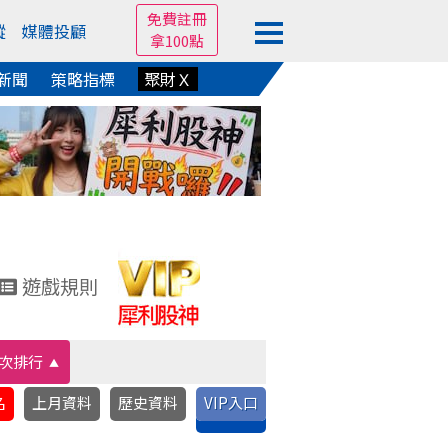
免費註冊
蹤
媒體投顧
拿100點
新聞
策略指標
聚財Ｘ
遊戲規則
次排行
名
上月資料
歷史資料
VIP入口