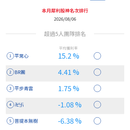
本月犀利股神名次排行
2026/08/06
15.2 %
平常心
1
4.41 %
BR團
2
1.75 %
平步青雲
3
-1.08 %
卍卐
4
-6.38 %
菩提本無樹
5