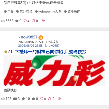
到自己該拿的!) (七月份不好做,但是機會
台股
當沖交易
kobepenny大單
波段操作
5663
9
0
know0857
包
2026/08/07 23:58 -
39 分鐘前
2026/08/07 23:58 - know0857
下禮拜一的財神已向你招手,號碼快抄
81
號碼快抄
108
3
10
0
0