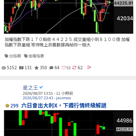
加權指數下跌１７０點收４４２２５ 成交量縮小到８１００億 加權
指數下跌量縮 等待晚上非農數據再給你一個大
台指期
加權指數
5152
131
350
64
62
星之王
2026/08/07 13:51 -
11 小時前
2026/08/07 23:43 - jasonwu
六日會出大利X，下週行情終級解謎
299