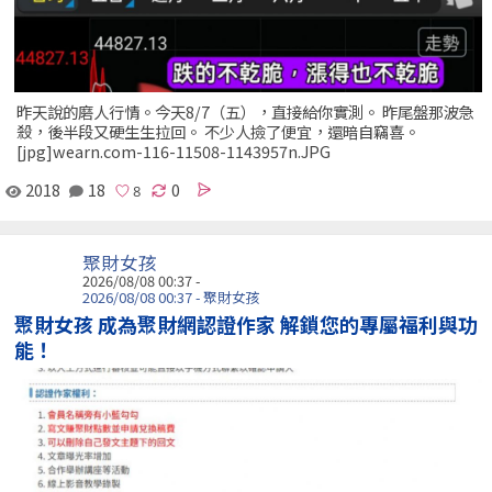
昨天說的磨人行情。今天8/7（五），直接給你實測。 昨尾盤那波急
殺，後半段又硬生生拉回。 不少人撿了便宜，還暗自竊喜。
[jpg]wearn.com-116-11508-1143957n.JPG
2018
18
0
聚財女孩
2026/08/08 00:37 -
2026/08/08 00:37 - 聚財女孩
聚財女孩 成為聚財網認證作家 解鎖您的專屬福利與功
能！