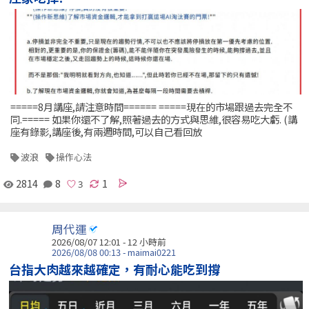
=====8月講座,請注意時間====== =====現在的市場跟過去完全不
同.===== 如果你還不了解,照著過去的方式與思維,很容易吃大虧. (講
座有錄影,講座後,有兩週時間,可以自己看回放
波浪
操作心法
2814
8
1
周代運
2026/08/07 12:01 -
12 小時前
2026/08/08 00:13 - maimai0221
台指大肉越來越確定，有耐心能吃到撐