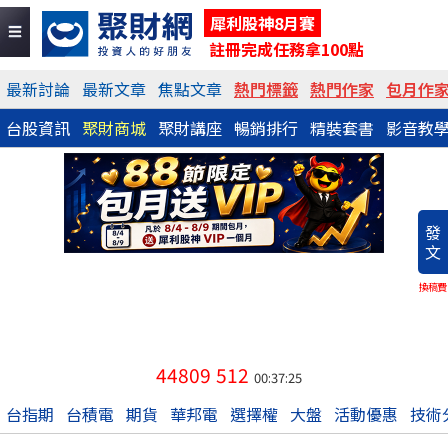
犀利股神8月賽
註冊完成任務拿100點
最新討論
最新文章
焦點文章
熱門標籤
熱門作家
包月作
台股資訊
聚財商城
聚財講座
暢銷排行
精裝套書
影音教
發
文
換稿費
44809
512
00:37:25
台指期
台積電
期貨
華邦電
選擇權
大盤
活動優惠
技術