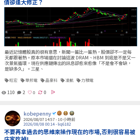
價卻逢大修正？
最近記憶體股真的很有意思，新聞一篇比一篇熱，股價卻不一定每
天都跟著熱。原本市場還在討論這波 DRAM、HBM 到底是不是又一
次景氣循環，現在供應鏈傳出的訊息卻愈來愈像「不是會不會缺，
是缺多久」。三星、
旺宏
華邦電
晶豪科
凌航
力積電
110
2
0
kobepenny
2026/08/07 14:57 -
10 小時前
2026/08/08 00:14 - liq6182
不要再拿過去的思維來操作現在的市場,否則很容易被
庄家吃掉!