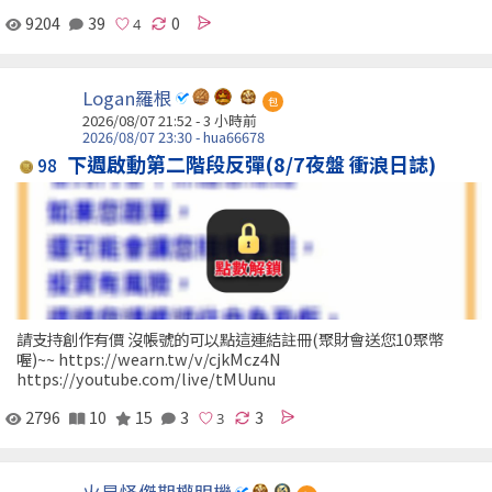
9204
39
0
Logan羅根
包
2026/08/07 21:52 -
3 小時前
2026/08/07 23:30 - hua66678
下週啟動第二階段反彈(8/7夜盤 衝浪日誌)
98
請支持創作有價 沒帳號的可以點這連結註冊(聚財會送您10聚幣
喔)~~ https://wearn.tw/v/cjkMcz4N
https://youtube.com/live/tMUunu
2796
10
15
3
3
火星怪傑期權明機