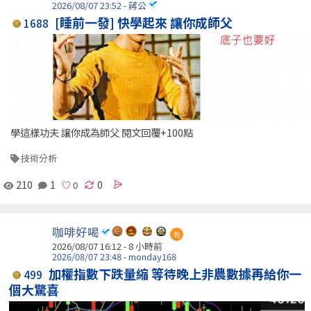
2026/08/07 23:52 - 蔣公
[睡前一發] 快學起來 讓你成師父
1688
學這樣功夫 讓你成為師父 閱文回覆+100點
技術分析
210
1
0
咖啡好喝
包
2026/08/07 16:12 -
8 小時前
2026/08/07 23:48 - monday168
加權指數下跌量縮 等待晚上非農數據再給你一
499
個大驚喜