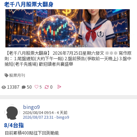
老千八月股票大翻身
【老千八月股票大翻身】 2026年7月25日星期六發文 ※※※ 寫作原
則： 1.尾盤通知(大約下午一點) 2.盤前預告(爭取前一天晚上) 3.盤中
搶短(老千先進場) 歡迎讀者共襄盛舉
股票月刊
13387
50
0
bingo9
2026/08/04 09:54 - 4 天前
2026/08/07 23:31 - bingo9
8/4台指
目前累積400點往下回測動能