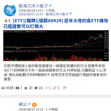
股海沉浮小瓶子
2026/06/28 14:37 - 2 月前
2026/08/07 23:57 - 股海沉浮小瓶子
[ETF][報牌][追蹤00929] 近年大增的各ETF績效
5
已經證實可以打敗大
在股市裡每個人無非都是要尋找一個穩定高獲利的方法 其實參考投
信ETF的明牌也不失一個長線簡單好方法 科學就是.大膽假設 小心求
證 .總比胡亂聽分析師嘴砲吹牛.經常忽多忽空做錯行情錯失機會來的
實惠
4588
7
20
16
1
蔣公
包
2026/08/07 23:23 -
1 小時前