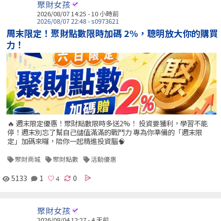
聚財女孩
2026/08/07 14:25 -
10 小時前
2026/08/07 22:48 - s0973621
周末限定！聚財點數限時加碼 2%，聰明放大你的購買
力！
🔥 週末限定優惠！聚財點數限時多送2%！ 投資要獲利，學習不能
停！週末別忘了幫自己儲值滿滿的戰鬥力 專為你準備的「週末限
定」加碼來囉，陪你一起精進投資腦🧠
聚財商城
聚財點數
活動優惠
5133
1
0
聚財女孩
2026/08/04 12:27 - 4 天前