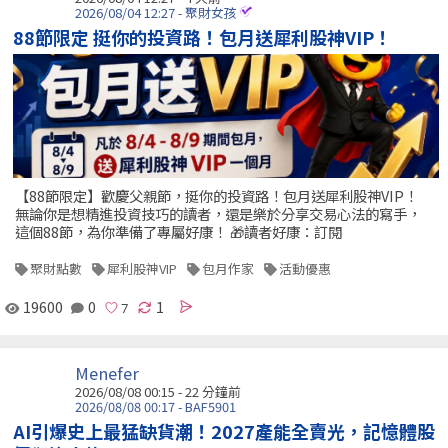
2026/08/04 12:27 - 聚財女孩
88節限定 挺你的投資路！包月送犀利股神VIP！
【88節限定】歡慶父親節，挺你的投資路！包月送犀利股神VIP！
無論你是想精進投資技巧的讀者，還是樂於分享交易心法的寫手，
這個88節，為你準備了專屬好康！ 🎁讀者好康：訂閱
聚財點數
犀利股神VIP
包月作家
活動優惠
19600
0
1
Menefer
2026/08/08 00:15 -
22 分鐘前
2026/08/08 00:17 - BAF5901
AI引爆史上最猛缺貨潮！2027產能全賣光，記憶體股