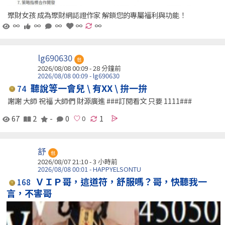
聚財女孩 成為聚財網認證作家 解鎖您的專屬福利與功能！
∞
∞
∞
∞
∞
lg690630
包
2026/08/08 00:09 -
28 分鐘前
2026/08/08 00:09 - lg690630
聽說等一會兒 \ 有XX \ 拚一拚
74
謝謝 大師 祝福 大師們 財源廣進 ###訂閱看文 只要 1111###
67
2
-
0
1
舒
包
2026/08/07 21:10 -
3 小時前
2026/08/08 00:01 - HAPPYELSONTU
ＶＩＰ哥，這道符，舒服嗎？哥，快聽我一
168
言，不害哥